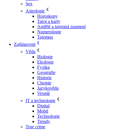
Sex
Astrologie
Horoskopy
Tarot a karty
Andělé a tajemná znamení
Numerologie
Tajemno
Zajímavosti
Věda
Biologie
Ekologie
Fyzika
Geografie
Historie
Chemie
Jazykověda
Vesmír
IT a technologie
Digital
Mobil
Technologie
Trendy
True crime