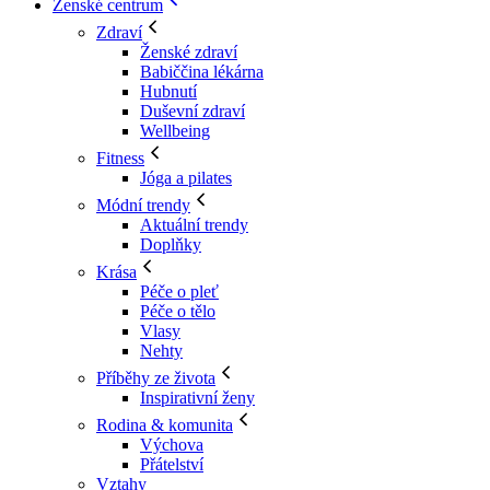
Ženské centrum
Zdraví
Ženské zdraví
Babiččina lékárna
Hubnutí
Duševní zdraví
Wellbeing
Fitness
Jóga a pilates
Módní trendy
Aktuální trendy
Doplňky
Krása
Péče o pleť
Péče o tělo
Vlasy
Nehty
Příběhy ze života
Inspirativní ženy
Rodina & komunita
Výchova
Přátelství
Vztahy