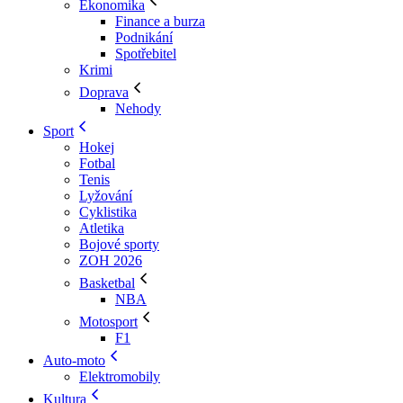
Ekonomika
Finance a burza
Podnikání
Spotřebitel
Krimi
Doprava
Nehody
Sport
Hokej
Fotbal
Tenis
Lyžování
Cyklistika
Atletika
Bojové sporty
ZOH 2026
Basketbal
NBA
Motosport
F1
Auto-moto
Elektromobily
Kultura