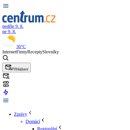
neděle 9. 8.
ne 9. 8.
30°C
Internet
Firmy
Recepty
Slovníky
Přihlášení
Zprávy
Domácí
Regionální