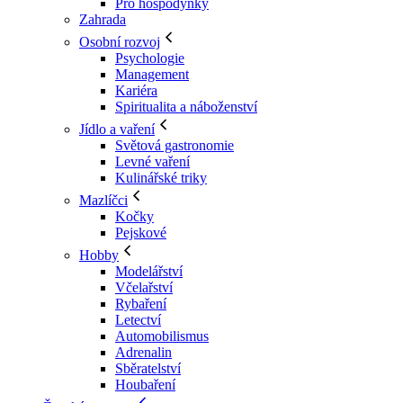
Pro hospodyňky
Zahrada
Osobní rozvoj
Psychologie
Management
Kariéra
Spiritualita a náboženství
Jídlo a vaření
Světová gastronomie
Levné vaření
Kulinářské triky
Mazlíčci
Kočky
Pejskové
Hobby
Modelářství
Včelařství
Rybaření
Letectví
Automobilismus
Adrenalin
Sběratelství
Houbaření