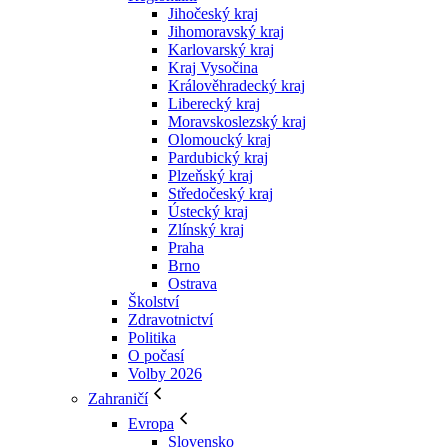
Jihočeský kraj
Jihomoravský kraj
Karlovarský kraj
Kraj Vysočina
Králověhradecký kraj
Liberecký kraj
Moravskoslezský kraj
Olomoucký kraj
Pardubický kraj
Plzeňský kraj
Středočeský kraj
Ústecký kraj
Zlínský kraj
Praha
Brno
Ostrava
Školství
Zdravotnictví
Politika
O počasí
Volby 2026
Zahraničí
Evropa
Slovensko