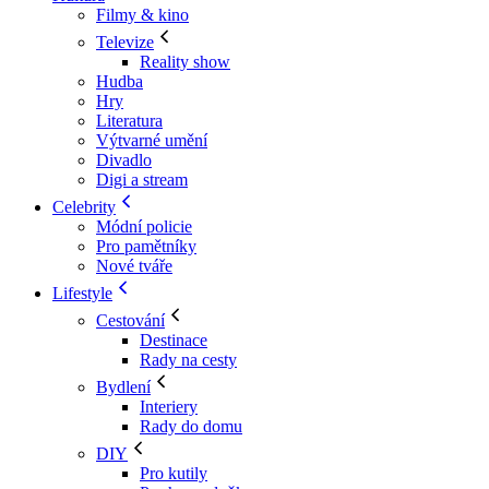
Filmy & kino
Televize
Reality show
Hudba
Hry
Literatura
Výtvarné umění
Divadlo
Digi a stream
Celebrity
Módní policie
Pro pamětníky
Nové tváře
Lifestyle
Cestování
Destinace
Rady na cesty
Bydlení
Interiery
Rady do domu
DIY
Pro kutily