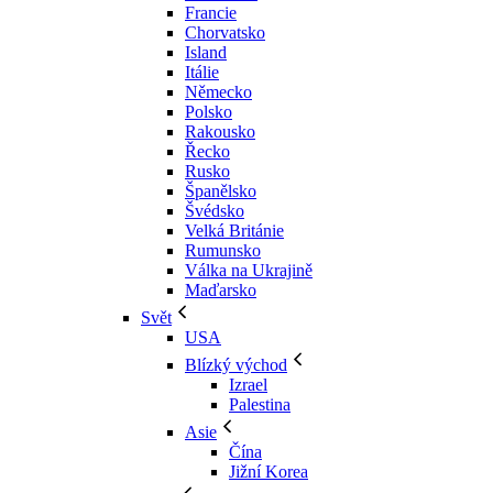
Francie
Chorvatsko
Island
Itálie
Německo
Polsko
Rakousko
Řecko
Rusko
Španělsko
Švédsko
Velká Británie
Rumunsko
Válka na Ukrajině
Maďarsko
Svět
USA
Blízký východ
Izrael
Palestina
Asie
Čína
Jižní Korea