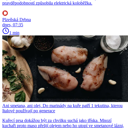
pravděpodobností způsobila elektrická koloběžka.
Plzeňská Drbna
dnes, 07:35
1 min
Ani smetana, ani olej. Do marinády na kuře patří 1 tekutina, kterou
Italové používají po generace
Kuřecí prsa dokážou být za chvilku suchá jako tříska. Mnozí
kuchaři proto maso přelijí olejem nebo ho utopí ve smetanové lázni,