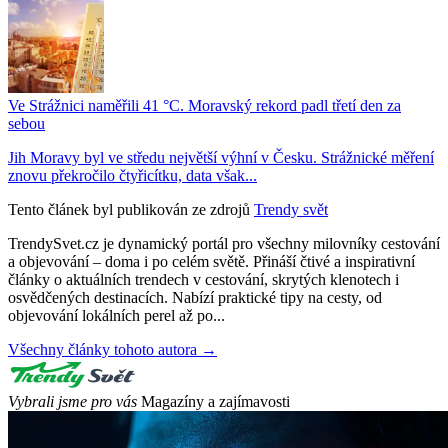
Ve Strážnici naměřili 41 °C. Moravský rekord padl třetí den za
sebou
Jih Moravy byl ve středu největší výhní v Česku. Strážnické měření
znovu překročilo čtyřicítku, data však...
Tento článek byl publikován ze zdrojů
Trendy svět
TrendySvet.cz je dynamický portál pro všechny milovníky cestování
a objevování – doma i po celém světě. Přináší čtivé a inspirativní
články o aktuálních trendech v cestování, skrytých klenotech i
osvědčených destinacích. Nabízí praktické tipy na cesty, od
objevování lokálních perel až po...
Všechny články tohoto autora →
Vybrali jsme pro vás
Magazíny a zajímavosti