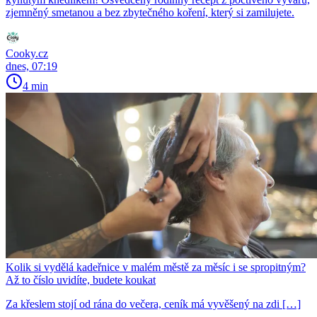
zjemněný smetanou a bez zbytečného koření, který si zamilujete.
Cooky.cz
dnes, 07:19
4 min
Kolik si vydělá kadeřnice v malém městě za měsíc i se spropitným?
Až to číslo uvidíte, budete koukat
Za křeslem stojí od rána do večera, ceník má vyvěšený na zdi […]