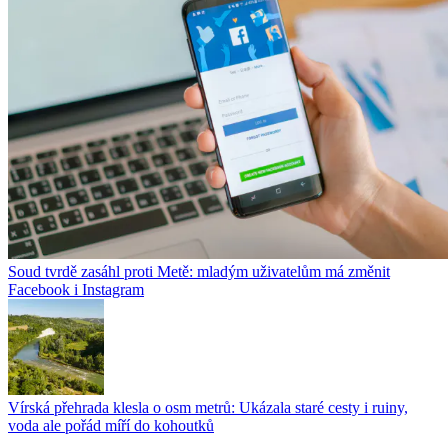
Soud tvrdě zasáhl proti Metě: mladým uživatelům má změnit
Facebook i Instagram
Vírská přehrada klesla o osm metrů: Ukázala staré cesty i ruiny,
voda ale pořád míří do kohoutků