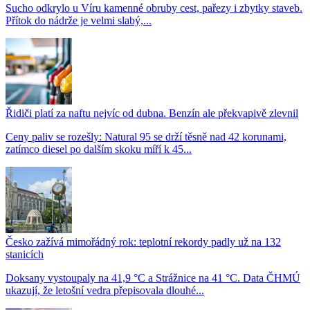
Sucho odkrylo u Víru kamenné obruby cest, pařezy i zbytky staveb.
Přítok do nádrže je velmi slabý,...
Řidiči platí za naftu nejvíc od dubna. Benzín ale překvapivě zlevnil
Ceny paliv se rozešly: Natural 95 se drží těsně nad 42 korunami,
zatímco diesel po dalším skoku míří k 45...
Česko zažívá mimořádný rok: teplotní rekordy padly už na 132
stanicích
Doksany vystoupaly na 41,9 °C a Strážnice na 41 °C. Data ČHMÚ
ukazují, že letošní vedra přepisovala dlouhé...