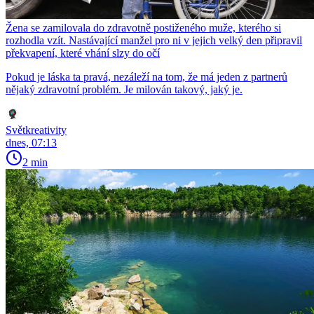
Žena se zamilovala do zdravotně postiženého muže, kterého si
rozhodla vzít. Nastávající manžel pro ni v jejich velký den připravil
překvapení, které vhání slzy do očí
Pokud je láska ta pravá, nezáleží na tom, že má jeden z partnerů
nějaký zdravotní problém. Je milován takový, jaký je.
Světkreativity
dnes, 07:13
2 min