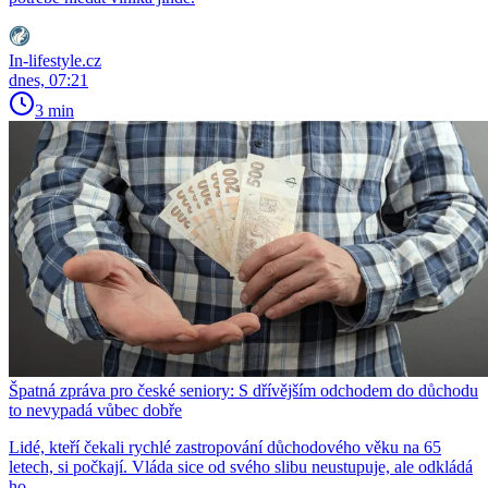
In-lifestyle.cz
dnes, 07:21
3 min
Špatná zpráva pro české seniory: S dřívějším odchodem do důchodu
to nevypadá vůbec dobře
Lidé, kteří čekali rychlé zastropování důchodového věku na 65
letech, si počkají. Vláda sice od svého slibu neustupuje, ale odkládá
ho.