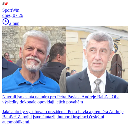
SportWin
dnes, 07:26
2 min
Navrhli jsme auta na míru pro Petra Pavla a Andreje Babiše: Oba
výsledky dokonale opovídají jejich povahám
Jaké auto by vystihovalo prezidenta Petra Pavla a premiéra Andreje
Babiše? Zapojili jsme fantazii, humor i inspiraci českými
automobilkami.