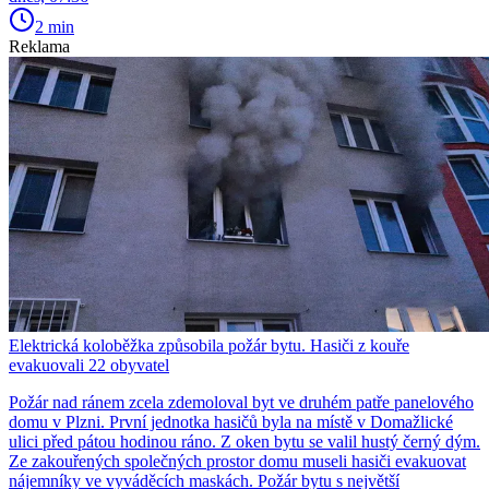
2 min
Reklama
Elektrická koloběžka způsobila požár bytu. Hasiči z kouře
evakuovali 22 obyvatel
Požár nad ránem zcela zdemoloval byt ve druhém patře panelového
domu v Plzni. První jednotka hasičů byla na místě v Domažlické
ulici před pátou hodinou ráno. Z oken bytu se valil hustý černý dým.
Ze zakouřených společných prostor domu museli hasiči evakuovat
nájemníky ve vyváděcích maskách. Požár bytu s největší