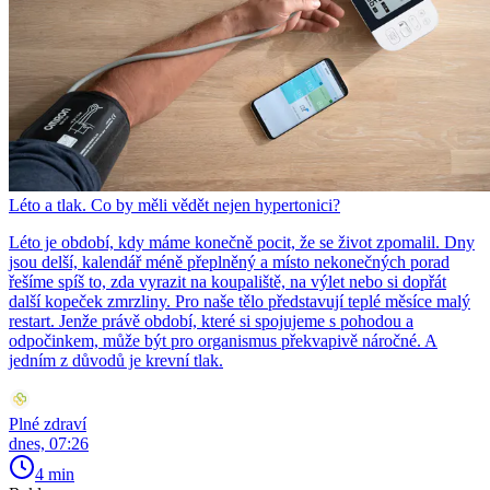
Léto a tlak. Co by měli vědět nejen hypertonici?
Léto je období, kdy máme konečně pocit, že se život zpomalil. Dny
jsou delší, kalendář méně přeplněný a místo nekonečných porad
řešíme spíš to, zda vyrazit na koupaliště, na výlet nebo si dopřát
další kopeček zmrzliny. Pro naše tělo představují teplé měsíce malý
restart. Jenže právě období, které si spojujeme s pohodou a
odpočinkem, může být pro organismus překvapivě náročné. A
jedním z důvodů je krevní tlak.
Plné zdraví
dnes, 07:26
4 min