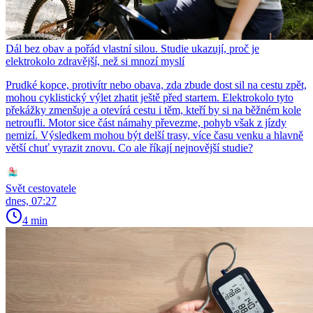
Dál bez obav a pořád vlastní silou. Studie ukazují, proč je
elektrokolo zdravější, než si mnozí myslí
Prudké kopce, protivítr nebo obava, zda zbude dost sil na cestu zpět,
mohou cyklistický výlet zhatit ještě před startem. Elektrokolo tyto
překážky zmenšuje a otevírá cestu i těm, kteří by si na běžném kole
netroufli. Motor sice část námahy převezme, pohyb však z jízdy
nemizí. Výsledkem mohou být delší trasy, více času venku a hlavně
větší chuť vyrazit znovu. Co ale říkají nejnovější studie?
Svět cestovatele
dnes, 07:27
4 min