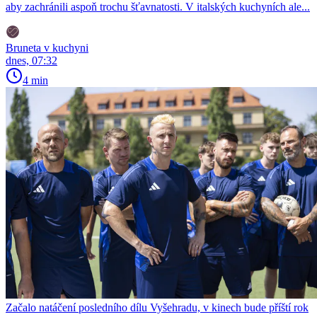
aby zachránili aspoň trochu šťavnatosti. V italských kuchyních ale...
Bruneta v kuchyni
dnes, 07:32
4 min
Začalo natáčení posledního dílu Vyšehradu, v kinech bude příští rok