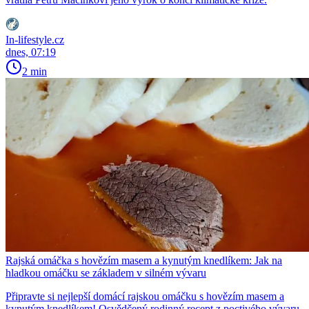
In-lifestyle.cz
dnes, 07:19
2 min
Rajská omáčka s hovězím masem a kynutým knedlíkem: Jak na
hladkou omáčku se základem v silném vývaru
Připravte si nejlepší domácí rajskou omáčku s hovězím masem a
kynutým knedlíkem! Osvědčený rodinný recept z poctivého vývaru,