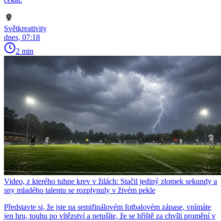
Světkreativity
dnes, 07:18
2 min
Video, z kterého tuhne krev v žilách: Stačil jediný zlomek sekundy a
sny mladého talentu se rozplynuly v živém pekle
Představte si, že jste na semifinálovém fotbalovém zápase, vnímáte
jen hru, touhu po vítězství a netušíte, že se hřiště za chvíli promění v