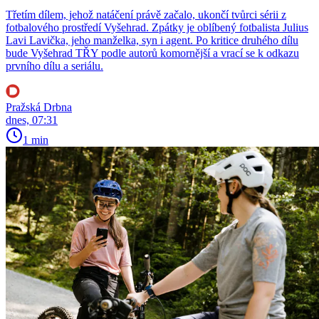
Třetím dílem, jehož natáčení právě začalo, ukončí tvůrci sérii z
fotbalového prostředí Vyšehrad. Zpátky je oblíbený fotbalista Julius
Lavi Lavička, jeho manželka, syn i agent. Po kritice druhého dílu
bude Vyšehrad TŘY podle autorů komornější a vrací se k odkazu
prvního dílu a seriálu.
Pražská Drbna
dnes, 07:31
1 min