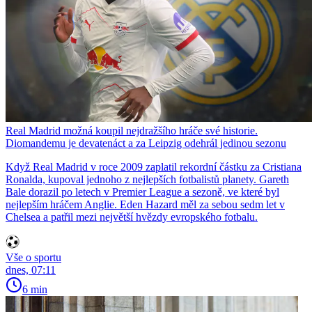
Real Madrid možná koupil nejdražšího hráče své historie.
Diomandemu je devatenáct a za Leipzig odehrál jedinou sezonu
Když Real Madrid v roce 2009 zaplatil rekordní částku za Cristiana
Ronalda, kupoval jednoho z nejlepších fotbalistů planety. Gareth
Bale dorazil po letech v Premier League a sezoně, ve které byl
nejlepším hráčem Anglie. Eden Hazard měl za sebou sedm let v
Chelsea a patřil mezi největší hvězdy evropského fotbalu.
Vše o sportu
dnes, 07:11
6 min