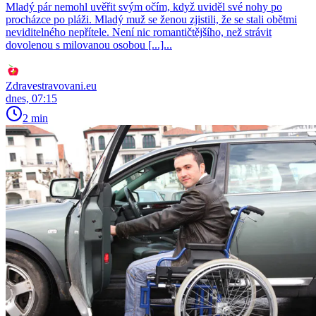
Mladý pár nemohl uvěřit svým očím, když uviděl své nohy po
procházce po pláži. Mladý muž se ženou zjistili, že se stali obětmi
neviditelného nepřítele. Není nic romantičtějšího, než strávit
dovolenou s milovanou osobou [...]...
Zdravestravovani.eu
dnes, 07:15
2 min