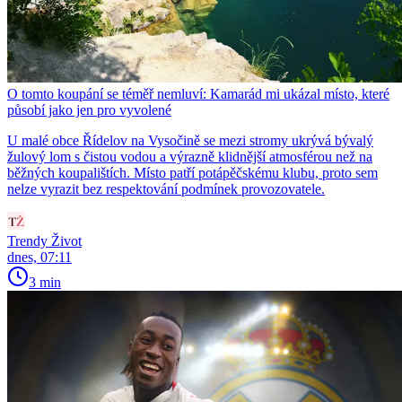
O tomto koupání se téměř nemluví: Kamarád mi ukázal místo, které
působí jako jen pro vyvolené
U malé obce Řídelov na Vysočině se mezi stromy ukrývá bývalý
žulový lom s čistou vodou a výrazně klidnější atmosférou než na
běžných koupalištích. Místo patří potápěčskému klubu, proto sem
nelze vyrazit bez respektování podmínek provozovatele.
Trendy Život
dnes, 07:11
3 min