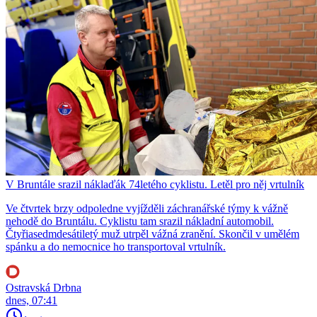
V Bruntále srazil náklaďák 74letého cyklistu. Letěl pro něj vrtulník
Ve čtvrtek brzy odpoledne vyjížděli záchranářské týmy k vážně
nehodě do Bruntálu. Cyklistu tam srazil nákladní automobil.
Čtyřiasedmdesátiletý muž utrpěl vážná zranění. Skončil v umělém
spánku a do nemocnice ho transportoval vrtulník.
Ostravská Drbna
dnes, 07:41