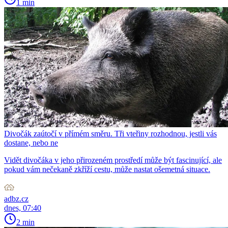
1 min
Divočák zaútočí v přímém směru. Tři vteřiny rozhodnou, jestli vás
dostane, nebo ne
Vidět divočáka v jeho přirozeném prostředí může být fascinující, ale
pokud vám nečekaně zkříží cestu, může nastat ošemetná situace.
adbz.cz
dnes, 07:40
2 min