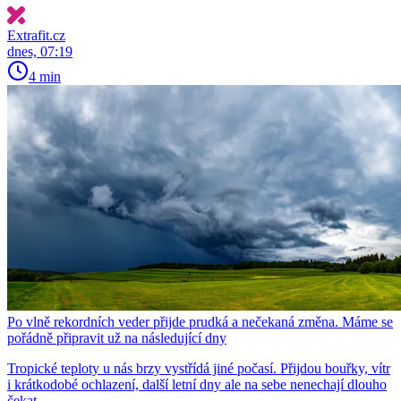
Extrafit.cz
dnes, 07:19
4 min
Po vlně rekordních veder přijde prudká a nečekaná změna. Máme se
pořádně připravit už na následující dny
Tropické teploty u nás brzy vystřídá jiné počasí. Přijdou bouřky, vítr
i krátkodobé ochlazení, další letní dny ale na sebe nenechají dlouho
čekat.