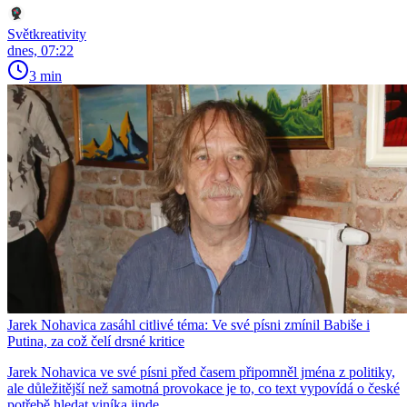
Světkreativity
dnes, 07:22
3 min
Jarek Nohavica zasáhl citlivé téma: Ve své písni zmínil Babiše i
Putina, za což čelí drsné kritice
Jarek Nohavica ve své písni před časem připomněl jména z politiky,
ale důležitější než samotná provokace je to, co text vypovídá o české
potřebě hledat viníka jinde.