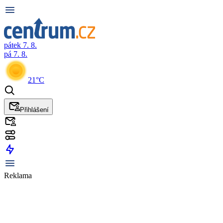
pátek 7. 8.
pá 7. 8.
21°C
Přihlášení
Reklama