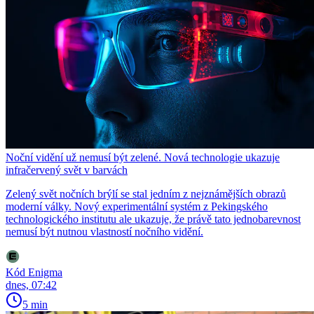
Noční vidění už nemusí být zelené. Nová technologie ukazuje
infračervený svět v barvách
Zelený svět nočních brýlí se stal jedním z nejznámějších obrazů
moderní války. Nový experimentální systém z Pekingského
technologického institutu ale ukazuje, že právě tato jednobarevnost
nemusí být nutnou vlastností nočního vidění.
Kód Enigma
dnes, 07:42
5 min