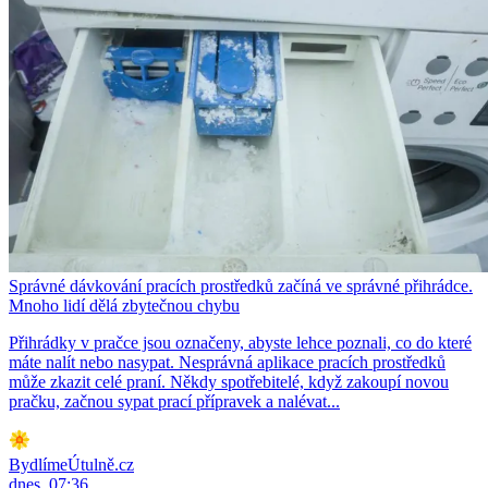
Správné dávkování pracích prostředků začíná ve správné přihrádce.
Mnoho lidí dělá zbytečnou chybu
Přihrádky v pračce jsou označeny, abyste lehce poznali, co do které
máte nalít nebo nasypat. Nesprávná aplikace pracích prostředků
může zkazit celé praní. Někdy spotřebitelé, když zakoupí novou
pračku, začnou sypat prací přípravek a nalévat...
BydlímeÚtulně.cz
dnes, 07:36