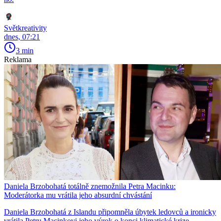
Světkreativity
dnes, 07:21
3 min
Reklama
Daniela Brzobohatá totálně znemožnila Petra Macinku:
Moderátorka mu vrátila jeho absurdní chvástání
Daniela Brzobohatá z Islandu připomněla úbytek ledovců a ironicky
vrátila Petru Macinkovi jeho výrok o konci klimatické krize.