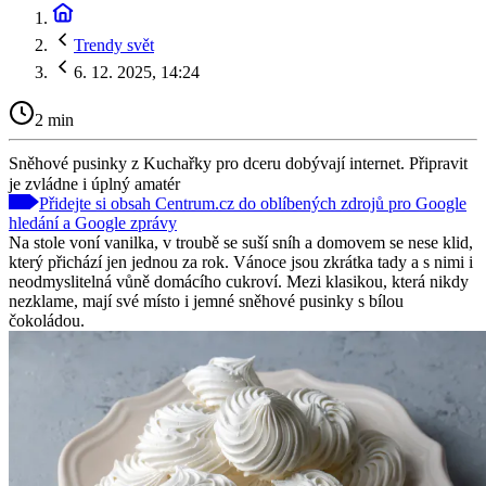
Trendy svět
6. 12. 2025, 14:24
2 min
Sněhové pusinky z Kuchařky pro dceru dobývají internet. Připravit
je zvládne i úplný amatér
Přidejte si obsah Centrum.cz do oblíbených zdrojů pro Google
hledání a Google zprávy
Na stole voní vanilka, v troubě se suší sníh a domovem se nese klid,
který přichází jen jednou za rok. Vánoce jsou zkrátka tady a s nimi i
neodmyslitelná vůně domácího cukroví. Mezi klasikou, která nikdy
nezklame, mají své místo i jemné sněhové pusinky s bílou
čokoládou.