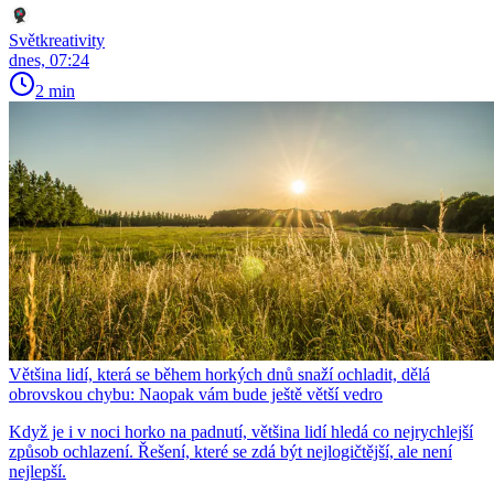
Světkreativity
dnes, 07:24
2 min
Většina lidí, která se během horkých dnů snaží ochladit, dělá
obrovskou chybu: Naopak vám bude ještě větší vedro
Když je i v noci horko na padnutí, většina lidí hledá co nejrychlejší
způsob ochlazení. Řešení, které se zdá být nejlogičtější, ale není
nejlepší.