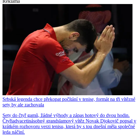
Reklama
Srbská legenda chce překopat počítání v tenise, formát na tři vítězné
sety by ale zachovala
Sety do čtyř gamů, žádné výhody a zápas hotový do dvou hodin.
Čtyřiadvacetinásobný grandslamový vítěz Novak Djokovič popsal v
krátkém rozhovoru verzi tenisu, která by s tou dnešní měla společné
leda náčiní.