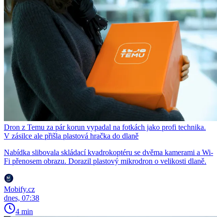
Dron z Temu za pár korun vypadal na fotkách jako profi technika.
V zásilce ale přišla plastová hračka do dlaně
Nabídka slibovala skládací kvadrokoptéru se dvěma kamerami a Wi-
Fi přenosem obrazu. Dorazil plastový mikrodron o velikosti dlaně.
Mobify.cz
dnes, 07:38
4 min