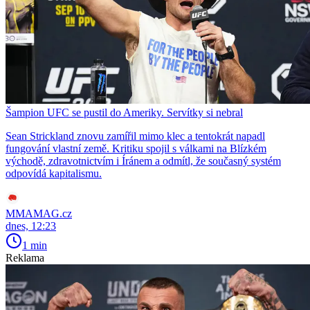
Šampion UFC se pustil do Ameriky. Servítky si nebral
Sean Strickland znovu zamířil mimo klec a tentokrát napadl
fungování vlastní země. Kritiku spojil s válkami na Blízkém
východě, zdravotnictvím i Íránem a odmítl, že současný systém
odpovídá kapitalismu.
MMAMAG.cz
dnes, 12:23
1 min
Reklama