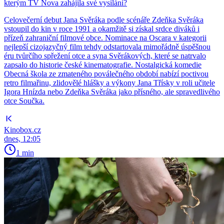
kterým TV Nova zahájila své vysílání?
Celovečerní debut Jana Svěráka podle scénáře Zdeňka Svěráka
vstoupil do kin v roce 1991 a okamžitě si získal srdce diváků i
přízeň zahraniční filmové obce. Nominace na Oscara v kategorii
nejlepší cizojazyčný film tehdy odstartovala mimořádně úspěšnou
éru tvůrčího spřežení otce a syna Svěrákových, které se natrvalo
zapsalo do historie české kinematografie. Nostalgická komedie
Obecná škola ze zmateného poválečného období nabízí poctivou
retro filmařinu, zlidovělé hlášky a výkony Jana Třísky v roli učitele
Igora Hnízda nebo Zdeňka Svěráka jako přísného, ale spravedlivého
otce Součka.
Kinobox.cz
dnes, 12:05
1 min