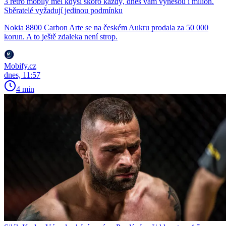
3 retro mobily měl kdysi skoro každý, dnes vám vynesou i milion.
Sběratelé vyžadují jedinou podmínku
Nokia 8800 Carbon Arte se na českém Aukru prodala za 50 000
korun. A to ještě zdaleka není strop.
Mobify.cz
dnes, 11:57
4 min