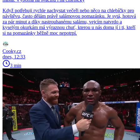
Když potřebuji rychle nachystat večeři nebo něco na chlebíčky pro
návštěvu, často dělám právě salámovou pomazánku. Je sytá, hotová
za pár minut a díky nastrouhanému salámu, vejcím natvrdo a
kyselým okurkám má výraznou chuť, kterou u nás doma jí i ti, kteří
si na pomazánky běžně moc nepotrpí.
Cooky.cz
dnes, 12:33
3 min