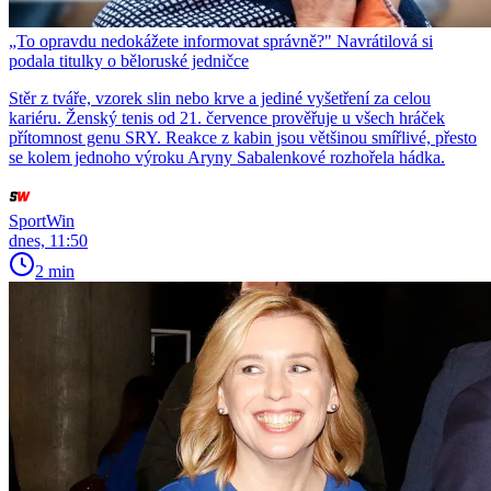
„To opravdu nedokážete informovat správně?" Navrátilová si
podala titulky o běloruské jedničce
Stěr z tváře, vzorek slin nebo krve a jediné vyšetření za celou
kariéru. Ženský tenis od 21. července prověřuje u všech hráček
přítomnost genu SRY. Reakce z kabin jsou většinou smířlivé, přesto
se kolem jednoho výroku Aryny Sabalenkové rozhořela hádka.
SportWin
dnes, 11:50
2 min