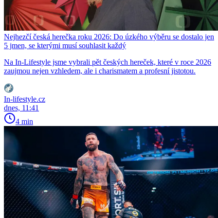
Nejhezčí česká herečka roku 2026: Do úzkého výběru se dostalo jen
5 jmen, se kterými musí souhlasit každý
Na In-Lifestyle jsme vybrali pět českých hereček, které v roce 2026
zaujmou nejen vzhledem, ale i charismatem a profesní jistotou.
In-lifestyle.cz
dnes, 11:41
4 min