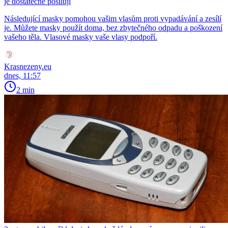
je dostatečně posilují
Následující masky pomohou vašim vlasům proti vypadávání a zesílí
je. Můžete masky použít doma, bez zbytečného odpadu a poškození
vašeho těla. Vlasové masky vaše vlasy podpoří.
Krasnezeny.eu
dnes, 11:57
2 min