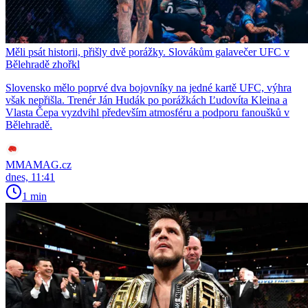
Měli psát historii, přišly dvě porážky. Slovákům galavečer UFC v
Bělehradě zhořkl
Slovensko mělo poprvé dva bojovníky na jedné kartě UFC, výhra
však nepřišla. Trenér Ján Hudák po porážkách Ľudovíta Kleina a
Vlasta Čepa vyzdvihl především atmosféru a podporu fanoušků v
Bělehradě.
MMAMAG.cz
dnes, 11:41
1 min