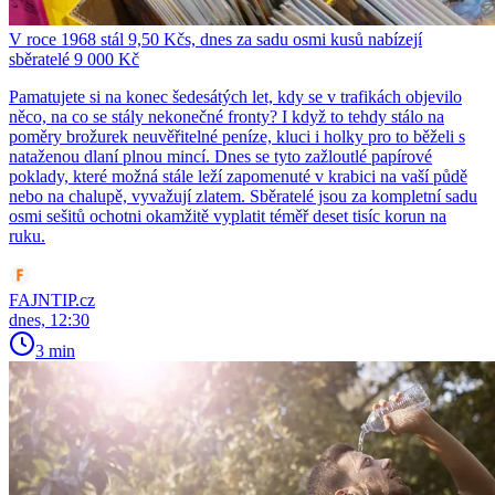
V roce 1968 stál 9,50 Kčs, dnes za sadu osmi kusů nabízejí
sběratelé 9 000 Kč
Pamatujete si na konec šedesátých let, kdy se v trafikách objevilo
něco, na co se stály nekonečné fronty? I když to tehdy stálo na
poměry brožurek neuvěřitelné peníze, kluci i holky pro to běželi s
nataženou dlaní plnou mincí. Dnes se tyto zažloutlé papírové
poklady, které možná stále leží zapomenuté v krabici na vaší půdě
nebo na chalupě, vyvažují zlatem. Sběratelé jsou za kompletní sadu
osmi sešitů ochotni okamžitě vyplatit téměř deset tisíc korun na
ruku.
FAJNTIP.cz
dnes, 12:30
3 min