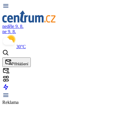
neděle 9. 8.
ne 9. 8.
30°C
Přihlášení
Reklama