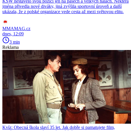
KSW nestavělo svou pozici jen na pásech a velkých halách. Některá
jména přivedla nové diváky, jiná zvýšila sportovní úroveň a další
ukázala, že z polské organizace vede cesta až mezi světovou elitu.
MMAMAG.cz
dnes, 12:09
3 min
Reklama
Kvíz: Obecná škola slaví 35 let. Jak dobře si pamatujete film,