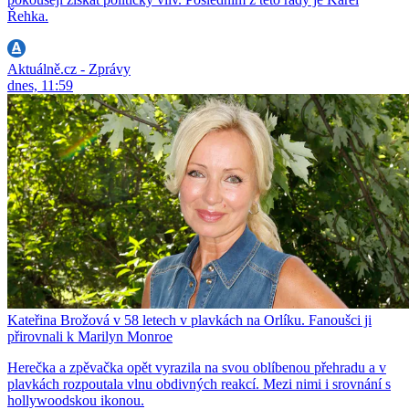
Řehka.
Aktuálně.cz - Zprávy
dnes, 11:59
Kateřina Brožová v 58 letech v plavkách na Orlíku. Fanoušci ji
přirovnali k Marilyn Monroe
Herečka a zpěvačka opět vyrazila na svou oblíbenou přehradu a v
plavkách rozpoutala vlnu obdivných reakcí. Mezi nimi i srovnání s
hollywoodskou ikonou.