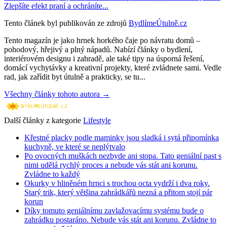
Zlepšíte efekt praní a ochráníte...
Tento článek byl publikován ze zdrojů
BydlímeÚtulně.cz
Tento magazín je jako hrnek horkého čaje po návratu domů –
pohodový, hřejivý a plný nápadů. Nabízí články o bydlení,
interiérovém designu i zahradě, ale také tipy na úsporná řešení,
domácí vychytávky a kreativní projekty, které zvládnete sami. Vedle
rad, jak zařídit byt útulně a prakticky, se tu...
Všechny články tohoto autora →
Další články z kategorie
Lifestyle
Křestné placky podle maminky jsou sladká i sytá připomínka
kuchyně, ve které se neplýtvalo
Po ovocných muškách nezbyde ani stopa. Tato geniální past s
nimi udělá rychlý proces a nebude vás stát ani korunu.
Zvládne to každý
Okurky v hliněném hrnci s trochou octa vydrží i dva roky.
Starý trik, který většina zahrádkářů nezná a přitom stojí pár
korun
Díky tomuto geniálnímu zavlažovacímu systému bude o
zahrádku postaráno. Nebude vás stát ani korunu. Zvládne to