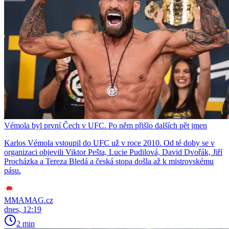
Vémola byl první Čech v UFC. Po něm přišlo dalších pět jmen
Karlos Vémola vstoupil do UFC už v roce 2010. Od té doby se v
organizaci objevili Viktor Pešta, Lucie Pudilová, David Dvořák, Jiří
Procházka a Tereza Bledá a česká stopa došla až k mistrovskému
pásu.
MMAMAG.cz
dnes, 12:19
2 min