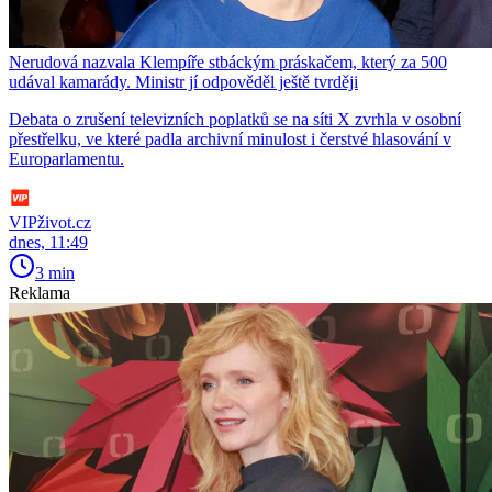
Nerudová nazvala Klempíře stbáckým práskačem, který za 500
udával kamarády. Ministr jí odpověděl ještě tvrději
Debata o zrušení televizních poplatků se na síti X zvrhla v osobní
přestřelku, ve které padla archivní minulost i čerstvé hlasování v
Europarlamentu.
VIPživot.cz
dnes, 11:49
3 min
Reklama