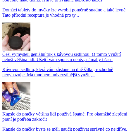
Domácí tablety do myčky lze vyrobit poměrně snadno a také levně.
Tato přírodní receptura je vhodná pro ty...
Češi vymysleli geniální trik s kávovou sedlinou. O tomto využití
netuší většina lidí. Ušetří vám spoustu peněz, námahy i času
Kávovou sedlinu, která vám zůstane na dně šálku, rozhodně
nevyhazujte. Má mnohem univerzálnější využití,...
Kapsle do pračky většina lidí používá špatně. Pro okamžité zlepšení
praní je potřeba zakročit
Kapsle do pračky byste se měli naučit používat správně co nejdříve.