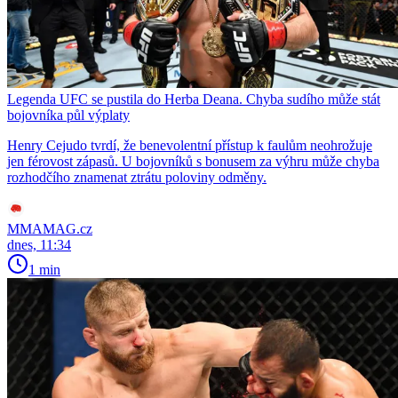
Legenda UFC se pustila do Herba Deana. Chyba sudího může stát
bojovníka půl výplaty
Henry Cejudo tvrdí, že benevolentní přístup k faulům neohrožuje
jen férovost zápasů. U bojovníků s bonusem za výhru může chyba
rozhodčího znamenat ztrátu poloviny odměny.
MMAMAG.cz
dnes, 11:34
1 min