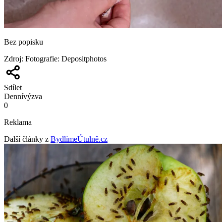
Bez popisku
Zdroj
:
Fotografie: Depositphotos
Sdílet
Denní
výzva
0
Reklama
Další články z
BydlímeÚtulně.cz