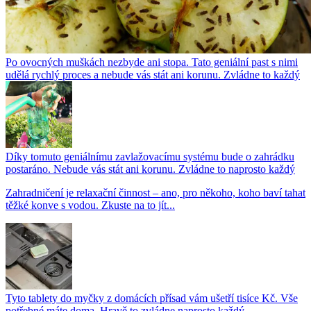
Po ovocných muškách nezbyde ani stopa. Tato geniální past s nimi
udělá rychlý proces a nebude vás stát ani korunu. Zvládne to každý
Díky tomuto geniálnímu zavlažovacímu systému bude o zahrádku
postaráno. Nebude vás stát ani korunu. Zvládne to naprosto každý
Zahradničení je relaxační činnost – ano, pro někoho, koho baví tahat
těžké konve s vodou. Zkuste na to jít...
Tyto tablety do myčky z domácích přísad vám ušetří tisíce Kč. Vše
potřebné máte doma. Hravě to zvládne naprosto každý