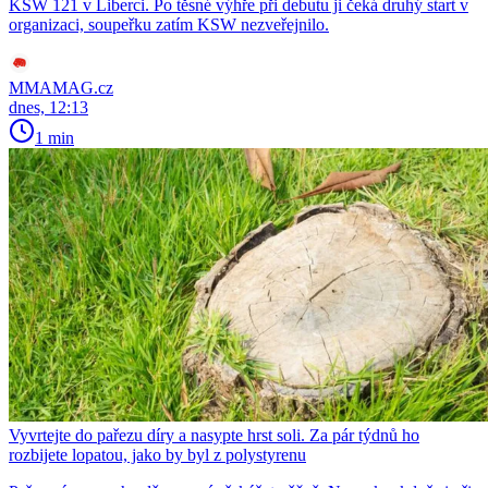
KSW 121 v Liberci. Po těsné výhře při debutu ji čeká druhý start v
organizaci, soupeřku zatím KSW nezveřejnilo.
MMAMAG.cz
dnes, 12:13
1 min
Vyvrtejte do pařezu díry a nasypte hrst soli. Za pár týdnů ho
rozbijete lopatou, jako by byl z polystyrenu