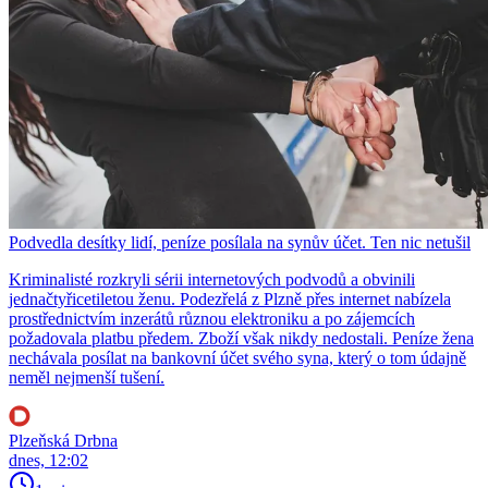
Podvedla desítky lidí, peníze posílala na synův účet. Ten nic netušil
Kriminalisté rozkryli sérii internetových podvodů a obvinili
jednačtyřicetiletou ženu. Podezřelá z Plzně přes internet nabízela
prostřednictvím inzerátů různou elektroniku a po zájemcích
požadovala platbu předem. Zboží však nikdy nedostali. Peníze žena
nechávala posílat na bankovní účet svého syna, který o tom údajně
neměl nejmenší tušení.
Plzeňská Drbna
dnes, 12:02