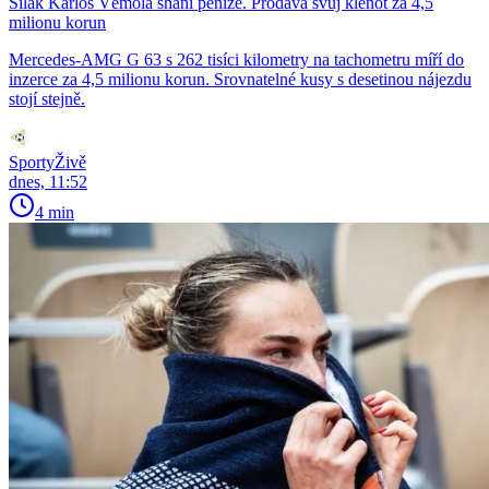
Silák Karlos Vémola shání peníze. Prodává svůj klenot za 4,5
milionu korun
Mercedes-AMG G 63 s 262 tisíci kilometry na tachometru míří do
inzerce za 4,5 milionu korun. Srovnatelné kusy s desetinou nájezdu
stojí stejně.
SportyŽivě
dnes, 11:52
4 min