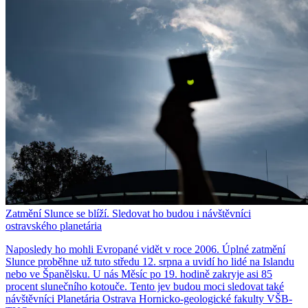
Zatmění Slunce se blíží. Sledovat ho budou i návštěvníci
ostravského planetária
Naposledy ho mohli Evropané vidět v roce 2006. Úplné zatmění
Slunce proběhne už tuto středu 12. srpna a uvidí ho lidé na Islandu
nebo ve Španělsku. U nás Měsíc po 19. hodině zakryje asi 85
procent slunečního kotouče. Tento jev budou moci sledovat také
návštěvníci Planetária Ostrava Hornicko-geologické fakulty VŠB-