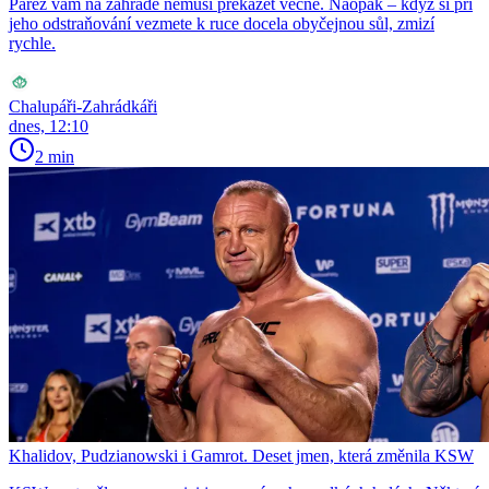
Pařez vám na zahradě nemusí překážet věčně. Naopak – když si při
jeho odstraňování vezmete k ruce docela obyčejnou sůl, zmizí
rychle.
Chalupáři-Zahrádkáři
dnes, 12:10
2 min
Khalidov, Pudzianowski i Gamrot. Deset jmen, která změnila KSW