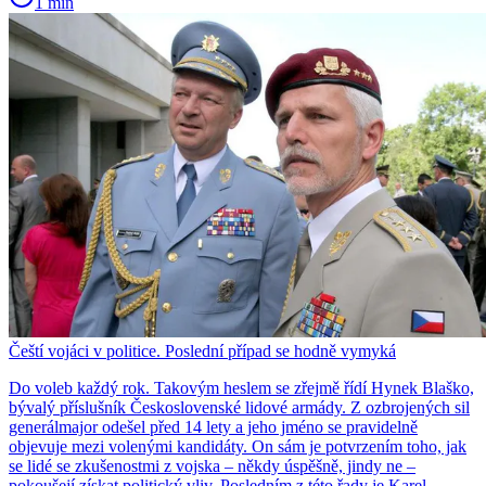
1 min
Čeští vojáci v politice. Poslední případ se hodně vymyká
Do voleb každý rok. Takovým heslem se zřejmě řídí Hynek Blaško,
bývalý příslušník Československé lidové armády. Z ozbrojených sil
generálmajor odešel před 14 lety a jeho jméno se pravidelně
objevuje mezi volenými kandidáty. On sám je potvrzením toho, jak
se lidé se zkušenostmi z vojska – někdy úspěšně, jindy ne –
pokoušejí získat politický vliv. Posledním z této řady je Karel