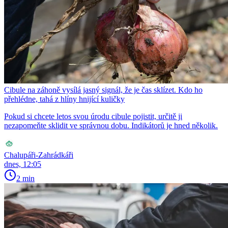
Cibule na záhoně vysílá jasný signál, že je čas sklízet. Kdo ho
přehlédne, tahá z hlíny hnijící kuličky
Pokud si chcete letos svou úrodu cibule pojistit, určitě ji
nezapomeňte sklidit ve správnou dobu. Indikátorů je hned několik.
Chalupáři-Zahrádkáři
dnes, 12:05
2 min