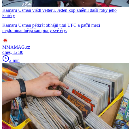
Kamaru Usman vládl velteru. Jeden kop změnil další roky jeho
kariéry
Kamaru Usman pětkrát obhájil titul UFC a patřil mezi
nejdominantnější šampiony své éry.
MMAMAG.cz
dnes, 12:30
2 min