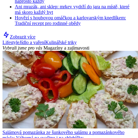
naprosto každý
Ani mrazák, ani sklep: mrkev vydrží do jara na místě, které
má skoro každý byt
Hovězí s houbovou omáčkou a karlovarským knedlíkem:
Tradiční recept pro rodinné obědy
Zobrazit více
Lifestyle
Jídlo a vaření
Kulinářské triky
Vybrali jsme pro vás
Magazíny a zajímavosti
Salámová pomazánka ze šunkového salámu a pomazánkového
másla: Výborná na svačinu i na chlebíčky