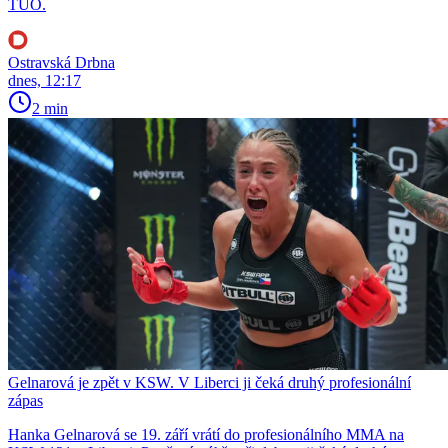
TUO.
Ostravská Drbna
dnes, 12:17
2 min
Gelnarová je zpět v KSW. V Liberci ji čeká druhý profesionální
zápas
Hanka Gelnarová se 19. září vrátí do profesionálního MMA na