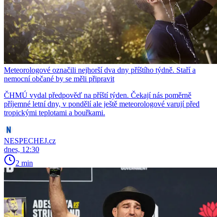
Meteorologové označili nejhorší dva dny příštího týdně. Staří a
nemocní občané by se měli připravit
ČHMÚ vydal předpověď na příští týden. Čekají nás poměrně
příjemné letní dny, v pondělí ale ještě meteorologové varují před
tropickými teplotami a bouřkami.
NESPECHEJ.cz
dnes, 12:30
2 min