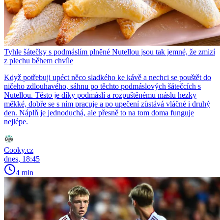
Tyhle šátečky s podmáslím plněné Nutellou jsou tak jemné, že zmizí
z plechu během chvíle
Když potřebuji upéct něco sladkého ke kávě a nechci se pouštět do
ničeho zdlouhavého, sáhnu po těchto podmáslových šátečcích s
Nutellou. Těsto je díky podmáslí a rozpuštěnému máslu hezky
měkké, dobře se s ním pracuje a po upečení zůstává vláčné i druhý
den. Náplň je jednoduchá, ale přesně to na tom doma funguje
nejlépe.
Cooky.cz
dnes, 18:45
4 min