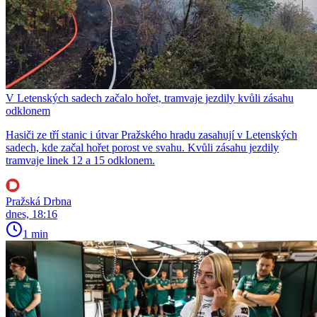
V Letenských sadech začalo hořet, tramvaje jezdily kvůli zásahu
odklonem
Hasiči ze tří stanic i útvar Pražského hradu zasahují v Letenských
sadech, kde začal hořet porost ve svahu. Kvůli zásahu jezdily
tramvaje linek 12 a 15 odklonem.
Pražská Drbna
dnes, 18:16
1 min