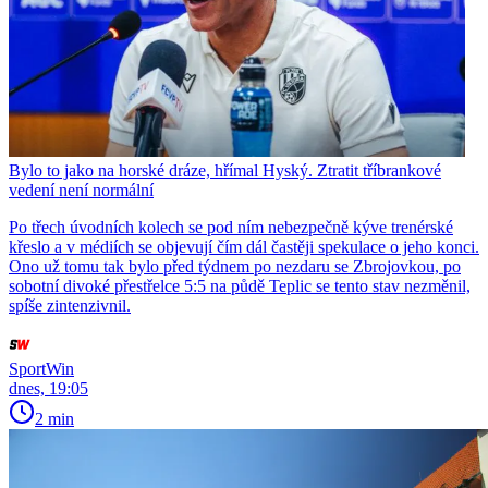
Bylo to jako na horské dráze, hřímal Hyský. Ztratit tříbrankové
vedení není normální
Po třech úvodních kolech se pod ním nebezpečně kýve trenérské
křeslo a v médiích se objevují čím dál častěji spekulace o jeho konci.
Ono už tomu tak bylo před týdnem po nezdaru se Zbrojovkou, po
sobotní divoké přestřelce 5:5 na půdě Teplic se tento stav nezměnil,
spíše zintenzivnil.
SportWin
dnes, 19:05
2 min