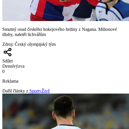
Smutný osud českého hokejového hrdiny z Nagana. Milionové
dluhy, naletěl lichvářům
Zdroj
:
Český olympijský tým
Sdílet
Denní
výzva
0
Reklama
Další články z
SportyŽivě