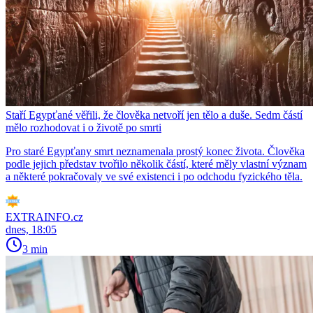
Staří Egypťané věřili, že člověka netvoří jen tělo a duše. Sedm částí
mělo rozhodovat i o životě po smrti
Pro staré Egypťany smrt neznamenala prostý konec života. Člověka
podle jejich představ tvořilo několik částí, které měly vlastní význam
a některé pokračovaly ve své existenci i po odchodu fyzického těla.
EXTRAINFO.cz
dnes, 18:05
3 min