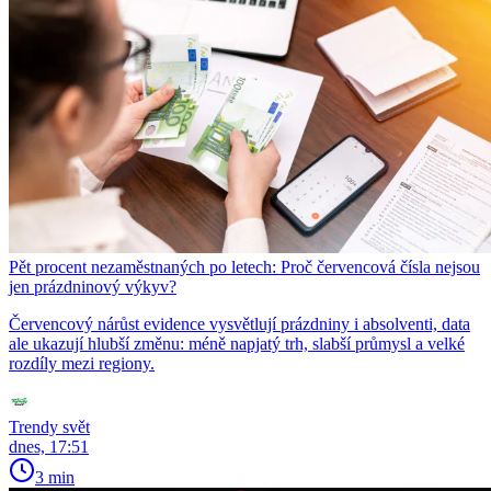
Pět procent nezaměstnaných po letech: Proč červencová čísla nejsou
jen prázdninový výkyv?
Červencový nárůst evidence vysvětlují prázdniny i absolventi, data
ale ukazují hlubší změnu: méně napjatý trh, slabší průmysl a velké
rozdíly mezi regiony.
Trendy svět
dnes, 17:51
3 min