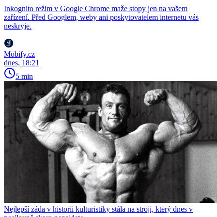
Inkognito režim v Google Chrome maže stopy jen na vašem
zařízení. Před Googlem, weby ani poskytovatelem internetu vás
neskryje.
Mobify.cz
dnes, 18:21
5 min
Nejlepší záda v historii kulturistiky stála na stroji, který dnes v