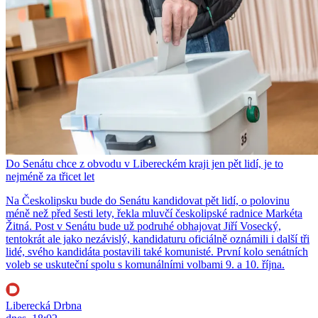
Do Senátu chce z obvodu v Libereckém kraji jen pět lidí, je to
nejméně za třicet let
Na Českolipsku bude do Senátu kandidovat pět lidí, o polovinu
méně než před šesti lety, řekla mluvčí českolipské radnice Markéta
Žitná. Post v Senátu bude už podruhé obhajovat Jiří Vosecký,
tentokrát ale jako nezávislý, kandidaturu oficiálně oznámili i další tři
lidé, svého kandidáta postavili také komunisté. První kolo senátních
voleb se uskuteční spolu s komunálními volbami 9. a 10. října.
Liberecká Drbna