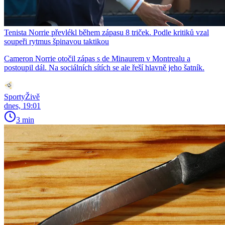
Tenista Norrie převlékl během zápasu 8 triček. Podle kritiků vzal
soupeři rytmus špinavou taktikou
Cameron Norrie otočil zápas s de Minaurem v Montrealu a
postoupil dál. Na sociálních sítích se ale řeší hlavně jeho šatník.
SportyŽivě
dnes, 19:01
3 min