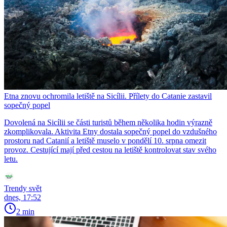
Etna znovu ochromila letiště na Sicílii. Přílety do Catanie zastavil
sopečný popel
Dovolená na Sicílii se části turistů během několika hodin výrazně
zkomplikovala. Aktivita Etny dostala sopečný popel do vzdušného
prostoru nad Catanií a letiště muselo v pondělí 10. srpna omezit
provoz. Cestující mají před cestou na letiště kontrolovat stav svého
letu.
Trendy svět
dnes, 17:52
2 min