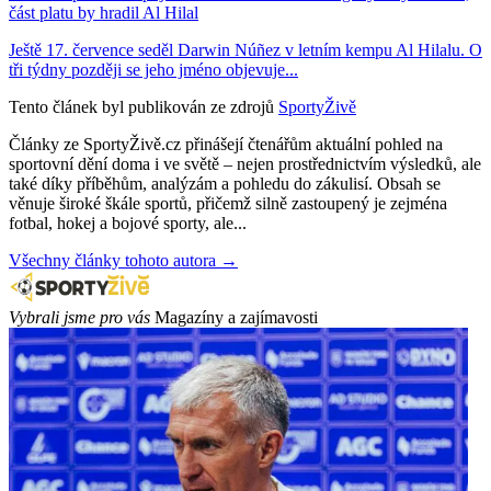
část platu by hradil Al Hilal
Ještě 17. července seděl Darwin Núñez v letním kempu Al Hilalu. O
tři týdny později se jeho jméno objevuje...
Tento článek byl publikován ze zdrojů
SportyŽivě
Články ze SportyŽivě.cz přinášejí čtenářům aktuální pohled na
sportovní dění doma i ve světě – nejen prostřednictvím výsledků, ale
také díky příběhům, analýzám a pohledu do zákulisí. Obsah se
věnuje široké škále sportů, přičemž silně zastoupený je zejména
fotbal, hokej a bojové sporty, ale...
Všechny články tohoto autora →
Vybrali jsme pro vás
Magazíny a zajímavosti