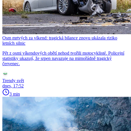
Osm mrtvých za víkend: tragická bilance znovu ukázala riziko
letních silnic
Pět z osmi víkendových obětí nehod tvořili motocyklisté. Policejní
statistiky ukazují, že srpen navazuje na mimořádně tragický
červenec.
Trendy svět
dnes, 17:52
3 min