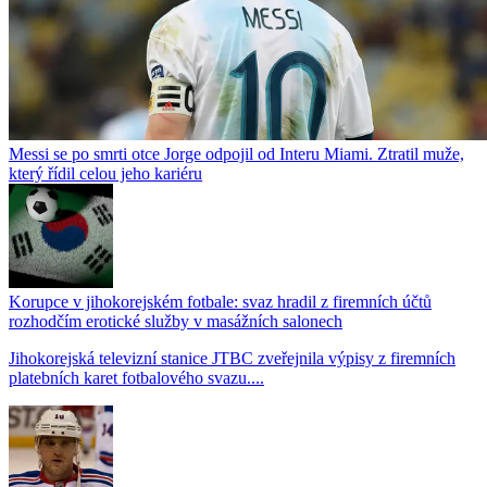
Messi se po smrti otce Jorge odpojil od Interu Miami. Ztratil muže,
který řídil celou jeho kariéru
Korupce v jihokorejském fotbale: svaz hradil z firemních účtů
rozhodčím erotické služby v masážních salonech
Jihokorejská televizní stanice JTBC zveřejnila výpisy z firemních
platebních karet fotbalového svazu....