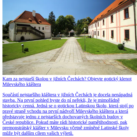
Kam za nejstarší školou v jižních Čechách? Objevte gotický klenot
Milevského kláštera
Součástí nejstaršího kláštera v jižních Čechách je docela nenápadná
stavba. Na první pohled byste do ní neřekli, že je mimořádně
historicky cenná. Jedná se o gotickou Latinskou školu, která stojí po
pravé straně vchodu na první nádvoří Milevského kláštera a která
představuje jednu z nejstarších dochovaných školních budov v
České republice. Pokud máte rádi historické pamětihodnosti, pak
premonstrátský klášter v Milevsku včetně zmíněné Latinské školy
může být dalším cílem vašich výletů.