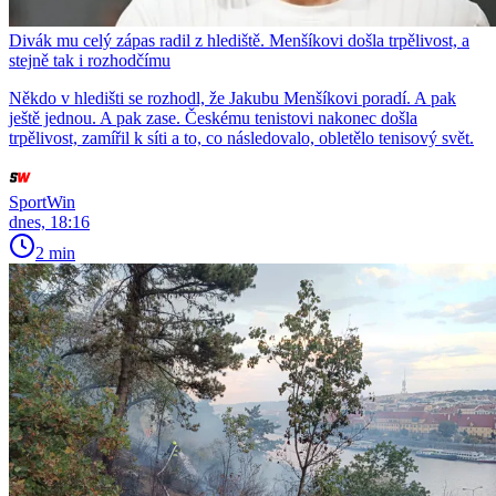
Divák mu celý zápas radil z hlediště. Menšíkovi došla trpělivost, a
stejně tak i rozhodčímu
Někdo v hledišti se rozhodl, že Jakubu Menšíkovi poradí. A pak
ještě jednou. A pak zase. Českému tenistovi nakonec došla
trpělivost, zamířil k síti a to, co následovalo, obletělo tenisový svět.
SportWin
dnes, 18:16
2 min