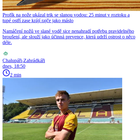
Profík na nože ukázal trik se slanou vodou: 25 minut v roztoku a
tupé ostří zase krájí rajče jako máslo
Namáčení nožů ve slané vodě sice nenahradí potřebu pravidelného
broušení, ale slouží jako účinná prevence, která udrží ostrost o něco
déle.
Chalupáři-Zahrádkáři
dnes, 18:50
2 min