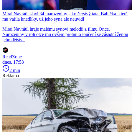
Mirai Navrátil slaví 34. narozeniny jako čerstvý táta. Babička, která
mu vařila knedlíky, už jeho syna ale neuvidí
Mirai Navrátil hraje malému synovi melodii z filmu Once.
Narozeniny v roli otce mu ovšem protnulo loučení se zásadní ženou
jeho dětství.
ReadZone
dnes, 17:53
2 min
Reklama