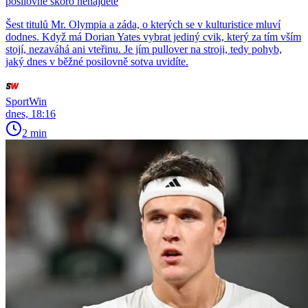
posilovně skoro nenajdete
Šest titulů Mr. Olympia a záda, o kterých se v kulturistice mluví
dodnes. Když má Dorian Yates vybrat jediný cvik, který za tím vším
stojí, nezaváhá ani vteřinu. Je jím pullover na stroji, tedy pohyb,
jaký dnes v běžné posilovně sotva uvidíte.
SportWin
dnes, 18:16
2 min