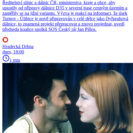
Ředitelství silnic a dálnic ČR, ministerstva, kraje a obce, aby
upustily od přípravy dálnice D35 v severní trase cenným územím a
zaměřily se na jižní variantu. Výzva je reakcí na informaci, že úsek
Turnov - Úlibice je nově připravován v celé délce jako čtyřpruhová
dálnice, to znamená projekt přepracovat a znovu projednat, uvedl
předseda koalice spolků SOS Český ráj Jan Piňos.
Hradecká Drbna
dnes, 18:00
1 min