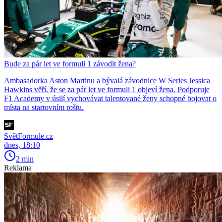
Bude za pár let ve formuli 1 závodit žena?
Ambasadorka Aston Martinu a bývalá závodnice W Series Jessica
Hawkins věří, že se za pár let ve formuli 1 objeví žena. Podporuje
F1 Academy v úsilí vychovávat talentované ženy schopné bojovat o
místa na startovním roštu.
SvětFormule.cz
dnes, 18:10
2 min
Reklama