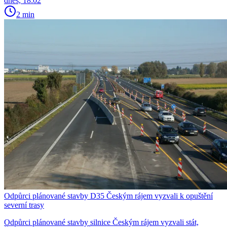
dnes, 18:02
2 min
Odpůrci plánované stavby D35 Českým rájem vyzvali k opuštění
severní trasy
Odpůrci plánované stavby silnice Českým rájem vyzvali stát,