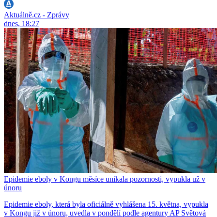
Aktuálně.cz - Zprávy
dnes, 18:27
Epidemie eboly v Kongu měsíce unikala pozornosti, vypukla už v
únoru
Epidemie eboly, která byla oficiálně vyhlášena 15. května, vypukla
v Kongu již v únoru, uvedla v pondělí podle agentury AP Světová