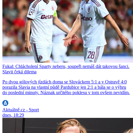
Fukal: Chlácholení Sparty neberu, soupeři nemáš dát takovou šanci.
Slavii čeká dilema
Po dvou gólových jízdách doma se Slováckem 5:1 a v Ostravě 4:0
porazila Slavia na vlastní půdě Pardubice jen 2:1 a bála se o výhru
do poslední minuty. Náznak určitého poklesu v tom ovšem nevidím.
Aktuálně.cz - Sport
dnes, 18:29