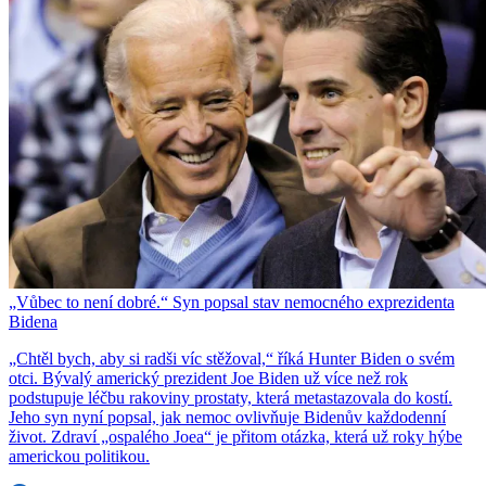
„Vůbec to není dobré.“ Syn popsal stav nemocného exprezidenta
Bidena
„Chtěl bych, aby si radši víc stěžoval,“ říká Hunter Biden o svém
otci. Bývalý americký prezident Joe Biden už více než rok
podstupuje léčbu rakoviny prostaty, která metastazovala do kostí.
Jeho syn nyní popsal, jak nemoc ovlivňuje Bidenův každodenní
život. Zdraví „ospalého Joea“ je přitom otázka, která už roky hýbe
americkou politikou.