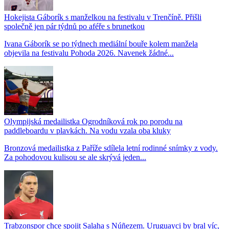
Hokejista Gáborík s manželkou na festivalu v Trenčíně. Přišli
společně jen pár týdnů po aféře s brunetkou
Ivana Gáborík se po týdnech mediální bouře kolem manžela
objevila na festivalu Pohoda 2026. Navenek žádné...
Olympijská medailistka Ogrodníková rok po porodu na
paddleboardu v plavkách. Na vodu vzala oba kluky
Bronzová medailistka z Paříže sdílela letní rodinné snímky z vody.
Za pohodovou kulisou se ale skrývá jeden...
Trabzonspor chce spojit Salaha s Núñezem. Uruguayci by bral víc,