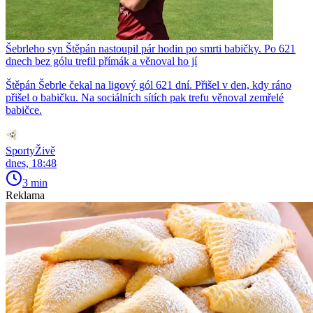
Šebrleho syn Štěpán nastoupil pár hodin po smrti babičky. Po 621
dnech bez gólu trefil přímák a věnoval ho jí
Štěpán Šebrle čekal na ligový gól 621 dní. Přišel v den, kdy ráno
přišel o babičku. Na sociálních sítích pak trefu věnoval zemřelé
babičce.
SportyŽivě
dnes, 18:48
3 min
Reklama