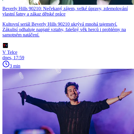
Beverly Hills 90210: Nečekaný zájem, velké úpravy, zdemolování
vlastní šatny a zákaz dětské práce
Kultovní seriál Beverly Hills 90210 ukrývá mnohá tajemství.
Zákulisí odhaluje napjaté vztahy, falešný věk herců i problémy na
samotném natáčení.
V Telce
dnes, 17:59
3 min