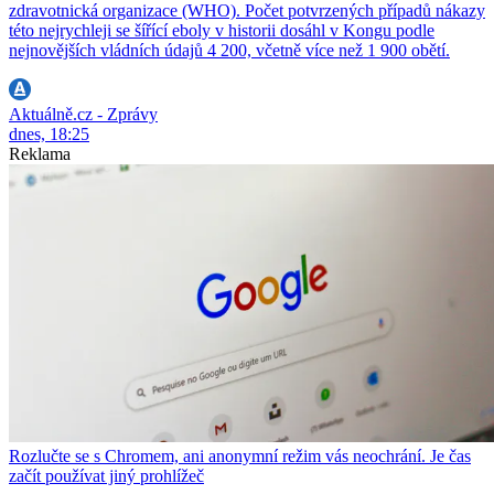
zdravotnická organizace (WHO). Počet potvrzených případů nákazy
této nejrychleji se šířící eboly v historii dosáhl v Kongu podle
nejnovějších vládních údajů 4 200, včetně více než 1 900 obětí.
Aktuálně.cz - Zprávy
dnes, 18:25
Reklama
Rozlučte se s Chromem, ani anonymní režim vás neochrání. Je čas
začít používat jiný prohlížeč