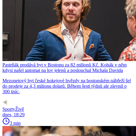
Pastrňák prodává byt v Bostonu za 82 milionů Kč. Kohák v něm
kdysi našel automat na lov jelenů a poslouchal Michala Davida
Mezonetový byt české hokejové hvězdy na bostonském nábřeží šel
do prodeje za 4,3 milionu dolarů. Během šesti týdnů ale zlevnil o
300 tisíc.
SportyŽivě
dnes, 18:29
3 min