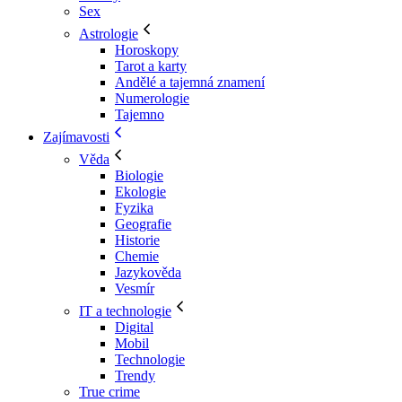
Sex
Astrologie
Horoskopy
Tarot a karty
Andělé a tajemná znamení
Numerologie
Tajemno
Zajímavosti
Věda
Biologie
Ekologie
Fyzika
Geografie
Historie
Chemie
Jazykověda
Vesmír
IT a technologie
Digital
Mobil
Technologie
Trendy
True crime