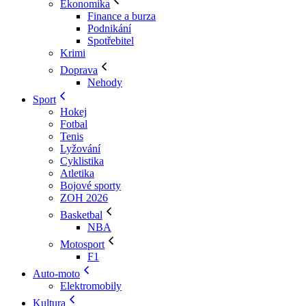
Ekonomika
Finance a burza
Podnikání
Spotřebitel
Krimi
Doprava
Nehody
Sport
Hokej
Fotbal
Tenis
Lyžování
Cyklistika
Atletika
Bojové sporty
ZOH 2026
Basketbal
NBA
Motosport
F1
Auto-moto
Elektromobily
Kultura