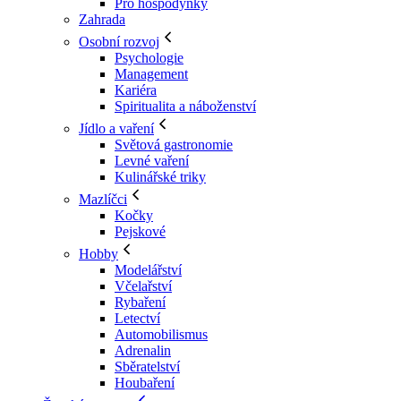
Pro hospodyňky
Zahrada
Osobní rozvoj
Psychologie
Management
Kariéra
Spiritualita a náboženství
Jídlo a vaření
Světová gastronomie
Levné vaření
Kulinářské triky
Mazlíčci
Kočky
Pejskové
Hobby
Modelářství
Včelařství
Rybaření
Letectví
Automobilismus
Adrenalin
Sběratelství
Houbaření