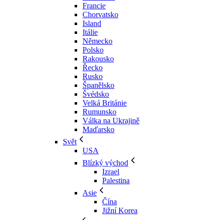
Francie
Chorvatsko
Island
Itálie
Německo
Polsko
Rakousko
Řecko
Rusko
Španělsko
Švédsko
Velká Británie
Rumunsko
Válka na Ukrajině
Maďarsko
Svět
USA
Blízký východ
Izrael
Palestina
Asie
Čína
Jižní Korea