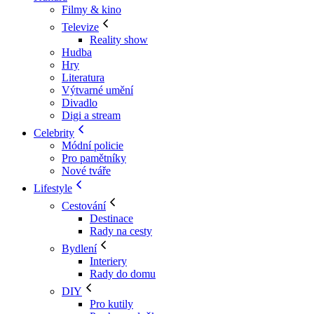
Filmy & kino
Televize
Reality show
Hudba
Hry
Literatura
Výtvarné umění
Divadlo
Digi a stream
Celebrity
Módní policie
Pro pamětníky
Nové tváře
Lifestyle
Cestování
Destinace
Rady na cesty
Bydlení
Interiery
Rady do domu
DIY
Pro kutily