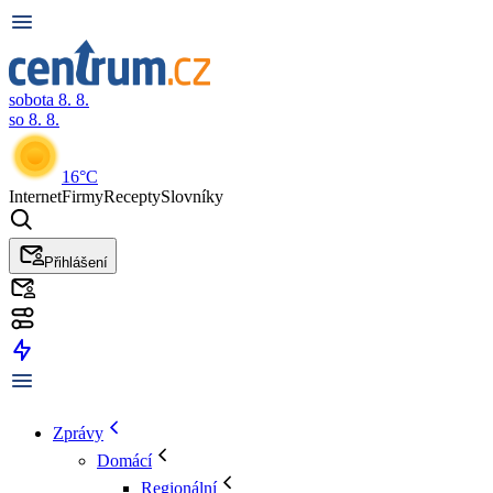
sobota 8. 8.
so 8. 8.
16°C
Internet
Firmy
Recepty
Slovníky
Přihlášení
Zprávy
Domácí
Regionální