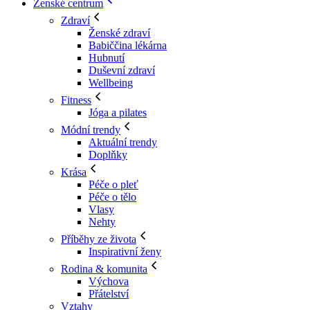
Ženské centrum
Zdraví
Ženské zdraví
Babiččina lékárna
Hubnutí
Duševní zdraví
Wellbeing
Fitness
Jóga a pilates
Módní trendy
Aktuální trendy
Doplňky
Krása
Péče o pleť
Péče o tělo
Vlasy
Nehty
Příběhy ze života
Inspirativní ženy
Rodina & komunita
Výchova
Přátelství
Vztahy