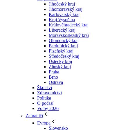
Jihočeský kraj
Jihomoravský kraj
Karlovarský kraj
Kraj Vysočina
Králověhradecký kraj
Liberecký kraj
Moravskoslezský kraj
Olomoucký kraj
Pardubický kraj
Plzeňský kraj
Středočeský kraj
Ústecký kraj
Zlínský kraj
Praha
Brno
Ostrava
Školství
Zdravotnictví
Politika
O počasí
Volby 2026
Zahraničí
Evropa
Slovensko