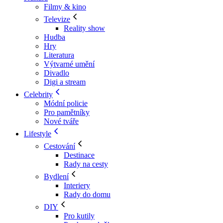
Filmy & kino
Televize
Reality show
Hudba
Hry
Literatura
Výtvarné umění
Divadlo
Digi a stream
Celebrity
Módní policie
Pro pamětníky
Nové tváře
Lifestyle
Cestování
Destinace
Rady na cesty
Bydlení
Interiery
Rady do domu
DIY
Pro kutily