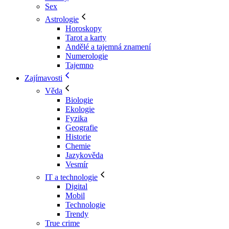
Sex
Astrologie
Horoskopy
Tarot a karty
Andělé a tajemná znamení
Numerologie
Tajemno
Zajímavosti
Věda
Biologie
Ekologie
Fyzika
Geografie
Historie
Chemie
Jazykověda
Vesmír
IT a technologie
Digital
Mobil
Technologie
Trendy
True crime