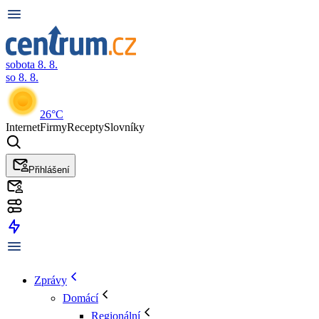
sobota 8. 8.
so 8. 8.
26°C
Internet
Firmy
Recepty
Slovníky
Přihlášení
Zprávy
Domácí
Regionální