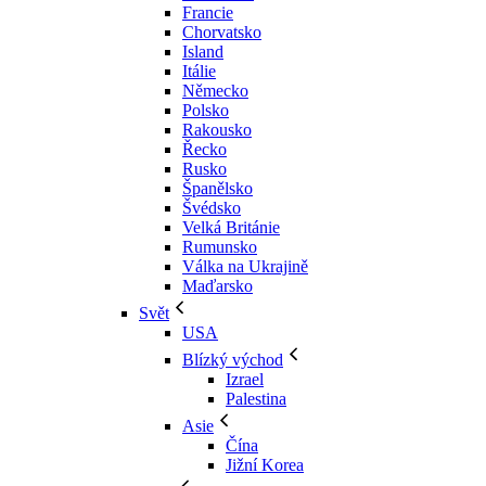
Francie
Chorvatsko
Island
Itálie
Německo
Polsko
Rakousko
Řecko
Rusko
Španělsko
Švédsko
Velká Británie
Rumunsko
Válka na Ukrajině
Maďarsko
Svět
USA
Blízký východ
Izrael
Palestina
Asie
Čína
Jižní Korea