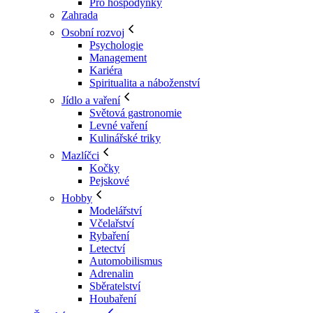
Pro hospodyňky
Zahrada
Osobní rozvoj
Psychologie
Management
Kariéra
Spiritualita a náboženství
Jídlo a vaření
Světová gastronomie
Levné vaření
Kulinářské triky
Mazlíčci
Kočky
Pejskové
Hobby
Modelářství
Včelařství
Rybaření
Letectví
Automobilismus
Adrenalin
Sběratelství
Houbaření