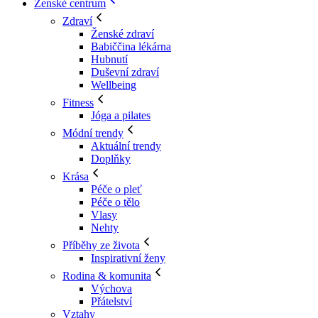
Ženské centrum
Zdraví
Ženské zdraví
Babiččina lékárna
Hubnutí
Duševní zdraví
Wellbeing
Fitness
Jóga a pilates
Módní trendy
Aktuální trendy
Doplňky
Krása
Péče o pleť
Péče o tělo
Vlasy
Nehty
Příběhy ze života
Inspirativní ženy
Rodina & komunita
Výchova
Přátelství
Vztahy