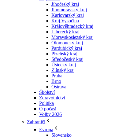
Jihočeský kraj
Jihomoravský kraj
Karlovarský kraj
Kraj Vysočina
Králověhradecký kraj
Liberecký kraj
Moravskoslezský kraj
Olomoucký kraj
Pardubický kraj
Plzeňský kraj
Středočeský kraj
Ústecký kraj
Zlínský kraj
Praha
Brno
Ostrava
Školství
Zdravotnictví
Politika
O počasí
Volby 2026
Zahraničí
Evropa
Slovensko