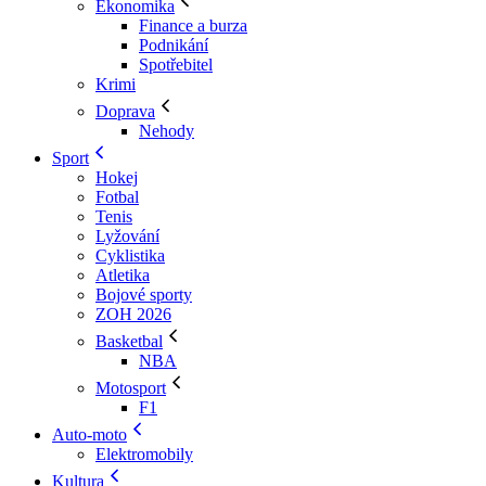
Ekonomika
Finance a burza
Podnikání
Spotřebitel
Krimi
Doprava
Nehody
Sport
Hokej
Fotbal
Tenis
Lyžování
Cyklistika
Atletika
Bojové sporty
ZOH 2026
Basketbal
NBA
Motosport
F1
Auto-moto
Elektromobily
Kultura