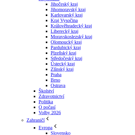
Jihočeský kraj
Jihomoravský kraj
Karlovarský kraj
Kraj Vysočina
Králověhradecký kraj
Liberecký kraj
Moravskoslezský kraj
Olomoucký kraj
Pardubický kraj
Plzeňský kraj
Středočeský kraj
Ústecký kraj
Zlínský kraj
Praha
Brno
Ostrava
Školství
Zdravotnictví
Politika
O počasí
Volby 2026
Zahraničí
Evropa
Slovensko