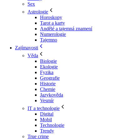
Sex
Astrologie
Horoskopy
Tarot a karty
Andělé a tajemná znamení
Numerologie
Tajemno
Zajímavosti
Věda
Biologie
Ekologie
Fyzika
Geografie
Historie
Chemie
Jazykověda
Vesmír
IT a technologie
Digital
Mobil
Technologie
Trendy
True crime