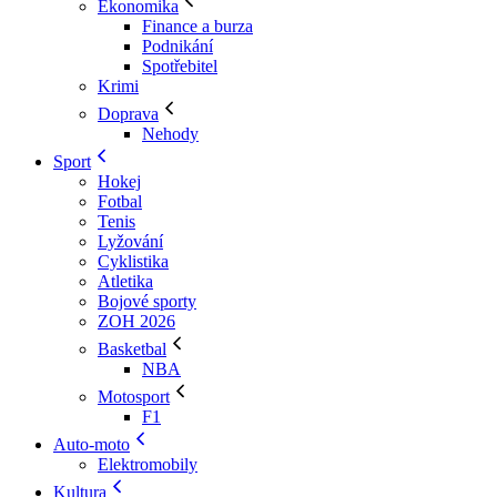
Ekonomika
Finance a burza
Podnikání
Spotřebitel
Krimi
Doprava
Nehody
Sport
Hokej
Fotbal
Tenis
Lyžování
Cyklistika
Atletika
Bojové sporty
ZOH 2026
Basketbal
NBA
Motosport
F1
Auto-moto
Elektromobily
Kultura