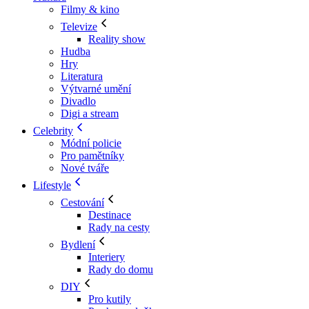
Filmy & kino
Televize
Reality show
Hudba
Hry
Literatura
Výtvarné umění
Divadlo
Digi a stream
Celebrity
Módní policie
Pro pamětníky
Nové tváře
Lifestyle
Cestování
Destinace
Rady na cesty
Bydlení
Interiery
Rady do domu
DIY
Pro kutily