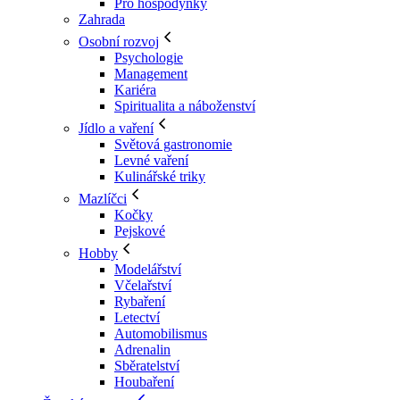
Pro hospodyňky
Zahrada
Osobní rozvoj
Psychologie
Management
Kariéra
Spiritualita a náboženství
Jídlo a vaření
Světová gastronomie
Levné vaření
Kulinářské triky
Mazlíčci
Kočky
Pejskové
Hobby
Modelářství
Včelařství
Rybaření
Letectví
Automobilismus
Adrenalin
Sběratelství
Houbaření