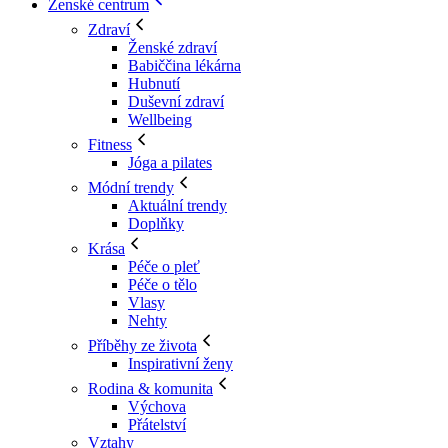
Ženské centrum
Zdraví
Ženské zdraví
Babiččina lékárna
Hubnutí
Duševní zdraví
Wellbeing
Fitness
Jóga a pilates
Módní trendy
Aktuální trendy
Doplňky
Krása
Péče o pleť
Péče o tělo
Vlasy
Nehty
Příběhy ze života
Inspirativní ženy
Rodina & komunita
Výchova
Přátelství
Vztahy