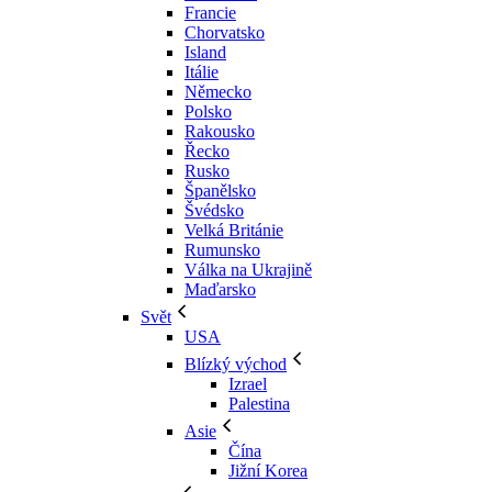
Francie
Chorvatsko
Island
Itálie
Německo
Polsko
Rakousko
Řecko
Rusko
Španělsko
Švédsko
Velká Británie
Rumunsko
Válka na Ukrajině
Maďarsko
Svět
USA
Blízký východ
Izrael
Palestina
Asie
Čína
Jižní Korea