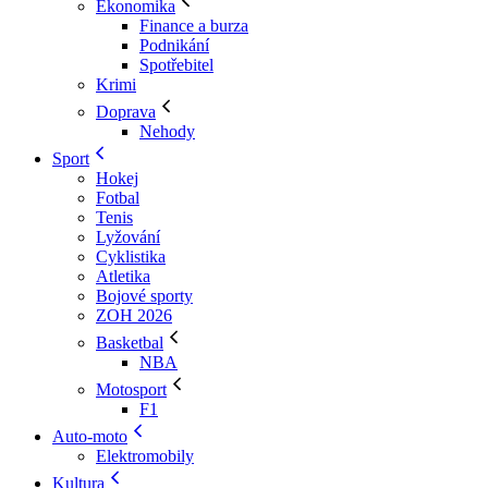
Ekonomika
Finance a burza
Podnikání
Spotřebitel
Krimi
Doprava
Nehody
Sport
Hokej
Fotbal
Tenis
Lyžování
Cyklistika
Atletika
Bojové sporty
ZOH 2026
Basketbal
NBA
Motosport
F1
Auto-moto
Elektromobily
Kultura