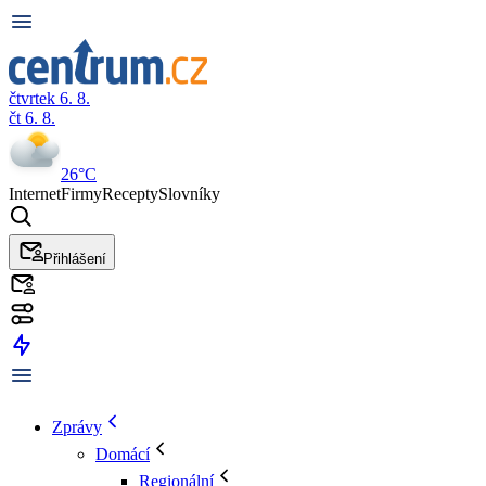
čtvrtek 6. 8.
čt 6. 8.
26°C
Internet
Firmy
Recepty
Slovníky
Přihlášení
Zprávy
Domácí
Regionální