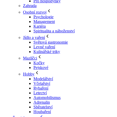
Pro hospodyňky
Zahrada
Osobní rozvoj
Psychologie
Management
Kariéra
Spiritualita a náboženství
Jídlo a vaření
Světová gastronomie
Levné vaření
Kulinářské triky
Mazlíčci
Kočky
Pejskové
Hobby
Modelářství
Včelařství
Rybaření
Letectví
Automobilismus
Adrenalin
Sběratelství
Houbaření