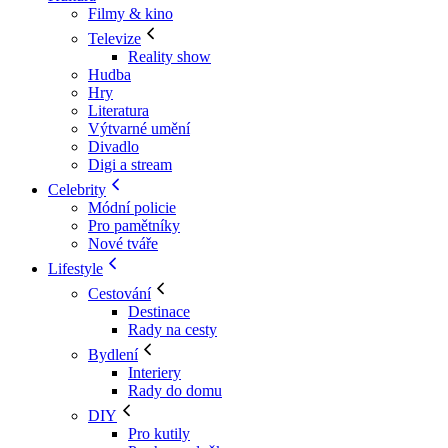
Filmy & kino
Televize
Reality show
Hudba
Hry
Literatura
Výtvarné umění
Divadlo
Digi a stream
Celebrity
Módní policie
Pro pamětníky
Nové tváře
Lifestyle
Cestování
Destinace
Rady na cesty
Bydlení
Interiery
Rady do domu
DIY
Pro kutily