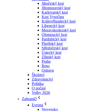
Jihočeský kraj
Jihomoravský kraj
Karlovarský kraj
Kraj Vysočina
Králověhradecký kraj
Liberecký kraj
Moravskoslezský kraj
Olomoucký kraj
Pardubický kraj
Plzeňský kraj
Středočeský kraj
Ústecký kraj
Zlínský kraj
Praha
Brno
Ostrava
Školství
Zdravotnictví
Politika
O počasí
Volby 2026
Zahraničí
Evropa
Slovensko