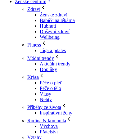
Ženské centrum
Zdraví
Ženské zdraví
Babiččina lékárna
Hubnutí
Duševní zdraví
Wellbeing
Fitness
Jóga a pilates
Módní trendy
Aktuální trendy
Doplňky
Krása
Péče o pleť
Péče o tělo
Vlasy
Nehty
Příběhy ze života
Inspirativní ženy
Rodina & komunita
Výchova
Přátelství
Vztahy