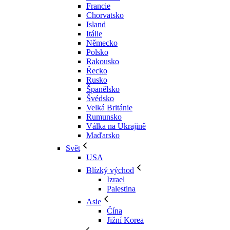
Francie
Chorvatsko
Island
Itálie
Německo
Polsko
Rakousko
Řecko
Rusko
Španělsko
Švédsko
Velká Británie
Rumunsko
Válka na Ukrajině
Maďarsko
Svět
USA
Blízký východ
Izrael
Palestina
Asie
Čína
Jižní Korea