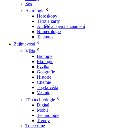
Sex
Astrologie
Horoskopy
Tarot a karty
Andělé a tajemná znamení
Numerologie
Tajemno
Zajímavosti
Věda
Biologie
Ekologie
Fyzika
Geografie
Historie
Chemie
Jazykověda
Vesmír
IT a technologie
Digital
Mobil
Technologie
Trendy
True crime