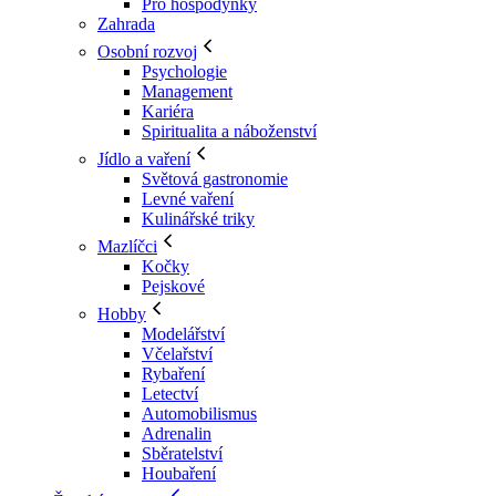
Pro hospodyňky
Zahrada
Osobní rozvoj
Psychologie
Management
Kariéra
Spiritualita a náboženství
Jídlo a vaření
Světová gastronomie
Levné vaření
Kulinářské triky
Mazlíčci
Kočky
Pejskové
Hobby
Modelářství
Včelařství
Rybaření
Letectví
Automobilismus
Adrenalin
Sběratelství
Houbaření