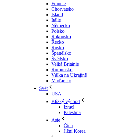
Francie
Chorvatsko
Island
Itálie
Německo
Polsko
Rakousko
Řecko
Rusko
Španělsko
Švédsko
Velká Británie
Rumunsko
Válka na Ukrajině
Maďarsko
Svět
USA
Blízký východ
Izrael
Palestina
Asie
Čína
Jižní Korea