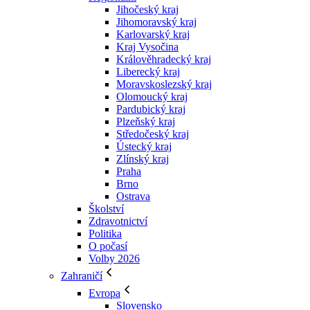
Jihočeský kraj
Jihomoravský kraj
Karlovarský kraj
Kraj Vysočina
Králověhradecký kraj
Liberecký kraj
Moravskoslezský kraj
Olomoucký kraj
Pardubický kraj
Plzeňský kraj
Středočeský kraj
Ústecký kraj
Zlínský kraj
Praha
Brno
Ostrava
Školství
Zdravotnictví
Politika
O počasí
Volby 2026
Zahraničí
Evropa
Slovensko