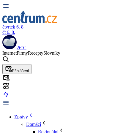
čtvrtek 6. 8.
čt 6. 8.
26°C
Internet
Firmy
Recepty
Slovníky
Přihlášení
Zprávy
Domácí
Regionální