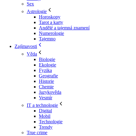
Sex
Astrologie
Horoskopy
Tarot a karty
Andělé a tajemná znamení
Numerologie
Tajemno
Zajímavosti
Věda
Biologie
Ekologie
Fyzika
Geografie
Historie
Chemie
Jazykověda
Vesmír
IT a technologie
Digital
Mobil
Technologie
Trendy
True crime