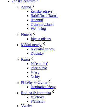
Ženské centrum
Zdraví
Ženské zdraví
Babiččina lékárna
Hubnutí
Duševní zdraví
Wellbeing
Fitness
Jóga a pilates
Módní trendy
Aktuální trendy
Doplňky
Krása
Péče o pleť
Péče o tělo
Vlasy
Nehty
Příběhy ze života
Inspirativní ženy
Rodina & komunita
Výchova
Přátelství
Vztahy