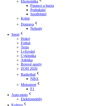
Ekonomika
Finance a burza
Podnikání
Spotřebitel
Krimi
Doprava
Nehody
Sport
Hokej
Fotbal
Tenis
Lyžování
Cyklistika
Atletika
Bojové sporty
ZOH 2026
Basketbal
NBA
Motosport
F1
Auto-moto
Elektromobily
Kultura