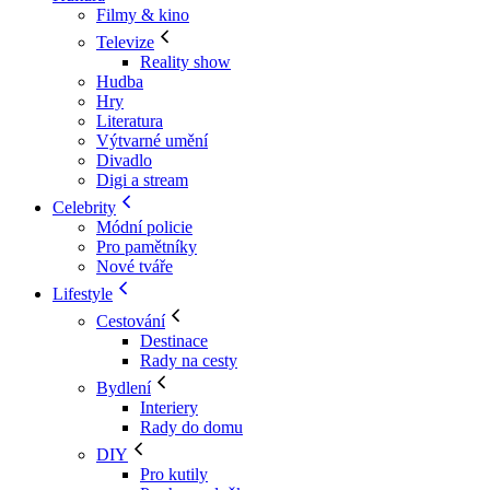
Filmy & kino
Televize
Reality show
Hudba
Hry
Literatura
Výtvarné umění
Divadlo
Digi a stream
Celebrity
Módní policie
Pro pamětníky
Nové tváře
Lifestyle
Cestování
Destinace
Rady na cesty
Bydlení
Interiery
Rady do domu
DIY
Pro kutily