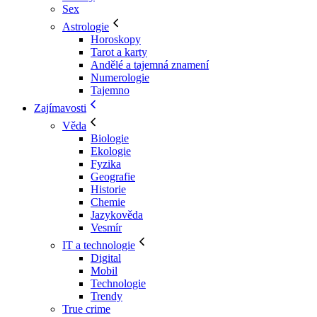
Sex
Astrologie
Horoskopy
Tarot a karty
Andělé a tajemná znamení
Numerologie
Tajemno
Zajímavosti
Věda
Biologie
Ekologie
Fyzika
Geografie
Historie
Chemie
Jazykověda
Vesmír
IT a technologie
Digital
Mobil
Technologie
Trendy
True crime