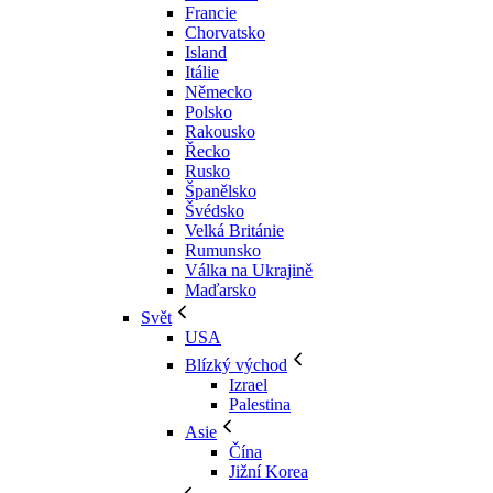
Francie
Chorvatsko
Island
Itálie
Německo
Polsko
Rakousko
Řecko
Rusko
Španělsko
Švédsko
Velká Británie
Rumunsko
Válka na Ukrajině
Maďarsko
Svět
USA
Blízký východ
Izrael
Palestina
Asie
Čína
Jižní Korea