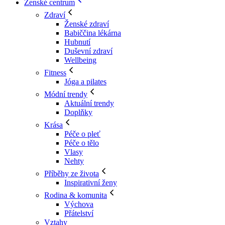
Ženské centrum
Zdraví
Ženské zdraví
Babiččina lékárna
Hubnutí
Duševní zdraví
Wellbeing
Fitness
Jóga a pilates
Módní trendy
Aktuální trendy
Doplňky
Krása
Péče o pleť
Péče o tělo
Vlasy
Nehty
Příběhy ze života
Inspirativní ženy
Rodina & komunita
Výchova
Přátelství
Vztahy