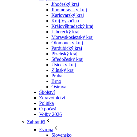
Jihočeský kraj
Jihomoravský kraj
Karlovarský kraj
Kraj Vysočina
Králověhradecký kraj
Liberecký kraj
Moravskoslezský kraj
Olomoucký kraj
Pardubický kraj
Plzeňský kraj
Středočeský kraj
Ústecký kraj
Zlínský kraj
Praha
Brno
Ostrava
Školství
Zdravotnictví
Politika
O počasí
Volby 2026
Zahraničí
Evropa
Slovensko