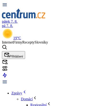
pátek 7. 8.
pá 7. 8.
19°C
Internet
Firmy
Recepty
Slovníky
Přihlášení
Zprávy
Domácí
Regionální