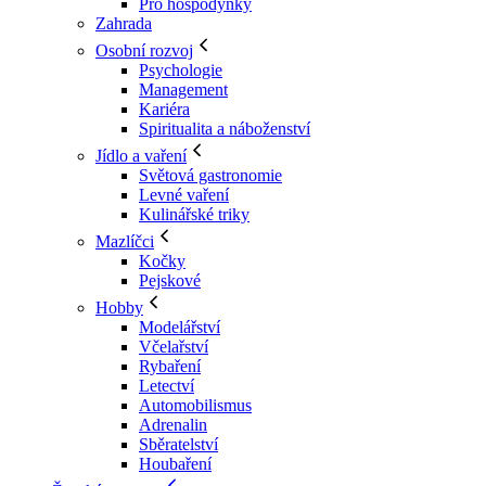
Pro hospodyňky
Zahrada
Osobní rozvoj
Psychologie
Management
Kariéra
Spiritualita a náboženství
Jídlo a vaření
Světová gastronomie
Levné vaření
Kulinářské triky
Mazlíčci
Kočky
Pejskové
Hobby
Modelářství
Včelařství
Rybaření
Letectví
Automobilismus
Adrenalin
Sběratelství
Houbaření