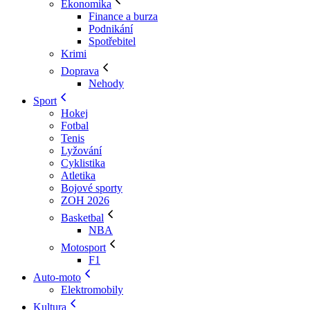
Ekonomika
Finance a burza
Podnikání
Spotřebitel
Krimi
Doprava
Nehody
Sport
Hokej
Fotbal
Tenis
Lyžování
Cyklistika
Atletika
Bojové sporty
ZOH 2026
Basketbal
NBA
Motosport
F1
Auto-moto
Elektromobily
Kultura