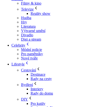
Filmy & kino
Televize
Reality show
Hudba
Hry
Literatura
Výtvarné umění
Divadlo
Digi a stream
Celebrity
Módní policie
Pro pamětníky
Nové tváře
Lifestyle
Cestování
Destinace
Rady na cesty
Bydlení
Interiery
Rady do domu
DIY
Pro kutily