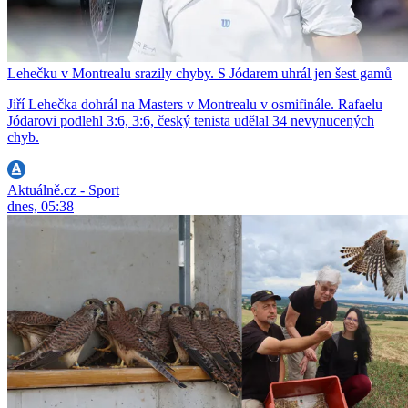
Lehečku v Montrealu srazily chyby. S Jódarem uhrál jen šest gamů
Jiří Lehečka dohrál na Masters v Montrealu v osmifinále. Rafaelu
Jódarovi podlehl 3:6, 3:6, český tenista udělal 34 nevynucených
chyb.
Aktuálně.cz - Sport
dnes, 05:38