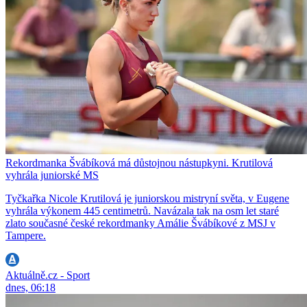
Rekordmanka Švábíková má důstojnou nástupkyni. Krutilová
vyhrála juniorské MS
Tyčkařka Nicole Krutilová je juniorskou mistryní světa, v Eugene
vyhrála výkonem 445 centimetrů. Navázala tak na osm let staré
zlato současné české rekordmanky Amálie Švábíkové z MSJ v
Tampere.
Aktuálně.cz - Sport
dnes, 06:18