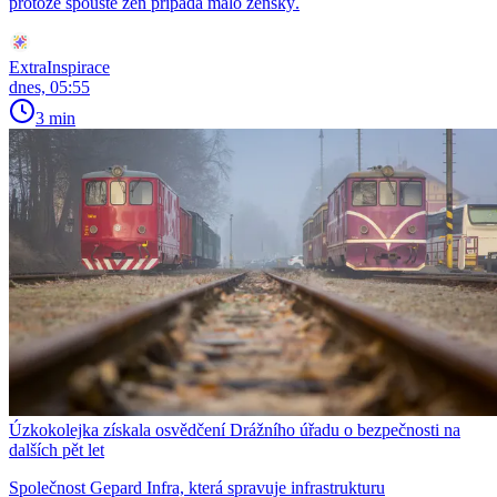
protože spoustě žen připadá málo ženský.
ExtraInspirace
dnes, 05:55
3 min
Úzkokolejka získala osvědčení Drážního úřadu o bezpečnosti na
dalších pět let
Společnost Gepard Infra, která spravuje infrastrukturu