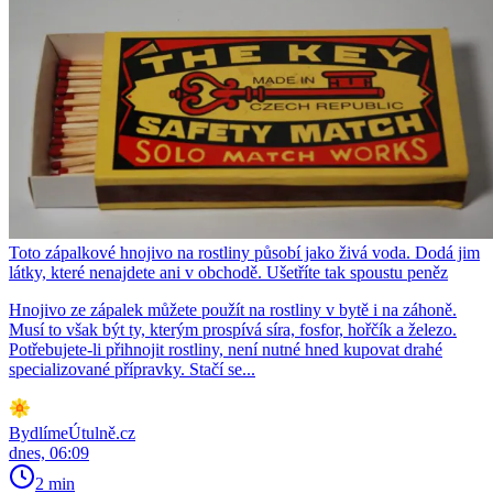
Toto zápalkové hnojivo na rostliny působí jako živá voda. Dodá jim
látky, které nenajdete ani v obchodě. Ušetříte tak spoustu peněz
Hnojivo ze zápalek můžete použít na rostliny v bytě i na záhoně.
Musí to však být ty, kterým prospívá síra, fosfor, hořčík a železo.
Potřebujete-li přihnojit rostliny, není nutné hned kupovat drahé
specializované přípravky. Stačí se...
BydlímeÚtulně.cz
dnes, 06:09
2 min