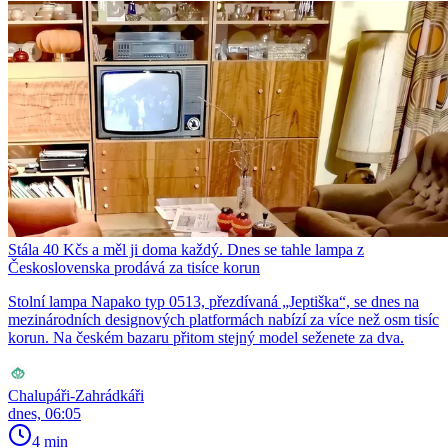
Stála 40 Kčs a měl ji doma každý. Dnes se tahle lampa z
Československa prodává za tisíce korun
Stolní lampa Napako typ 0513, přezdívaná „Jeptiška“, se dnes na
mezinárodních designových platformách nabízí za více než osm tisíc
korun. Na českém bazaru přitom stejný model seženete za dva.
Chalupáři-Zahrádkáři
dnes, 06:05
4 min