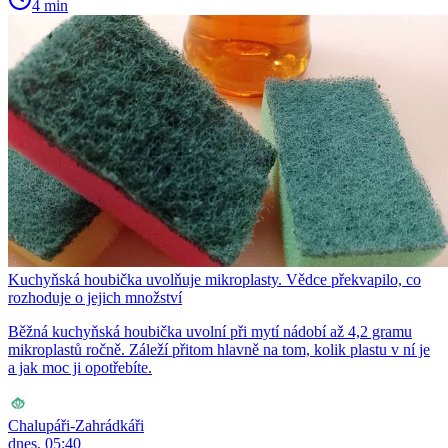
4 min
Kuchyňská houbička uvolňuje mikroplasty. Vědce překvapilo, co
rozhoduje o jejich množství
Běžná kuchyňská houbička uvolní při mytí nádobí až 4,2 gramu
mikroplastů ročně. Záleží přitom hlavně na tom, kolik plastu v ní je
a jak moc ji opotřebíte.
Chalupáři-Zahrádkáři
dnes, 05:40