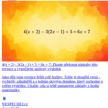
4(x + 2) - 3(2x - 1) + 5 = 6x + 7: Zkuste překonat nástrahy této
rovnice a vypočítejte správný výsledek
Jako děti jsme rovnice řešili celé hodiny. Tohle je dospělá verze -
rychlejší, záludnější a s jedním skrytým detailem, který rozhodne o
celém výsledku. Ukažte, zda si ještě pamatujete základy z hodin
matematiky.
NESPECHEJ.cz