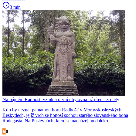
3 min
Na bájném Radhošti vznikla první ubytovna už před 135 lety
Kdo by neznal památnou horu Radhošť v Moravskoslezských
Beskydech, jejíž vrch se honosí sochou starého slovanského boha
Radegasta. Na Pustevnách, které se nacházejí nedaleko…