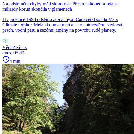
Na odstranění chyby měli skoro rok. Přesto nakonec sonda za
miliardy korun skončila v plamenech
11. prosince 1998 odstartovala z mysu Canaveral sonda Mars
Climate Orbiter. Měla zkoumat marťanskou atmosféru, sledovat
prach, vodní páru a sezónní změny na povrchu rudé planety.
VědaŽivě.cz
dnes, 05:49
4 min