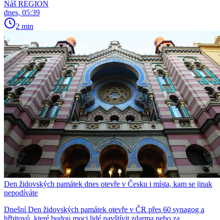
Náš REGION
dnes, 05:39
2 min
Den židovských památek dnes otevře v Česku i místa, kam se jinak
nepodíváte
Dnešní Den židovských památek otevře v ČR přes 60 synagog a
hřbitovů, které budou moci lidé navštívit zdarma nebo za