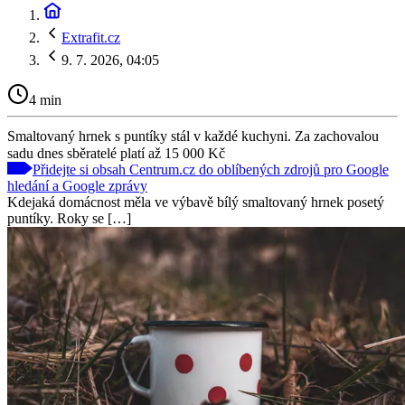
Extrafit.cz
9. 7. 2026, 04:05
4 min
Smaltovaný hrnek s puntíky stál v každé kuchyni. Za zachovalou
sadu dnes sběratelé platí až 15 000 Kč
Přidejte si obsah Centrum.cz do oblíbených zdrojů pro Google
hledání a Google zprávy
Kdejaká domácnost měla ve výbavě bílý smaltovaný hrnek posetý
puntíky. Roky se […]