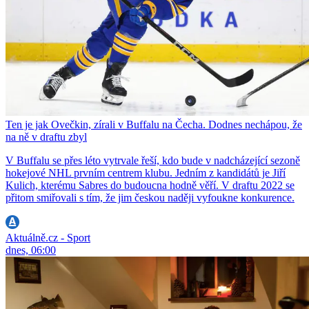
Ten je jak Ovečkin, zírali v Buffalu na Čecha. Dodnes nechápou, že
na ně v draftu zbyl
V Buffalu se přes léto vytrvale řeší, kdo bude v nadcházející sezoně
hokejové NHL prvním centrem klubu. Jedním z kandidátů je Jiří
Kulich, kterému Sabres do budoucna hodně věří. V draftu 2022 se
přitom smiřovali s tím, že jim českou naději vyfoukne konkurence.
Aktuálně.cz - Sport
dnes, 06:00