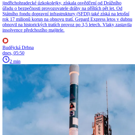
jindřichohradecké úzkokolejky, získala osvědčení od Drážního
úřadu o bezpečnosti provozovatele dráhy na příštích pět let. Od
Státního fondu dopravní infrastruktury (SFDI) také získá na letošní
rok 17 milionů korun na obnovu tratí. Gepard Express letos v dubnu
obnovil na historických tratích provoz po 3,5 letech. Vlaky zastavila
insolvence předchozího majitele.
Budějcká Drbna
dnes, 05:50
2 min