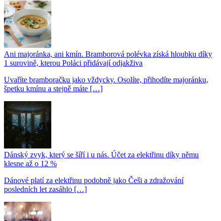
Ani majoránka, ani kmín. Bramborová polévka získá hloubku díky
1 surovině, kterou Poláci přidávají odjakživa
Uvaříte bramboračku jako vždycky. Osolíte, přihodíte majoránku,
špetku kmínu a stejně máte […]
Dánský zvyk, který se šíří i u nás. Účet za elektřinu díky němu
klesne až o 12 %
Dánové platí za elektřinu podobně jako Češi a zdražování
posledních let zasáhlo […]