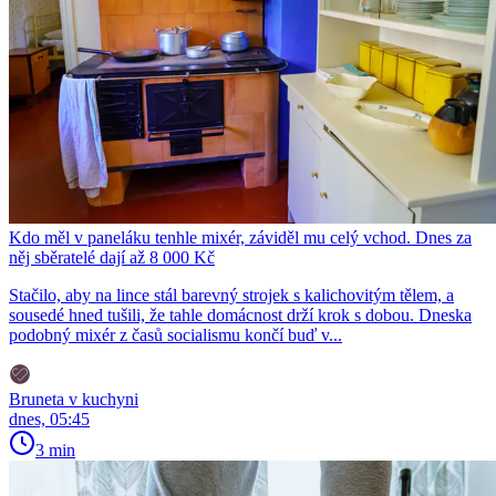
Kdo měl v paneláku tenhle mixér, záviděl mu celý vchod. Dnes za
něj sběratelé dají až 8 000 Kč
Stačilo, aby na lince stál barevný strojek s kalichovitým tělem, a
sousedé hned tušili, že tahle domácnost drží krok s dobou. Dneska
podobný mixér z časů socialismu končí buď v...
Bruneta v kuchyni
dnes, 05:45
3 min