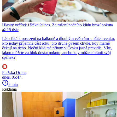
Hlasitý večírek i štěkající pes. Za rušení nočního klidu hrozí pokuta
až 15 tisíc
Léto láká k posezení na balkoně a dlouhým večerům s přáteli venku.
Pro jedny příjemná část roku, pro druhé ovšem chvíle, kdy marně
čekají na ticho. Noční klid má přitom v Česku jasná pravidla. Víte,
jakou můžete za hluk dostat pokutu, anebo kdy můžete bránit svůj
spánek?
Pražská Drbna
dnes, 05:47
2 min
Reklama