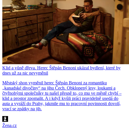
Klid a vůně dřeva. Herec Štěpán Benoni ukázal bydlení, které by
dnes už za nic nevyměnil
Městský shon vyměnil herec Štěpán Benoni za romantiku
„kanadské divočiny“ na jihu Čech. Obklopený lesy, loukami a
čtyřnohými společníky tu našel přesně to, co mu ve městě chybí –
klid a prostor zpomalit. A i když kvůli práci pravidelně usedá do
auta a vyráží do Prahy, jakmile mu to pracovní povinnosti dovolí,
vrací se zpátky na jih.
Žena.cz