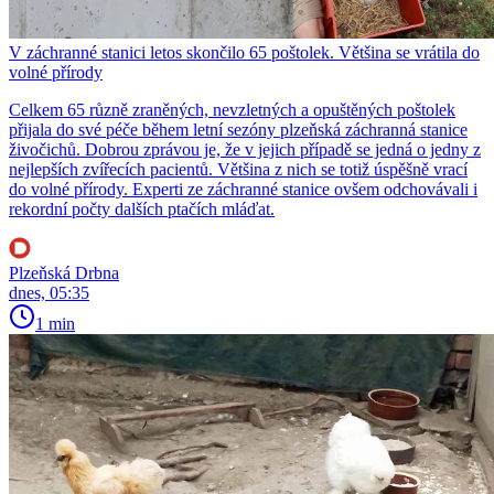
V záchranné stanici letos skončilo 65 poštolek. Většina se vrátila do
volné přírody
Celkem 65 různě zraněných, nevzletných a opuštěných poštolek
přijala do své péče během letní sezóny plzeňská záchranná stanice
živočichů. Dobrou zprávou je, že v jejich případě se jedná o jedny z
nejlepších zvířecích pacientů. Většina z nich se totiž úspěšně vrací
do volné přírody. Experti ze záchranné stanice ovšem odchovávali i
rekordní počty dalších ptačích mláďat.
Plzeňská Drbna
dnes, 05:35
1 min