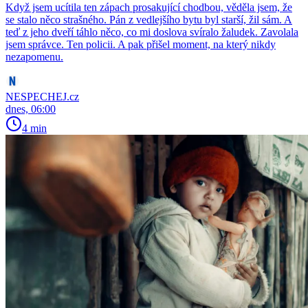
Když jsem ucítila ten zápach prosakující chodbou, věděla jsem, že
se stalo něco strašného. Pán z vedlejšího bytu byl starší, žil sám. A
teď z jeho dveří táhlo něco, co mi doslova svíralo žaludek. Zavolala
jsem správce. Ten policii. A pak přišel moment, na který nikdy
nezapomenu.
NESPECHEJ.cz
dnes, 06:00
4 min