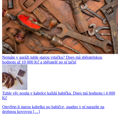
Nemáte v garáži tuhle starou vrtačku? Dnes má sběratelskou
hodnotu až 10 000 Kč a sběratelé po ní lační
Tuhle věc nosila v kabelce každá babička. Dnes má hodnotu i 4 000
Kč
Otevřete-li starou kabelku po babičce, snadno v ní narazíte na
drobnou kovovou […]