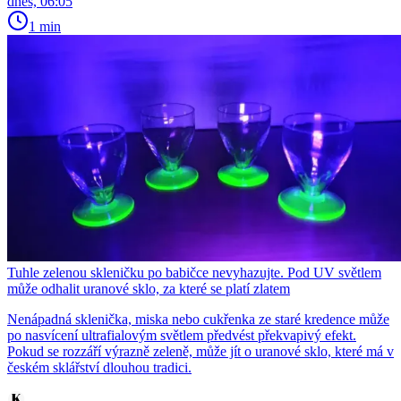
dnes, 06:05
1 min
Tuhle zelenou skleničku po babičce nevyhazujte. Pod UV světlem
může odhalit uranové sklo, za které se platí zlatem
Nenápadná sklenička, miska nebo cukřenka ze staré kredence může
po nasvícení ultrafialovým světlem předvést překvapivý efekt.
Pokud se rozzáří výrazně zeleně, může jít o uranové sklo, které má v
českém sklářství dlouhou tradici.