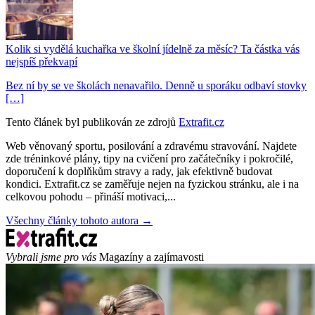
Kolik si vydělá kuchařka ve školní jídelně za měsíc? Ta částka vás
nejspíš překvapí
Bez ní by se ve školách nenavařilo. Denně u sporáku odbaví stovky
[…]
Tento článek byl publikován ze zdrojů
Extrafit.cz
Web věnovaný sportu, posilování a zdravému stravování. Najdete
zde tréninkové plány, tipy na cvičení pro začátečníky i pokročilé,
doporučení k doplňkům stravy a rady, jak efektivně budovat
kondici. Extrafit.cz se zaměřuje nejen na fyzickou stránku, ale i na
celkovou pohodu – přináší motivaci,...
Všechny články tohoto autora →
Vybrali jsme pro vás
Magazíny a zajímavosti