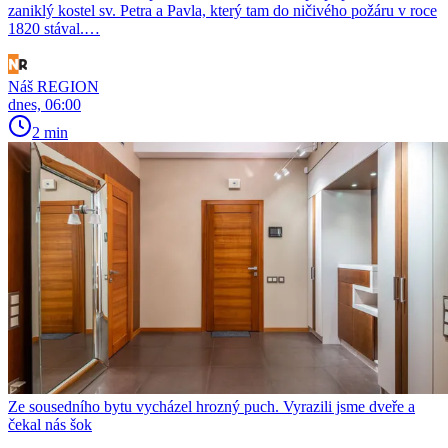
zaniklý kostel sv. Petra a Pavla, který tam do ničivého požáru v roce
1820 stával.…
Náš REGION
dnes, 06:00
2 min
Ze sousedního bytu vycházel hrozný puch. Vyrazili jsme dveře a
čekal nás šok