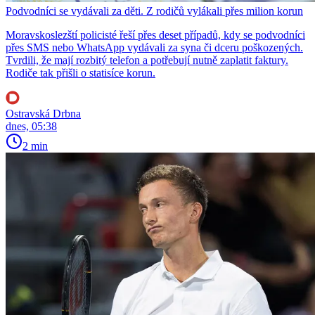
Podvodníci se vydávali za děti. Z rodičů vylákali přes milion korun
Moravskoslezští policisté řeší přes deset případů, kdy se podvodníci
přes SMS nebo WhatsApp vydávali za syna či dceru poškozených.
Tvrdili, že mají rozbitý telefon a potřebují nutně zaplatit faktury.
Rodiče tak přišli o statisíce korun.
Ostravská Drbna
dnes, 05:38
2 min