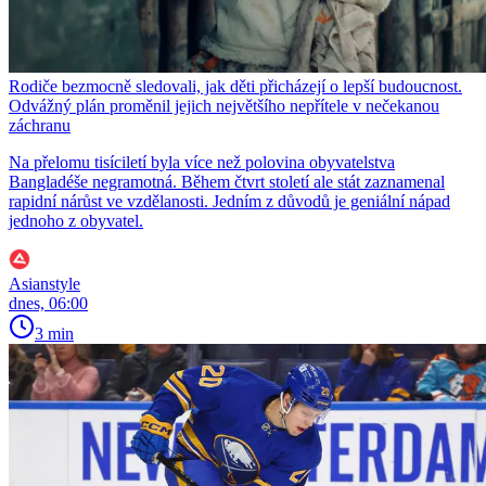
Rodiče bezmocně sledovali, jak děti přicházejí o lepší budoucnost.
Odvážný plán proměnil jejich největšího nepřítele v nečekanou
záchranu
Na přelomu tisíciletí byla více než polovina obyvatelstva
Bangladéše negramotná. Během čtvrt století ale stát zaznamenal
rapidní nárůst ve vzdělanosti. Jedním z důvodů je geniální nápad
jednoho z obyvatel.
Asianstyle
dnes, 06:00
3 min