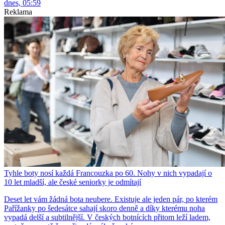
dnes, 05:59
Reklama
Tyhle boty nosí každá Francouzka po 60. Nohy v nich vypadají o
10 let mladší, ale české seniorky je odmítají
Deset let vám žádná bota neubere. Existuje ale jeden pár, po kterém
Pařížanky po šedesátce sahají skoro denně a díky kterému noha
vypadá delší a subtilnější. V českých botnících přitom leží ladem,