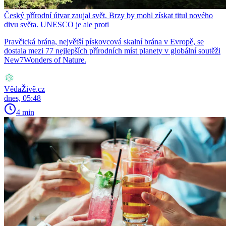
Český přírodní útvar zaujal svět. Brzy by mohl získat titul nového
divu světa. UNESCO je ale proti
Pravčická brána, největší pískovcová skalní brána v Evropě, se
dostala mezi 77 nejlepších přírodních míst planety v globální soutěži
New7Wonders of Nature.
VědaŽivě.cz
dnes, 05:48
4 min