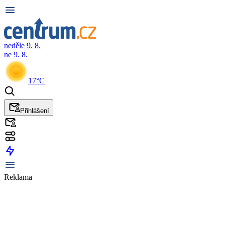
neděle 9. 8.
ne 9. 8.
17°C
Přihlášení
Reklama