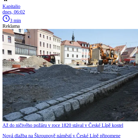
Kapitalio
dnes, 06:02
3 min
Reklama
Až do ničivého požáru v roce 1820 stával v České Lípě kostel
Nová dlažba na Škroupově náměstí v České Lípě připomene