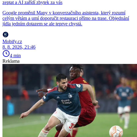
zeptat a AI zařídí zbytek za vás
Google proměnil Mapy v konverzačního asistenta, který rozumí
celým větám a umí doporučit restauraci přímo na trase. Objednání
jídla jedním dotazem se ale teprve chystá.
Mobify.cz
8. 8. 2026, 21:46
4 min
Reklama