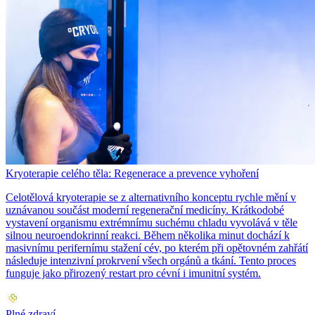
Kryoterapie celého těla: Regenerace a prevence vyhoření
Celotělová kryoterapie se z alternativního konceptu rychle mění v
uznávanou součást moderní regenerační medicíny. Krátkodobé
vystavení organismu extrémnímu suchému chladu vyvolává v těle
silnou neuroendokrinní reakci. Během několika minut dochází k
masivnímu perifernímu stažení cév, po kterém při opětovném zahřátí
následuje intenzivní prokrvení všech orgánů a tkání. Tento proces
funguje jako přirozený restart pro cévní i imunitní systém.
Plné zdraví