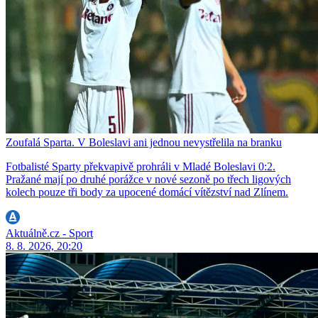
Zoufalá Sparta. V Boleslavi ani jednou nevystřelila na branku
Fotbalisté Sparty překvapivě prohráli v Mladé Boleslavi 0:2.
Pražané mají po druhé porážce v nové sezoně po třech ligových
kolech pouze tři body za upocené domácí vítězství nad Zlínem.
Aktuálně.cz - Sport
8. 8. 2026, 20:20