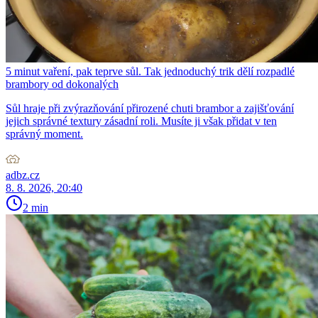
5 minut vaření, pak teprve sůl. Tak jednoduchý trik dělí rozpadlé
brambory od dokonalých
Sůl hraje při zvýrazňování přirozené chuti brambor a zajišťování
jejich správné textury zásadní roli. Musíte ji však přidat v ten
správný moment.
adbz.cz
8. 8. 2026, 20:40
2 min