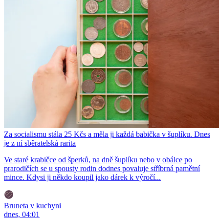
Za socialismu stála 25 Kčs a měla ji každá babička v šuplíku. Dnes
je z ní sběratelská rarita
Ve staré krabičce od šperků, na dně šuplíku nebo v obálce po
prarodičích se u spousty rodin dodnes povaluje stříbrná pamětní
mince. Kdysi ji někdo koupil jako dárek k výročí...
Bruneta v kuchyni
dnes, 04:01