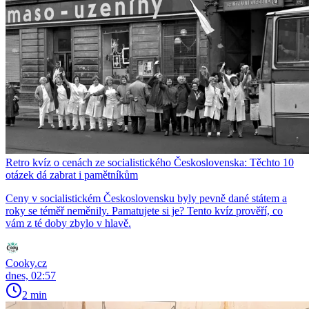
Retro kvíz o cenách ze socialistického Československa: Těchto 10
otázek dá zabrat i pamětníkům
Ceny v socialistickém Československu byly pevně dané státem a
roky se téměř neměnily. Pamatujete si je? Tento kvíz prověří, co
vám z té doby zbylo v hlavě.
Cooky.cz
dnes, 02:57
2 min