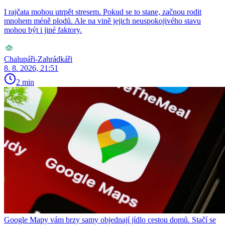
I rajčata mohou utrpět stresem. Pokud se to stane, začnou rodit
mnohem méně plodů. Ale na vině jejich neuspokojivého stavu
mohou být i jiné faktory.
Chalupáři-Zahrádkáři
8. 8. 2026, 21:51
2 min
Google Mapy vám brzy samy objednají jídlo cestou domů. Stačí se