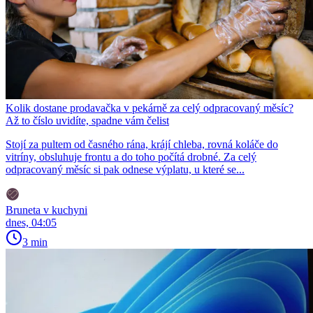
Kolik dostane prodavačka v pekárně za celý odpracovaný měsíc?
Až to číslo uvidíte, spadne vám čelist
Stojí za pultem od časného rána, krájí chleba, rovná koláče do
vitríny, obsluhuje frontu a do toho počítá drobné. Za celý
odpracovaný měsíc si pak odnese výplatu, u které se...
Bruneta v kuchyni
dnes, 04:05
3 min