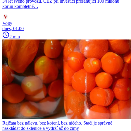
34 let svého provozu. ČEZ při investici přesahující 100 milionů
korun kompletně…
Volty
dnes, 01:00
2 min
Rajčata bez nálevu, bez koření, bez ničeho. Stačí je správně
naskládat do sklenice a vydrží až do zimy