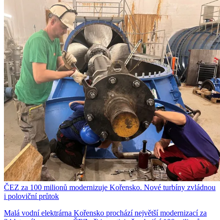
ČEZ za 100 milionů modernizuje Kořensko. Nové turbíny zvládnou
i poloviční průtok
Malá vodní elektrárna Kořensko prochází největší modernizací za