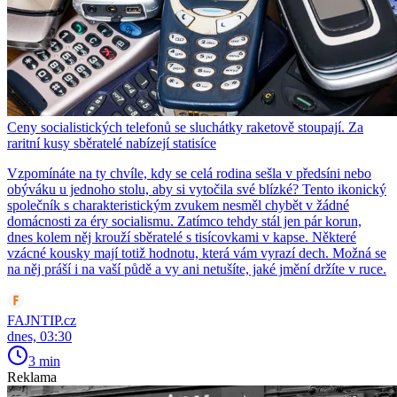
Ceny socialistických telefonů se sluchátky raketově stoupají. Za
raritní kusy sběratelé nabízejí statisíce
Vzpomínáte na ty chvíle, kdy se celá rodina sešla v předsíni nebo
obýváku u jednoho stolu, aby si vytočila své blízké? Tento ikonický
společník s charakteristickým zvukem nesměl chybět v žádné
domácnosti za éry socialismu. Zatímco tehdy stál jen pár korun,
dnes kolem něj krouží sběratelé s tisícovkami v kapse. Některé
vzácné kousky mají totiž hodnotu, která vám vyrazí dech. Možná se
na něj práší i na vaší půdě a vy ani netušíte, jaké jmění držíte v ruce.
FAJNTIP.cz
dnes, 03:30
3 min
Reklama