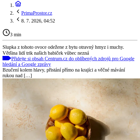
PrimaProstor.cz
8. 7. 2026, 04:52
3 min
Slupka z tohoto ovoce odežene z bytu otravný hmyz i muchy.
Většina lidí trik našich babiček vůbec nezná
Přidejte si obsah Centrum.cz do oblíbených zdrojů pro Google
hledání a Google zprávy
Bzučení kolem hlavy, přistání přímo na krajíci a věčné mávání
rukou nad […]