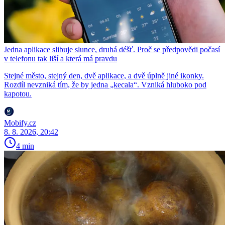
Jedna aplikace slibuje slunce, druhá déšť. Proč se předpovědi počasí
v telefonu tak liší a která má pravdu
Stejné město, stejný den, dvě aplikace, a dvě úplně jiné ikonky.
Rozdíl nevzniká tím, že by jedna „kecala“. Vzniká hluboko pod
kapotou.
Mobify.cz
8. 8. 2026, 20:42
4 min