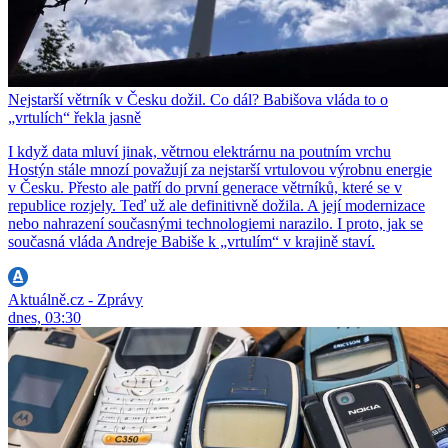
Nejstarší větrník v Česku dožil. Co dál? Babišova vláda to o
„vrtulích“ řekla jasně
I když data mluví jinak, větrnou elektrárnu na poutním vrchu
Hostýn stále mnozí považují za nejstarší vrtulovou výrobnu energie
v Česku. Přesto ale patří do první generace větrníků, které se v
republice rozjely. Teď už ale definitivně dožila. A její modernizace
nebo nahrazení současnými technologiemi narazilo. I proto, jak se
současná vláda Andreje Babiše k „vrtulím“ v krajině staví.
Aktuálně.cz - Zprávy
dnes, 03:30