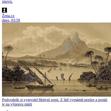
znovu.
Žena.cz
dnes, 03:59
Podvodník si vymyslel fiktivní zemi. Z lidí vymámil peníze a poslal
je na výpravu smrti