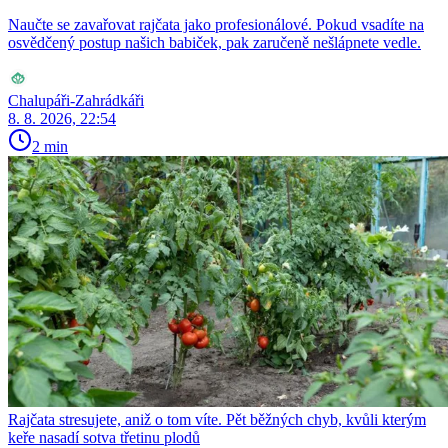
Naučte se zavařovat rajčata jako profesionálové. Pokud vsadíte na
osvědčený postup našich babiček, pak zaručeně nešlápnete vedle.
Chalupáři-Zahrádkáři
8. 8. 2026, 22:54
2 min
Rajčata stresujete, aniž o tom víte. Pět běžných chyb, kvůli kterým
keře nasadí sotva třetinu plodů