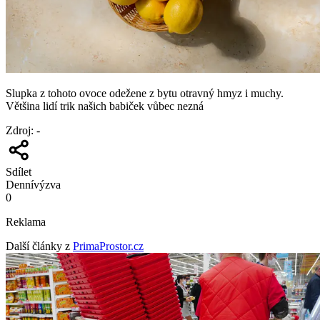
Slupka z tohoto ovoce odežene z bytu otravný hmyz i muchy.
Většina lidí trik našich babiček vůbec nezná
Zdroj
:
-
Sdílet
Denní
výzva
0
Reklama
Další články z
PrimaProstor.cz