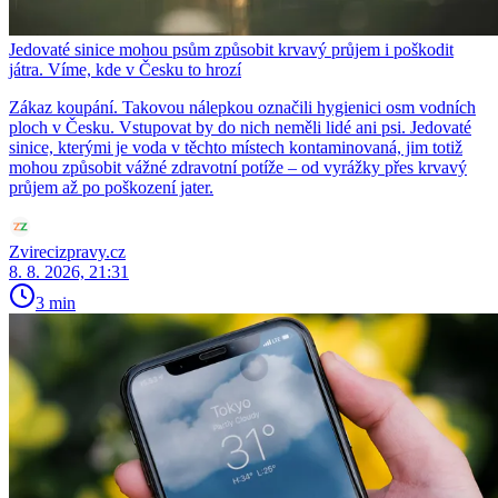
Jedovaté sinice mohou psům způsobit krvavý průjem i poškodit
játra. Víme, kde v Česku to hrozí
Zákaz koupání. Takovou nálepkou označili hygienici osm vodních
ploch v Česku. Vstupovat by do nich neměli lidé ani psi. Jedovaté
sinice, kterými je voda v těchto místech kontaminovaná, jim totiž
mohou způsobit vážné zdravotní potíže – od vyrážky přes krvavý
průjem až po poškození jater.
Zvirecizpravy.cz
8. 8. 2026, 21:31
3 min