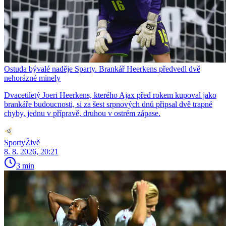
Ostuda bývalé naděje Sparty. Brankář Heerkens předvedl dvě
nehorázné minely
Dvacetiletý Joeri Heerkens, kterého Ajax před rokem kupoval jako
brankáře budoucnosti, si za šest srpnových dnů připsal dvě trapné
chyby, jednu v přípravě, druhou v ostrém zápase.
SportyŽivě
8. 8. 2026, 20:21
3 min