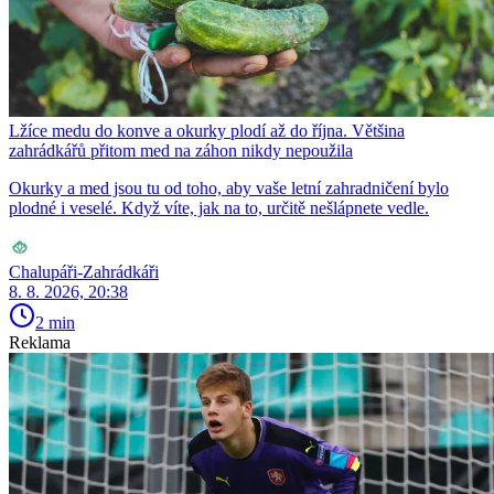
Lžíce medu do konve a okurky plodí až do října. Většina
zahrádkářů přitom med na záhon nikdy nepoužila
Okurky a med jsou tu od toho, aby vaše letní zahradničení bylo
plodné i veselé. Když víte, jak na to, určitě nešlápnete vedle.
Chalupáři-Zahrádkáři
8. 8. 2026, 20:38
2 min
Reklama