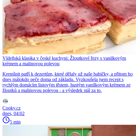
Vídeňská klasika v české kuchyni: Žloutkové řezy s vanilkovým
krémem a malinovou polevou
Kremšnit patří k dezertům, které dělaly už naše babičky, a přitom ho
dnes málokdo peče doma od základu. Vyzkoušela jsem recept s
rychlým domácím listovým těstem, hustým vanilkovým krémem ze
žloutků a malinovou polevou - a výsledek stál za to.
Cooky.cz
dnes, 04:02
5 min