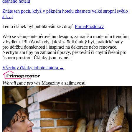
drahého hotelu
Znáte ten pocit, když v pěkném hotelu zhasnete velké stropní světlo
a […]
Tento článek byl publikován ze zdrojů
PrimaProstor.cz
Web se věnuje interiérovému designu, zahradě a moderním trendům
v bydlení. Přináší nápady, jak si zařídit útulný byt, praktické rady
pro údržbu domácnosti i inspiraci na dekorace nebo renovace.
Nechybí ani tipy na zahradní úpravy, pěstování či chytrá řešení pro
úsporu prostoru. Články jsou psané...
Všechny články tohoto autora →
Vybrali jsme pro vás
Magazíny a zajímavosti