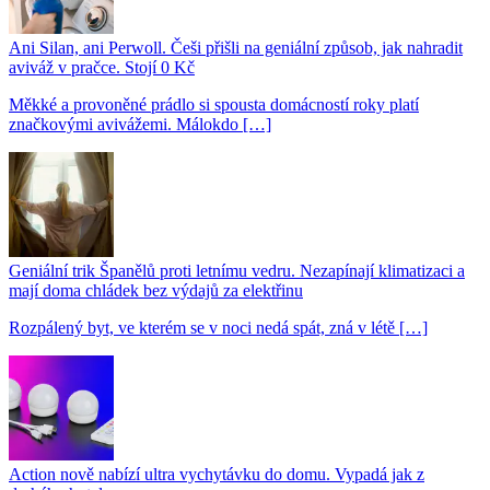
Ani Silan, ani Perwoll. Češi přišli na geniální způsob, jak nahradit
aviváž v pračce. Stojí 0 Kč
Měkké a provoněné prádlo si spousta domácností roky platí
značkovými avivážemi. Málokdo […]
Geniální trik Španělů proti letnímu vedru. Nezapínají klimatizaci a
mají doma chládek bez výdajů za elektřinu
Rozpálený byt, ve kterém se v noci nedá spát, zná v létě […]
Action nově nabízí ultra vychytávku do domu. Vypadá jak z