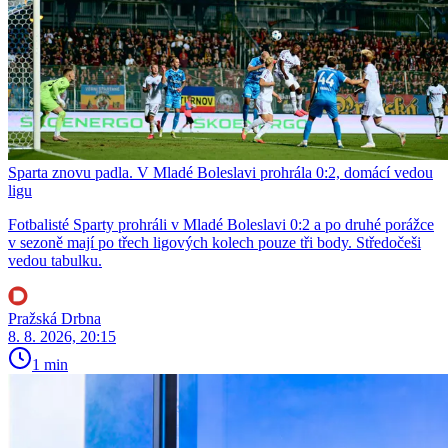
Sparta znovu padla. V Mladé Boleslavi prohrála 0:2, domácí vedou
ligu
Fotbalisté Sparty prohráli v Mladé Boleslavi 0:2 a po druhé porážce
v sezoně mají po třech ligových kolech pouze tři body. Středočeši
vedou tabulku.
Pražská Drbna
8. 8. 2026, 20:15
1 min