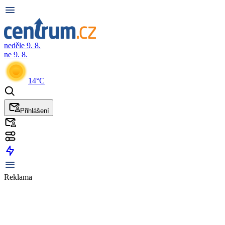
neděle 9. 8.
ne 9. 8.
14°C
Přihlášení
Reklama