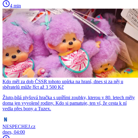
4 min
Kdo měl za dob ČSSR tohoto upírka na hraní, dnes si za něj u
sběratelů může říct až 3 500 Kč
Žluto-bílá plyšová hračka s upířími zoubky, kterou v 80. letech měly
doma jen vyvolené rodiny. Kdo si pamatuje, ten ví, že cesta k ní
vedla přes bony a Tuzex.
NESPECHEJ.cz
dnes, 04:00