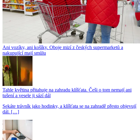
Ani vozíky, ani košíky. Oboje mizí z českých supermarketů a
nakupující mají smůlu
Tahle květina přitahuje na zahradu klíšťata. Češi o tom nemají ani
tušení a vesele ji sází dál
Sekáte trávník jako hodinky, a klíšťata se na zahradě přesto objevují
dál. […]