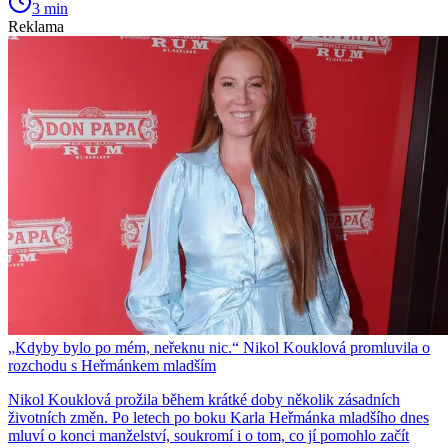
3 min
Reklama
„Kdyby bylo po mém, neřeknu nic.“ Nikol Kouklová promluvila o
rozchodu s Heřmánkem mladším
Nikol Kouklová prožila během krátké doby několik zásadních
životních změn. Po letech po boku Karla Heřmánka mladšího dnes
mluví o konci manželství, soukromí i o tom, co jí pomohlo začít