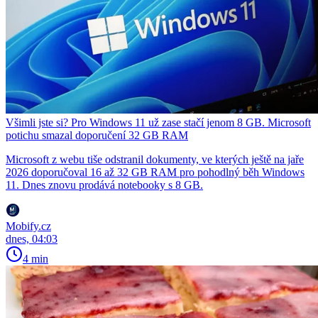
Všimli jste si? Pro Windows 11 už zase stačí jenom 8 GB. Microsoft
potichu smazal doporučení 32 GB RAM
Microsoft z webu tiše odstranil dokumenty, ve kterých ještě na jaře
2026 doporučoval 16 až 32 GB RAM pro pohodlný běh Windows
11. Dnes znovu prodává notebooky s 8 GB.
Mobify.cz
dnes, 04:03
4 min