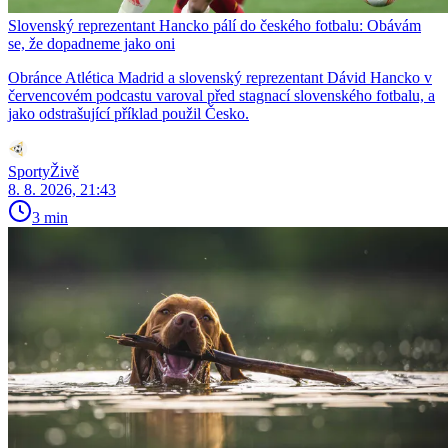
Slovenský reprezentant Hancko pálí do českého fotbalu: Obávám
se, že dopadneme jako oni
Obránce Atlética Madrid a slovenský reprezentant Dávid Hancko v
červencovém podcastu varoval před stagnací slovenského fotbalu, a
jako odstrašující příklad použil Česko.
SportyŽivě
8. 8. 2026, 21:43
3 min