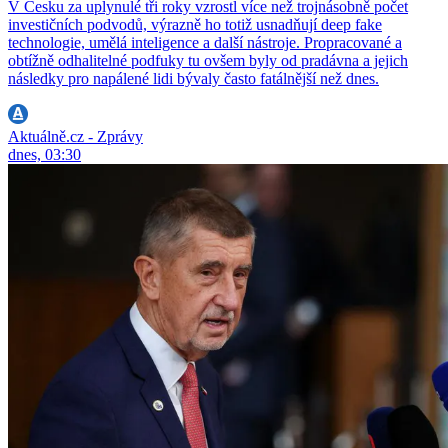
V Česku za uplynulé tři roky vzrostl více než trojnásobně počet
investičních podvodů, výrazně ho totiž usnadňují deep fake
technologie, umělá inteligence a další nástroje. Propracované a
obtížně odhalitelné podfuky tu ovšem byly od pradávna a jejich
následky pro napálené lidi bývaly často fatálnější než dnes.
Aktuálně.cz - Zprávy
dnes, 03:30