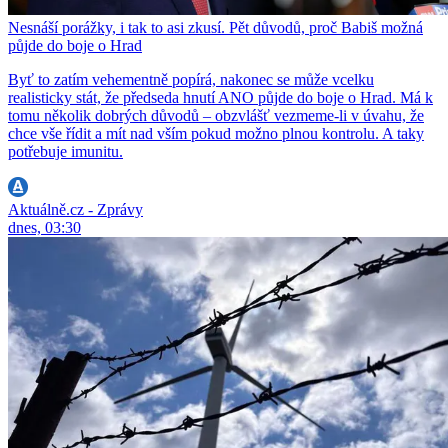
Nesnáší porážky, i tak to asi zkusí. Pět důvodů, proč Babiš možná
půjde do boje o Hrad
Byť to zatím vehementně popírá, nakonec se může vcelku
realisticky stát, že předseda hnutí ANO půjde do boje o Hrad. Má k
tomu několik dobrých důvodů – obzvlášť vezmeme-li v úvahu, že
chce vše řídit a mít nad vším pokud možno plnou kontrolu. A taky
potřebuje imunitu.
Aktuálně.cz - Zprávy
dnes, 03:30