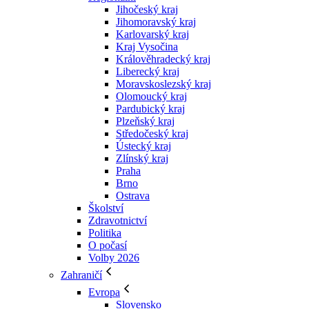
Jihočeský kraj
Jihomoravský kraj
Karlovarský kraj
Kraj Vysočina
Králověhradecký kraj
Liberecký kraj
Moravskoslezský kraj
Olomoucký kraj
Pardubický kraj
Plzeňský kraj
Středočeský kraj
Ústecký kraj
Zlínský kraj
Praha
Brno
Ostrava
Školství
Zdravotnictví
Politika
O počasí
Volby 2026
Zahraničí
Evropa
Slovensko