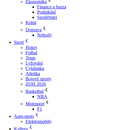
Ekonomika
Finance a burza
Podnikání
Spotřebitel
Krimi
Doprava
Nehody
Sport
Hokej
Fotbal
Tenis
Lyžování
Cyklistika
Atletika
Bojové sporty
ZOH 2026
Basketbal
NBA
Motosport
F1
Auto-moto
Elektromobily
Kultura