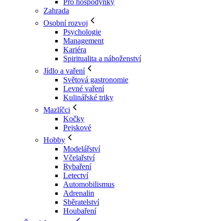
Pro hospodyňky
Zahrada
Osobní rozvoj
Psychologie
Management
Kariéra
Spiritualita a náboženství
Jídlo a vaření
Světová gastronomie
Levné vaření
Kulinářské triky
Mazlíčci
Kočky
Pejskové
Hobby
Modelářství
Včelařství
Rybaření
Letectví
Automobilismus
Adrenalin
Sběratelství
Houbaření