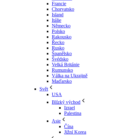
Francie
Chorvatsko
Island
Itálie
Německo
Polsko
Rakousko
Řecko
Rusko
Španělsko
Švédsko
Velká Británie
Rumunsko
Válka na Ukrajině
Maďarsko
Svět
USA
Blízký východ
Izrael
Palestina
Asie
Čína
Jižní Korea