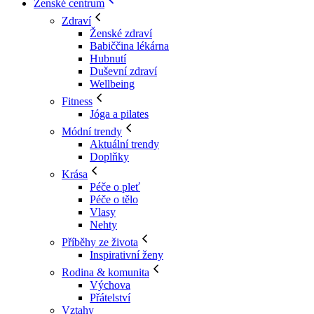
Ženské centrum
Zdraví
Ženské zdraví
Babiččina lékárna
Hubnutí
Duševní zdraví
Wellbeing
Fitness
Jóga a pilates
Módní trendy
Aktuální trendy
Doplňky
Krása
Péče o pleť
Péče o tělo
Vlasy
Nehty
Příběhy ze života
Inspirativní ženy
Rodina & komunita
Výchova
Přátelství
Vztahy