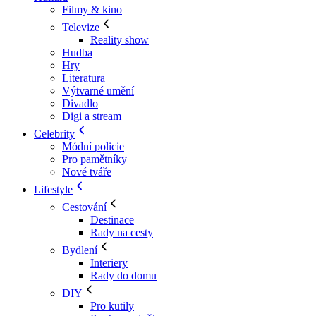
Filmy & kino
Televize
Reality show
Hudba
Hry
Literatura
Výtvarné umění
Divadlo
Digi a stream
Celebrity
Módní policie
Pro pamětníky
Nové tváře
Lifestyle
Cestování
Destinace
Rady na cesty
Bydlení
Interiery
Rady do domu
DIY
Pro kutily