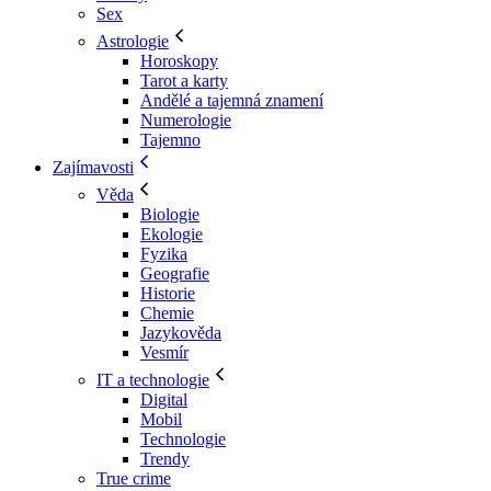
Sex
Astrologie
Horoskopy
Tarot a karty
Andělé a tajemná znamení
Numerologie
Tajemno
Zajímavosti
Věda
Biologie
Ekologie
Fyzika
Geografie
Historie
Chemie
Jazykověda
Vesmír
IT a technologie
Digital
Mobil
Technologie
Trendy
True crime