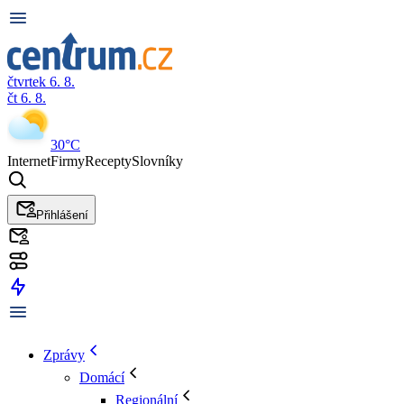
čtvrtek 6. 8.
čt 6. 8.
30°C
Internet
Firmy
Recepty
Slovníky
Přihlášení
Zprávy
Domácí
Regionální