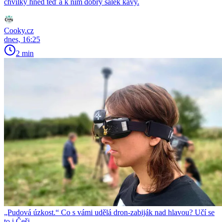
chvilky hned teď a k nim dobrý šálek kávy.
Cooky.cz
dnes, 16:25
2 min
„Pudová úzkost.“ Co s vámi udělá dron-zabiják nad hlavou? Učí se
to i Češi