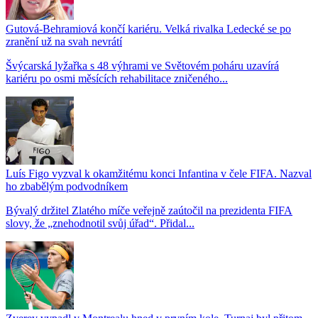
Gutová-Behramiová končí kariéru. Velká rivalka Ledecké se po
zranění už na svah nevrátí
Švýcarská lyžařka s 48 výhrami ve Světovém poháru uzavírá
kariéru po osmi měsících rehabilitace zničeného...
Luís Figo vyzval k okamžitému konci Infantina v čele FIFA. Nazval
ho zbabělým podvodníkem
Bývalý držitel Zlatého míče veřejně zaútočil na prezidenta FIFA
slovy, že „znehodnotil svůj úřad“. Přidal...