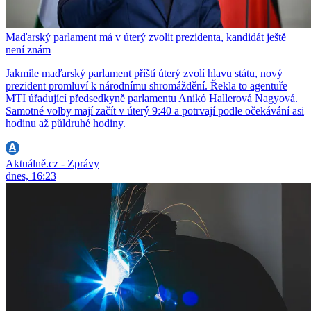
Maďarský parlament má v úterý zvolit prezidenta, kandidát ještě
není znám
Jakmile maďarský parlament příští úterý zvolí hlavu státu, nový
prezident promluví k národnímu shromáždění. Řekla to agentuře
MTI úřadující předsedkyně parlamentu Anikó Hallerová Nagyová.
Samotné volby mají začít v úterý 9:40 a potrvají podle očekávání asi
hodinu až půldruhé hodiny.
Aktuálně.cz - Zprávy
dnes, 16:23