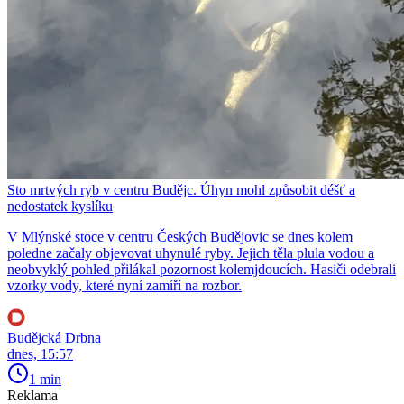
Sto mrtvých ryb v centru Budějc. Úhyn mohl způsobit déšť a
nedostatek kyslíku
V Mlýnské stoce v centru Českých Budějovic se dnes kolem
poledne začaly objevovat uhynulé ryby. Jejich těla plula vodou a
neobvyklý pohled přilákal pozornost kolemjdoucích. Hasiči odebrali
vzorky vody, které nyní zamíří na rozbor.
Budějcká Drbna
dnes, 15:57
1 min
Reklama