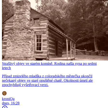
Strašlivý objev ve starém komíně. Rodina našla syna po sedmi
letech
Případ zmizelého mladíka z coloradského městečka ukončil
nečekaný objev ve staré opuštěné chatě. Okolnosti úmrtí ale
zpochybňují vyšetřovací verzi.
kroniQa
dnes, 16:28