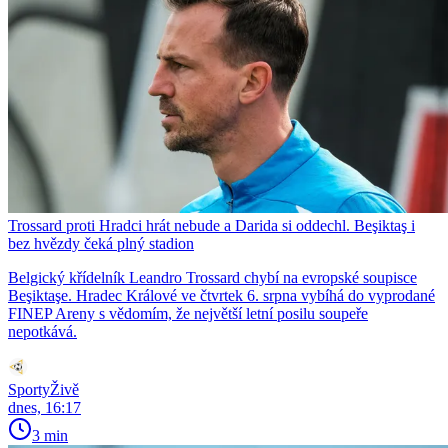
Trossard proti Hradci hrát nebude a Darida si oddechl. Beşiktaş i
bez hvězdy čeká plný stadion
Belgický křídelník Leandro Trossard chybí na evropské soupisce
Beşiktaşe. Hradec Králové ve čtvrtek 6. srpna vybíhá do vyprodané
FINEP Areny s vědomím, že největší letní posilu soupeře
nepotkává.
SportyŽivě
dnes, 16:17
3 min