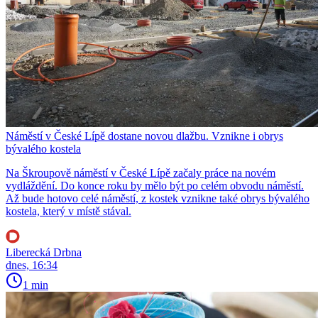
Náměstí v České Lípě dostane novou dlažbu. Vznikne i obrys
bývalého kostela
Na Škroupově náměstí v České Lípě začaly práce na novém
vydláždění. Do konce roku by mělo být po celém obvodu náměstí.
Až bude hotovo celé náměstí, z kostek vznikne také obrys bývalého
kostela, který v místě stával.
Liberecká Drbna
dnes, 16:34
1 min