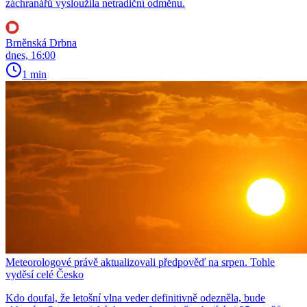
záchranářů vysloužila netradiční odměnu.
Brněnská Drbna
dnes, 16:00
1 min
Meteorologové právě aktualizovali předpověď na srpen. Tohle
vyděsí celé Česko
Kdo doufal, že letošní vlna veder definitivně odezněla, bude