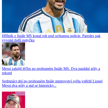
Hříšník z finále MS kopal roh pod ochranou policie. Paredes pak
vyvolal další potyčku
Messi zahájil léčbu po prohraném finále MS. Dva parádní góly a
rekord
Sedmnáct dní po prohraném finále mistrovství světa vstřelil Lionel
Messi dva góly a stal se historicky...