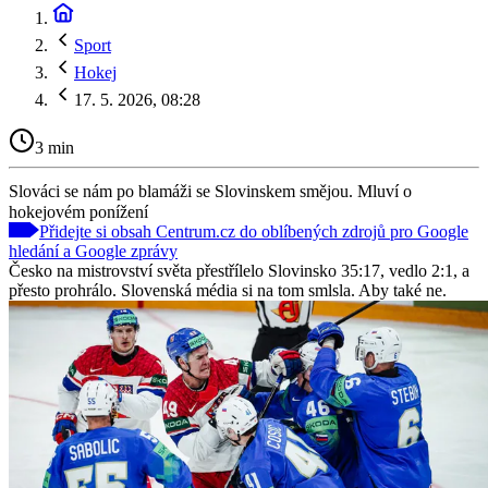
Sport
Hokej
17. 5. 2026, 08:28
3 min
Slováci se nám po blamáži se Slovinskem smějou. Mluví o
hokejovém ponížení
Přidejte si obsah Centrum.cz do oblíbených zdrojů pro Google
hledání a Google zprávy
Česko na mistrovství světa přestřílelo Slovinsko 35:17, vedlo 2:1, a
přesto prohrálo. Slovenská média si na tom smlsla. Aby také ne.