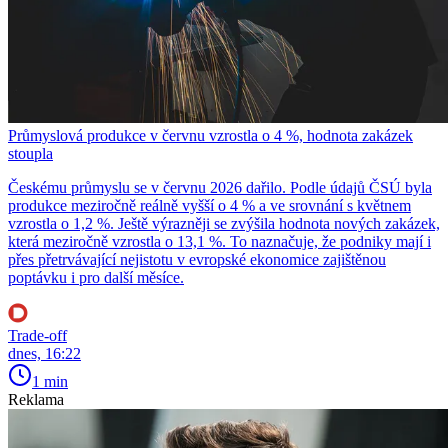
Průmyslová produkce v červnu vzrostla o 4 %, hodnota zakázek
stoupla
Českému průmyslu se v červnu 2026 dařilo. Podle údajů ČSÚ byla
produkce meziročně reálně vyšší o 4 % a ve srovnání s květnem
vzrostla o 1,2 %. Ještě výrazněji se zvýšila hodnota nových zakázek,
která meziročně vzrostla o 13,1 %. To naznačuje, že podniky mají i
přes přetrvávající nejistotu v evropské ekonomice zajištěnou
poptávku i pro další měsíce.
Trade-off
dnes, 16:22
1 min
Reklama