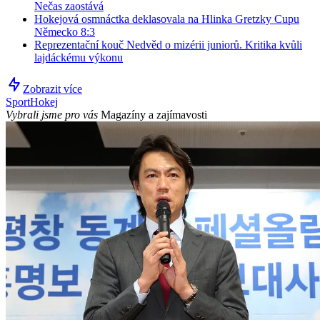
Nečas zaostává
Hokejová osmnáctka deklasovala na Hlinka Gretzky Cupu
Německo 8:3
Reprezentační kouč Nedvěd o mizérii juniorů. Kritika kvůli
lajdáckému výkonu
Zobrazit více
Sport
Hokej
Vybrali jsme pro vás
Magazíny a zajímavosti