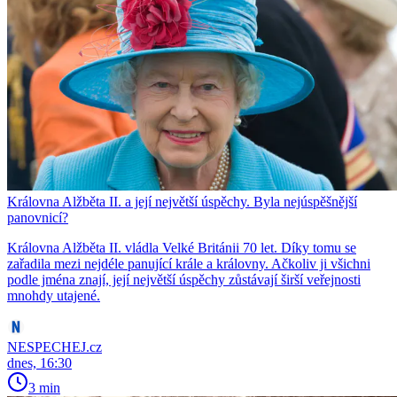
Královna Alžběta II. a její největší úspěchy. Byla nejúspěšnější
panovnicí?
Královna Alžběta II. vládla Velké Británii 70 let. Díky tomu se
zařadila mezi nejdéle panující krále a královny. Ačkoliv ji všichni
podle jména znají, její největší úspěchy zůstávají širší veřejnosti
mnohdy utajené.
NESPECHEJ.cz
dnes, 16:30
3 min