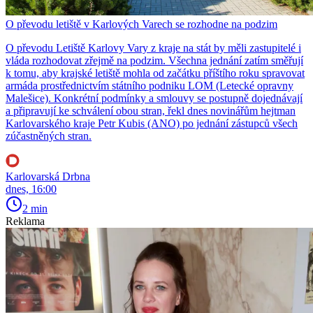
O převodu letiště v Karlových Varech se rozhodne na podzim
O převodu Letiště Karlovy Vary z kraje na stát by měli zastupitelé i
vláda rozhodovat zřejmě na podzim. Všechna jednání zatím směřují
k tomu, aby krajské letiště mohla od začátku příštího roku spravovat
armáda prostřednictvím státního podniku LOM (Letecké opravny
Malešice). Konkrétní podmínky a smlouvy se postupně dojednávají
a připravují ke schválení obou stran, řekl dnes novinářům hejtman
Karlovarského kraje Petr Kubis (ANO) po jednání zástupců všech
zúčastněných stran.
Karlovarská Drbna
dnes, 16:00
2 min
Reklama