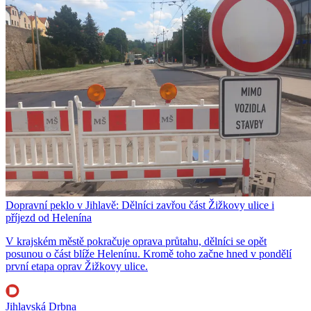
Dopravní peklo v Jihlavě: Dělníci zavřou část Žižkovy ulice i
příjezd od Helenína
V krajském městě pokračuje oprava průtahu, dělníci se opět
posunou o část blíže Helenínu. Kromě toho začne hned v pondělí
první etapa oprav Žižkovy ulice.
Jihlavská Drbna