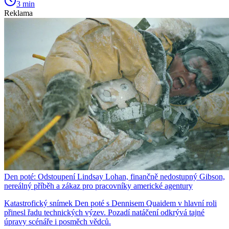
3 min
Reklama
Den poté: Odstoupení Lindsay Lohan, finančně nedostupný Gibson,
nereálný příběh a zákaz pro pracovníky americké agentury
Katastrofický snímek Den poté s Dennisem Quaidem v hlavní roli
přinesl řadu technických výzev. Pozadí natáčení odkrývá tajné
úpravy scénáře i posměch vědců.