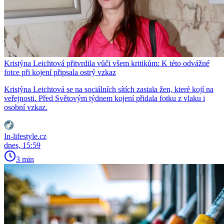
Kristýna Leichtová přitvrdila vůči všem kritikům: K této odvážné
fotce při kojení připsala ostrý vzkaz
Kristýna Leichtová se na sociálních sítích zastala žen, které kojí na
veřejnosti. Před Světovým týdnem kojení přidala fotku z vlaku i
osobní vzkaz.
In-lifestyle.cz
dnes, 15:59
3 min