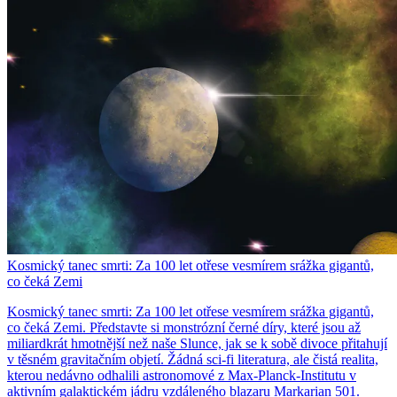
Kosmický tanec smrti: Za 100 let otřese vesmírem srážka gigantů,
co čeká Zemi
Kosmický tanec smrti: Za 100 let otřese vesmírem srážka gigantů,
co čeká Zemi. Představte si monstrózní černé díry, které jsou až
miliardkrát hmotnější než naše Slunce, jak se k sobě divoce přitahují
v těsném gravitačním objetí. Žádná sci-fi literatura, ale čistá realita,
kterou nedávno odhalili astronomové z Max-Planck-Institutu v
aktivním galaktickém jádru vzdáleného blazaru Markarian 501.