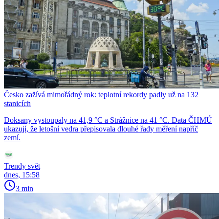
Česko zažívá mimořádný rok: teplotní rekordy padly už na 132
stanicích
Doksany vystoupaly na 41,9 °C a Strážnice na 41 °C. Data ČHMÚ
ukazují, že letošní vedra přepisovala dlouhé řady měření napříč
zemí.
Trendy svět
dnes, 15:58
3 min