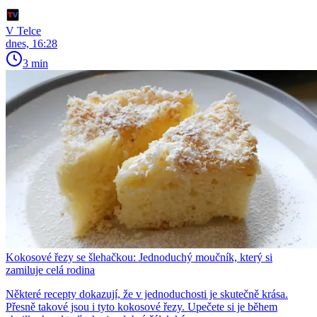
V Telce
dnes, 16:28
3 min
Kokosové řezy se šlehačkou: Jednoduchý moučník, který si
zamiluje celá rodina
Některé recepty dokazují, že v jednoduchosti je skutečně krása.
Přesně takové jsou i tyto kokosové řezy. Upečete si je během