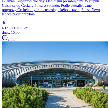
zklamán. Supertropické dny s teplotami přesahujícími 35 stupňů
Celsia se do Česka vrátí už o víkendu. Podle aktualizované
prognózy Českého hydrometeorologického ústavu přinese úlevu
teprve závěr prázdnin.
NESPECHEJ.cz
dnes, 16:00
2 min