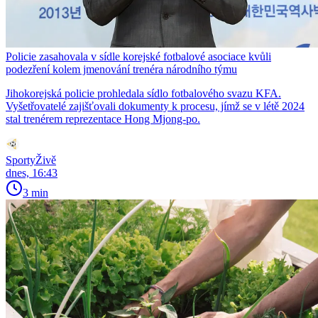
Policie zasahovala v sídle korejské fotbalové asociace kvůli
podezření kolem jmenování trenéra národního týmu
Jihokorejská policie prohledala sídlo fotbalového svazu KFA.
Vyšetřovatelé zajišťovali dokumenty k procesu, jímž se v létě 2024
stal trenérem reprezentace Hong Mjong-po.
SportyŽivě
dnes, 16:43
3 min