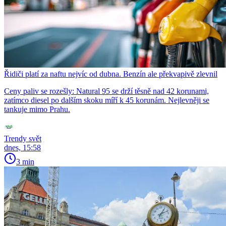
Řidiči platí za naftu nejvíc od dubna. Benzín ale překvapivě zlevnil
Ceny paliv se rozešly: Natural 95 se drží těsně nad 42 korunami,
zatímco diesel po dalším skoku míří k 45 korunám. Nejlevněji se
tankuje mimo Prahu.
Trendy svět
dnes, 15:58
3 min