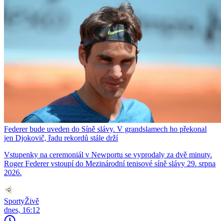
Federer bude uveden do Síně slávy. V grandslamech ho překonal
jen Djokovič, řadu rekordů stále drží
Vstupenky na ceremoniál v Newportu se vyprodaly za dvě minuty.
Roger Federer vstoupí do Mezinárodní tenisové síně slávy 29. srpna
2026.
SportyŽivě
dnes, 16:12