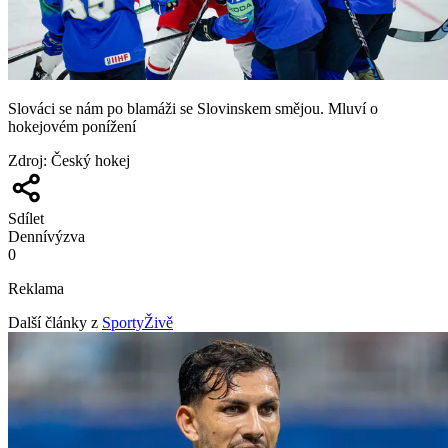
Slováci se nám po blamáži se Slovinskem smějou. Mluví o
hokejovém ponížení
Zdroj
:
Český hokej
Sdílet
Denní
výzva
0
Reklama
Další články z
SportyŽivě