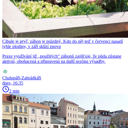
Cibule je pryč, záhon je prázdný. Kdo do něj teď v červenci nasadí
tyhle plodiny, v září sklízí znovu
Praxe využívání již „použitých“ záhonů zajišťuje, že půda zůstane
aktivní, obohacená a připravená na další sezónu výsadby.
Chalupáři-Zahrádkáři
dnes, 16:35
2 min