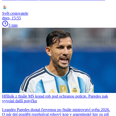
Svět cestovatele
dnes, 15:55
3 min
Hříšník z finále MS kopal roh pod ochranou policie. Paredes pak
vyvolal další potyčku
Leandro Paredes dostal červenou po finále mistrovství světa 2026.
O pár dní později rozehrával rohový kop v argentinské lize za zdí