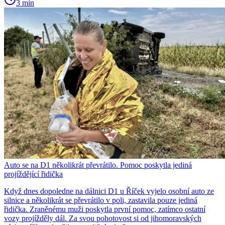
3 min
Auto se na D1 několikrát převrátilo. Pomoc poskytla jediná
projíždějící řidička
Když dnes dopoledne na dálnici D1 u Říček vyjelo osobní auto ze
silnice a několikrát se převrátilo v poli, zastavila pouze jediná
řidička. Zraněnému muži poskytla první pomoc, zatímco ostatní
vozy projížděly dál. Za svou pohotovost si od jihomoravských