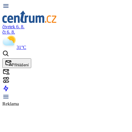
čtvrtek 6. 8.
čt 6. 8.
31°C
Přihlášení
Reklama