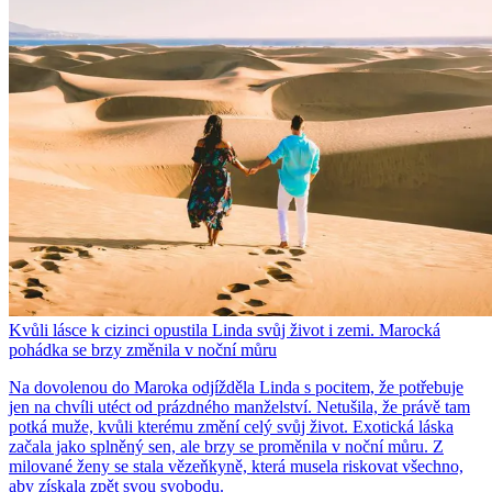
Kvůli lásce k cizinci opustila Linda svůj život i zemi. Marocká
pohádka se brzy změnila v noční můru
Na dovolenou do Maroka odjížděla Linda s pocitem, že potřebuje
jen na chvíli utéct od prázdného manželství. Netušila, že právě tam
potká muže, kvůli kterému změní celý svůj život. Exotická láska
začala jako splněný sen, ale brzy se proměnila v noční můru. Z
milované ženy se stala vězeňkyně, která musela riskovat všechno,
aby získala zpět svou svobodu.