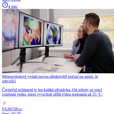
4 min
Meteorologové vydali novou předpověď počasí na srpen. Je
zdrcující
Čtvrteční ochlazení je jen krátká přestávka. Od soboty se vrací
extrémní vedra, která vyvrcholí příští týden teplotami až 35 °C.
FAJNTIP.cz
dnes, 06:30