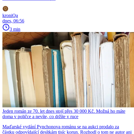
kroniQa
dnes, 06:56
3 min
Jeden román ze 70. let dnes stojí přes 30 000 Kč. Možná ho máte
doma v poličce a nevíte, co držíte v ruce
Maďarské vydání Pynchonova románu se na aukci prodalo za
částku odpovídající desítkám tisíc korun. Rozhodl o tom ne autor ani