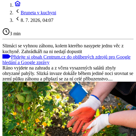
Bruneta v kuchyni
8. 7. 2026, 04:07
3 min
Slimáci se vyhnou záhonu, kolem kterého nasypete jednu věc z
kuchyně. Zahrádkáři na ni nedají dopustit
Přidejte si obsah Centrum.cz do oblíbených zdrojů pro Google
hledání a Google zprávy
Ráno vyjdete na zahradu a z včera vysazených salátů zbyly
ohryzané pahýly. Slizká invaze dokáže během jediné noci srovnat se
zemí půlku záhonu a připlazí se za ní celé příbuzenstvo....