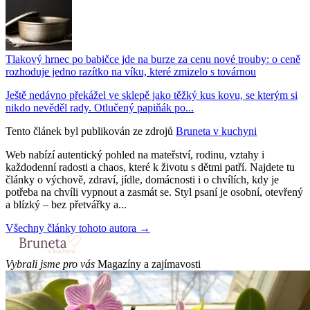
Tlakový hrnec po babičce jde na burze za cenu nové trouby: o ceně
rozhoduje jedno razítko na víku, které zmizelo s továrnou
Ještě nedávno překážel ve sklepě jako těžký kus kovu, se kterým si
nikdo nevěděl rady. Otlučený papiňák po...
Tento článek byl publikován ze zdrojů
Bruneta v kuchyni
Web nabízí autentický pohled na mateřství, rodinu, vztahy i
každodenní radosti a chaos, které k životu s dětmi patří. Najdete tu
články o výchově, zdraví, jídle, domácnosti i o chvílích, kdy je
potřeba na chvíli vypnout a zasmát se. Styl psaní je osobní, otevřený
a blízký – bez přetvářky a...
Všechny články tohoto autora →
Vybrali jsme pro vás
Magazíny a zajímavosti