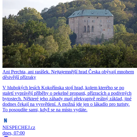
Ani Perchta, ani rarášek. Nejtajemnější hrad Česka obývají mnohem
děsivější přízraky
V hlubokých lesích Kokořínska stojí hrad, kolem kterého se po
staletí vyprávějí příběhy o pekelné propasti, přízracích a podivných
bytostech. Některé jeho záhady mají překvapivě reálný základ, jiné
dodnes čekají na vysvětlení. A možná jde jen o lákadlo pro turisty.
To posoudíte sami, když se na místo vydáte.
NESPECHEJ.cz
dnes, 07:00