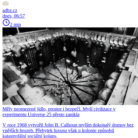
adbz.cz
dnes, 06:57
2 min
Měly neomezené jídlo, prostor i bezpečí. Myší civilizace v
experimentu Universe 25 přesto zanikla
V roce 1968 vytvořil John B. Calhoun myším dokonalý domov bez
vnějších hrozeb. Přebytek luxusu však u kolonie způsobil
katastrofální sociální kolaps.