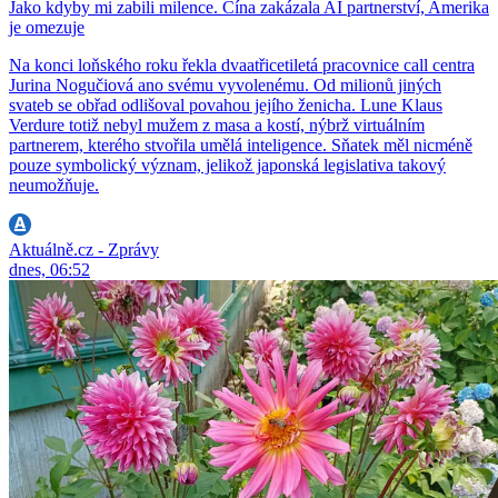
Jako kdyby mi zabili milence. Čína zakázala AI partnerství, Amerika
je omezuje
Na konci loňského roku řekla dvaatřicetiletá pracovnice call centra
Jurina Nogučiová ano svému vyvolenému. Od milionů jiných
svateb se obřad odlišoval povahou jejího ženicha. Lune Klaus
Verdure totiž nebyl mužem z masa a kostí, nýbrž virtuálním
partnerem, kterého stvořila umělá inteligence. Sňatek měl nicméně
pouze symbolický význam, jelikož japonská legislativa takový
neumožňuje.
Aktuálně.cz - Zprávy
dnes, 06:52