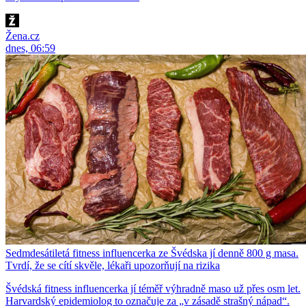
Žena.cz
dnes, 06:59
Sedmdesátiletá fitness influencerka ze Švédska jí denně 800 g masa.
Tvrdí, že se cítí skvěle, lékaři upozorňují na rizika
Švédská fitness influencerka jí téměř výhradně maso už přes osm let.
Harvardský epidemiolog to označuje za „v zásadě strašný nápad“.