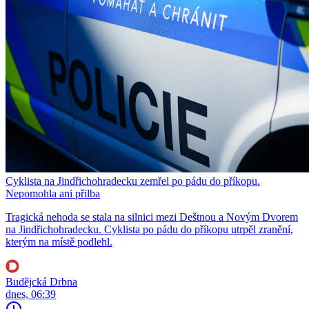
Cyklista na Jindřichohradecku zemřel po pádu do příkopu.
Nepomohla ani přilba
Tragická nehoda se stala na silnici mezi Deštnou a Novým Dvorem
na Jindřichohradecku. Cyklista po pádu do příkopu utrpěl zranění,
kterým na místě podlehl.
Budějcká Drbna
dnes, 06:39