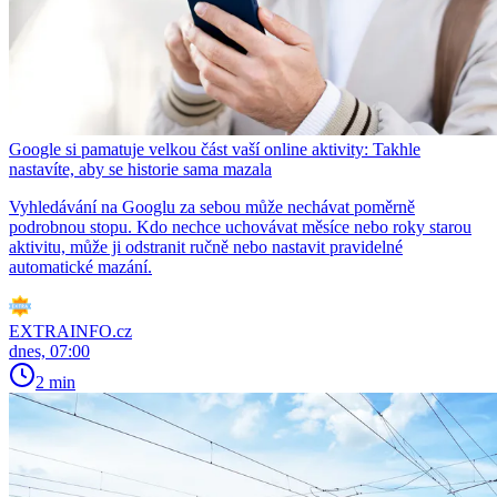
Google si pamatuje velkou část vaší online aktivity: Takhle
nastavíte, aby se historie sama mazala
Vyhledávání na Googlu za sebou může nechávat poměrně
podrobnou stopu. Kdo nechce uchovávat měsíce nebo roky starou
aktivitu, může ji odstranit ručně nebo nastavit pravidelné
automatické mazání.
EXTRAINFO.cz
dnes, 07:00
2 min