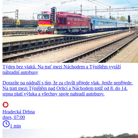
Týden bez vlaků. Na trať mezi Náchodem a Týništěm vyráží
náhradní autobusy
Dorazíte na nádraží s tím, že za chvíli přijede vlak. Jenže nepřijede.
Na trati mezi Týništěm nad Orlicí a Náchodem totiž od 8. do 14.
srpna platí výluka a všechny spoje nahradí autobusy.
Hradecká Drbna
dnes, 07:00
1 min