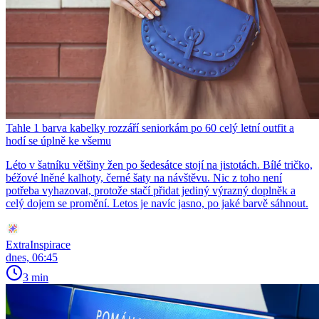
Tahle 1 barva kabelky rozzáří seniorkám po 60 celý letní outfit a
hodí se úplně ke všemu
Léto v šatníku většiny žen po šedesátce stojí na jistotách. Bílé tričko,
béžové lněné kalhoty, černé šaty na návštěvu. Nic z toho není
potřeba vyhazovat, protože stačí přidat jediný výrazný doplněk a
celý dojem se promění. Letos je navíc jasno, po jaké barvě sáhnout.
ExtraInspirace
dnes, 06:45
3 min