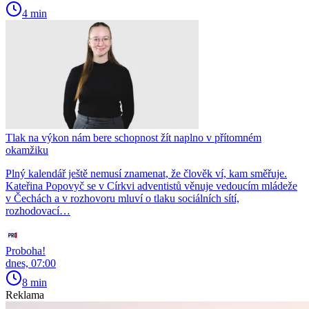
4 min
Tlak na výkon nám bere schopnost žít naplno v přítomném
okamžiku
Plný kalendář ještě nemusí znamenat, že člověk ví, kam směřuje.
Kateřina Popovyč se v Církvi adventistů věnuje vedoucím mládeže
v Čechách a v rozhovoru mluví o tlaku sociálních sítí,
rozhodovací…
Proboha!
dnes, 07:00
8 min
Reklama