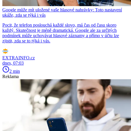
Google může mít uložené vaše hlasové nahrávky: Toto nastavení
ukáže, zda se týká i vás
Pocit, že telefon poslouchá každé slovo, má čas od času skoro
každý. Skutečnost je méně dramatická. Google ale za určitých
podmínek může uchovávat hlasové záznamy a přímo v účtu lze
zjistit, zda se to týká i vás.
EXTRAINFO.cz
dnes, 07:03
2 min
Reklama