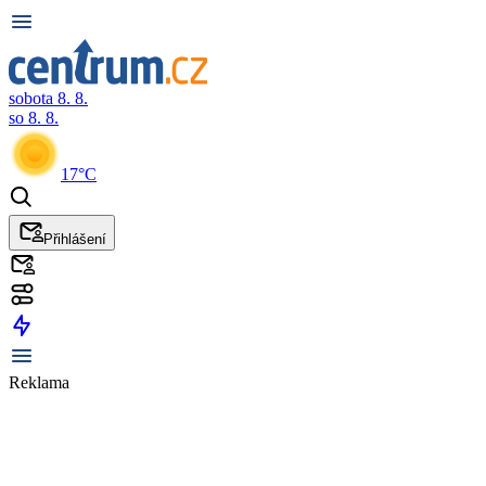
sobota 8. 8.
so 8. 8.
17°C
Přihlášení
Reklama