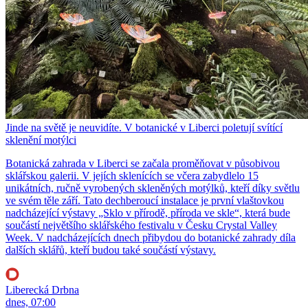
Jinde na světě je neuvidíte. V botanické v Liberci poletují svítící
sklenění motýlci
Botanická zahrada v Liberci se začala proměňovat v působivou
sklářskou galerii. V jejích sklenících se včera zabydlelo 15
unikátních, ručně vyrobených skleněných motýlků, kteří díky světlu
ve svém těle září. Tato dechberoucí instalace je první vlaštovkou
nadcházející výstavy „Sklo v přírodě, příroda ve skle“, která bude
součástí největšího sklářského festivalu v Česku Crystal Valley
Week. V nadcházejících dnech přibydou do botanické zahrady díla
dalších sklářů, kteří budou také součástí výstavy.
Liberecká Drbna
dnes, 07:00