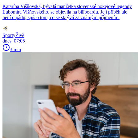
Katarína Višňovská, bývalá manželka slovenské hokejové legendy
Ľubomíra Višňovského, se objevila na billboardu. Její příběh ale
není o pádu, spíš o tom, co se skrývá za známým příjmením.
SportyŽivě
dnes, 07:05
3 min