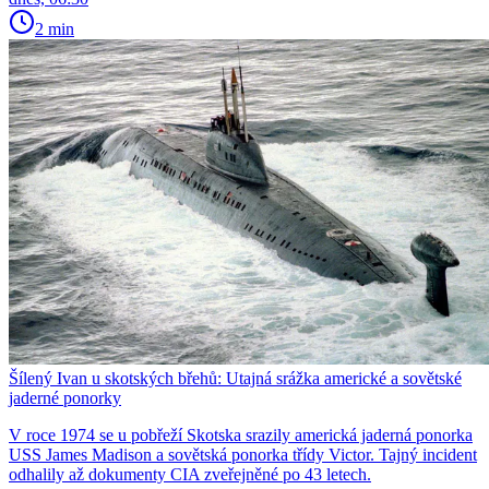
2 min
Šílený Ivan u skotských břehů: Utajná srážka americké a sovětské
jaderné ponorky
V roce 1974 se u pobřeží Skotska srazily americká jaderná ponorka
USS James Madison a sovětská ponorka třídy Victor. Tajný incident
odhalily až dokumenty CIA zveřejněné po 43 letech.