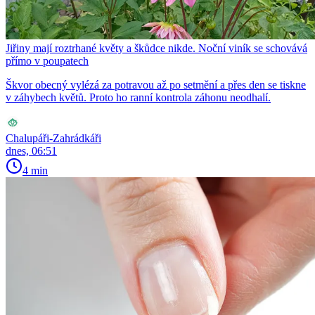
Jiřiny mají roztrhané květy a škůdce nikde. Noční viník se schovává
přímo v poupatech
Škvor obecný vylézá za potravou až po setmění a přes den se tiskne
v záhybech květů. Proto ho ranní kontrola záhonu neodhalí.
Chalupáři-Zahrádkáři
dnes, 06:51
4 min