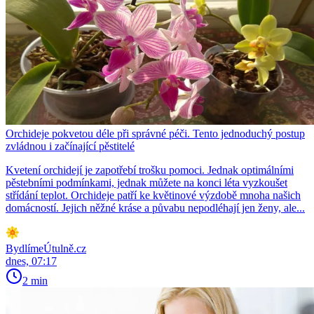
Orchideje pokvetou déle při správné péči. Tento jednoduchý postup
zvládnou i začínající pěstitelé
Kvetení orchidejí je zapotřebí trošku pomoci. Jednak optimálními
pěstebními podmínkami, jednak můžete na konci léta vyzkoušet
střídání teplot. Orchideje patří ke květinové výzdobě mnoha našich
domácností. Jejich něžné kráse a půvabu nepodléhají jen ženy, ale...
BydlímeÚtulně.cz
dnes, 07:17
2 min