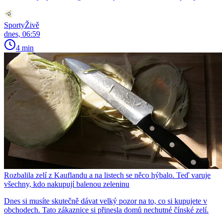
SportyŽivě
dnes, 06:59
4 min
Rozbalila zelí z Kauflandu a na listech se něco hýbalo. Teď varuje
všechny, kdo nakupují balenou zeleninu
Dnes si musíte skutečně dávat velký pozor na to, co si kupujete v
obchodech. Tato zákaznice si přinesla domů nechutné čínské zelí.