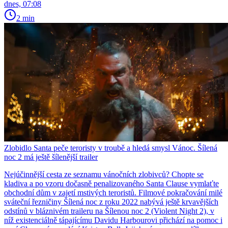
dnes, 07:08
2 min
Zlobidlo Santa peče teroristy v troubě a hledá smysl Vánoc. Šílená
noc 2 má ještě šílenější trailer
Nejúčinnější cesta ze seznamu vánočních zlobivců? Chopte se
kladiva a po vzoru dočasně penalizovaného Santa Clause vymlaťte
obchodní dům v zajetí mstivých teroristů. Filmové pokračování milé
sváteční řezničiny Šílená noc z roku 2022 nabývá ještě krvavějších
odstínů v bláznivém traileru na Šílenou noc 2 (Violent Night 2), v
níž existenciálně tápajícímu Davidu Harbourovi přichází na pomoc i