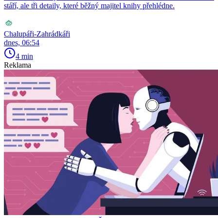
stáří, ale tři detaily, které běžný majitel knihy přehlédne.
Chalupáři-Zahrádkáři
dnes, 06:54
4 min
Reklama