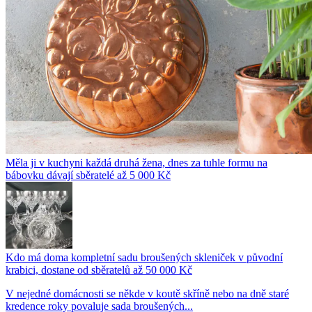
Měla ji v kuchyni každá druhá žena, dnes za tuhle formu na
bábovku dávají sběratelé až 5 000 Kč
Kdo má doma kompletní sadu broušených skleniček v původní
krabici, dostane od sběratelů až 50 000 Kč
V nejedné domácnosti se někde v koutě skříně nebo na dně staré
kredence roky povaluje sada broušených...