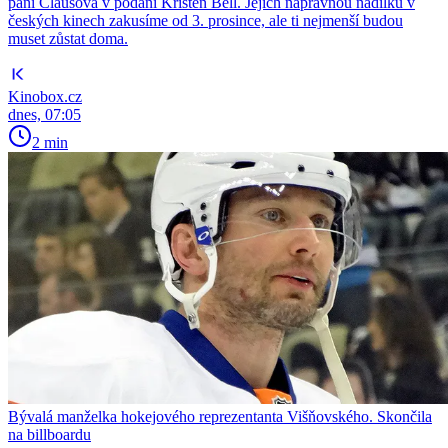
paní Clausová v podání Kristen Bell. Jejich nápravnou nadílku v
českých kinech zakusíme od 3. prosince, ale ti nejmenší budou
muset zůstat doma.
Kinobox.cz
dnes, 07:05
2 min
Bývalá manželka hokejového reprezentanta Višňovského. Skončila
na billboardu