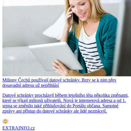
Miliony Čechů používají datové schránky. Brzy se k nim přes
dosavadní adresu už nepřihlásí
Datové schránky procházejí během letošního léta několika změnami,
které se týkají milionů uživatelů. Nová je internetová adresa a od 1.
srpna se změnilo také přihlašování do Portálu občana. Samotné
zprávy ani přístup do datové schránky ale lidé neztrácejí.
EXTRAINFO.cz