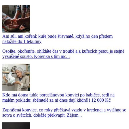
Ani sůl, ani koření: kuře bude šťavnaté, když ho den předem
naložíte do 1 tekutiny
Osolíte, okořeníte, ohlídáte čas v troubě a z kuřecích prsou je stejně
vysušené sousto. Kořenka s tím nic...
Kdo má doma tuhle porcelánovou konvici po babičce, sedí na
malém pokladu: sběratelé za ni dnes dají klidně i 12 000 Kč
Zaprášená konvice, co roky přečkává vzadu v kredenci a vytáhne se
sotva o svátcích, dokáže překvapit. Zájem...