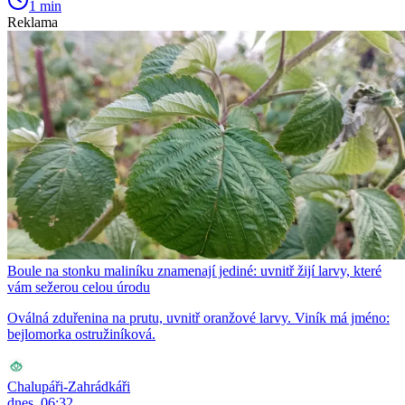
1 min
Reklama
Boule na stonku maliníku znamenají jediné: uvnitř žijí larvy, které
vám sežerou celou úrodu
Oválná zduřenina na prutu, uvnitř oranžové larvy. Viník má jméno:
bejlomorka ostružiníková.
Chalupáři-Zahrádkáři
dnes, 06:32