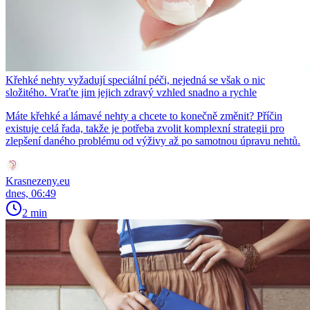
Křehké nehty vyžadují speciální péči, nejedná se však o nic
složitého. Vraťte jim jejich zdravý vzhled snadno a rychle
Máte křehké a lámavé nehty a chcete to konečně změnit? Příčin
existuje celá řada, takže je potřeba zvolit komplexní strategii pro
zlepšení daného problému od výživy až po samotnou úpravu nehtů.
Krasnezeny.eu
dnes, 06:49
2 min