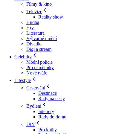
Filmy & kino
Televize
Reality show
Hudba
Hry
Literatura
Výtvarné umění
Divadlo
Digi a stream
Celebrity
Módní policie
Pro pamětníky
Nové tváře
Lifestyle
Cestování
Destinace
Rady na cesty
Bydlení
Interiery
Rady do domu
DIY
Pro kutily