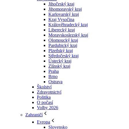
Jihočeský kraj
Jihomoravský kraj
Karlovarský kraj
Kraj Vysočina
Králověhradecký kraj
Liberecký kraj
Moravskoslezský kraj
Olomoucký kraj
Pardubický kraj
Plzeňský kraj
Středočeský kraj
Ústecký kraj
Zlínský kraj
Praha
Brno
Ostrava
Školství
Zdravotnictví
Politika
O počasí
Volby 2026
Zahraničí
Evropa
Slovensko