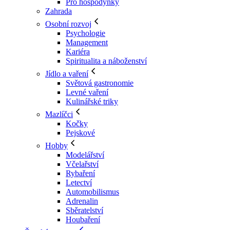
Pro hospodyňky
Zahrada
Osobní rozvoj
Psychologie
Management
Kariéra
Spiritualita a náboženství
Jídlo a vaření
Světová gastronomie
Levné vaření
Kulinářské triky
Mazlíčci
Kočky
Pejskové
Hobby
Modelářství
Včelařství
Rybaření
Letectví
Automobilismus
Adrenalin
Sběratelství
Houbaření