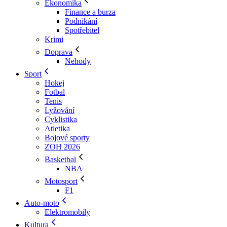
Ekonomika
Finance a burza
Podnikání
Spotřebitel
Krimi
Doprava
Nehody
Sport
Hokej
Fotbal
Tenis
Lyžování
Cyklistika
Atletika
Bojové sporty
ZOH 2026
Basketbal
NBA
Motosport
F1
Auto-moto
Elektromobily
Kultura