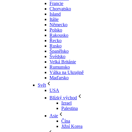
Francie
Chorvatsko
Island
Itálie
Německo
Polsko
Rakousko
Řecko
Rusko
Španělsko
Švédsko
Velká Británie
Rumunsko
Válka na Ukrajině
Maďarsko
Svět
USA
Blízký východ
Izrael
Palestina
Asie
Čína
Jižní Korea