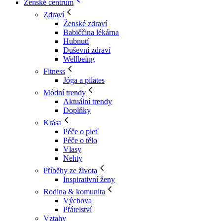
Ženské centrum
Zdraví
Ženské zdraví
Babiččina lékárna
Hubnutí
Duševní zdraví
Wellbeing
Fitness
Jóga a pilates
Módní trendy
Aktuální trendy
Doplňky
Krása
Péče o pleť
Péče o tělo
Vlasy
Nehty
Příběhy ze života
Inspirativní ženy
Rodina & komunita
Výchova
Přátelství
Vztahy