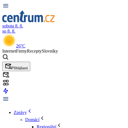
sobota 8. 8.
so 8. 8.
26°C
Internet
Firmy
Recepty
Slovníky
Přihlášení
Zprávy
Domácí
Regionální