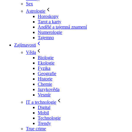
Sex
Astrologie
Horoskopy
Tarot a karty
Andělé a tajemná znamení
Numerologie
Tajemno
Zajímavosti
Věda
Biologie
Ekologie
Fyzika
Geografie
Historie
Chemie
Jazykověda
Vesmír
IT a technologie
Digital
Mobil
Technologie
Trendy
True crime