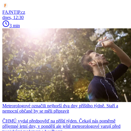
FAJNTIP.cz
dnes, 12:30
3 min
Meteorologové označili nejhorší dva dny příštího týdně. Staří a
nemocní občané by se měli připravit
ČHMÚ vydal předpověď na příští týden. Čekají nás poměrně
příjemné letní dny, v pondělí ale ještě meteorologové varují před