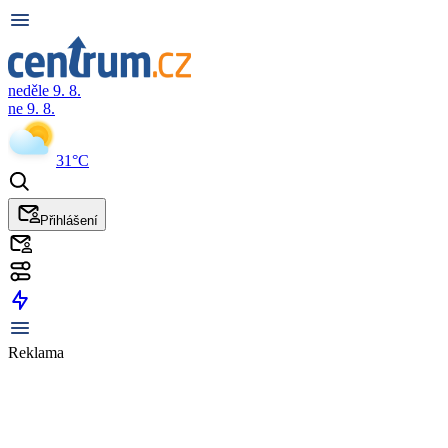
neděle 9. 8.
ne 9. 8.
31°C
Přihlášení
Reklama