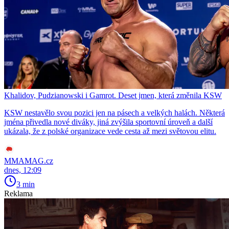
Khalidov, Pudzianowski i Gamrot. Deset jmen, která změnila KSW
KSW nestavělo svou pozici jen na pásech a velkých halách. Některá
jména přivedla nové diváky, jiná zvýšila sportovní úroveň a další
ukázala, že z polské organizace vede cesta až mezi světovou elitu.
MMAMAG.cz
dnes, 12:09
3 min
Reklama