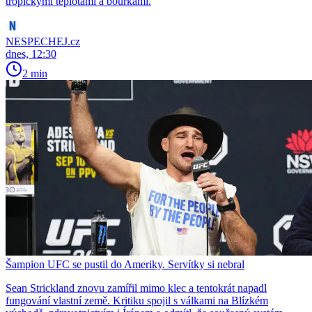
tropickými teplotami a bouřkami.
NESPECHEJ.cz
dnes, 12:30
2 min
Šampion UFC se pustil do Ameriky. Servítky si nebral
Sean Strickland znovu zamířil mimo klec a tentokrát napadl
fungování vlastní země. Kritiku spojil s válkami na Blízkém