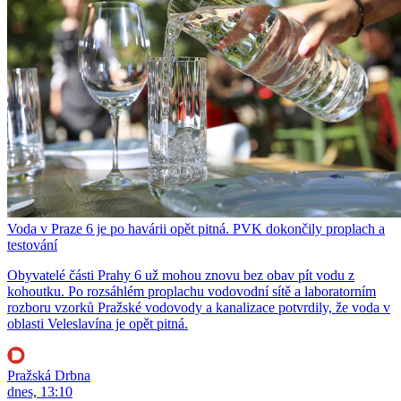
Voda v Praze 6 je po havárii opět pitná. PVK dokončily proplach a
testování
Obyvatelé části Prahy 6 už mohou znovu bez obav pít vodu z
kohoutku. Po rozsáhlém proplachu vodovodní sítě a laboratorním
rozboru vzorků Pražské vodovody a kanalizace potvrdily, že voda v
oblasti Veleslavína je opět pitná.
Pražská Drbna
dnes, 13:10