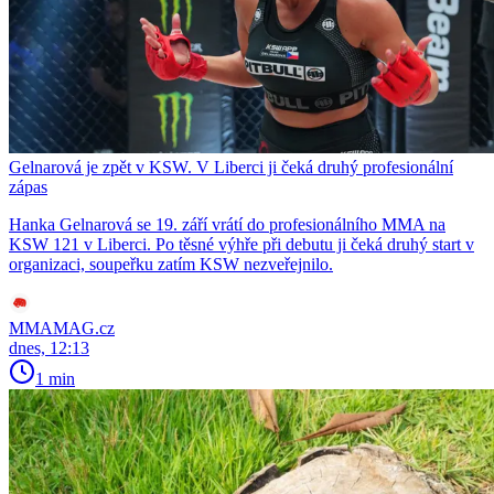
Gelnarová je zpět v KSW. V Liberci ji čeká druhý profesionální
zápas
Hanka Gelnarová se 19. září vrátí do profesionálního MMA na
KSW 121 v Liberci. Po těsné výhře při debutu ji čeká druhý start v
organizaci, soupeřku zatím KSW nezveřejnilo.
MMAMAG.cz
dnes, 12:13
1 min