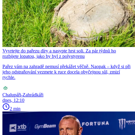
Vyvrtejte do pařezu díry a nasypte hrst soli. Za pár týdnů ho
rozbijete lopatou, jako by byl z polystyrenu
Pařez vám na zahradě nemusí překážet věčně. Naopak – když si při
jeho odstraňování vezmete k ruce docela obyčejnou sůl, zmizí
rychle.
Chalupáři-Zahrádkáři
dnes, 12:10
2 min