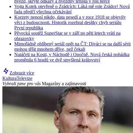
hvězd, skryté odkazy a hvězdný tenista v roli herce
Vojta Kotek otevřeně o Zrádcích: Láká mě role Zrádce! Nová
řada předčí všechna očekávání
Korzety nenosí nikdo, data nesedí a v roce 1918 se objevily
věci z budoucnosti. Historik rozebral desítky chyb seriálu
První republika
Pěvecká soutěž SuperStar se v září po pěti letech vrátí na
obrazovky
Mimořádně oblíbený seriál opět na ČT: Diváci se na další sérii
mohou těšit mnohem dříve, než čekali
Natáčeli na Kosti, v Náchodě i Opočně. Nová česká pohádka
proměnila 6 hradů ve dvě smyšlená království
Zobrazit více
Kultura
Televize
Vybrali jsme pro vás
Magazíny a zajímavosti