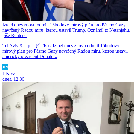
Izrael dnes znovu odmítl 15bodový mírový plán pro Pásmo Gazy
navržený Radou míru, kterou ustavil Trump. Oznámil to Netanjahu,
píše Reuters.
Tel Aviv 9. srpna (ČTK) - Izrael dnes znovu odmítl 15bodový
mírový plán pro Pásmo Gazy navržený Radou míru, kterou ustavil
americký prezident Donald...
HN.cz
dnes, 12:36