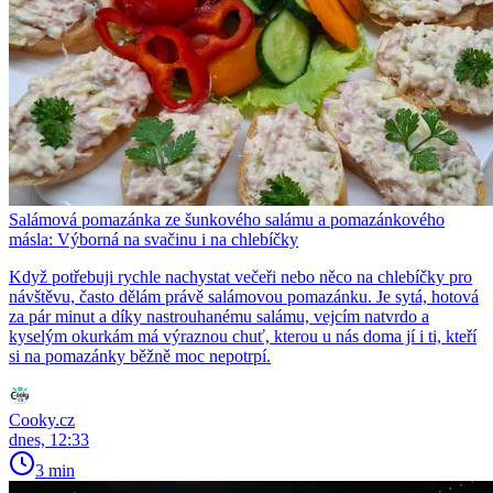
Salámová pomazánka ze šunkového salámu a pomazánkového
másla: Výborná na svačinu i na chlebíčky
Když potřebuji rychle nachystat večeři nebo něco na chlebíčky pro
návštěvu, často dělám právě salámovou pomazánku. Je sytá, hotová
za pár minut a díky nastrouhanému salámu, vejcím natvrdo a
kyselým okurkám má výraznou chuť, kterou u nás doma jí i ti, kteří
si na pomazánky běžně moc nepotrpí.
Cooky.cz
dnes, 12:33
3 min