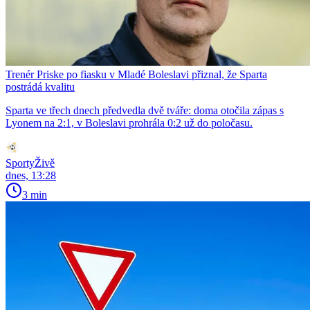
Trenér Priske po fiasku v Mladé Boleslavi přiznal, že Sparta
postrádá kvalitu
Sparta ve třech dnech předvedla dvě tváře: doma otočila zápas s
Lyonem na 2:1, v Boleslavi prohrála 0:2 už do poločasu.
SportyŽivě
dnes, 13:28
3 min