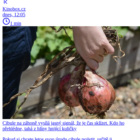
Kinobox.cz
dnes, 12:05
1 min
Cibule na záhoně vysílá jasný signál, že je čas sklízet. Kdo ho
přehlédne, tahá z hlíny hnijící kuličky
Pokud si chcete letos svou úrodu cibule pojistit, určitě ji