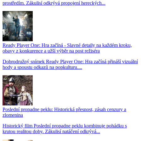
prostředím. Zákulisí odkrývá propojení hereckých...
Ready Player One: Hra začíná - Slavné detaily na každém kroku,
obavy z konkurence a užší výběr na post režiséra
Dobrodružný snímek Ready Player One: Hra začíná přináší vizuální
hody a spoustu odkazů na popkulturu....
Poslední propadne peklu: Historická přesnost, zásah cenzury a
zlomenina
Historický film Poslední propadne peklu kombinuje pohádku s
krutou realitou doby. Zákulisí natáčení odkrývá...