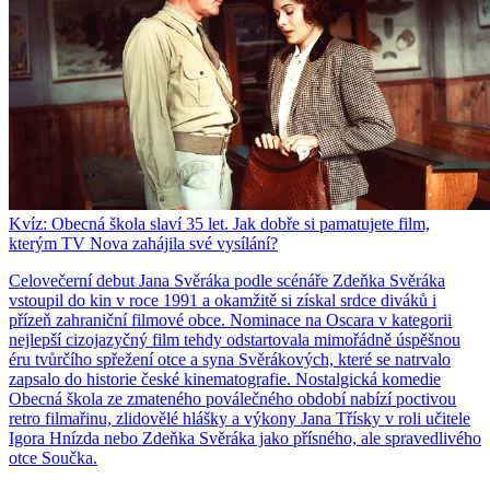
Kvíz: Obecná škola slaví 35 let. Jak dobře si pamatujete film,
kterým TV Nova zahájila své vysílání?
Celovečerní debut Jana Svěráka podle scénáře Zdeňka Svěráka
vstoupil do kin v roce 1991 a okamžitě si získal srdce diváků i
přízeň zahraniční filmové obce. Nominace na Oscara v kategorii
nejlepší cizojazyčný film tehdy odstartovala mimořádně úspěšnou
éru tvůrčího spřežení otce a syna Svěrákových, které se natrvalo
zapsalo do historie české kinematografie. Nostalgická komedie
Obecná škola ze zmateného poválečného období nabízí poctivou
retro filmařinu, zlidovělé hlášky a výkony Jana Třísky v roli učitele
Igora Hnízda nebo Zdeňka Svěráka jako přísného, ale spravedlivého
otce Součka.