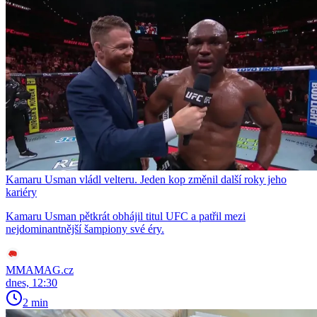
Kamaru Usman vládl velteru. Jeden kop změnil další roky jeho
kariéry
Kamaru Usman pětkrát obhájil titul UFC a patřil mezi
nejdominantnější šampiony své éry.
MMAMAG.cz
dnes, 12:30
2 min