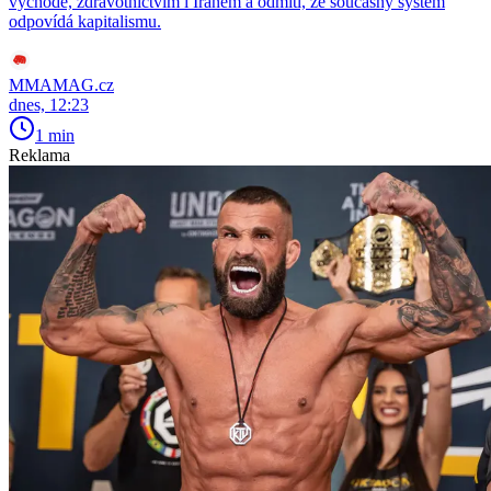
východě, zdravotnictvím i Íránem a odmítl, že současný systém
odpovídá kapitalismu.
MMAMAG.cz
dnes, 12:23
1 min
Reklama