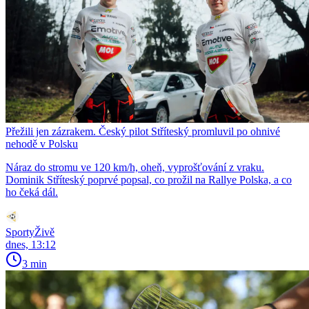
Přežili jen zázrakem. Český pilot Stříteský promluvil po ohnivé
nehodě v Polsku
Náraz do stromu ve 120 km/h, oheň, vyprošťování z vraku.
Dominik Stříteský poprvé popsal, co prožil na Rallye Polska, a co
ho čeká dál.
SportyŽivě
dnes, 13:12
3 min