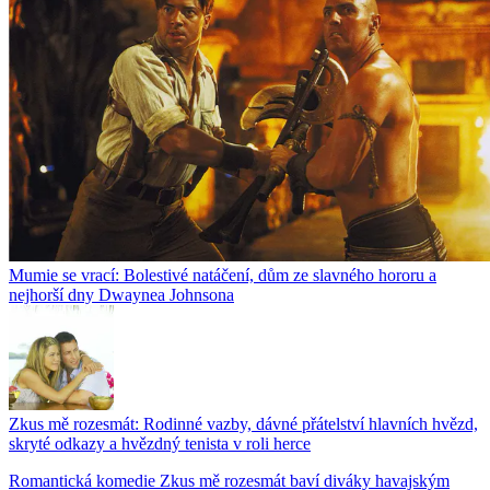
Mumie se vrací: Bolestivé natáčení, dům ze slavného hororu a
nejhorší dny Dwaynea Johnsona
Zkus mě rozesmát: Rodinné vazby, dávné přátelství hlavních hvězd,
skryté odkazy a hvězdný tenista v roli herce
Romantická komedie Zkus mě rozesmát baví diváky havajským