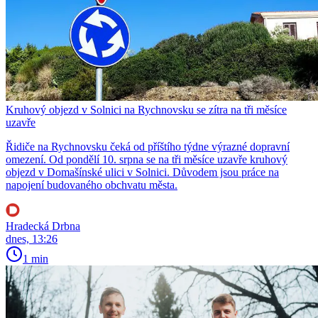
Kruhový objezd v Solnici na Rychnovsku se zítra na tři měsíce
uzavře
Řidiče na Rychnovsku čeká od příštího týdne výrazné dopravní
omezení. Od pondělí 10. srpna se na tři měsíce uzavře kruhový
objezd v Domašínské ulici v Solnici. Důvodem jsou práce na
napojení budovaného obchvatu města.
Hradecká Drbna
dnes, 13:26
1 min