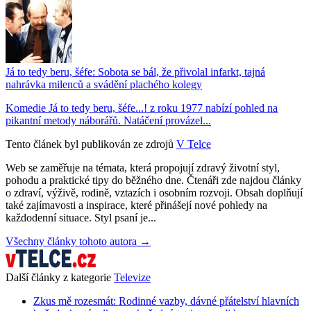
Já to tedy beru, šéfe: Sobota se bál, že přivolal infarkt, tajná
nahrávka milenců a svádění plachého kolegy
Komedie Já to tedy beru, šéfe...! z roku 1977 nabízí pohled na
pikantní metody náborářů. Natáčení provázel...
Tento článek byl publikován ze zdrojů
V Telce
Web se zaměřuje na témata, která propojují zdravý životní styl,
pohodu a praktické tipy do běžného dne. Čtenáři zde najdou články
o zdraví, výživě, rodině, vztazích i osobním rozvoji. Obsah doplňují
také zajímavosti a inspirace, které přinášejí nové pohledy na
každodenní situace. Styl psaní je...
Všechny články tohoto autora →
Další články z kategorie
Televize
Zkus mě rozesmát: Rodinné vazby, dávné přátelství hlavních