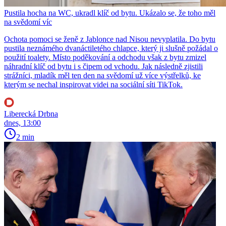
Pustila hocha na WC, ukradl klíč od bytu. Ukázalo se, že toho měl
na svědomí víc
Ochota pomoci se ženě z Jablonce nad Nisou nevyplatila. Do bytu
pustila neznámého dvanáctiletého chlapce, který ji slušně požádal o
použití toalety. Místo poděkování a odchodu však z bytu zmizel
náhradní klíč od bytu i s čipem od vchodu. Jak následně zjistili
strážníci, mladík měl ten den na svědomí už více výstřelků, ke
kterým se nechal inspirovat videi na sociální síti TikTok.
Liberecká Drbna
dnes, 13:00
2 min