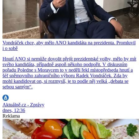
Vondráček chce, aby mělo ANO kandidáta na prezidenta. Promluvil
i o sobě
Hnutí ANO si nemůže dovolit přejít prezidentské volby, mělo by mít
svého kandidáta, případně aspoň někoho podpořit. V diskusním
pořadu Poledne s Moravcem to v neděli řekl místopředseda hnutí a
šéf sněmovního zahraničního výboru Radek Vondráček. Zda by
mohl kandidovat on, si rozmyslí, je to podle něj velká „debata se
sebou samým“.
Aktuálně.cz - Zprávy
dnes, 12:36
Reklama