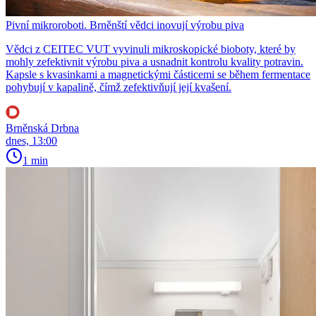
Pivní mikroroboti. Brněnští vědci inovují výrobu piva
Vědci z CEITEC VUT vyvinuli mikroskopické bioboty, které by
mohly zefektivnit výrobu piva a usnadnit kontrolu kvality potravin.
Kapsle s kvasinkami a magnetickými částicemi se během fermentace
pohybují v kapalině, čímž zefektivňují její kvašení.
Brněnská Drbna
dnes, 13:00
1 min