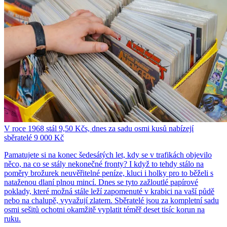
V roce 1968 stál 9,50 Kčs, dnes za sadu osmi kusů nabízejí
sběratelé 9 000 Kč
Pamatujete si na konec šedesátých let, kdy se v trafikách objevilo
něco, na co se stály nekonečné fronty? I když to tehdy stálo na
poměry brožurek neuvěřitelné peníze, kluci i holky pro to běželi s
nataženou dlaní plnou mincí. Dnes se tyto zažloutlé papírové
poklady, které možná stále leží zapomenuté v krabici na vaší půdě
nebo na chalupě, vyvažují zlatem. Sběratelé jsou za kompletní sadu
osmi sešitů ochotni okamžitě vyplatit téměř deset tisíc korun na
ruku.