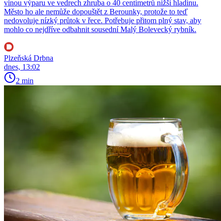
vinou výparu ve vedrech zhruba o 40 centimetrů nižší hladinu.
Město ho ale nemůže dopouštět z Berounky, protože to teď
nedovoluje nízký průtok v řece. Potřebuje přitom plný stav, aby
mohlo co nejdříve odbahnit sousední Malý Bolevecký rybník.
Plzeňská Drbna
dnes, 13:02
2 min