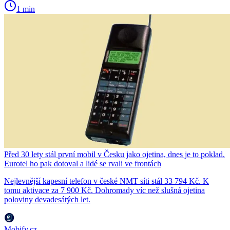
1 min
Před 30 lety stál první mobil v Česku jako ojetina, dnes je to poklad.
Eurotel ho pak dotoval a lidé se rvali ve frontách
Nejlevnější kapesní telefon v české NMT síti stál 33 794 Kč. K
tomu aktivace za 7 900 Kč. Dohromady víc než slušná ojetina
poloviny devadesátých let.
Mobify.cz