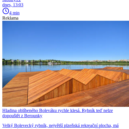
dnes, 13:03
4 min
Reklama
Hladina oblíbeného Boleváku rychle klesá. Rybník teď nelze
dopouštět z Berounky
Velký Bolevecký rybník, největší plzeňská rekreační plocha, má