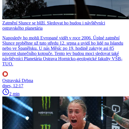
Zatmění Slunce se blíží. Sledovat ho budou i návštěvníci
ostravského planetária
Naposledy ho mohli Evropané vidět v roce 2006. Úplné zatmění
Slunce proběhne už tuto středu 12. srpna a uvidí ho lidé na Islandu
nebo ve Španělsku. U nás Měsíc po 19. hodině zakryje asi 85
procent slunečního kotouče. Tento jev budou moci sledovat také
návštěvníci Planetária Ostrava Hornicko-geologické fakulty VŠB-
TUO.
Ostravská Drbna
dnes, 12:17
2 min