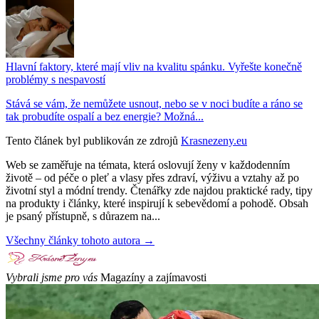
Hlavní faktory, které mají vliv na kvalitu spánku. Vyřešte konečně
problémy s nespavostí
Stává se vám, že nemůžete usnout, nebo se v noci budíte a ráno se
tak probudíte ospalí a bez energie? Možná...
Tento článek byl publikován ze zdrojů
Krasnezeny.eu
Web se zaměřuje na témata, která oslovují ženy v každodenním
životě – od péče o pleť a vlasy přes zdraví, výživu a vztahy až po
životní styl a módní trendy. Čtenářky zde najdou praktické rady, tipy
na produkty i články, které inspirují k sebevědomí a pohodě. Obsah
je psaný přístupně, s důrazem na...
Všechny články tohoto autora →
Vybrali jsme pro vás
Magazíny a zajímavosti