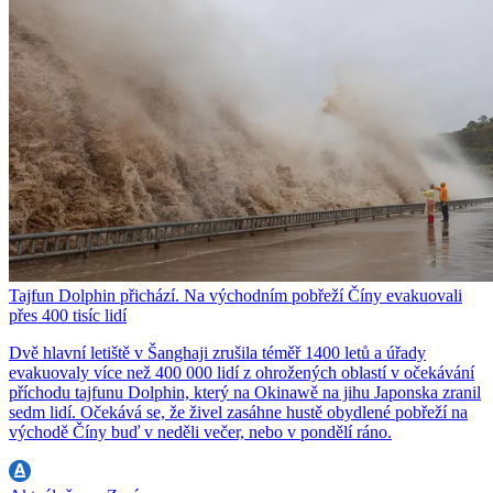
Tajfun Dolphin přichází. Na východním pobřeží Číny evakuovali
přes 400 tisíc lidí
Dvě hlavní letiště v Šanghaji zrušila téměř 1400 letů a úřady
evakuovaly více než 400 000 lidí z ohrožených oblastí v očekávání
příchodu tajfunu Dolphin, který na Okinawě na jihu Japonska zranil
sedm lidí. Očekává se, že živel zasáhne hustě obydlené pobřeží na
východě Číny buď v neděli večer, nebo v pondělí ráno.