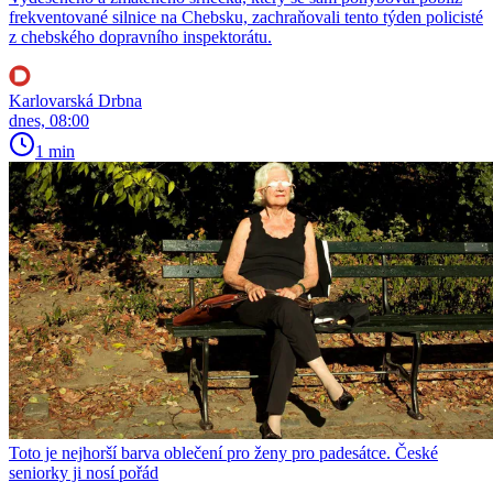
frekventované silnice na Chebsku, zachraňovali tento týden policisté
z chebského dopravního inspektorátu.
Karlovarská Drbna
dnes, 08:00
1 min
Toto je nejhorší barva oblečení pro ženy pro padesátce. České
seniorky ji nosí pořád