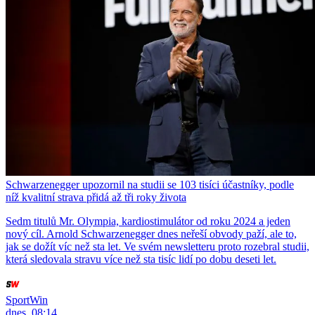
Schwarzenegger upozornil na studii se 103 tisíci účastníky, podle
níž kvalitní strava přidá až tři roky života
Sedm titulů Mr. Olympia, kardiostimulátor od roku 2024 a jeden
nový cíl. Arnold Schwarzenegger dnes neřeší obvody paží, ale to,
jak se dožít víc než sta let. Ve svém newsletteru proto rozebral studii,
která sledovala stravu více než sta tisíc lidí po dobu deseti let.
SportWin
dnes, 08:14