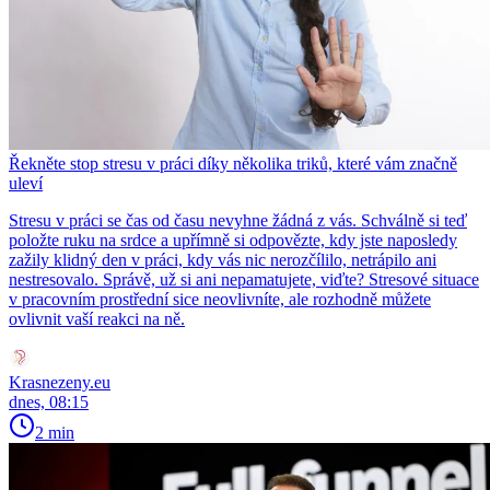
Řekněte stop stresu v práci díky několika triků, které vám značně
uleví
Stresu v práci se čas od času nevyhne žádná z vás. Schválně si teď
položte ruku na srdce a upřímně si odpovězte, kdy jste naposledy
zažily klidný den v práci, kdy vás nic nerozčílilo, netrápilo ani
nestresovalo. Správě, už si ani nepamatujete, viďte? Stresové situace
v pracovním prostřední sice neovlivníte, ale rozhodně můžete
ovlivnit vaší reakci na ně.
Krasnezeny.eu
dnes, 08:15
2 min