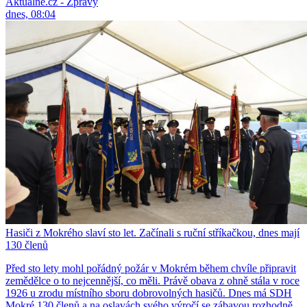
Aktuálně.cz - Zprávy
dnes, 08:04
Hasiči z Mokrého slaví sto let. Začínali s ruční stříkačkou, dnes mají
130 členů
Před sto lety mohl pořádný požár v Mokrém během chvíle připravit
zemědělce o to nejcennější, co měli. Právě obava z ohně stála v roce
1926 u zrodu místního sboru dobrovolných hasičů. Dnes má SDH
Mokré 130 členů a na oslavách svého výročí se zábavou rozhodně