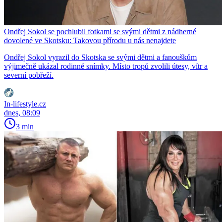
Ondřej Sokol se pochlubil fotkami se svými dětmi z nádherné
dovolené ve Skotsku: Takovou přírodu u nás nenajdete
Ondřej Sokol vyrazil do Skotska se svými dětmi a fanouškům
výjimečně ukázal rodinné snímky. Místo tropů zvolili útesy, vítr a
severní pobřeží.
In-lifestyle.cz
dnes, 08:09
3 min