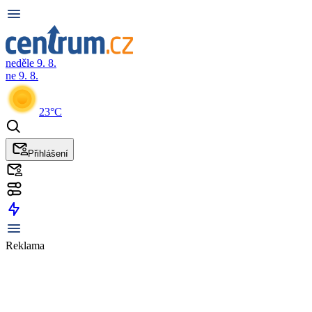
neděle 9. 8.
ne 9. 8.
23°C
Přihlášení
Reklama