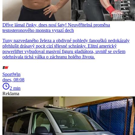
Dříve lámal činky, dnes nosí šaty! Neuvěřitelná proměna
testosteronového monstra vyrazí dech
Tuny nazvedaného železa a obdivné pohledy fanoušků nedokázaly
přehlušit drásavý pocit cizí tělesné schránky. Elitní americký
powerlifter vybudoval masivní figuru gladiátora, uvnitř se ovšem
odehrávala tichá válka o záchranu holého života.
SportWin
dnes, 08:08
2 min
Reklama