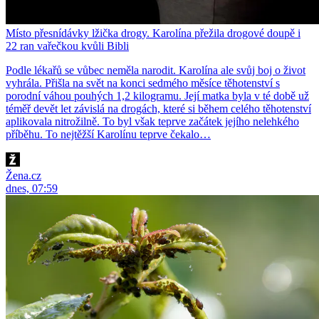
Místo přesnídávky lžička drogy. Karolína přežila drogové doupě i
22 ran vařečkou kvůli Bibli
Podle lékařů se vůbec neměla narodit. Karolína ale svůj boj o život
vyhrála. Přišla na svět na konci sedmého měsíce těhotenství s
porodní váhou pouhých 1,2 kilogramu. Její matka byla v té době už
téměř devět let závislá na drogách, které si během celého těhotenství
aplikovala nitrožilně. To byl však teprve začátek jejího nelehkého
příběhu. To nejtěžší Karolínu teprve čekalo…
Žena.cz
dnes, 07:59