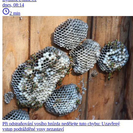
dnes, 08:14
2 min
Při odstraňování vosího hnízda nedělejte tuto chybu: Uzavřený
vstup podrážděné vosy nezastaví