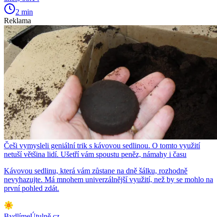
2 min
Reklama
Češi vymysleli geniální trik s kávovou sedlinou. O tomto využití
netuší většina lidí. Ušetří vám spoustu peněz, námahy i času
Kávovou sedlinu, která vám zůstane na dně šálku, rozhodně
nevyhazujte. Má mnohem univerzálnější využití, než by se mohlo na
první pohled zdát.
BydlímeÚtulně.cz