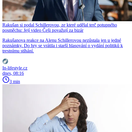
Rakušan si podal Schillerovou, ze které udělal terč potupného
posměchu: Její video Češi považují za bizár
Rakušanova reakce na Alenu Schillerovou nezůstala jen u jedné
poznámky. Do hry se vrátila i starší hlasování o vydání politiků k
trestnímu stíhání.
In-lifestyle.cz
dnes, 08:16
3 min