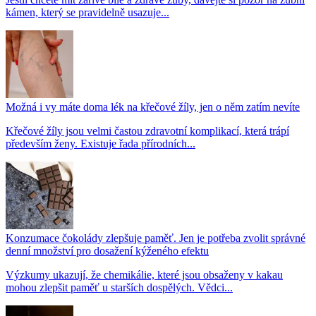
kámen, který se pravidelně usazuje...
Možná i vy máte doma lék na křečové žíly, jen o něm zatím nevíte
Křečové žíly jsou velmi častou zdravotní komplikací, která trápí
především ženy. Existuje řada přírodních...
Konzumace čokolády zlepšuje paměť. Jen je potřeba zvolit správné
denní množství pro dosažení kýženého efektu
Výzkumy ukazují, že chemikálie, které jsou obsaženy v kakau
mohou zlepšit paměť u starších dospělých. Vědci...