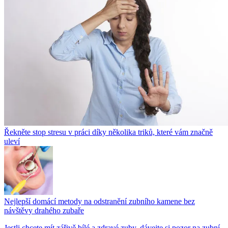
Řekněte stop stresu v práci díky několika triků, které vám značně
uleví
Nejlepší domácí metody na odstranění zubního kamene bez
návštěvy drahého zubaře
Jestli chcete mít zářivě bílé a zdravé zuby, dávejte si pozor na zubní