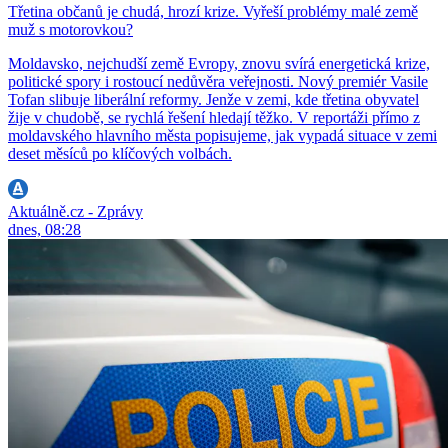
Třetina občanů je chudá, hrozí krize. Vyřeší problémy malé země
muž s motorovkou?
Moldavsko, nejchudší země Evropy, znovu svírá energetická krize,
politické spory i rostoucí nedůvěra veřejnosti. Nový premiér Vasile
Tofan slibuje liberální reformy. Jenže v zemi, kde třetina obyvatel
žije v chudobě, se rychlá řešení hledají těžko. V reportáži přímo z
moldavského hlavního města popisujeme, jak vypadá situace v zemi
deset měsíců po klíčových volbách.
Aktuálně.cz - Zprávy
dnes, 08:28