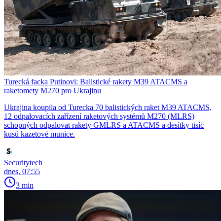
Turecká facka Putinovi: Balistické rakety M39 ATACMS a
raketomety M270 pro Ukrajinu
Ukrajina koupila od Turecka 70 balistických raket M39 ATACMS,
12 odpalovacích zařízení raketových systémů M270 (MLRS)
schopných odpalovat rakety GMLRS a ATACMS a desítky tisíc
kusů kazetové munice.
Securitytech
dnes, 07:55
3 min