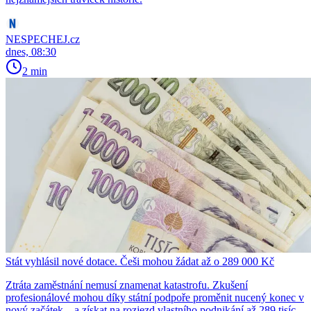
NESPECHEJ.cz
dnes, 08:30
2 min
Stát vyhlásil nové dotace. Češi mohou žádat až o 289 000 Kč
Ztráta zaměstnání nemusí znamenat katastrofu. Zkušení
profesionálové mohou díky státní podpoře proměnit nucený konec v
nový začátek – a získat na rozjezd vlastního podnikání až 289 tisíc