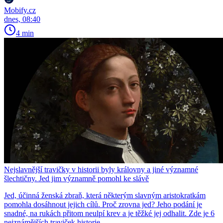
Mobify.cz
dnes, 08:40
4 min
Nejslavnější travičky v historii byly královny a jiné významné
šlechtičny. Jed jim významně pomohl ke slávě
Jed, účinná ženská zbraň, která některým slavným aristokratkám
pomohla dosáhnout jejich cílů. Proč zrovna jed? Jeho podání je
snadné, na rukách přitom neulpí krev a je těžké jej odhalit. Zde je 6
nejznámějších traviček historie.