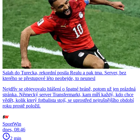
Salah do Turecka, rekordní posila Realu a pak tma. Server, bez
kterého se přestupové léto neobejde, to neunesl
Nejdřív se objevovalo hlášení o špatné bráně, potom už jen prázdná
stránka. Německý server Transfermarkt, kam míří každý, kdo chce
vědět, kolik který fotbalista stojí, se uprostřed nejrušnějšího období
roku prostě položil.
SportWin
dnes, 08:46
2 min