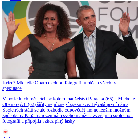
Krize? Michelle Obama jednou fotografií umlčela všechny
spekulace
V posledních měsících se kolem manželství Baracka (65) a Michelle
Obamových (62) šířily nejrůznější spekulace. Bývalá první dáma
Spojených států se ale rozhodla odpovědět tím nejlepším možným
způsobem. K 65. narozeninám svého manžela zveřejnila společnou
fotografii a připojila vzkaz plný lásky.