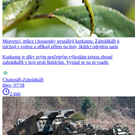
Mravenci, mšice i housenky nesnášejí kurkumu. Zahrádkáři ji
míchají s vodou a stříkají přímo na listy, škůdci odejdou sami
Kurkuma je díky svým nesčetným výhodám tajnou zbraní
zahrádkářů v boji proti škůdcům. Vyplatí se na ni vsadit.
Chalupáři-Zahrádkáři
dnes, 07:58
2 min