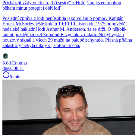
Přicházejí vždy ve třech „Tři sestry“ z Hořejšího jezera mohou
během minut potopit i obří loď
Poslední zpráva z lodi nepůsobila jako volání o pomoc. Kapitán
Ernest McSorley ještě kolem 19:10 10. listopadu 1975 odpověděl
nedaleké nákladní lodi Arthur M. Anderson, že se drží. O několik
minut později zmizel Edmund Fitzgerald z radaru. Nebyl vyslán
nouzový signál a všech 29 mužů na palubě zahynulo. Přesná příčina
katastrofy nebyla nikdy s jistotou určena.
Kód Enigma
dnes, 08:11
6 min