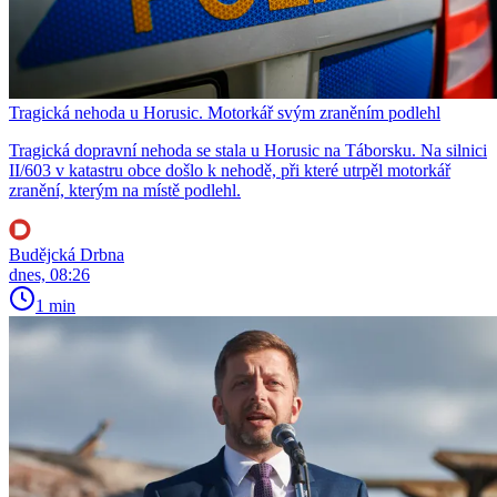
Tragická nehoda u Horusic. Motorkář svým zraněním podlehl
Tragická dopravní nehoda se stala u Horusic na Táborsku. Na silnici
II/603 v katastru obce došlo k nehodě, při které utrpěl motorkář
zranění, kterým na místě podlehl.
Budějcká Drbna
dnes, 08:26
1 min