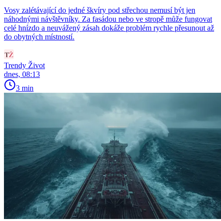
Vosy zalétávající do jedné škvíry pod střechou nemusí být jen
náhodnými návštěvníky. Za fasádou nebo ve stropě může fungovat
celé hnízdo a neuvážený zásah dokáže problém rychle přesunout až
do obytných místností.
Trendy Život
dnes, 08:13
3 min