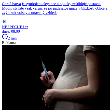
Černá barva je symbolem elegance a opticky zeštíhluje postavu.
Módní stylisté však varují, že po padesátce může v blízkosti obličeje
zvýraznit vrásky a unavený vzhled.
NESPECHEJ.cz
dnes, 08:00
2 min
Reklama