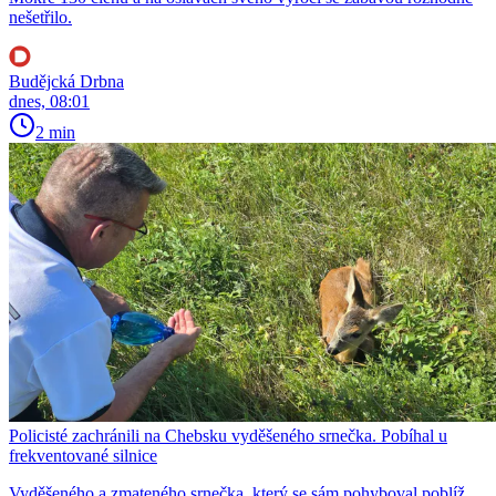
nešetřilo.
Budějcká Drbna
dnes, 08:01
2 min
Policisté zachránili na Chebsku vyděšeného srnečka. Pobíhal u
frekventované silnice
Vyděšeného a zmateného srnečka, který se sám pohyboval poblíž