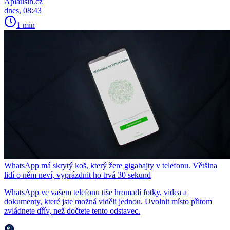
Aplausin.cz
dnes, 08:43
1 min
WhatsApp má skrytý koš, který žere gigabajty v telefonu. Většina
lidí o něm neví, vyprázdnit ho trvá 30 sekund
WhatsApp ve vašem telefonu tiše hromadí fotky, videa a
dokumenty, které jste možná viděli jednou. Uvolnit místo přitom
zvládnete dřív, než dočtete tento odstavec.