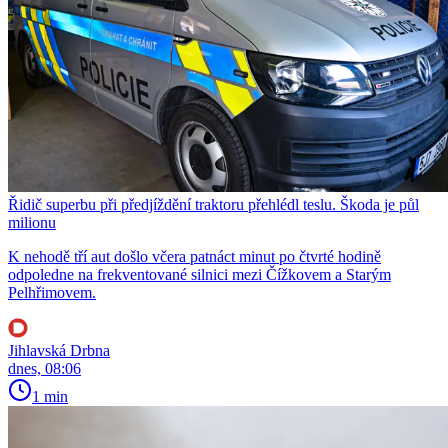
Řidič superbu při předjíždění traktoru přehlédl teslu. Škoda je půl
milionu
K nehodě tří aut došlo včera patnáct minut po čtvrté hodině
odpoledne na frekventované silnici mezi Čížkovem a Starým
Pelhřimovem.
Jihlavská Drbna
dnes, 08:06
1 min