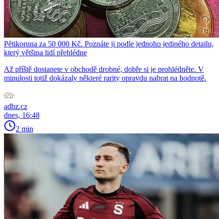
Pětikoruna za 50 000 Kč. Poznáte ji podle jednoho jediného detailu,
který většina lidí přehlédne
Až příště dostanete v obchodě drobné, dobře si je prohlédněte. V
minulosti totiž dokázaly některé rarity opravdu nabrat na hodnotě.
adbz.cz
dnes, 16:48
2 min