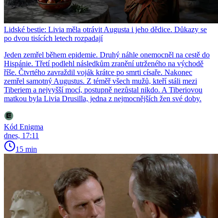
Lidské bestie: Livia měla otrávit Augusta i jeho dědice. Důkazy se
po dvou tisících letech rozpadají
Jeden zemřel během epidemie. Druhý náhle onemocněl na cestě do
Hispánie. Třetí podlehl následkům zranění utrženého na východě
říše. Čtvrtého zavraždil voják krátce po smrti císaře. Nakonec
zemřel samotný Augustus. Z téměř všech mužů, kteří stáli mezi
Tiberiem a nejvyšší mocí, postupně nezůstal nikdo. A Tiberiovou
matkou byla Livia Drusilla, jedna z nejmocnějších žen své doby.
Kód Enigma
dnes, 17:11
15 min