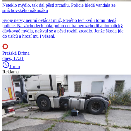
Neteklo mýdlo, tak dal pěstí zrcadlu. Policie hledá vandala ze
smíchovského nákupáku
Svoje nervy neumí ovládat muž, kterého teď kvůli tomu hledá
policie. Na záchodech nákupního centra nerozchodil automatický
dávkovač mýdla, naštval se a pěstí rozbil zrcadlo. Jenže škoda jde
do tisíců a hrozí mu i vězení.
Pražská Drbna
dnes, 17:31
1 min
Reklama