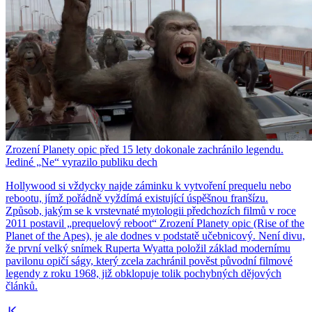
Zrození Planety opic před 15 lety dokonale zachránilo legendu.
Jediné „Ne“ vyrazilo publiku dech
Hollywood si vždycky najde záminku k vytvoření prequelu nebo
rebootu, jímž pořádně vyždímá existující úspěšnou franšízu.
Způsob, jakým se k vrstevnaté mytologii předchozích filmů v roce
2011 postavil „prequelový reboot“ Zrození Planety opic (Rise of the
Planet of the Apes), je ale dodnes v podstatě učebnicový. Není divu,
že první velký snímek Ruperta Wyatta položil základ modernímu
pavilonu opičí ságy, který zcela zachránil pověst původní filmové
legendy z roku 1968, již obklopuje tolik pochybných dějových
článků.