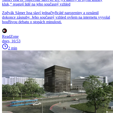
kluk,“ reagují lidé na jeho současný vzhled
Zpěvák Sámer Issa slaví jednačtyřicáté narozeniny a oznámil
dokonce zásnuby. Jeho současný vzhled ovšem na internetu vyvolal
bouřlivou debatu o stopách minulosti.
ReadZone
dnes, 16:53
2 min