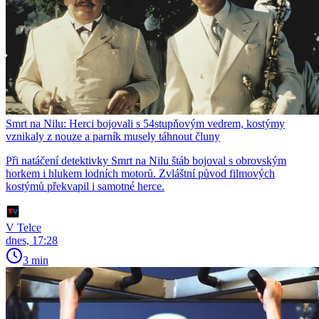
Smrt na Nilu: Herci bojovali s 54stupňovým vedrem, kostýmy
vznikaly z nouze a parník musely táhnout čluny
Při natáčení detektivky Smrt na Nilu štáb bojoval s obrovským
horkem i hlukem lodních motorů. Zvláštní původ filmových
kostýmů překvapil i samotné herce.
V Telce
dnes, 17:28
3 min