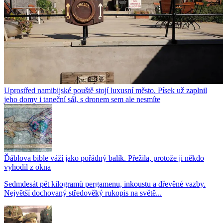
Uprostřed namibijské pouště stojí luxusní město. Písek už zaplnil
jeho domy i taneční sál, s dronem sem ale nesmíte
Ďáblova bible váží jako pořádný balík. Přežila, protože ji někdo
vyhodil z okna
Sedmdesát pět kilogramů pergamenu, inkoustu a dřevěné vazby.
Největší dochovaný středověký rukopis na světě...