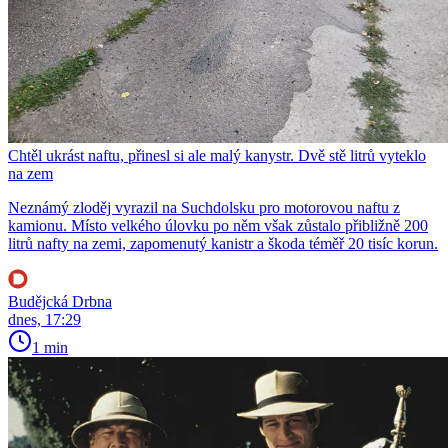
Chtěl ukrást naftu, přinesl si ale malý kanystr. Dvě stě litrů vyteklo
na zem
Neznámý zloděj vyrazil na Suchdolsku pro motorovou naftu z
kamionu. Místo velkého úlovku po něm však zůstalo přibližně 200
litrů nafty na zemi, zapomenutý kanistr a škoda téměř 20 tisíc korun.
Budějcká Drbna
dnes, 17:29
1 min