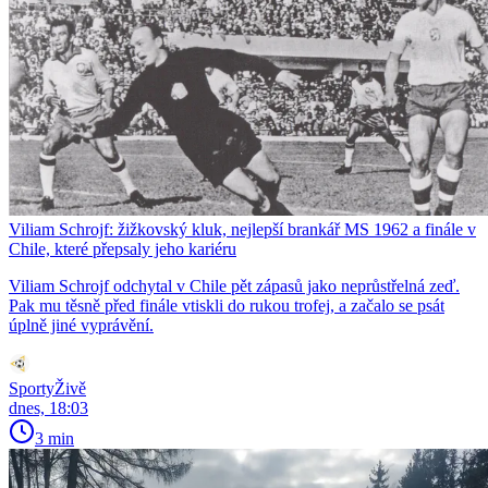
Viliam Schrojf: žižkovský kluk, nejlepší brankář MS 1962 a finále v
Chile, které přepsaly jeho kariéru
Viliam Schrojf odchytal v Chile pět zápasů jako neprůstřelná zeď.
Pak mu těsně před finále vtiskli do rukou trofej, a začalo se psát
úplně jiné vyprávění.
SportyŽivě
dnes, 18:03
3 min