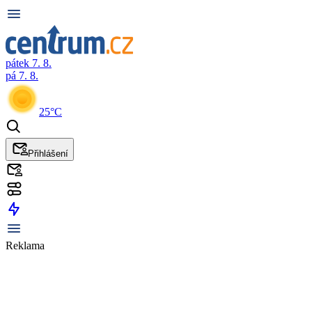
pátek 7. 8.
pá 7. 8.
25°C
Přihlášení
Reklama