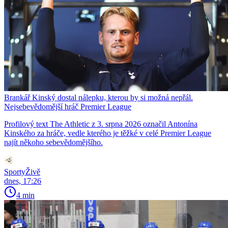
Brankář Kinský dostal nálepku, kterou by si možná nepřál.
Nejsebevědomější hráč Premier League
Profilový text The Athletic z 3. srpna 2026 označil Antonína
Kinského za hráče, vedle kterého je těžké v celé Premier League
najít někoho sebevědomějšího.
SportyŽivě
dnes, 17:26
4 min