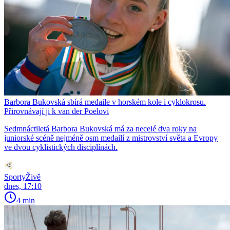
Barbora Bukovská sbírá medaile v horském kole i cyklokrosu.
Přirovnávají ji k van der Poelovi
Sedmnáctiletá Barbora Bukovská má za necelé dva roky na
juniorské scéně nejméně osm medailí z mistrovství světa a Evropy
ve dvou cyklistických disciplínách.
SportyŽivě
dnes, 17:10
4 min