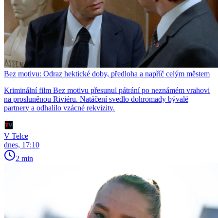
Bez motivu: Odraz hektické doby, předloha a napříč celým městem
Kriminální film Bez motivu přesunul pátrání po neznámém vrahovi
na prosluněnou Riviéru. Natáčení svedlo dohromady bývalé
partnery a odhalilo vzácné rekvizity.
V Telce
dnes, 17:10
2 min