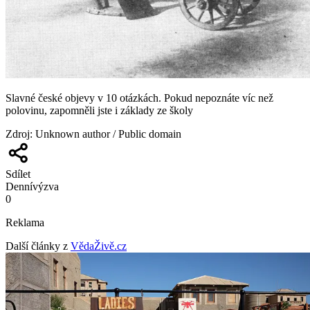
Slavné české objevy v 10 otázkách. Pokud nepoznáte víc než
polovinu, zapomněli jste i základy ze školy
Zdroj
:
Unknown author / Public domain
Sdílet
Denní
výzva
0
Reklama
Další články z
VědaŽivě.cz