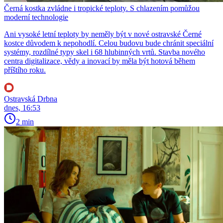
Černá kostka zvládne i tropické teploty. S chlazením pomůžou
moderní technologie
Ani vysoké letní teploty by neměly být v nové ostravské Černé
kostce důvodem k nepohodlí. Celou budovu bude chránit speciální
systémy, rozdílné typy skel i 68 hlubinných vrtů. Stavba nového
centra digitalizace, vědy a inovací by měla být hotová během
příštího roku.
Ostravská Drbna
dnes, 16:53
2 min