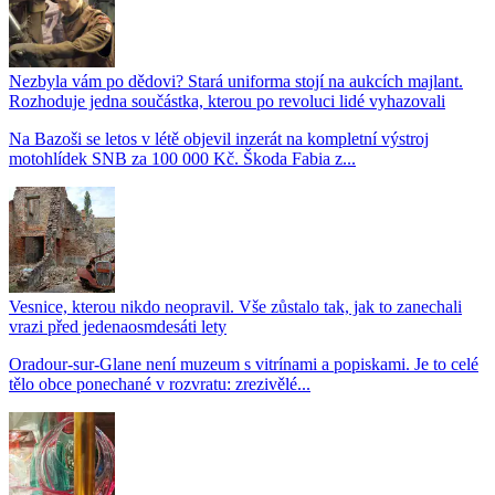
Nezbyla vám po dědovi? Stará uniforma stojí na aukcích majlant.
Rozhoduje jedna součástka, kterou po revoluci lidé vyhazovali
Na Bazoši se letos v létě objevil inzerát na kompletní výstroj
motohlídek SNB za 100 000 Kč. Škoda Fabia z...
Vesnice, kterou nikdo neopravil. Vše zůstalo tak, jak to zanechali
vrazi před jedenaosmdesáti lety
Oradour-sur-Glane není muzeum s vitrínami a popiskami. Je to celé
tělo obce ponechané v rozvratu: zrezivělé...