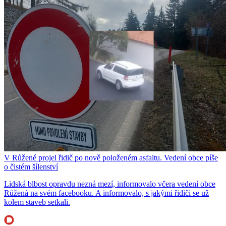
V Růžené projel řidič po nově položeném asfaltu. Vedení obce píše
o čistém šílenství
Lidská blbost opravdu nezná mezí, informovalo včera vedení obce
Růžená na svém facebooku. A informovalo, s jakými řidiči se už
kolem staveb setkali.