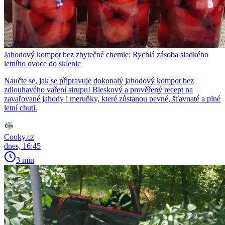
Jahodový kompot bez zbytečné chemie: Rychlá zásoba sladkého
letního ovoce do sklenic
Naučte se, jak se připravuje dokonalý jahodový kompot bez
zdlouhavého vaření sirupu! Bleskový a prověřený recept na
zavařované jahody i meruňky, které zůstanou pevné, šťavnaté a plné
letní chuti.
Cooky.cz
dnes, 16:45
3 min