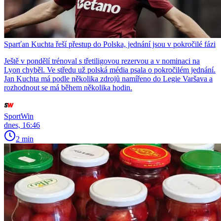
Sparťan Kuchta řeší přestup do Polska, jednání jsou v pokročilé fázi
Ještě v pondělí trénoval s třetiligovou rezervou a v nominaci na
Lyon chyběl. Ve středu už polská média psala o pokročilém jednání.
Jan Kuchta má podle několika zdrojů namířeno do Legie Varšava a
rozhodnout se má během několika hodin.
SportWin
dnes, 16:46
2 min