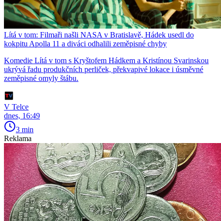
Lítá v tom: Filmaři našli NASA v Bratislavě, Hádek usedl do
kokpitu Apolla 11 a diváci odhalili zeměpisné chyby
Komedie Lítá v tom s Kryštofem Hádkem a Kristínou Svarinskou
ukrývá řadu produkčních perliček, překvapivé lokace i úsměvné
zeměpisné omyly štábu.
V Telce
dnes, 16:49
3 min
Reklama