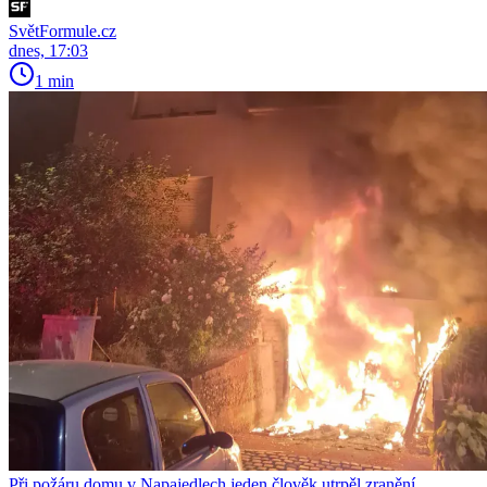
SvětFormule.cz
dnes, 17:03
1 min
Při požáru domu v Napajedlech jeden člověk utrpěl zranění