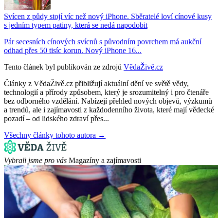
Svícen z půdy stojí víc než nový iPhone. Sběratelé loví cínové kusy
s jedním typem patiny, která se nedá napodobit
Pár secesních cínových svícnů s původním povrchem má aukční
odhad přes 50 tisíc korun. Nový iPhone 16...
Tento článek byl publikován ze zdrojů
VědaŽivě.cz
Články z VědaŽivě.cz přibližují aktuální dění ve světě vědy,
technologií a přírody způsobem, který je srozumitelný i pro čtenáře
bez odborného vzdělání. Nabízejí přehled nových objevů, výzkumů
a trendů, ale i zajímavosti z každodenního života, které mají vědecké
pozadí – od lidského zdraví přes...
Všechny články tohoto autora →
Vybrali jsme pro vás
Magazíny a zajímavosti