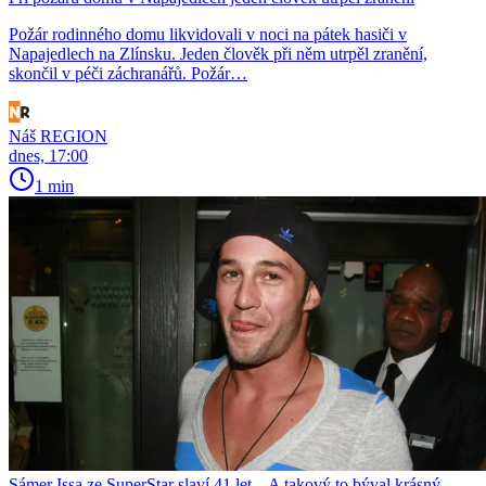
Požár rodinného domu likvidovali v noci na pátek hasiči v
Napajedlech na Zlínsku. Jeden člověk při něm utrpěl zranění,
skončil v péči záchranářů. Požár…
Náš REGION
dnes, 17:00
1 min
Sámer Issa ze SuperStar slaví 41 let. „A takový to býval krásný