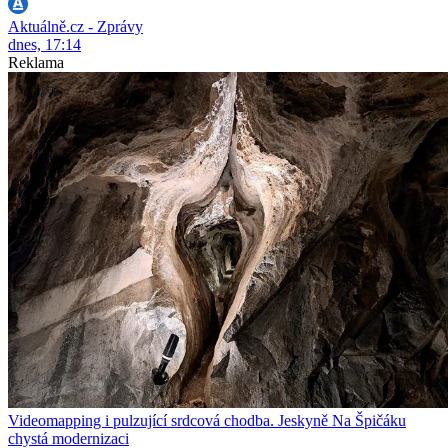
Aktuálně.cz - Zprávy
dnes, 17:14
Reklama
Videomapping i pulzující srdcová chodba. Jeskyně Na Špičáku
chystá modernizaci