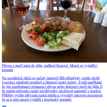
Plivou a močí nám do jídla, naříkají Rusové. Musel se vyjádřit i
premiér
Na sociálních sítích se začaly masově šířit příspěvky, podle nichž
Gruzínci záměrně ponižují a šikanují ruské turisty. Tvrdí například,
že jim zaměstnanci restaurací plivou nebo dokonce močí do jídla či
že místní průvodci ruské návštěvníky nechávají samotné v horách.
Příběhy rychle převzala ruská média a vyvolaly takovou pozornost,
že se k nim musel vyjádřit i gruzínský premiér.