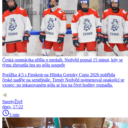
Česká osmnáctka přišla o medaili. Nedvěd popsal 15 minut, kdy se
týmu zhroutila hra po gólu soupeře
Porážka 4:5 s Finskem na Hlinka Gretzky Cupu 2026 pohřbila
české naděje na semifinále. Trenér Nedvěd pojmenoval opakující se
vzorec: po inkasovaném gólu se hra na čtvrt hodiny rozpadla.
SportyŽivě
dnes, 17:22
3 min