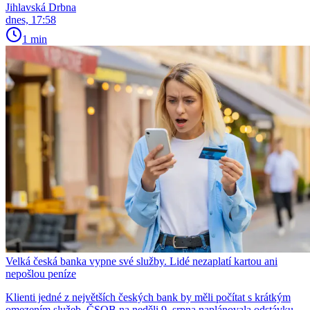
Jihlavská Drbna
dnes, 17:58
1 min
Velká česká banka vypne své služby. Lidé nezaplatí kartou ani
nepošlou peníze
Klienti jedné z největších českých bank by měli počítat s krátkým
omezením služeb. ČSOB na neděli 9. srpna naplánovala odstávku