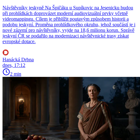
Návštěvníky jeskyně Na Špičáku u Supíkovic na Jesenicku budou
při prohlídkách doprovázet moderní audiovizuální prvky včetně
videomappingu. Cílem je přiblížit poutavým způsobem historii a
podobu jeskyní. Proměna prohlídkového okruhu, jehož součástí je i
nové zázemí pro návštěvníky, vyjde na 18,6 milionu korun. Správě
jeskyní ČR se podařilo na modernizaci návštěvnické trasy získat
evropské dotace.
Hanácká Drbna
dnes, 17:12
2 min