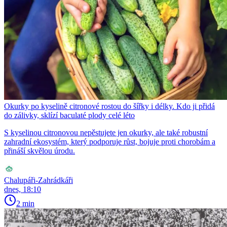
Okurky po kyselině citronové rostou do šířky i délky. Kdo ji přidá
do zálivky, sklízí baculaté plody celé léto
S kyselinou citronovou nepěstujete jen okurky, ale také robustní
zahradní ekosystém, který podporuje růst, bojuje proti chorobám a
přináší skvělou úrodu.
Chalupáři-Zahrádkáři
dnes, 18:10
2 min