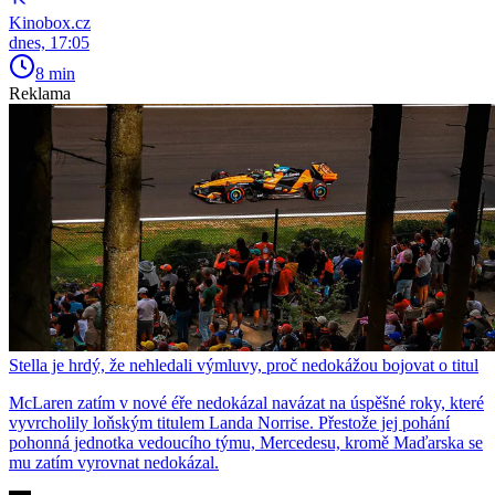
Kinobox.cz
dnes, 17:05
8 min
Reklama
Stella je hrdý, že nehledali výmluvy, proč nedokážou bojovat o titul
McLaren zatím v nové éře nedokázal navázat na úspěšné roky, které
vyvrcholily loňským titulem Landa Norrise. Přestože jej pohání
pohonná jednotka vedoucího týmu, Mercedesu, kromě Maďarska se
mu zatím vyrovnat nedokázal.