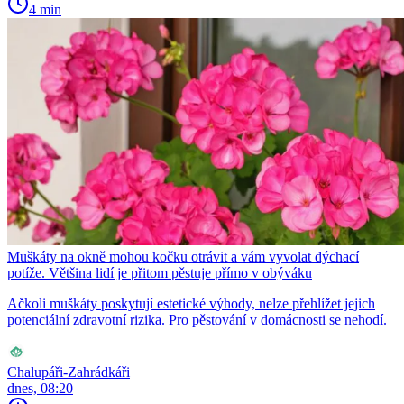
4 min
Muškáty na okně mohou kočku otrávit a vám vyvolat dýchací
potíže. Většina lidí je přitom pěstuje přímo v obýváku
Ačkoli muškáty poskytují estetické výhody, nelze přehlížet jejich
potenciální zdravotní rizika. Pro pěstování v domácnosti se nehodí.
Chalupáři-Zahrádkáři
dnes, 08:20