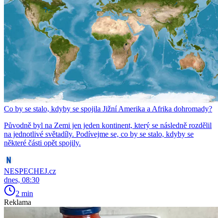
Co by se stalo, kdyby se spojila Jižní Amerika a Afrika dohromady?
Původně byl na Zemi jen jeden kontinent, který se následně rozdělil
na jednotlivé světadíly. Podívejme se, co by se stalo, kdyby se
některé části opět spojily.
NESPECHEJ.cz
dnes, 08:30
2 min
Reklama