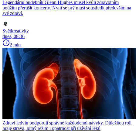
Legendární hudebník Glenn Hughes musel kvůli zdravotním
potížím přerušit koncerty. Nyní se prý musí soustředit především na
své zdraví.
Světkreativity
dnes, 08:36
2 min
Zdraví ledvin podporují správné každodenní návyky. Důležitou roli
hraje strava, pitný režim i opatrnost při užívání léků