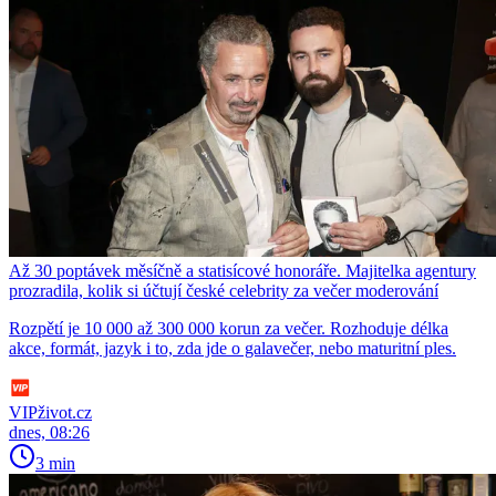
Až 30 poptávek měsíčně a statisícové honoráře. Majitelka agentury
prozradila, kolik si účtují české celebrity za večer moderování
Rozpětí je 10 000 až 300 000 korun za večer. Rozhoduje délka
akce, formát, jazyk i to, zda jde o galavečer, nebo maturitní ples.
VIPživot.cz
dnes, 08:26
3 min