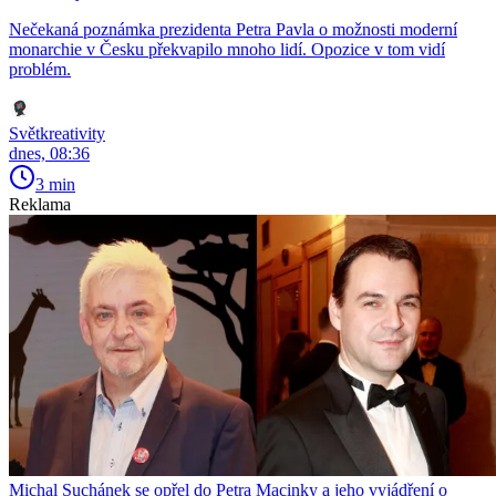
Nečekaná poznámka prezidenta Petra Pavla o možnosti moderní
monarchie v Česku překvapilo mnoho lidí. Opozice v tom vidí
problém.
Světkreativity
dnes, 08:36
3 min
Reklama
Michal Suchánek se opřel do Petra Macinky a jeho vyjádření o