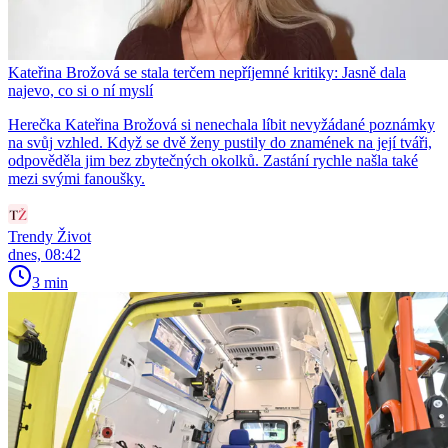
Kateřina Brožová se stala terčem nepříjemné kritiky: Jasně dala
najevo, co si o ní myslí
Herečka Kateřina Brožová si nenechala líbit nevyžádané poznámky
na svůj vzhled. Když se dvě ženy pustily do znamének na její tváři,
odpověděla jim bez zbytečných okolků. Zastání rychle našla také
mezi svými fanoušky.
Trendy Život
dnes, 08:42
3 min