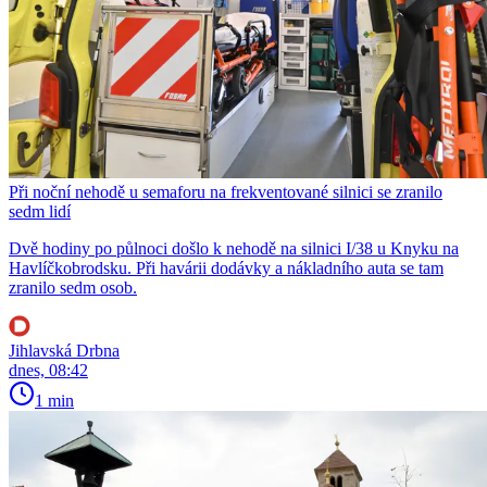
Při noční nehodě u semaforu na frekventované silnici se zranilo
sedm lidí
Dvě hodiny po půlnoci došlo k nehodě na silnici I/38 u Knyku na
Havlíčkobrodsku. Při havárii dodávky a nákladního auta se tam
zranilo sedm osob.
Jihlavská Drbna
dnes, 08:42
1 min