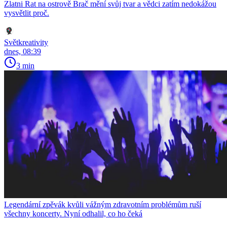
Zlatni Rat na ostrově Brač mění svůj tvar a vědci zatím nedokážou
vysvětlit proč.
Světkreativity
dnes, 08:39
3 min
Legendární zpěvák kvůli vážným zdravotním problémům ruší
všechny koncerty. Nyní odhalil, co ho čeká