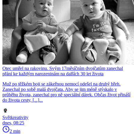
Otec umřel na rakovinu. Svým 17měsíčním dvojčatům zanechal
přání ke každým narozeninám na dalších 30 let života
Muž po těžkém boji se zákeřnou nemocí odešel na druhý břeh.
Zanechal po sobě malá dvojčata. Aby se jim méně stýskalo v
průběhu života, zanechal pro ně speciální dárek. Občas život přináší
do života cesty, [...]...
Světkreativity
dnes, 08:25
2 min