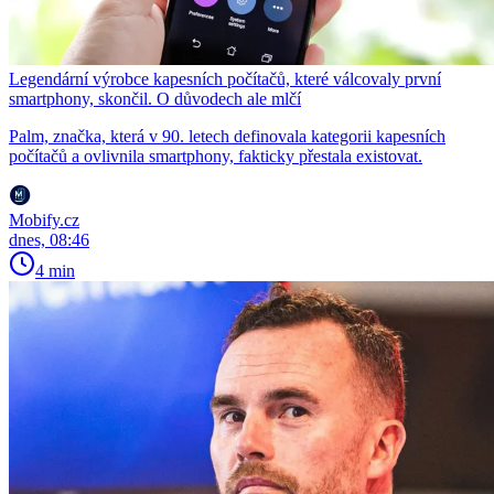
Legendární výrobce kapesních počítačů, které válcovaly první
smartphony, skončil. O důvodech ale mlčí
Palm, značka, která v 90. letech definovala kategorii kapesních
počítačů a ovlivnila smartphony, fakticky přestala existovat.
Mobify.cz
dnes, 08:46
4 min