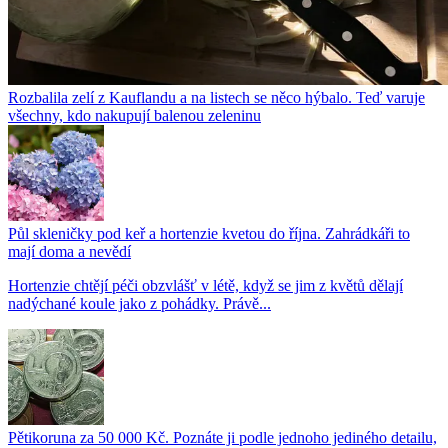
Rozbalila zelí z Kauflandu a na listech se něco hýbalo. Teď varuje
všechny, kdo nakupují balenou zeleninu
Půl skleničky pod keř a hortenzie kvetou do října. Zahrádkáři to
mají doma a nevědí
Hortenzie chtějí péči obzvlášť v létě, když se jim z květů dělají
nadýchané koule jako z pohádky. Právě...
Pětikoruna za 50 000 Kč. Poznáte ji podle jednoho jediného detailu,