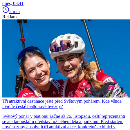
dnes, 08:41
2 min
Reklama
Tři atraktivní destinace ještě před Světovým pohárem. Kde všude
uvidíte české biatlonové hvězdy?
Světový pohár v biatlonu začne až 26. listopadu, čeští reprezentanti
se ale fanouškům představí už během léta a podzimu. Před startem
nové sezony absolvují tři atraktivní akce, konkrétně exhibici v