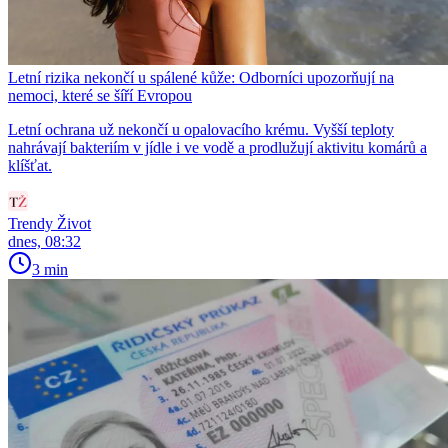
Letní rizika nekončí u spálené kůže: Odborníci upozorňují na
nemoci, které se šíří Evropou
Letní ochrana už nekončí u opalovacího krému. Vyšší teploty
nahrávají bakteriím v jídle i ve vodě a prodlužují aktivitu komárů a
klíšťat.
Trendy Život
dnes, 08:32
3 min