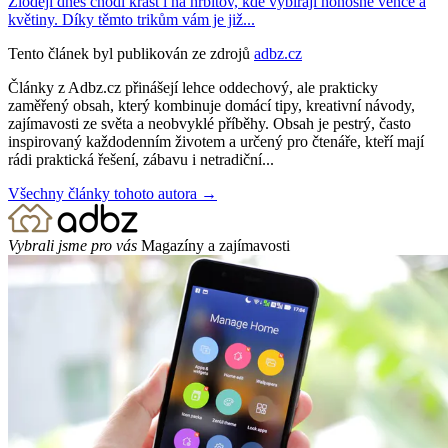
Zloději dnes chodí krást i na hřbitov, kde vybírají honosné věnce a
květiny. Díky těmto trikům vám je již...
Tento článek byl publikován ze zdrojů
adbz.cz
Články z Adbz.cz přinášejí lehce oddechový, ale prakticky
zaměřený obsah, který kombinuje domácí tipy, kreativní návody,
zajímavosti ze světa a neobvyklé příběhy. Obsah je pestrý, často
inspirovaný každodenním životem a určený pro čtenáře, kteří mají
rádi praktická řešení, zábavu i netradiční...
Všechny články tohoto autora →
Vybrali jsme pro vás
Magazíny a zajímavosti