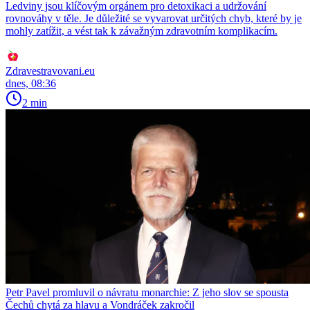
Ledviny jsou klíčovým orgánem pro detoxikaci a udržování
rovnováhy v těle. Je důležité se vyvarovat určitých chyb, které by je
mohly zatížit, a vést tak k závažným zdravotním komplikacím.
Zdravestravovani.eu
dnes, 08:36
2 min
Petr Pavel promluvil o návratu monarchie: Z jeho slov se spousta
Čechů chytá za hlavu a Vondráček zakročil