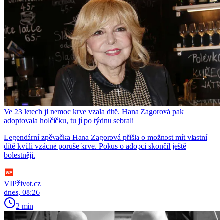
Ve 23 letech jí nemoc krve vzala dítě. Hana Zagorová pak
adoptovala holčičku, tu jí po týdnu sebrali
Legendární zpěvačka Hana Zagorová přišla o možnost mít vlastní
dítě kvůli vzácné poruše krve. Pokus o adopci skončil ještě
bolestněji.
VIPživot.cz
dnes, 08:26
2 min