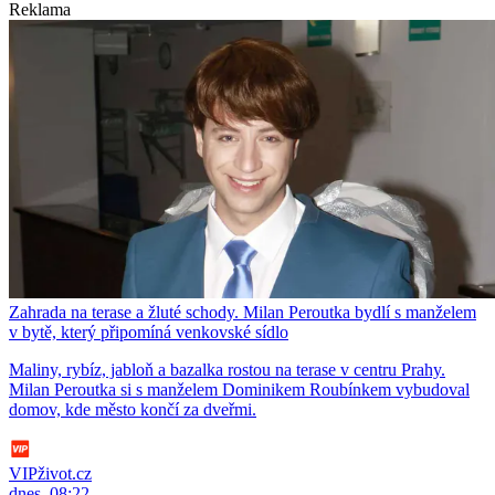
Reklama
Zahrada na terase a žluté schody. Milan Peroutka bydlí s manželem
v bytě, který připomíná venkovské sídlo
Maliny, rybíz, jabloň a bazalka rostou na terase v centru Prahy.
Milan Peroutka si s manželem Dominikem Roubínkem vybudoval
domov, kde město končí za dveřmi.
VIPživot.cz
dnes, 08:22