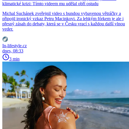
klimatické krizi: Tímto videem mu udělal obří ostudu
Michal Suchánek zveřejnil video s bundou vybavenou větráčky a
připojil ironický vzkaz Petru Macinkovi. Za lehkým fórkem je ale i
přesný zásah do debaty, která se v Česku vrací s každou další vlnou
veder.
In-lifestyle.cz
dnes, 08:33
3 min