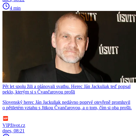
4 min
Pět let spolu žili a plánovali svatbu. Herec Ján Jackuliak teď popsal
peklo, kterým si s Čvančarovou prošli
Slovenský herec Ján Jackuliak nedávno poprvé otevřeně promluvil
o pětiletém vztahu s Jitkou Čvančarovou, a o tom, čím si oba prošli.
VIPživot.cz
dnes, 08:21