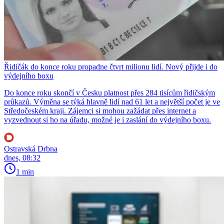
Řidičák do konce roku propadne čtvrt milionu lidí. Nový přijde i do
výdejního boxu
Do konce roku skončí v Česku platnost přes 284 tisícům řidičským
průkazů. Výměna se týká hlavně lidí nad 61 let a největší počet je ve
Středočeském kraji. Zájemci si mohou zažádat přes internet a
vyzvednout si ho na úřadu, možné je i zaslání do výdejního boxu.
Ostravská Drbna
dnes, 08:32
1 min