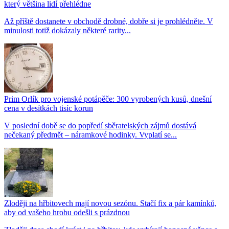
který většina lidí přehlédne
Až příště dostanete v obchodě drobné, dobře si je prohlédněte. V
minulosti totiž dokázaly některé rarity...
Prim Orlík pro vojenské potápěče: 300 vyrobených kusů, dnešní
cena v desítkách tisíc korun
V poslední době se do popředí sběratelských zájmů dostává
nečekaný předmět – náramkové hodinky. Vyplatí se...
Zloději na hřbitovech mají novou sezónu. Stačí fix a pár kamínků,
aby od vašeho hrobu odešli s prázdnou