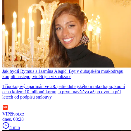
Jak bydlí Rytmus a Jasmína Alagič: Byt v dubajském mrakodrapu
koupili naslepo, viděli jen vizualizace
Třípokojový apartmán ve 28. patře dubajského mrakodrapu, kupní
cena kolem 10 milionů korun, a první návštěva až po dvou a půl
letech od podpisu smlouvy.
VIPživot.cz
dnes, 08:28
4 min