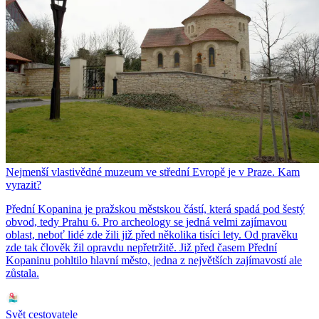
Nejmenší vlastivědné muzeum ve střední Evropě je v Praze. Kam
vyrazit?
Přední Kopanina je pražskou městskou částí, která spadá pod šestý
obvod, tedy Prahu 6. Pro archeology se jedná velmi zajímavou
oblast, neboť lidé zde žili již před několika tisíci lety. Od pravěku
zde tak člověk žil opravdu nepřetržitě. Již před časem Přední
Kopaninu pohltilo hlavní město, jedna z největších zajímavostí ale
zůstala.
Svět cestovatele