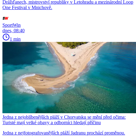
Drážďanech, mistrovství republiky v Letohradu a mezinárodní Loop
One Festival v Mnichově.
SportWin
dnes, 08:40
1 min
Jedna z nejoblíbenějších pláží v Chorvatsku se mění před očima:
Turisté mají velké obavy a odborníci hledají příčinu
Jedna z nejfotografovanějších pláží Jadranu prochází proměnou.