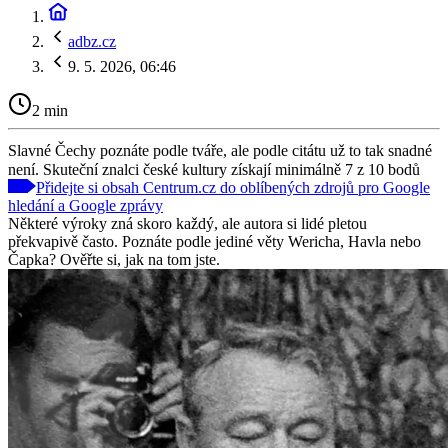
adbz.cz
9. 5. 2026, 06:46
2 min
Slavné Čechy poznáte podle tváře, ale podle citátu už to tak snadné
není. Skuteční znalci české kultury získají minimálně 7 z 10 bodů
Přidejte si obsah Centrum.cz do oblíbených zdrojů pro Google
hledání a Google zprávy
Některé výroky zná skoro každý, ale autora si lidé pletou
překvapivě často. Poznáte podle jediné věty Wericha, Havla nebo
Čapka? Ověřte si, jak na tom jste.