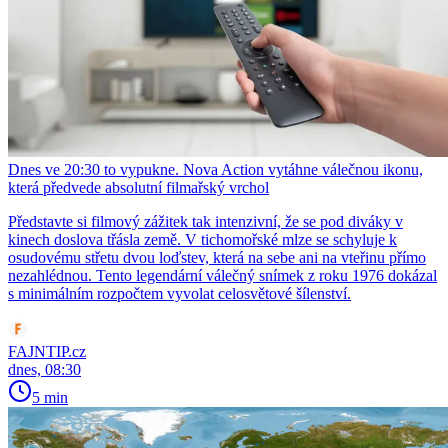
Dnes ve 20:30 to vypukne. Nova Action vytáhne válečnou ikonu,
která předvede absolutní filmařský vrchol
Představte si filmový zážitek tak intenzivní, že se pod diváky v
kinech doslova třásla země. V tichomořské mlze se schyluje k
osudovému střetu dvou loďstev, která na sebe ani na vteřinu přímo
nezahlédnou. Tento legendární válečný snímek z roku 1976 dokázal
s minimálním rozpočtem vyvolat celosvětové šílenství.
FAJNTIP.cz
dnes, 08:30
5 min