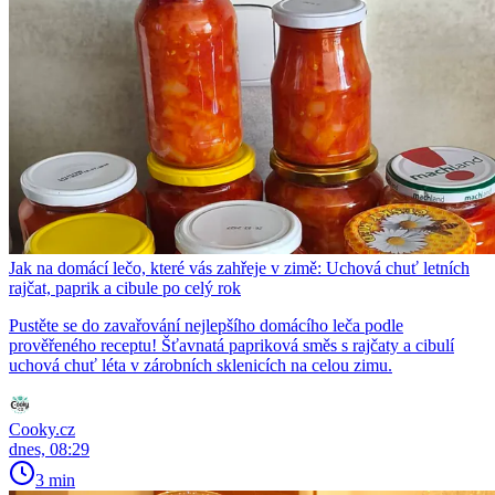
Jak na domácí lečo, které vás zahřeje v zimě: Uchová chuť letních
rajčat, paprik a cibule po celý rok
Pustěte se do zavařování nejlepšího domácího leča podle
prověřeného receptu! Šťavnatá papriková směs s rajčaty a cibulí
uchová chuť léta v zárobních sklenicích na celou zimu.
Cooky.cz
dnes, 08:29
3 min