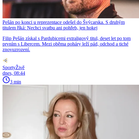
Pešán po konci u reprezentace odešel do Švýcarska. S druhým
titulem říká: Nechci svatbu ani pohřeb, jen hokej
Filip Pešán získal s Pardubicemi extraligový titul, deset let po tom
prvním s Libercem. Mezi oběma poháry leží pád, odchod a tiché
znovuzrození.
SportyŽivě
dnes, 08:44
3 min