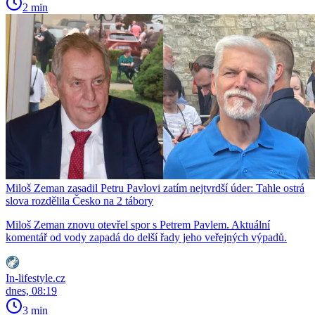
2 min
Miloš Zeman zasadil Petru Pavlovi zatím nejtvrdší úder: Tahle ostrá
slova rozdělila Česko na 2 tábory
Miloš Zeman znovu otevřel spor s Petrem Pavlem. Aktuální
komentář od vody zapadá do delší řady jeho veřejných výpadů.
In-lifestyle.cz
dnes, 08:19
3 min