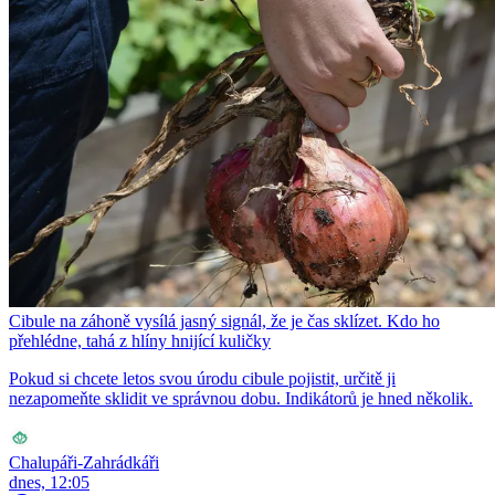
Cibule na záhoně vysílá jasný signál, že je čas sklízet. Kdo ho
přehlédne, tahá z hlíny hnijící kuličky
Pokud si chcete letos svou úrodu cibule pojistit, určitě ji
nezapomeňte sklidit ve správnou dobu. Indikátorů je hned několik.
Chalupáři-Zahrádkáři
dnes, 12:05