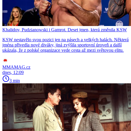
Khalidov, Pudzianowski i Gamrot. Deset jmen, která změnila KSW
KSW nestavělo svou pozici jen na pásech a velkých halách. Některá
jména přivedla nové diváky, jiná zvýšila sportovní úroveň a další
ukázala, že z polské organizace vede cesta až mezi světovou elitu.
MMAMAG.cz
dnes, 12:09
3 min