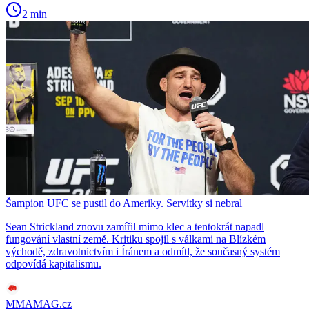
2 min
Šampion UFC se pustil do Ameriky. Servítky si nebral
Sean Strickland znovu zamířil mimo klec a tentokrát napadl
fungování vlastní země. Kritiku spojil s válkami na Blízkém
východě, zdravotnictvím i Íránem a odmítl, že současný systém
odpovídá kapitalismu.
MMAMAG.cz