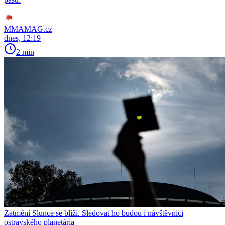
MMAMAG.cz
dnes, 12:19
2 min
Zatmění Slunce se blíží. Sledovat ho budou i návštěvníci
ostravského planetária