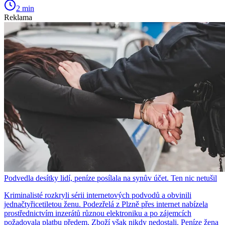
2 min
Reklama
Podvedla desítky lidí, peníze posílala na synův účet. Ten nic netušil
Kriminalisté rozkryli sérii internetových podvodů a obvinili
jednačtyřicetiletou ženu. Podezřelá z Plzně přes internet nabízela
prostřednictvím inzerátů různou elektroniku a po zájemcích
požadovala platbu předem. Zboží však nikdy nedostali. Peníze žena