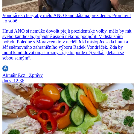
Vondráček chce, aby mělo ANO kandidáta na prezidenta. Promluvil
i o sobě
Hnutí ANO si nemůže dovolit přejít prezidentské volby, mělo by mít
svého kandidáta, případně aspoň někoho podpořit. V diskusním
pořadu Poledne s Moravcem to v neděli řekl místopředseda hnutí a
šéf sněmovního zahraničního výboru Radek Vondráček. Zda by
mohl kandidovat on, si rozmyslí, je to podle něj velká „debata se
sebou samým“.
Aktuálně.cz - Zprávy
dnes, 12:36