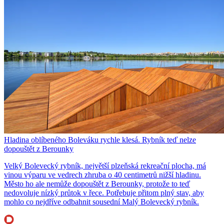
Hladina oblíbeného Boleváku rychle klesá. Rybník teď nelze
dopouštět z Berounky
Velký Bolevecký rybník, největší plzeňská rekreační plocha, má
vinou výparu ve vedrech zhruba o 40 centimetrů nižší hladinu.
Město ho ale nemůže dopouštět z Berounky, protože to teď
nedovoluje nízký průtok v řece. Potřebuje přitom plný stav, aby
mohlo co nejdříve odbahnit sousední Malý Bolevecký rybník.