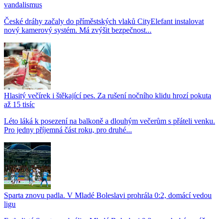
vandalismus
České dráhy začaly do příměstských vlaků CityElefant instalovat
nový kamerový systém. Má zvýšit bezpečnost...
Hlasitý večírek i štěkající pes. Za rušení nočního klidu hrozí pokuta
až 15 tisíc
Léto láká k posezení na balkoně a dlouhým večerům s přáteli venku.
Pro jedny příjemná část roku, pro druhé...
Sparta znovu padla. V Mladé Boleslavi prohrála 0:2, domácí vedou
ligu