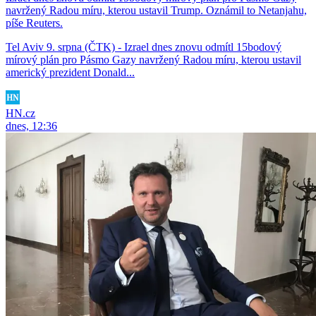
navržený Radou míru, kterou ustavil Trump. Oznámil to Netanjahu,
píše Reuters.
Tel Aviv 9. srpna (ČTK) - Izrael dnes znovu odmítl 15bodový
mírový plán pro Pásmo Gazy navržený Radou míru, kterou ustavil
americký prezident Donald...
HN.cz
dnes, 12:36