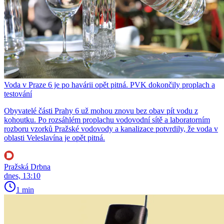
Voda v Praze 6 je po havárii opět pitná. PVK dokončily proplach a
testování
Obyvatelé části Prahy 6 už mohou znovu bez obav pít vodu z
kohoutku. Po rozsáhlém proplachu vodovodní sítě a laboratorním
rozboru vzorků Pražské vodovody a kanalizace potvrdily, že voda v
oblasti Veleslavína je opět pitná.
Pražská Drbna
dnes, 13:10
1 min