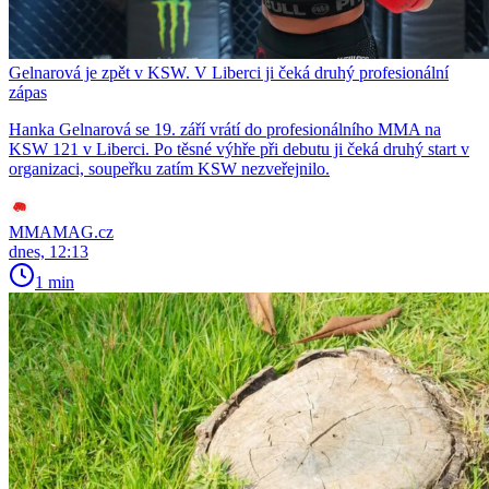
Gelnarová je zpět v KSW. V Liberci ji čeká druhý profesionální
zápas
Hanka Gelnarová se 19. září vrátí do profesionálního MMA na
KSW 121 v Liberci. Po těsné výhře při debutu ji čeká druhý start v
organizaci, soupeřku zatím KSW nezveřejnilo.
MMAMAG.cz
dnes, 12:13
1 min