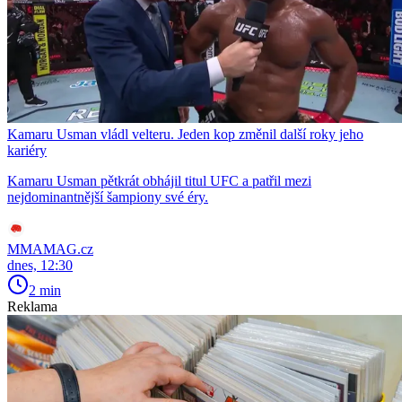
Kamaru Usman vládl velteru. Jeden kop změnil další roky jeho
kariéry
Kamaru Usman pětkrát obhájil titul UFC a patřil mezi
nejdominantnější šampiony své éry.
MMAMAG.cz
dnes, 12:30
2 min
Reklama