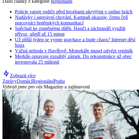
Další články z kategorie
Regionální
Policie varuje rodiče před hrozbami ukrytými v online hrách
Nadávky i agresivní chování. Kampaň ukazuje, čemu čelí
pracovníci brněnských komunikací
Spěchali ke zraněnému dítěti. Hasiči a záchranáři využili
přívoz, ušetří až 15 minut
Už příští týden se vypne gravitace a bude chaos? Internet děsí
hoax
Vážná nehoda v Havířově. Motorkáře musel odvézt vrtulník
Merklín opravuje rozsáhlý zámek. Do rekonstrukce už obec
investovala 25 milionů
Zobrazit více
Zprávy
Domácí
Regionální
Praha
Vybrali jsme pro vás
Magazíny a zajímavosti