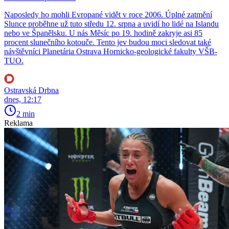
Naposledy ho mohli Evropané vidět v roce 2006. Úplné zatmění
Slunce proběhne už tuto středu 12. srpna a uvidí ho lidé na Islandu
nebo ve Španělsku. U nás Měsíc po 19. hodině zakryje asi 85
procent slunečního kotouče. Tento jev budou moci sledovat také
návštěvníci Planetária Ostrava Hornicko-geologické fakulty VŠB-
TUO.
Ostravská Drbna
dnes, 12:17
2 min
Reklama