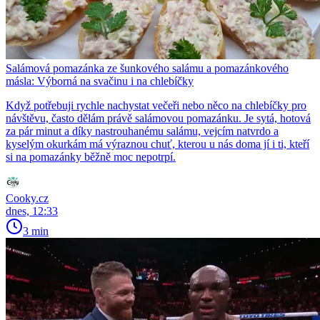
Salámová pomazánka ze šunkového salámu a pomazánkového
másla: Výborná na svačinu i na chlebíčky
Když potřebuji rychle nachystat večeři nebo něco na chlebíčky pro
návštěvu, často dělám právě salámovou pomazánku. Je sytá, hotová
za pár minut a díky nastrouhanému salámu, vejcím natvrdo a
kyselým okurkám má výraznou chuť, kterou u nás doma jí i ti, kteří
si na pomazánky běžně moc nepotrpí.
Cooky.cz
dnes, 12:33
3 min