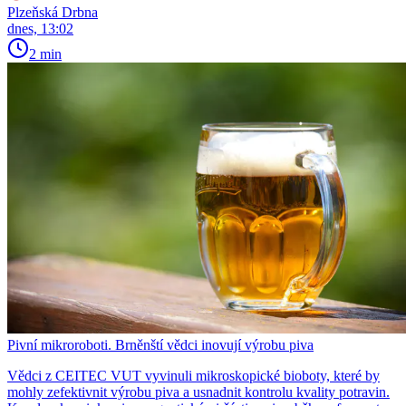
Plzeňská Drbna
dnes, 13:02
2 min
Pivní mikroroboti. Brněnští vědci inovují výrobu piva
Vědci z CEITEC VUT vyvinuli mikroskopické bioboty, které by
mohly zefektivnit výrobu piva a usnadnit kontrolu kvality potravin.