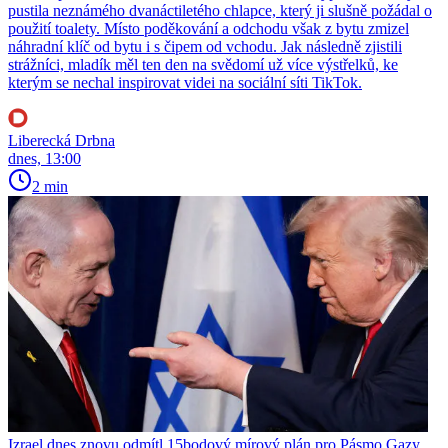
pustila neznámého dvanáctiletého chlapce, který ji slušně požádal o
použití toalety. Místo poděkování a odchodu však z bytu zmizel
náhradní klíč od bytu i s čipem od vchodu. Jak následně zjistili
strážníci, mladík měl ten den na svědomí už více výstřelků, ke
kterým se nechal inspirovat videi na sociální síti TikTok.
Liberecká Drbna
dnes, 13:00
2 min
Izrael dnes znovu odmítl 15bodový mírový plán pro Pásmo Gazy