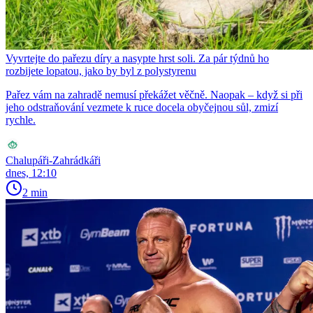
Vyvrtejte do pařezu díry a nasypte hrst soli. Za pár týdnů ho
rozbijete lopatou, jako by byl z polystyrenu
Pařez vám na zahradě nemusí překážet věčně. Naopak – když si při
jeho odstraňování vezmete k ruce docela obyčejnou sůl, zmizí
rychle.
Chalupáři-Zahrádkáři
dnes, 12:10
2 min