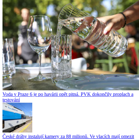
Voda v Praze 6 je po havárii opět pitná. PVK dokončily proplach a
testování
České dráhy instalují kamery za 88 milionů. Ve vlacích mají omezit