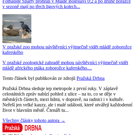
Fotbalisté Sparty prohráli v Mladé Boleslavi 0:2 a po druhé porážce
v sezoně mají po třech ligových kolech...
V pražské zoo mohou návštěvníci výjimečně vidět mládě zoborožce
kaferského
V pražské zoologické zahradě mohou návštěvníci výjimečně vidět
mládě afrického ptáka zoborožce kaferského....
Tento článek byl publikován ze zdrojů
Pražská Drbna
Pražská Drbna sleduje tep metropole z první ruky. V záplavě
celostátních zpráv nabízí pohled z ulice – na to, co se děje v
městských částech, mezi lidmi, v dopravě, na radnici i v kultuře.
Neřeší jen velké kauzy, ale i malé události, které utvářejí každodenní
život v hlavním městě. Čtenáři tu...
Všechny články tohoto autora →