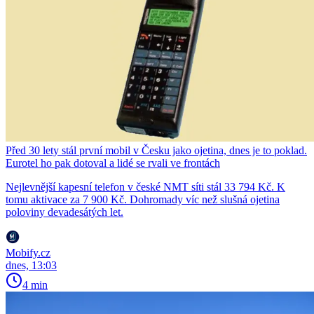
Před 30 lety stál první mobil v Česku jako ojetina, dnes je to poklad.
Eurotel ho pak dotoval a lidé se rvali ve frontách
Nejlevnější kapesní telefon v české NMT síti stál 33 794 Kč. K
tomu aktivace za 7 900 Kč. Dohromady víc než slušná ojetina
poloviny devadesátých let.
Mobify.cz
dnes, 13:03
4 min