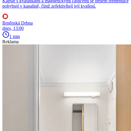
Kapsle s kvasinkami a magnetickými částicemi se během fermentace
pohybují v kapalině, čímž zefektivňují její kvašení.
Brněnská Drbna
dnes, 13:00
1 min
Reklama