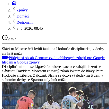
Zprávy
Domácí
Regionální
8. 5. 2026, 08:45
2 min
Slávistu Mosese řeší kvůli faulu na Hodouše disciplinárka, v derby
ale hrát může
Přidejte si obsah Centrum.cz do oblíbených zdrojů pro Google
hledání a Google zprávy
Disciplinární komise Ligové fotbalové asociace zahájila řízení se
slávistou Davidem Mosesem za tvrdý zásah loktem do hlavy Petra
Hodouše z Liberce. Záložník Slavie se dozví výsledek za týden, v
sobotním derby se Spartou tedy hrát může.