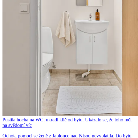
Pustila hocha na WC, ukradl klíč od bytu. Ukázalo se, že toho měl
na svědomí víc
Ochota pomoci se ženě z Jablonce nad Nisou nevyplatila. Do bytu