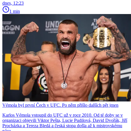
dnes, 12:23
1 min
Vémola byl první Čech v UFC. Po něm přišlo dalších pět jmen
Karlos Vémola vstoupil do UFC už v roce 2010. Od té doby se v
organizaci objevili Viktor Pešta, Lucie Pudilová, David Dvořák, Jiří
Procházka a Tereza Bledá a česká stopa došla až k mistrovskému
pásu.