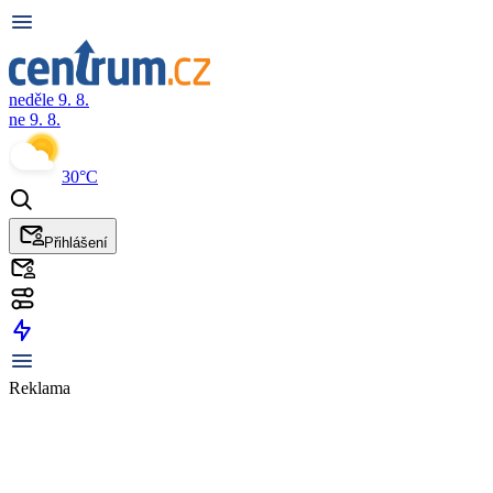
neděle 9. 8.
ne 9. 8.
30°C
Přihlášení
Reklama