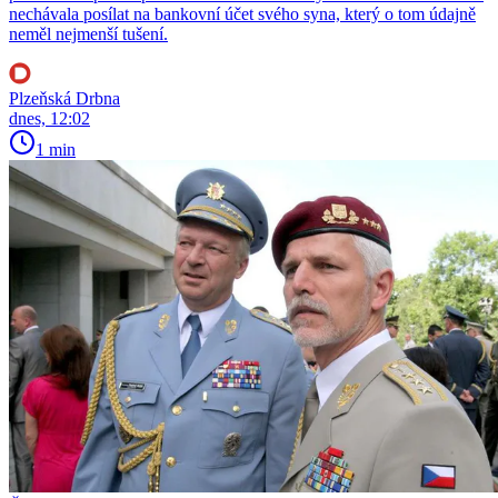
nechávala posílat na bankovní účet svého syna, který o tom údajně
neměl nejmenší tušení.
Plzeňská Drbna
dnes, 12:02
1 min