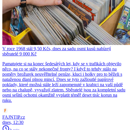
V roce 1968 stál 9,50 Kčs, dnes za sadu osmi kusů nabízejí
sběratelé 9 000 Kč
Pamatujete si na konec šedesátých let, kdy se v trafikách objevilo
něco, na co se stály nekonečné fronty? I když to tehdy stálo na
poměry brožurek neuvěřitelné peníze, kluci i holky pro to běželi s
nataženou dlaní plnou mincí. Dnes se tyto zažloutlé papírové
poklady, které možná stále leží zapomenuté v krabici na vaší půdě
nebo na chalupě, vyvažují zlatem. Sběratelé jsou za kompletní sadu
osmi sešitů ochotni okamžitě vyplatit téměř deset tisíc korun na
ruku.
FAJNTIP.cz
dnes, 12:30