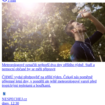
3 min
Meteorologové označili nejhorší dva dny příštího týdně. Staří a
nemocní občané by se měli připravit
ČHMÚ vydal předpověď na příští týden. Čekají nás poměrně
příjemné letní dny, v pondělí ale ještě meteorologové varují před
tropickými teplotami a bouřkami.
NESPECHEJ.cz
dnes, 12:30