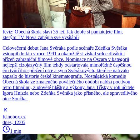
Kvíz: Obecná škola slaví 35 let. Jak dobře si pamatujete film,
kterým TV Nova zahájila své vysílání?
Celovečerní debut Jana Svěráka podle scénáře Zdeňka Svěráka
vstoupil do kin v roce 1991 a okamžitě si získal srdce diváků i
přízeň zahraniční filmové obce. Nominace na Oscara v kategorii
nejlepší cizojazyčný film tehdy odstartovala mimořádně úspěšnou
éru tvůrčího spřežení otce a syna Svěrákových, které se natrvalo
zapsalo do historie české kinematografie. Nostalgická komedie
Obecná škola ze zmateného poválečného období nabízí poctivou
retro filmařinu, zlidovělé hlášky a výkony Jana Třísky v roli učitele
Igora Hnízda nebo Zdeňka Svěráka jako přísného, ale spravedlivého
otce Součka.
Kinobox.cz
dnes, 12:05
1 min