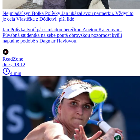
Nejmladší syn Bolka Polívky Jan ukázal svou partnerku. Vždyť to
je celá Vlastička z Dědictví, píší lidé
Jan Polívka tvoří pár s mladou herečkou Anetou Kalertovou.
Půvabná studentka na sebe poutá obrovskou pozornost kvůli
nápadné podobě s Dagmar Havlovou.
ReadZone
dnes, 18:12
4 min