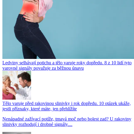
Ledviny selhávají potichu a tělo varuje roky dopředu. 8 z 10 lidí tyto
varovné signály považuje za běžnou únavu
Tělo varuje před rakovinou slinivky i rok dopředu. 10 otázek ukáže,
jestli příznaky, které máte, jen přehlížíte
Nenápadné zažívací potíže, tmavá moč nebo bolest zad? U rakoviny
slinivky rozhodují i drobné signály....