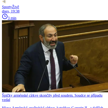
SportyŽivě
dnes, 19:38
3 min
Špičky arménské církve skončily před soudem. Soudce se případu
vzdal
Hlava Arménské apoštolské církve, katolikos Garegin II., a dalších