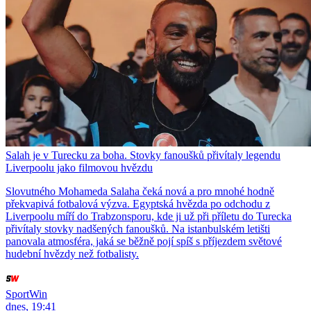
Salah je v Turecku za boha. Stovky fanoušků přivítaly legendu
Liverpoolu jako filmovou hvězdu
Slovutného Mohameda Salaha čeká nová a pro mnohé hodně
překvapivá fotbalová výzva. Egyptská hvězda po odchodu z
Liverpoolu míří do Trabzonsporu, kde ji už při příletu do Turecka
přivítaly stovky nadšených fanoušků. Na istanbulském letišti
panovala atmosféra, jaká se běžně pojí spíš s příjezdem světové
hudební hvězdy než fotbalisty.
SportWin
dnes, 19:41