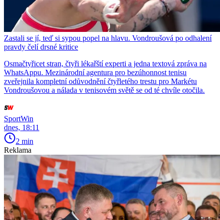
Zastali se jí, teď si sypou popel na hlavu. Vondroušová po odhalení
pravdy čelí drsné kritice
Osmačtyřicet stran, čtyři lékařští experti a jedna textová zpráva na
WhatsAppu. Mezinárodní agentura pro bezúhonnost tenisu
zveřejnila kompletní odůvodnění čtyřletého trestu pro Markétu
Vondroušovou a nálada v tenisovém světě se od té chvíle otočila.
SportWin
dnes, 18:11
2 min
Reklama