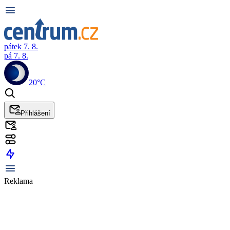
pátek 7. 8.
pá 7. 8.
20°C
Přihlášení
Reklama