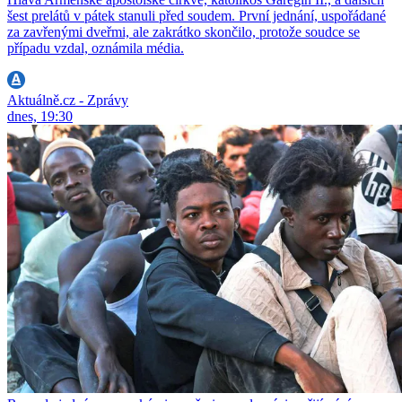
šest prelátů v pátek stanuli před soudem. První jednání, uspořádané
za zavřenými dveřmi, ale zakrátko skončilo, protože soudce se
případu vzdal, oznámila média.
Aktuálně.cz - Zprávy
dnes, 19:30