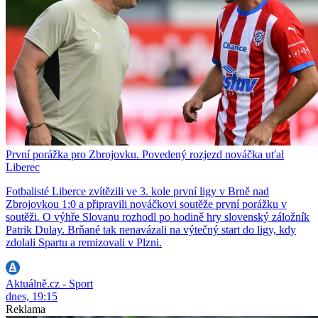
První porážka pro Zbrojovku. Povedený rozjezd nováčka uťal
Liberec
Fotbalisté Liberce zvítězili ve 3. kole první ligy v Brně nad
Zbrojovkou 1:0 a připravili nováčkovi soutěže první porážku v
soutěži. O výhře Slovanu rozhodl po hodině hry slovenský záložník
Patrik Dulay. Brňané tak nenavázali na výtečný start do ligy, kdy
zdolali Spartu a remizovali v Plzni.
Aktuálně.cz - Sport
dnes, 19:15
Reklama