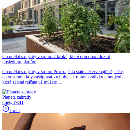
Co udělat s rajčaty v srpnu: 7 kroků, které pomohou dozrát
posledním plodům
Co udělat s rajčaty v srpnu: Proč rajčata stále nečervenají? Zjistěte,
co odstranit, kdy zaštipovat vrcholy, jak upravit zálivku a hnojení a
která zelená rajčata už můžete …
Planeta zahrady
dnes, 19:41
7 min