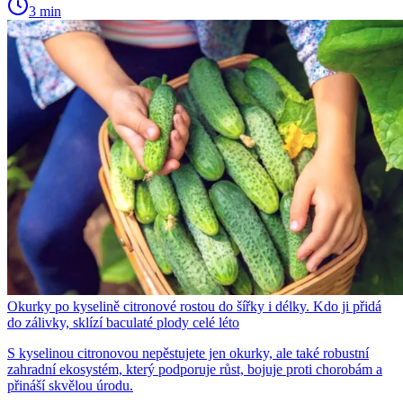
3 min
Okurky po kyselině citronové rostou do šířky i délky. Kdo ji přidá
do zálivky, sklízí baculaté plody celé léto
S kyselinou citronovou nepěstujete jen okurky, ale také robustní
zahradní ekosystém, který podporuje růst, bojuje proti chorobám a
přináší skvělou úrodu.