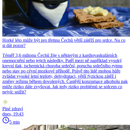
Horké léto může být pro třetinu Čechů větší zátěží pro srdce. Na co
si dát pozor?
Téměř 3,6 milionu Čechů žije s některým z kardiovaskulárních
onemocnění nebo jejich následky. Patří mezi ně například vysoký
krevní tlak, ischemická choroba srdeční, porucha srdečního rytmu
nebo stav po cévní mozkové příhodě. Právě tito lidé mohou hůře
zvládat vysoké letní teploty, dehydrataci, větší fyzickou zátěž i
změny režimu během dovolených. Častější konzumace alkoholu pak
může riziko dále zvyšovat. Jak tedy riziko problémů se srdcem co
nejvíc snížit?
Plné zdraví
dnes, 19:43
5 min