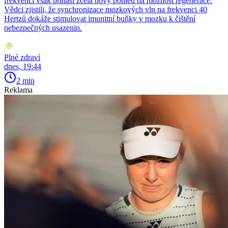
frekvenci však přináší zcela nový pohled na možnost regenerace.
Vědci zjistili, že synchronizace mozkových vln na frekvenci 40
Hertzů dokáže stimulovat imunitní buňky v mozku k čištění
nebezpečných usazenin.
Plné zdraví
dnes, 19:44
2 min
Reklama