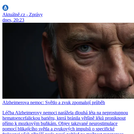
Aktuálně.cz - Zprávy
dnes, 20:23
Alzheimerova nemoc: Světlo a zvuk zpomalují průběh
Léčba Alzheimerovy nemoci narážela dlouhá léta na neprostupnou
hematoencefalickou bariéru, která bránila většině léků proniknout
přímo k mozkovým buňkám. Objev takzvané neurostimulace
pomocí blikajícího světla a zvukových impulsů o specifické