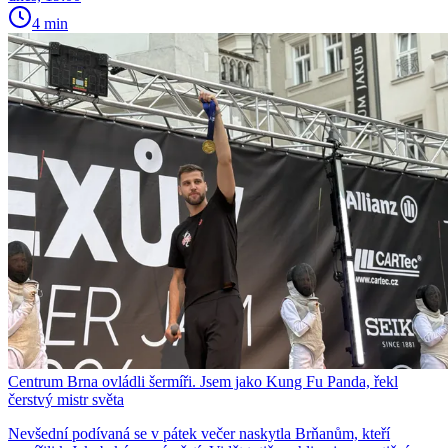
4 min
Centrum Brna ovládli šermíři. Jsem jako Kung Fu Panda, řekl
čerstvý mistr světa
Nevšední podívaná se v pátek večer naskytla Brňanům, kteří