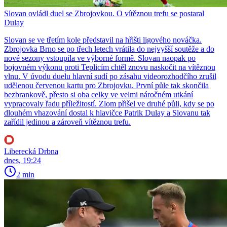
Slovan ovládl duel se Zbrojovkou. O vítěznou trefu se postaral
Dulay
Slovan se ve třetím kole představil na hřišti ligového nováčka.
Zbrojovka Brno se po třech letech vrátila do nejvyšší soutěže a do
nové sezony vstoupila ve výborné formě. Slovan naopak po
bojovném výkonu proti Teplicím chtěl znovu naskočit na vítěznou
vlnu. V úvodu duelu hlavní sudí po zásahu videorozhodčího zrušil
udělenou červenou kartu pro Zbrojovku. První půle tak skončila
bezbrankově, přesto si oba celky ve velmi náročném utkání
vypracovaly řadu příležitostí. Zlom přišel ve druhé půli, kdy se po
dlouhém vhazování dostal k hlavičce Patrik Dulay a Slovanu tak
zařídil jedinou a zároveň vítěznou trefu.
Liberecká Drbna
dnes, 19:24
2 min