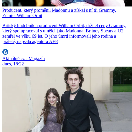
Producent, který proměnil Madonnu a získal s ní tři Grammy.
Zemřel William Orbit
Britský hudebník a producent William Orbit, držitel ceny Grammy,
který spolupracoval s umělci jako Madonna, Britney Spears a U2,
zemřel ve věku 69 let. O jeho úmrtí informovali jeho rodina a
přátelé, napsala agentura AFP.
Aktuálně.cz - Magazín
dnes, 18:22