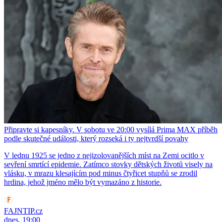
Připravte si kapesníky. V sobotu ve 20:00 vysílá Prima MAX příběh
podle skutečné události, který rozseká i ty nejtvrdší povahy
V lednu 1925 se jedno z nejizolovanějších míst na Zemi ocitlo v
sevření smrtící epidemie. Zatímco stovky dětských životů visely na
vlásku, v mrazu klesajícím pod minus čtyřicet stupňů se zrodil
hrdina, jehož jméno mělo být vymazáno z historie.
FAJNTIP.cz
dnes, 19:00