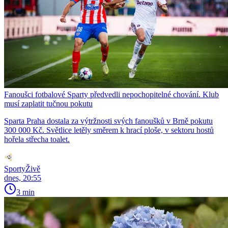
Fanoušci fotbalové Sparty předvedli nepochopitelné chování. Klub
musí zaplatit tučnou pokutu
Sparta Praha dostala za výtržnosti svých fanoušků v Brně pokutu
300 000 Kč. Světlice letěly směrem k hrací ploše, v sektoru hostů
hořela střecha toalet.
SportyŽivě
dnes, 20:55
3 min