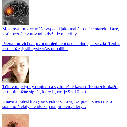
Mozková mrtvice může vypadat jako maličkost. 10 otázek ukáže,
jestli poznáte varování, když jde o vteřiny
Poznat mrtvici na první pohled není tak snadné, jak se zdá. Tenhle
test ukáže, jestli byste včas odhalili...
Tělo varuje týdny dopředu a vy to řešíte kávou. 10 otázek ukáže,
jestli přehlížíte signál, který ignoruje 9 z 10 lidí
Únava a bolest hlavy se snadno schovají za práci, stres i málo
spánku. Někdy ale ukazují na problém, který...