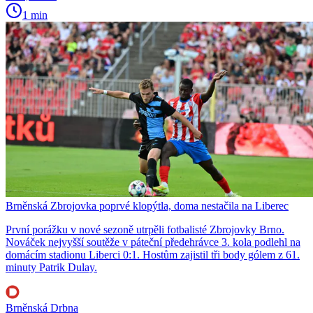
1 min
Brněnská Zbrojovka poprvé klopýtla, doma nestačila na Liberec
První porážku v nové sezoně utrpěli fotbalisté Zbrojovky Brno.
Nováček nejvyšší soutěže v páteční předehrávce 3. kola podlehl na
domácím stadionu Liberci 0:1. Hostům zajistil tři body gólem z 61.
minuty Patrik Dulay.
Brněnská Drbna