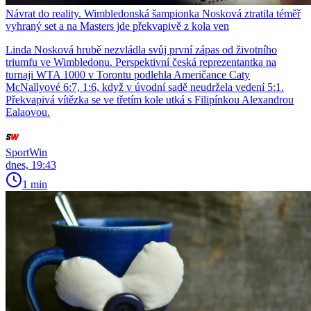
Návrat do reality. Wimbledonská šampionka Nosková ztratila téměř
vyhraný set a na Masters jde překvapivě z kola ven
Linda Nosková hrubě nezvládla svůj první zápas od životního
triumfu ve Wimbledonu. Perspektivní česká reprezentantka na
turnaji WTA 1000 v Torontu podlehla Američance Caty
McNallyové 6:7, 1:6, když v úvodní sadě neudržela vedení 5:1.
Překvapivá vítězka se ve třetím kole utká s Filipínkou Alexandrou
Ealaovou.
SportWin
dnes, 19:43
1 min