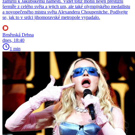
zamířili k Jakubskému náměstí. Vidět totiž mohli nejen prestižní
šermíře z celého světa a jejich um, ale také olympijského medailistu
a novopečeného mistra světa Alexandera Choupenitche. Podívejte
se, jak to v srdci jihomoravské metropole vypadalo.
Brněnská Drbna
dnes, 18:40
1 min