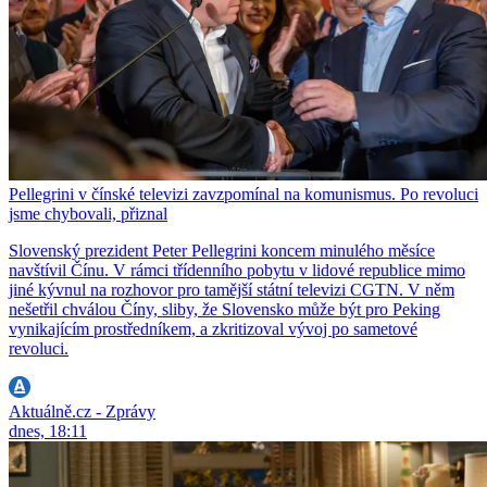
Pellegrini v čínské televizi zavzpomínal na komunismus. Po revoluci
jsme chybovali, přiznal
Slovenský prezident Peter Pellegrini koncem minulého měsíce
navštívil Čínu. V rámci třídenního pobytu v lidové republice mimo
jiné kývnul na rozhovor pro tamější státní televizi CGTN. V něm
nešetřil chválou Číny, sliby, že Slovensko může být pro Peking
vynikajícím prostředníkem, a zkritizoval vývoj po sametové
revoluci.
Aktuálně.cz - Zprávy
dnes, 18:11