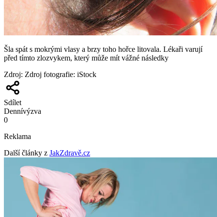
Šla spát s mokrými vlasy a brzy toho hořce litovala. Lékaři varují
před tímto zlozvykem, který může mít vážné následky
Zdroj
:
Zdroj fotografie: iStock
Sdílet
Denní
výzva
0
Reklama
Další články z
JakZdravě.cz