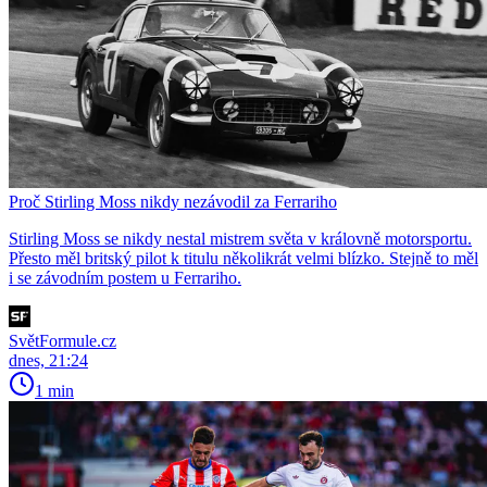
Proč Stirling Moss nikdy nezávodil za Ferrariho
Stirling Moss se nikdy nestal mistrem světa v královně motorsportu.
Přesto měl britský pilot k titulu několikrát velmi blízko. Stejně to měl
i se závodním postem u Ferrariho.
SvětFormule.cz
dnes, 21:24
1 min