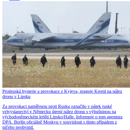
Protiruská hysterie a provokace z Kyjeva, reaguje Kreml na nález
dronu v Lipsku
Za provokaci namířenou proti Rusku označilo v pátek ruské
velvyslanectví v Německu úterní nález dronu s výbušninou na
východoněmeckém letišti Lipsko/Halle. Informuje o tom agentura
DPA. Berlín oficiálně Moskvu v souvislosti s tímto případem z
ničeho neobvinil.