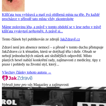
Klíšťata jsou vybíravá a mají svá oblíbená místa na těle. Po každé
procházce v přírodě tato místa vždy zkontrolujte
Máme polovinu léta, a právě v tomto období se v lese nebo v trávě
klíšťata vyskytují nejhojněji. A právě si...
Tento článek byl publikován ze zdrojů
JakZdravě.cz
Zdraví není jen absence nemocí – a přesně v tomto duchu přistupuje
JakZdrave.cz k tématům, která se dotýkají těla i duše. Obsah se
nebojí jednoduchých otázek ani složitějších odpovědí. Místo
planých hesel nabízí konkrétní rady, zajímavosti z medicíny, tipy z
praxe i pohledy na životní styl, který...
Všechny články tohoto autora →
Vybrali jsme pro vás
Magazíny a zajímavosti