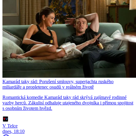
Kamarád taky rád: Porušení smlouvy, superjachta ruského
miliardáře a propletenec osudů v reálném životě
Romantická komedie Kamarád taky rád skrývá zajímavé rodinné
vazby herců. Zákulisí odhaluje utajeného dvojníka i přímou spojitost
s osobním životem hvězd.
V Telce
dnes, 18:10