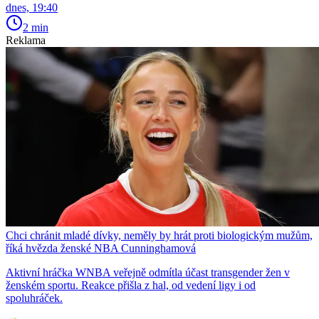
dnes, 19:40
2 min
Reklama
Chci chránit mladé dívky, neměly by hrát proti biologickým mužům,
říká hvězda ženské NBA Cunninghamová
Aktivní hráčka WNBA veřejně odmítla účast transgender žen v
ženském sportu. Reakce přišla z hal, od vedení ligy i od
spoluhráček.