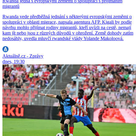
Rwanda jedná s evropskými zeměmi o spolupráci s přijímáním
migrantů
Rwanda vede předběžná jednání s některými evropskými zeměmi o
spolupráci v oblasti migrace, napsala agentura AFP. Kigali by podle
návrhu mohlo přijímat rodiny migrantů, kteří uvízli na cestě, nemají
kam jít nebo jsou z různých důvodů v ohrožení. Země dohody zatím
nedosáhly, uvedla mluvčí rwandské vlády Yolande Makoloová.
Aktuálně.cz - Zprávy
dnes, 19:30