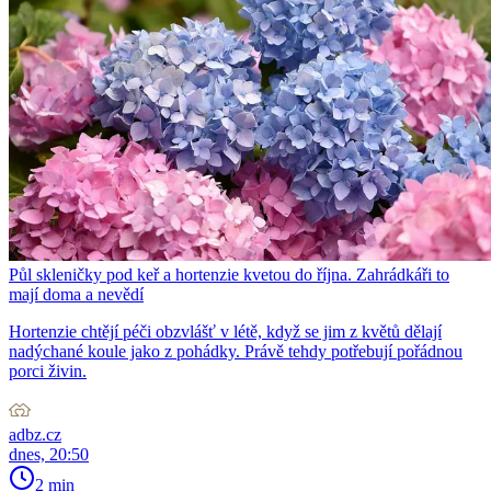
Půl skleničky pod keř a hortenzie kvetou do října. Zahrádkáři to
mají doma a nevědí
Hortenzie chtějí péči obzvlášť v létě, když se jim z květů dělají
nadýchané koule jako z pohádky. Právě tehdy potřebují pořádnou
porci živin.
adbz.cz
dnes, 20:50
2 min