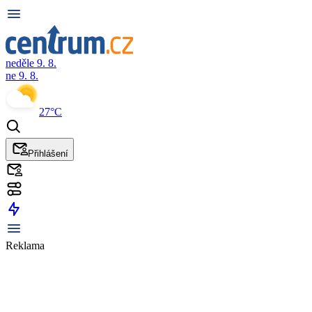
neděle 9. 8.
ne 9. 8.
27°C
Přihlášení
Reklama