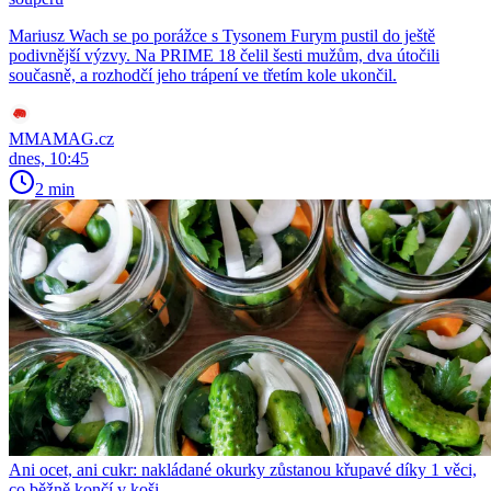
Mariusz Wach se po porážce s Tysonem Furym pustil do ještě
podivnější výzvy. Na PRIME 18 čelil šesti mužům, dva útočili
současně, a rozhodčí jeho trápení ve třetím kole ukončil.
MMAMAG.cz
dnes, 10:45
2 min
Ani ocet, ani cukr: nakládané okurky zůstanou křupavé díky 1 věci,
co běžně končí v koši