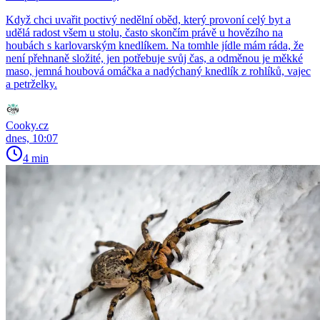
Když chci uvařit poctivý nedělní oběd, který provoní celý byt a
udělá radost všem u stolu, často skončím právě u hovězího na
houbách s karlovarským knedlíkem. Na tomhle jídle mám ráda, že
není přehnaně složité, jen potřebuje svůj čas, a odměnou je měkké
maso, jemná houbová omáčka a nadýchaný knedlík z rohlíků, vajec
a petrželky.
Cooky.cz
dnes, 10:07
4 min