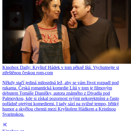
Kinobox Daily: Kryštof Hádek v tom pěkně lítá. Vychutnejte si
ztřeštěnou českou rom-com
Někdy stačí jediná milosrdná lež, aby se vám život rozpadl pod
rukama. Česká romantická komedie Lítá v tom je filmovým
debutem Tomáše Dianišky, autora známého z Divadla pod
Palmovkou, kde si získal pozornost svými nekorektními a často
pořádně ujetými komediemi. I tady sází na svižné tempo, břitký
humor a skvělou chemii mezi Kryštofem Hádkem a Kristínou
Svarinskou.