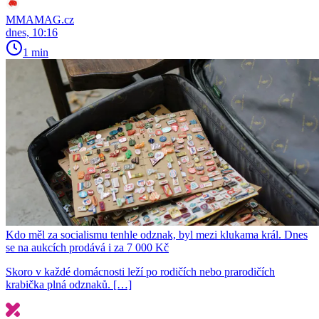
MMAMAG.cz
dnes, 10:16
1 min
Kdo měl za socialismu tenhle odznak, byl mezi klukama král. Dnes
se na aukcích prodává i za 7 000 Kč
Skoro v každé domácnosti leží po rodičích nebo prarodičích
krabička plná odznaků. […]