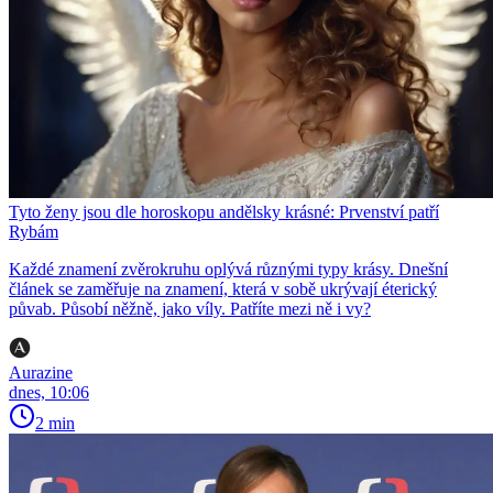
Tyto ženy jsou dle horoskopu andělsky krásné: Prvenství patří
Rybám
Každé znamení zvěrokruhu oplývá různými typy krásy. Dnešní
článek se zaměřuje na znamení, která v sobě ukrývají éterický
půvab. Působí něžně, jako víly. Patříte mezi ně i vy?
Aurazine
dnes, 10:06
2 min