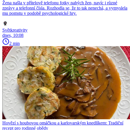
Žena našla v přítelově telefonu fotky nahých žen, navíc i různé
zprávy a telefonní čísla. Rozhodla se, že to tak nenechá, a vymyslela
mu pomstu v podobě psychologické hry.
Světkreativity
dnes, 10:08
2 min
Hovězí s houbovou omáčkou a karlovarským knedlíkem: Tradiční
recept pro rodinné obědy