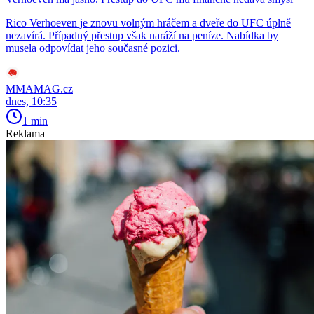
Rico Verhoeven je znovu volným hráčem a dveře do UFC úplně
nezavírá. Případný přestup však naráží na peníze. Nabídka by
musela odpovídat jeho současné pozici.
MMAMAG.cz
dnes, 10:35
1 min
Reklama