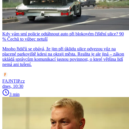
Kdy vám smí policie odtáhnout auto při blokovém čištění ulice? 90
% Čechů to vůbec netuší
Mnoho řidičů se obává, že jim při úklidu ulice odvezou vůz na
placené parkoviště kdesi na okraji města. Realita je ale jiná – zákon
ukládá správcům komunikací jasnou povinnost, o které většina lidí
nemá ani tušení.
FAJNTIP.cz
dnes, 10:30
3 min