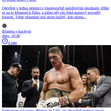
Otevřete v lednu sklenici s vlastnoručně naloženými okurkami, těšíte
se na to křupnutí k řízku, a místo něj vás čeká gumový povadlý
kousek. Tohle zklamání zná skoro každý, kdo doma...
Bruneta v kuchyni
dnes, 10:40
4 min
Verhoeven má jasno. Přestup do UFC mu finančně nedává smysl