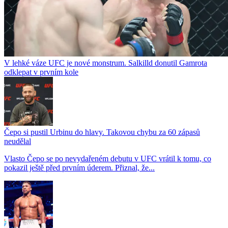
V lehké váze UFC je nové monstrum. Salkilld donutil Gamrota
odklepat v prvním kole
Čepo si pustil Urbinu do hlavy. Takovou chybu za 60 zápasů
neudělal
Vlasto Čepo se po nevydařeném debutu v UFC vrátil k tomu, co
pokazil ještě před prvním úderem. Přiznal, že...