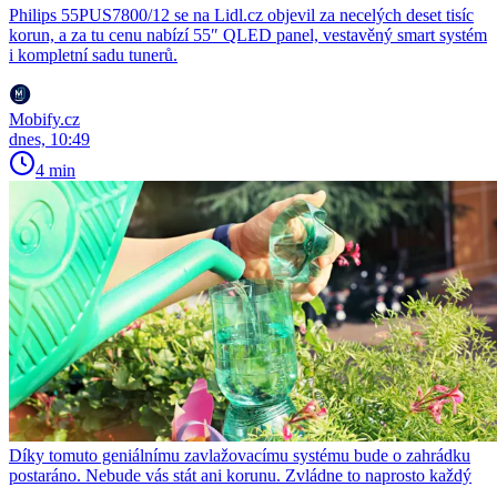
Philips 55PUS7800/12 se na Lidl.cz objevil za necelých deset tisíc
korun, a za tu cenu nabízí 55″ QLED panel, vestavěný smart systém
i kompletní sadu tunerů.
Mobify.cz
dnes, 10:49
4 min
Díky tomuto geniálnímu zavlažovacímu systému bude o zahrádku
postaráno. Nebude vás stát ani korunu. Zvládne to naprosto každý