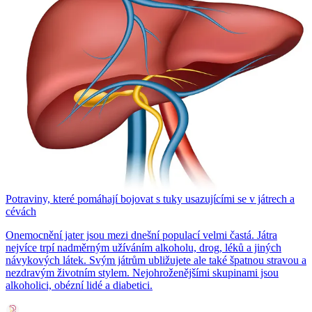
Potraviny, které pomáhají bojovat s tuky usazujícími se v játrech a
cévách
Onemocnění jater jsou mezi dnešní populací velmi častá. Játra
nejvíce trpí nadměrným užíváním alkoholu, drog, léků a jiných
návykových látek. Svým játrům ubližujete ale také špatnou stravou a
nezdravým životním stylem. Nejohroženějšími skupinami jsou
alkoholici, obézní lidé a diabetici.