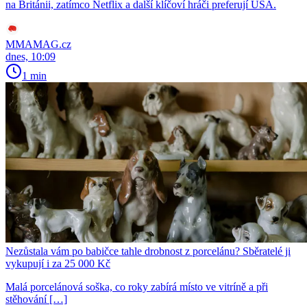
na Británii, zatímco Netflix a další klíčoví hráči preferují USA.
MMAMAG.cz
dnes, 10:09
1 min
Nezůstala vám po babičce tahle drobnost z porcelánu? Sběratelé ji
vykupují i za 25 000 Kč
Malá porcelánová soška, co roky zabírá místo ve vitríně a při
stěhování […]