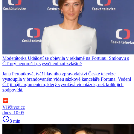
Moderátorka Událostí se objevila v reklamě na Fortunu. Smlouvu s
ČT prý neporušila, vysvětlení zní zvláštně
Jana Peroutková, tvář hlavního zpravodajství České televize,
vystoupila v brandovaném videu sázkové kanceláře Fortuna. Vedení
ČT ji hájí argumentem, který vyvolává víc otázek, než kolik jich
zodpovídá.
VIPživot.cz
dnes, 10:05
3 min