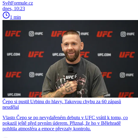
SvětFormule.cz
dnes, 10:23
1 min
Čepo si pustil Urbinu do hlavy. Takovou chybu za 60 zápasů
neudělal
Vlasto Čepo se po nevydařeném debutu v UFC vrátil k tomu, co
pokazil ještě před prvním úderem. Přiznal, že ho v Bělehradě
pohltila atmosféra a emoce převzaly kontrolu.