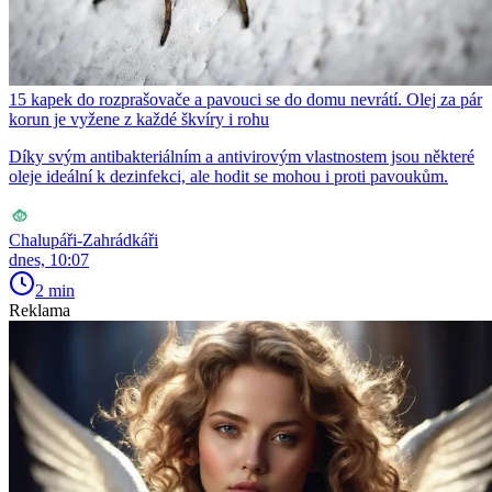
15 kapek do rozprašovače a pavouci se do domu nevrátí. Olej za pár
korun je vyžene z každé škvíry i rohu
Díky svým antibakteriálním a antivirovým vlastnostem jsou některé
oleje ideální k dezinfekci, ale hodit se mohou i proti pavoukům.
Chalupáři-Zahrádkáři
dnes, 10:07
2 min
Reklama