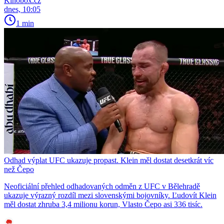
Kinobox.cz
dnes, 10:05
1 min
Odhad výplat UFC ukazuje propast. Klein měl dostat desetkrát víc
než Čepo
Neoficiální přehled odhadovaných odměn z UFC v Bělehradě
ukazuje výrazný rozdíl mezi slovenskými bojovníky. Ľudovít Klein
měl dostat zhruba 3,4 milionu korun, Vlasto Čepo asi 336 tisíc.