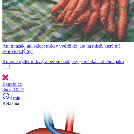
Ani mrazák, ani sklep: mrkev vydrží do jara na místě, které má
skoro každý byt
Koupíte pytlík mrkve, a než se nadějete, je měkká a ohebná jako
[…]
Extrafit.cz
dnes, 10:27
4 min
Reklama