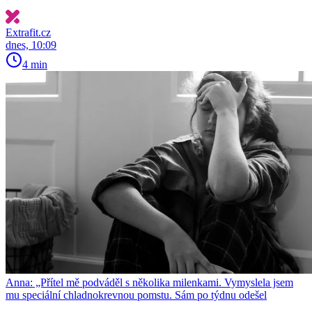
Extrafit.cz
dnes, 10:09
4 min
Anna: „Přítel mě podváděl s několika milenkami. Vymyslela jsem
mu speciální chladnokrevnou pomstu. Sám po týdnu odešel