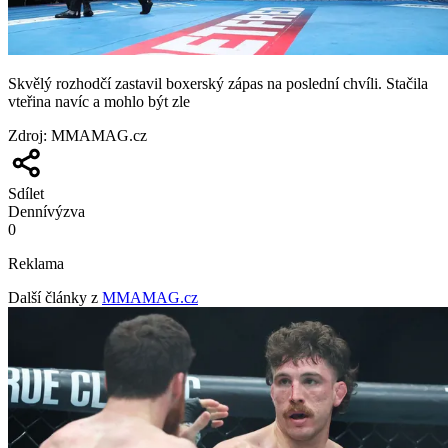
Skvělý rozhodčí zastavil boxerský zápas na poslední chvíli. Stačila
vteřina navíc a mohlo být zle
Zdroj
:
MMAMAG.cz
Sdílet
Denní
výzva
0
Reklama
Další články z
MMAMAG.cz