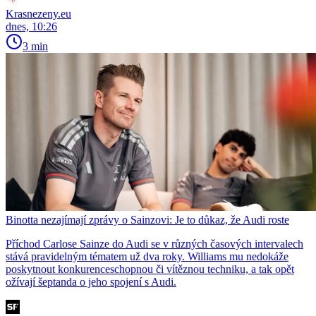
Krasnezeny.eu
dnes, 10:26
3 min
Binotta nezajímají zprávy o Sainzovi: Je to důkaz, že Audi roste
Příchod Carlose Sainze do Audi se v různých časových intervalech
stává pravidelným tématem už dva roky. Williams mu nedokáže
poskytnout konkurenceschopnou či vítěznou techniku, a tak opět
ožívají šeptanda o jeho spojení s Audi.