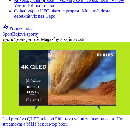
Boxerský souboj Joshua vs. Fury se může uskutečnit v New
Yorku. Britové se brání
Odhad výplat UFC ukazuje propast. Klein měl dostat
desetkrát víc než Čepo
Zobrazit více
Sport
Bojové sporty
Vybrali jsme pro vás
Magazíny a zajímavosti
Lidl prodává QLED televizi Philips za velmi zajímavou cenu. Umí
streamovat a běží i bez set-top boxu