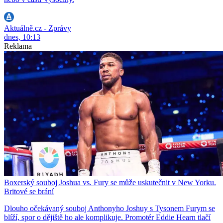
Aktuálně.cz - Zprávy
dnes, 10:13
Reklama
Boxerský souboj Joshua vs. Fury se může uskutečnit v New Yorku.
Britové se brání
Dlouho očekávaný souboj Anthonyho Joshuy s Tysonem Furym se
blíží, spor o dějiště ho ale komplikuje. Promotér Eddie Hearn tlačí