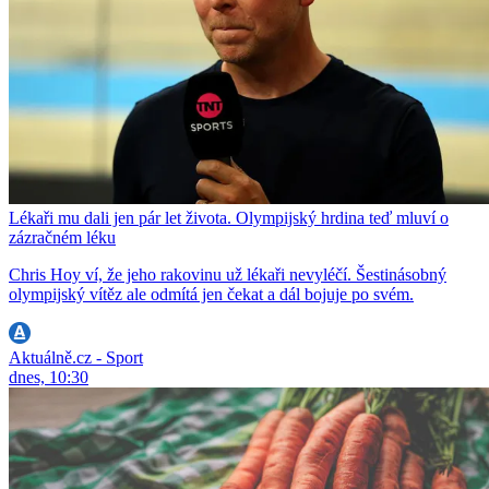
Lékaři mu dali jen pár let života. Olympijský hrdina teď mluví o
zázračném léku
Chris Hoy ví, že jeho rakovinu už lékaři nevyléčí. Šestinásobný
olympijský vítěz ale odmítá jen čekat a dál bojuje po svém.
Aktuálně.cz - Sport
dnes, 10:30