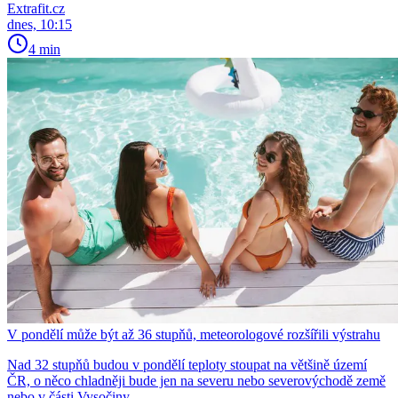
Extrafit.cz
dnes, 10:15
4 min
V pondělí může být až 36 stupňů, meteorologové rozšířili výstrahu
Nad 32 stupňů budou v pondělí teploty stoupat na většině území
ČR, o něco chladněji bude jen na severu nebo severovýchodě země
nebo v části Vysočiny.