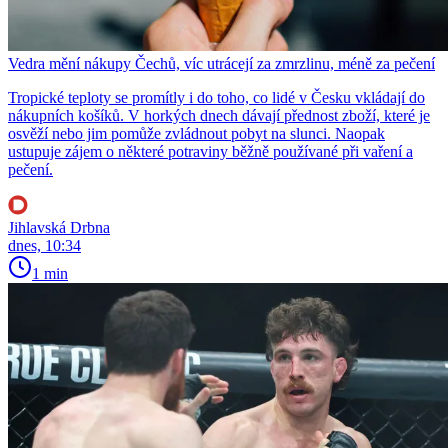
Vedra mění nákupy Čechů, víc utrácejí za zmrzlinu, méně za pečení
Tropické teploty se promítly i do toho, co lidé v Česku vkládají do
nákupních košíků. V horkých dnech dávají přednost zboží, které je
osvěží nebo jim pomůže zvládnout pobyt na slunci. Naopak
ustupuje zájem o některé potraviny běžně používané při vaření a
pečení.
Jihlavská Drbna
dnes, 10:34
1 min