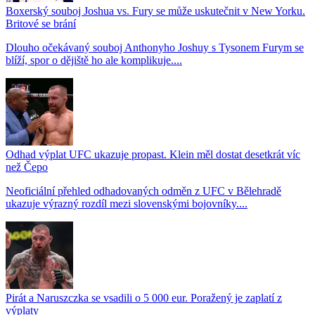
Boxerský souboj Joshua vs. Fury se může uskutečnit v New Yorku.
Britové se brání
Dlouho očekávaný souboj Anthonyho Joshuy s Tysonem Furym se
blíží, spor o dějiště ho ale komplikuje....
Odhad výplat UFC ukazuje propast. Klein měl dostat desetkrát víc
než Čepo
Neoficiální přehled odhadovaných odměn z UFC v Bělehradě
ukazuje výrazný rozdíl mezi slovenskými bojovníky....
Pirát a Naruszczka se vsadili o 5 000 eur. Poražený je zaplatí z
výplaty