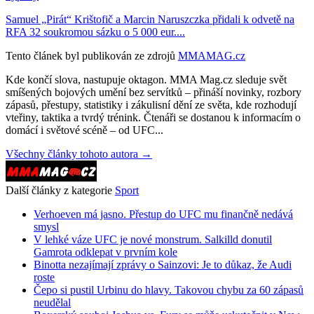
Samuel „Pirát“ Krištofič a Marcin Naruszczka přidali k odvetě na
RFA 32 soukromou sázku o 5 000 eur....
Tento článek byl publikován ze zdrojů
MMAMAG.cz
Kde končí slova, nastupuje oktagon. MMA Mag.cz sleduje svět
smíšených bojových umění bez servítků – přináší novinky, rozbory
zápasů, přestupy, statistiky i zákulisní dění ze světa, kde rozhodují
vteřiny, taktika a tvrdý trénink. Čtenáři se dostanou k informacím o
domácí i světové scéně – od UFC...
Všechny články tohoto autora →
Další články z kategorie
Sport
Verhoeven má jasno. Přestup do UFC mu finančně nedává
smysl
V lehké váze UFC je nové monstrum. Salkilld donutil
Gamrota odklepat v prvním kole
Binotta nezajímají zprávy o Sainzovi: Je to důkaz, že Audi
roste
Čepo si pustil Urbinu do hlavy. Takovou chybu za 60 zápasů
neudělal