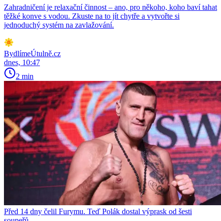
Zahradničení je relaxační činnost – ano, pro někoho, koho baví tahat
těžké konve s vodou. Zkuste na to jít chytře a vytvořte si
jednoduchý systém na zavlažování.
BydlímeÚtulně.cz
dnes, 10:47
2 min
Před 14 dny čelil Furymu. Teď Polák dostal výprask od šesti
soupeřů