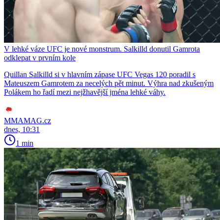
V lehké váze UFC je nové monstrum. Salkilld donutil Gamrota
odklepat v prvním kole
Quillan Salkilld si v hlavním zápase UFC Vegas 120 poradil s
Mateuszem Gamrotem za necelých pět minut. Výhra nad zkušeným
Polákem ho řadí mezi nejžhavější jména lehké váhy.
MMAMAG.cz
dnes, 10:31
1 min