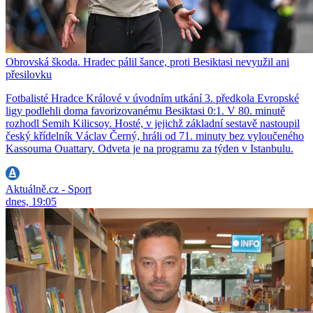
Obrovská škoda. Hradec pálil šance, proti Besiktasi nevyužil ani
přesilovku
Fotbalisté Hradce Králové v úvodním utkání 3. předkola Evropské
ligy podlehli doma favorizovanému Besiktasi 0:1. V 80. minutě
rozhodl Semih Kilicsoy. Hosté, v jejichž základní sestavě nastoupil
český křídelník Václav Černý, hráli od 71. minuty bez vyloučeného
Kassouma Ouattary. Odveta je na programu za týden v Istanbulu.
Aktuálně.cz - Sport
dnes, 19:05