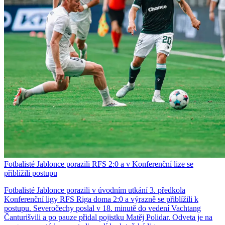
Fotbalisté Jablonce porazili RFS 2:0 a v Konferenční lize se
přiblížili postupu
Fotbalisté Jablonce porazili v úvodním utkání 3. předkola
Konferenční ligy RFS Riga doma 2:0 a výrazně se přiblížili k
postupu. Severočechy poslal v 18. minutě do vedení Vachtang
Čanturišvili a po pauze přidal pojistku Matěj Polidar. Odveta je na