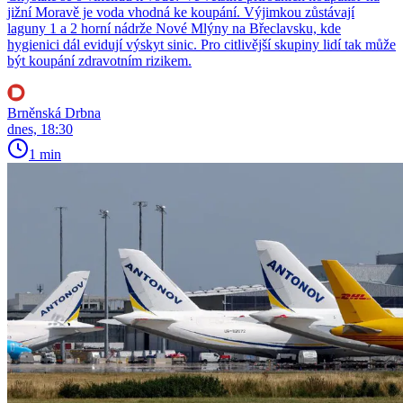
jižní Moravě je voda vhodná ke koupání. Výjimkou zůstávají
laguny 1 a 2 horní nádrže Nové Mlýny na Břeclavsku, kde
hygienici dál evidují výskyt sinic. Pro citlivější skupiny lidí tak může
být koupání zdravotním rizikem.
Brněnská Drbna
dnes, 18:30
1 min