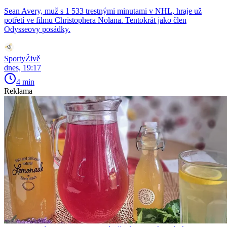
Sean Avery, muž s 1 533 trestnými minutami v NHL, hraje už
potřetí ve filmu Christophera Nolana. Tentokrát jako člen
Odysseovy posádky.
SportyŽivě
dnes, 19:17
4 min
Reklama