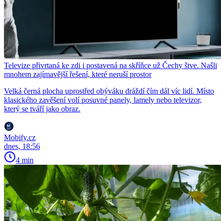
Televize přivrtaná ke zdi i postavená na skříňce už Čechy štve. Našli
mnohem zajímavější řešení, které neruší prostor
Velká černá plocha uprostřed obýváku dráždí čím dál víc lidí. Místo
klasického zavěšení volí posuvné panely, lamely nebo televizor,
který se tváří jako obraz.
Mobify.cz
dnes, 18:56
4 min