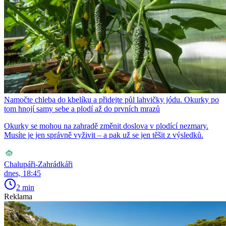
Namočte chleba do kbelíku a přidejte půl lahvičky jódu. Okurky po
tom hnojí samy sebe a plodí až do prvních mrazů
Okurky se mohou na zahradě změnit doslova v plodící nezmary.
Musíte je jen správně vyživit – a pak už se jen těšit z výsledků.
Chalupáři-Zahrádkáři
dnes, 18:45
2 min
Reklama