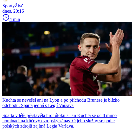
SportyŽivě
dnes, 20:16
4 min
Kuchta se nevešel ani na Lyon a po příchodu Brunese je blízko
odchodu. Sparta jedná s Legií Varšava
Sparta v létě přestavěla hrot útoku a Jan Kuchta se ocitl mimo
nominaci na klíčový evropský zápas. O jeho služby se podle
polských zdrojů zajímá Legia Varšava.