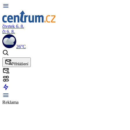
čtvrtek 6. 8.
čt 6. 8.
26°C
Přihlášení
Reklama