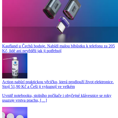
Kaufland u Čechů boduje. Nabídl malou blbůstku k telefonu za 205
Kč, lidé ani nevěděli jak ji potřebují
Action nabízí praktickou věcičku, která prodlouží život elektronice.
Stojí 51,90 Kč a Češi ji vykupují ve velkém
Uvnitř notebooku, stolního počítače i obyčejné klávesnice se roky
usazuje vrstva prachu, […]