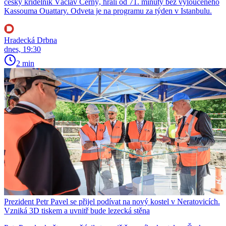
český křídelník Václav Černý, hráli od 71. minuty bez vyloučeného
Kassouma Ouattary. Odveta je na programu za týden v Istanbulu.
Hradecká Drbna
dnes, 19:30
2 min
Prezident Petr Pavel se přijel podívat na nový kostel v Neratovicích.
Vzniká 3D tiskem a uvnitř bude lezecká stěna