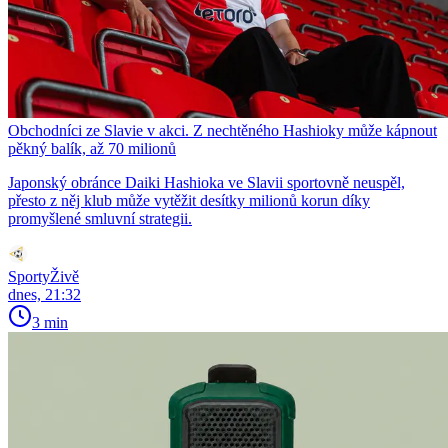
Obchodníci ze Slavie v akci. Z nechtěného Hashioky může kápnout
pěkný balík, až 70 milionů
Japonský obránce Daiki Hashioka ve Slavii sportovně neuspěl,
přesto z něj klub může vytěžit desítky milionů korun díky
promyšlené smluvní strategii.
SportyŽivě
dnes, 21:32
3 min