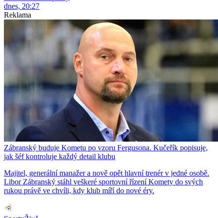
dnes, 20:27
Reklama
Zábranský buduje Kometu po vzoru Fergusona. Kučeřík popisuje,
jak šéf kontroluje každý detail klubu
Majitel, generální manažer a nově opět hlavní trenér v jedné osobě.
Libor Zábranský stáhl veškeré sportovní řízení Komety do svých
rukou právě ve chvíli, kdy klub míří do nové éry.