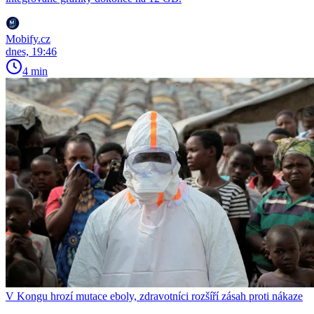
Mobify.cz
dnes, 19:46
4 min
V Kongu hrozí mutace eboly, zdravotníci rozšíří zásah proti nákaze