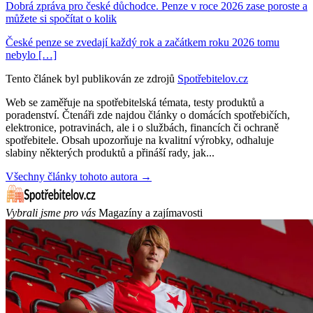
Dobrá zpráva pro české důchodce. Penze v roce 2026 zase poroste a
můžete si spočítat o kolik
České penze se zvedají každý rok a začátkem roku 2026 tomu
nebylo […]
Tento článek byl publikován ze zdrojů
Spotřebitelov.cz
Web se zaměřuje na spotřebitelská témata, testy produktů a
poradenství. Čtenáři zde najdou články o domácích spotřebičích,
elektronice, potravinách, ale i o službách, financích či ochraně
spotřebitele. Obsah upozorňuje na kvalitní výrobky, odhaluje
slabiny některých produktů a přináší rady, jak...
Všechny články tohoto autora →
Vybrali jsme pro vás
Magazíny a zajímavosti