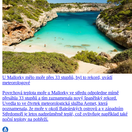
U Mallorky mělo moře přes 33 stupňů, byl to rekord, uvádí
meteorologové
Povrchová teplota moře u Mallorky ve středu odpoledne mírně
přesáhla 33 stupňů a tím zaznamenala nový španělský rekord.
Uvedla to ve čtvrtek meteorologická služba Aemet, která
poznamenala, že moře v okolí Baleárských ostrovů a v západním
Středomoří je letos nadprůměrně teplé, což ovlivňuje například také
noční teploty na pobřeží.