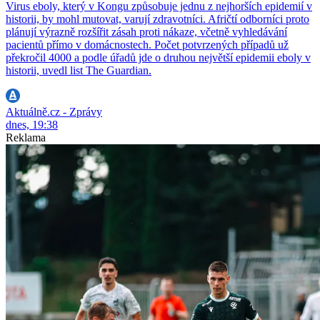
Virus eboly, který v Kongu způsobuje jednu z nejhorších epidemií v
historii, by mohl mutovat, varují zdravotníci. Afričtí odborníci proto
plánují výrazně rozšířit zásah proti nákaze, včetně vyhledávání
pacientů přímo v domácnostech. Počet potvrzených případů už
překročil 4000 a podle úřadů jde o druhou největší epidemii eboly v
historii, uvedl list The Guardian.
Aktuálně.cz - Zprávy
dnes, 19:38
Reklama