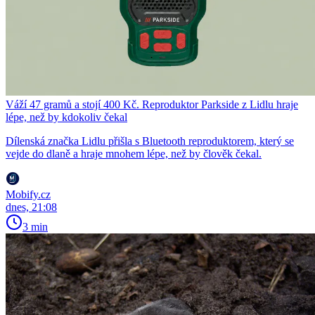
Váží 47 gramů a stojí 400 Kč. Reproduktor Parkside z Lidlu hraje
lépe, než by kdokoliv čekal
Dílenská značka Lidlu přišla s Bluetooth reproduktorem, který se
vejde do dlaně a hraje mnohem lépe, než by člověk čekal.
Mobify.cz
dnes, 21:08
3 min