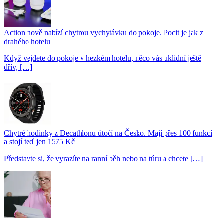
Action nově nabízí chytrou vychytávku do pokoje. Pocit je jak z
drahého hotelu
Když vejdete do pokoje v hezkém hotelu, něco vás uklidní ještě
dřív, […]
Chytré hodinky z Decathlonu útočí na Česko. Mají přes 100 funkcí
a stojí teď jen 1575 Kč
Představte si, že vyrazíte na ranní běh nebo na túru a chcete […]