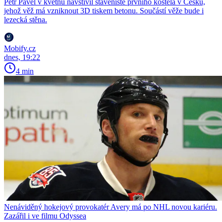
Petr Pavel v květnu navštívil staveniště prvního kostela v Česku,
jehož věž má vzniknout 3D tiskem betonu. Součástí věže bude i
lezecká stěna.
Mobify.cz
dnes, 19:22
4 min
Nenáviděný hokejový provokatér Avery má po NHL novou kariéru.
Zazářil i ve filmu Odyssea