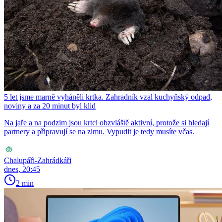
5 let jsme marně vyháněli krtka. Zahradník vzal kuchyňský odpad,
noviny a za 20 minut byl klid
Na jaře a na podzim jsou krtci obzvláště aktivní, protože si hledají
partnery a připravují se na zimu. Vypudit je tedy musíte včas.
Chalupáři-Zahrádkáři
dnes, 20:45
2 min