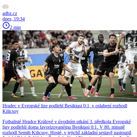
adbz.cz
dnes, 19:34
2 min
Hradec v Evropské lize podlehl Besiktasi 0:1, v oslabení rozhodl
Kilicsoy
Fotbalisté Hradce Králové v úvodním utkání 3. předkola Evropské
ligy podlehli doma favorizovanému Besiktasi 0:1. V 80. minutě
rozhodl Semih Kilicsoy. Hosté, v jejichž základní sestavě nastoupil