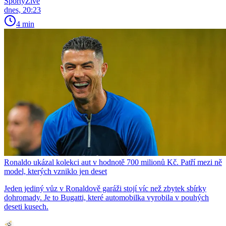
SportyŽivě
dnes, 20:23
4 min
Ronaldo ukázal kolekci aut v hodnotě 700 milionů Kč. Patří mezi ně
model, kterých vzniklo jen deset
Jeden jediný vůz v Ronaldově garáži stojí víc než zbytek sbírky
dohromady. Je to Bugatti, které automobilka vyrobila v pouhých
deseti kusech.