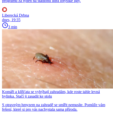
programu za týden na stadionu lídra lotyšské ligy.
Liberecká Drbna
dnes, 19:35
3 min
Komáři a klíšťata se vyhýbají zahradám, kde roste tahle levná
bylinka. Stačí ji zasadit ke stolu
S otravným hmyzem na zahradě se smířit nemusíte. Pomůže vám
řešení, které si pro vás nachystala sama příroda.