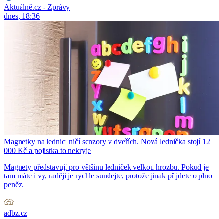
Aktuálně.cz - Zprávy
dnes, 18:36
Magnetky na lednici ničí senzory v dveřích. Nová lednička stojí 12
000 Kč a pojistka to nekryje
Magnety představují pro většinu ledniček velkou hrozbu. Pokud je
tam máte i vy, raději je rychle sundejte, protože jinak přijdete o plno
peněz.
adbz.cz