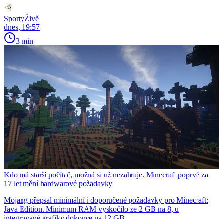
SportyŽivě
dnes, 19:57
3 min
Kdo má starší počítač, možná si už nezahraje. Minecraft poprvé za
17 let mění hardwarové požadavky
Mojang přepsal minimální i doporučené požadavky pro Minecraft:
Java Edition. Minimum RAM vyskočilo ze 2 GB na 8, u
integrované grafiky dokonce na 12 GB.