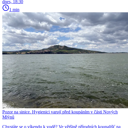
dnes, 18:30
1 min
Pozor na sinice. Hygienici varují před koupáním v části Nových
Mlýnů
Chystáte se o víkendu k vodě? Ve většině přírodních koupališť na