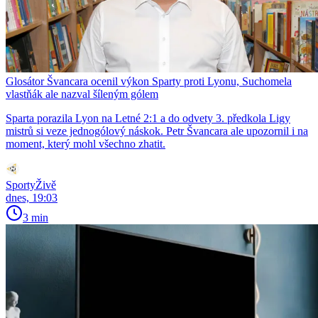
Glosátor Švancara ocenil výkon Sparty proti Lyonu, Suchomela
vlastňák ale nazval šíleným gólem
Sparta porazila Lyon na Letné 2:1 a do odvety 3. předkola Ligy
mistrů si veze jednogólový náskok. Petr Švancara ale upozornil i na
moment, který mohl všechno zhatit.
SportyŽivě
dnes, 19:03
3 min