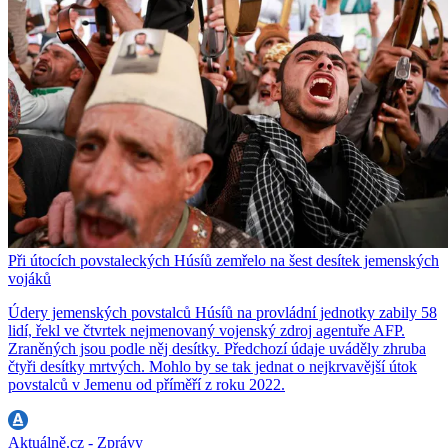
Při útocích povstaleckých Húsíů zemřelo na šest desítek jemenských
vojáků
Údery jemenských povstalců Húsíů na provládní jednotky zabily 58
lidí, řekl ve čtvrtek nejmenovaný vojenský zdroj agentuře AFP.
Zraněných jsou podle něj desítky. Předchozí údaje uváděly zhruba
čtyři desítky mrtvých. Mohlo by se tak jednat o nejkrvavější útok
povstalců v Jemenu od příměří z roku 2022.
Aktuálně.cz - Zprávy