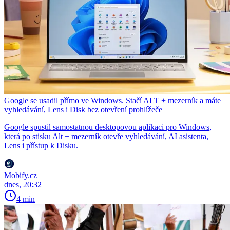
Google se usadil přímo ve Windows. Stačí ALT + mezerník a máte
vyhledávání, Lens i Disk bez otevření prohlížeče
Google spustil samostatnou desktopovou aplikaci pro Windows,
která po stisku Alt + mezerník otevře vyhledávání, AI asistenta,
Lens i přístup k Disku.
Mobify.cz
dnes, 20:32
4 min