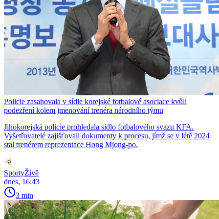
Policie zasahovala v sídle korejské fotbalové asociace kvůli
podezření kolem jmenování trenéra národního týmu
Jihokorejská policie prohledala sídlo fotbalového svazu KFA.
Vyšetřovatelé zajišťovali dokumenty k procesu, jímž se v létě 2024
stal trenérem reprezentace Hong Mjong-po.
SportyŽivě
dnes, 16:43
3 min