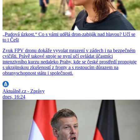
„Pudová úzkost.“ Co s vámi udělá dron-zabiják nad hlavou? Učí se
to i Češi
Zvuk FPV dronu dokáže vyvolat mrazení v zádech i na bezpečném
cvičišti. Právě takové stroje se nyní učí ovládat účastníci
intenzivního kurzu nedaleko Prahy, kde se české prostředí propojuje
s ukrajinskou zkušeností z fronty a s rostoucím důrazem na
obranyschopnost státu i společnosti.
Aktuálně.cz - Zprávy
dnes, 16:24