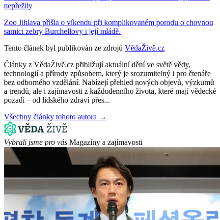
nepřežily
Zoo Jihlava přišla o víkendu při komplikovaném porodu o chovnou
samici zebry Burchellovy i její mládě.
Tento článek byl publikován ze zdrojů
VědaŽivě.cz
Články z VědaŽivě.cz přibližují aktuální dění ve světě vědy,
technologií a přírody způsobem, který je srozumitelný i pro čtenáře
bez odborného vzdělání. Nabízejí přehled nových objevů, výzkumů
a trendů, ale i zajímavosti z každodenního života, které mají vědecké
pozadí – od lidského zdraví přes...
Všechny články tohoto autora →
Vybrali jsme pro vás
Magazíny a zajímavosti