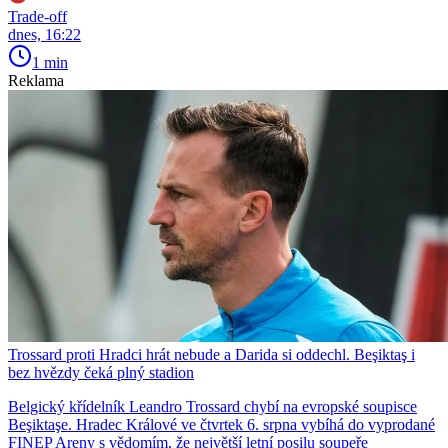
Trade-off
dnes, 16:22
1 min
Reklama
Trossard proti Hradci hrát nebude a Darida si oddechl. Beşiktaş i
bez hvězdy čeká plný stadion
Belgický křídelník Leandro Trossard chybí na evropské soupisce
Beşiktaşe. Hradec Králové ve čtvrtek 6. srpna vybíhá do vyprodané
FINEP Areny s vědomím, že největší letní posilu soupeře