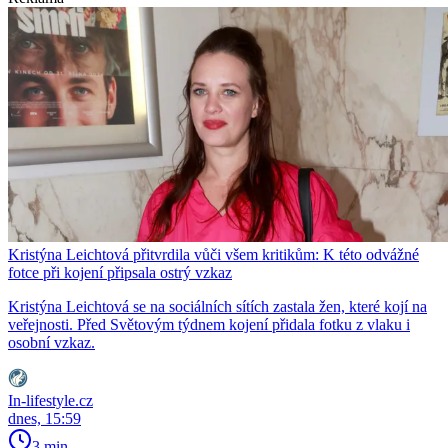
Kristýna Leichtová přitvrdila vůči všem kritikům: K této odvážné
fotce při kojení připsala ostrý vzkaz
Kristýna Leichtová se na sociálních sítích zastala žen, které kojí na
veřejnosti. Před Světovým týdnem kojení přidala fotku z vlaku i
osobní vzkaz.
In-lifestyle.cz
dnes, 15:59
3 min