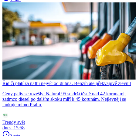
Řidiči platí za naftu nejvíc od dubna. Benzín ale překvapivě zlevnil
Ceny paliv se rozešly: Natural 95 se drží těsně nad 42 korunami,
zatímco diesel po dalším skoku míří k 45 korunám. Nejlevněji se
tankuje mimo Prahu.
Trendy svět
dnes, 15:58