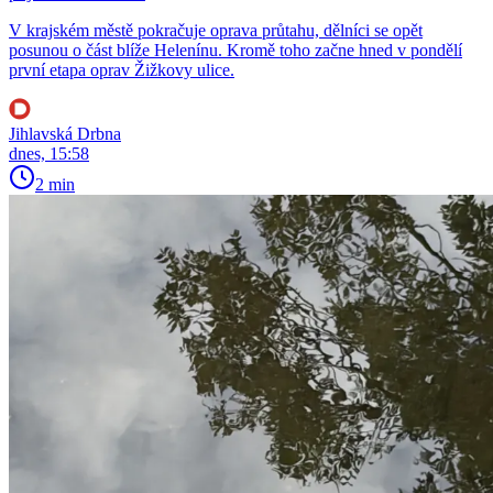
V krajském městě pokračuje oprava průtahu, dělníci se opět
posunou o část blíže Helenínu. Kromě toho začne hned v pondělí
první etapa oprav Žižkovy ulice.
Jihlavská Drbna
dnes, 15:58
2 min