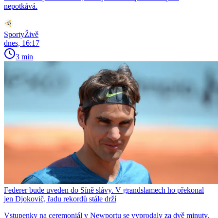
nepotkává.
SportyŽivě
dnes, 16:17
3 min
Federer bude uveden do Síně slávy. V grandslamech ho překonal
jen Djokovič, řadu rekordů stále drží
Vstupenky na ceremoniál v Newportu se vyprodaly za dvě minuty.