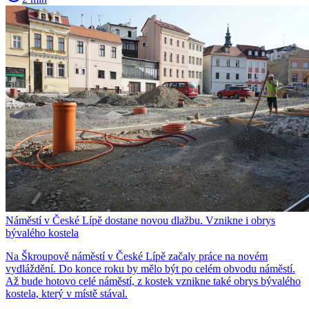
Náměstí v České Lípě dostane novou dlažbu. Vznikne i obrys
bývalého kostela
Na Škroupově náměstí v České Lípě začaly práce na novém
vydláždění. Do konce roku by mělo být po celém obvodu náměstí.
Až bude hotovo celé náměstí, z kostek vznikne také obrys bývalého
kostela, který v místě stával.