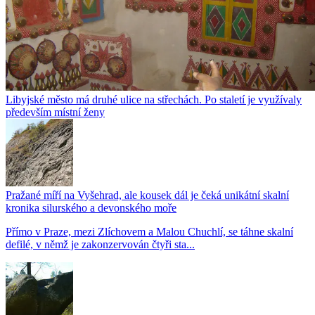
Libyjské město má druhé ulice na střechách. Po staletí je využívaly
především místní ženy
Pražané míří na Vyšehrad, ale kousek dál je čeká unikátní skalní
kronika silurského a devonského moře
Přímo v Praze, mezi Zlíchovem a Malou Chuchlí, se táhne skalní
defilé, v němž je zakonzervován čtyři sta...