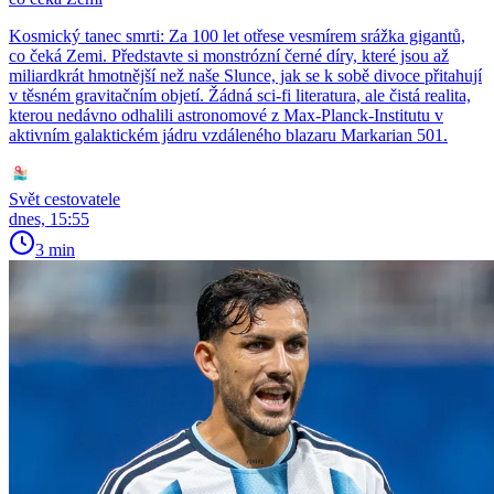
Kosmický tanec smrti: Za 100 let otřese vesmírem srážka gigantů,
co čeká Zemi. Představte si monstrózní černé díry, které jsou až
miliardkrát hmotnější než naše Slunce, jak se k sobě divoce přitahují
v těsném gravitačním objetí. Žádná sci-fi literatura, ale čistá realita,
kterou nedávno odhalili astronomové z Max-Planck-Institutu v
aktivním galaktickém jádru vzdáleného blazaru Markarian 501.
Svět cestovatele
dnes, 15:55
3 min