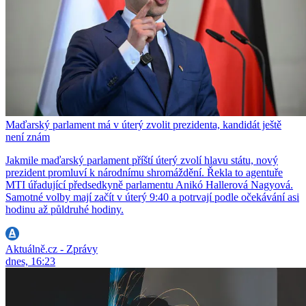
Maďarský parlament má v úterý zvolit prezidenta, kandidát ještě
není znám
Jakmile maďarský parlament příští úterý zvolí hlavu státu, nový
prezident promluví k národnímu shromáždění. Řekla to agentuře
MTI úřadující předsedkyně parlamentu Anikó Hallerová Nagyová.
Samotné volby mají začít v úterý 9:40 a potrvají podle očekávání asi
hodinu až půldruhé hodiny.
Aktuálně.cz - Zprávy
dnes, 16:23