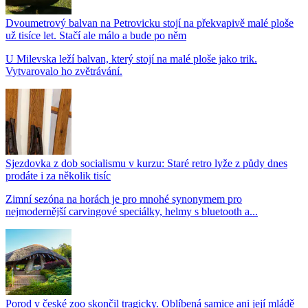
Dvoumetrový balvan na Petrovicku stojí na překvapivě malé ploše
už tisíce let. Stačí ale málo a bude po něm
U Milevska leží balvan, který stojí na malé ploše jako trik.
Vytvarovalo ho zvětrávání.
Sjezdovka z dob socialismu v kurzu: Staré retro lyže z půdy dnes
prodáte i za několik tisíc
Zimní sezóna na horách je pro mnohé synonymem pro
nejmodernější carvingové speciálky, helmy s bluetooth a...
Porod v české zoo skončil tragicky. Oblíbená samice ani její mládě