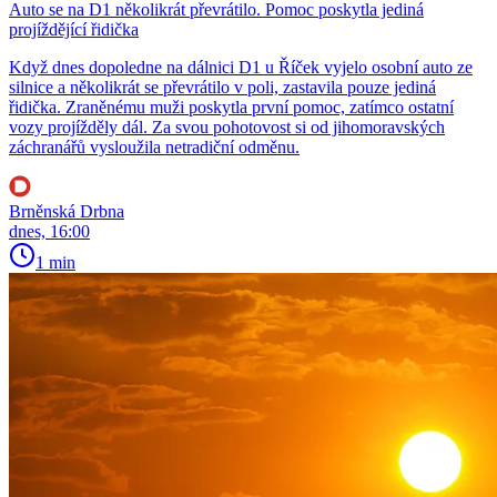
Auto se na D1 několikrát převrátilo. Pomoc poskytla jediná
projíždějící řidička
Když dnes dopoledne na dálnici D1 u Říček vyjelo osobní auto ze
silnice a několikrát se převrátilo v poli, zastavila pouze jediná
řidička. Zraněnému muži poskytla první pomoc, zatímco ostatní
vozy projížděly dál. Za svou pohotovost si od jihomoravských
záchranářů vysloužila netradiční odměnu.
Brněnská Drbna
dnes, 16:00
1 min