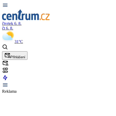
čtvrtek 6. 8.
čt 6. 8.
31°C
Přihlášení
Reklama