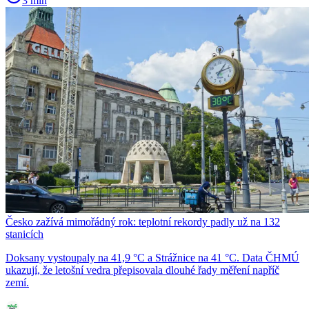
3 min
Česko zažívá mimořádný rok: teplotní rekordy padly už na 132
stanicích
Doksany vystoupaly na 41,9 °C a Strážnice na 41 °C. Data ČHMÚ
ukazují, že letošní vedra přepisovala dlouhé řady měření napříč
zemí.