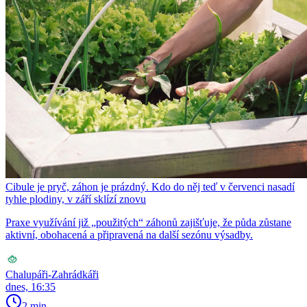
Cibule je pryč, záhon je prázdný. Kdo do něj teď v červenci nasadí
tyhle plodiny, v září sklízí znovu
Praxe využívání již „použitých“ záhonů zajišťuje, že půda zůstane
aktivní, obohacená a připravená na další sezónu výsadby.
Chalupáři-Zahrádkáři
dnes, 16:35
2 min