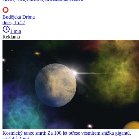
Budějcká Drbna
dnes, 15:57
1 min
Reklama
Kosmický tanec smrti: Za 100 let otřese vesmírem srážka gigantů,
co čeká Zemi