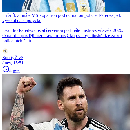
Hříšník z finále MS kopal roh pod ochranou policie. Paredes pak
vyvolal další potyčku
Leandro Paredes dostal červenou po finále mistrovství světa 2026.
O pár dní později rozehrával rohový kop v argentinské lize za zdí
policejních štítů.
SportyŽivě
dnes, 15:51
4 min