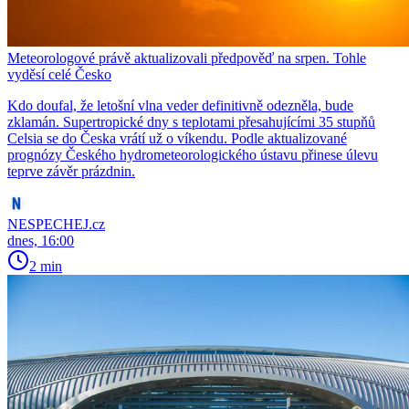
Meteorologové právě aktualizovali předpověď na srpen. Tohle
vyděsí celé Česko
Kdo doufal, že letošní vlna veder definitivně odezněla, bude
zklamán. Supertropické dny s teplotami přesahujícími 35 stupňů
Celsia se do Česka vrátí už o víkendu. Podle aktualizované
prognózy Českého hydrometeorologického ústavu přinese úlevu
teprve závěr prázdnin.
NESPECHEJ.cz
dnes, 16:00
2 min