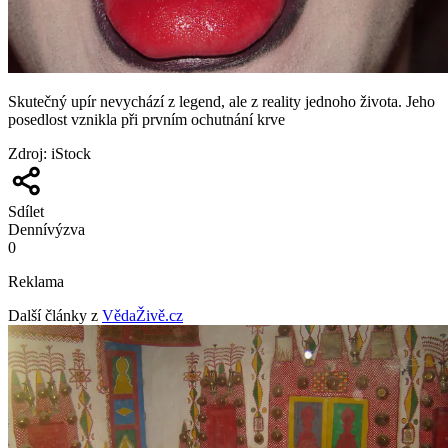
Skutečný upír nevychází z legend, ale z reality jednoho života. Jeho
posedlost vznikla při prvním ochutnání krve
Zdroj
:
iStock
Sdílet
Denní
výzva
0
Reklama
Další články z
VědaŽivě.cz