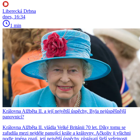
Liberecká Drbna
dnes, 16:34
1 min
Královna Alžběta II. a její největší úspěchy. Byla nejúspěšnější
panovnicí?
Královna Alžběta II. vládla Velké Británii 70 let. Díky tomu se
zařadila mezi nejdéle panující krále a královny. Ačkoliv ji všichni
podle jména znají, její největší úspěchy zůstávají širší veřejnosti