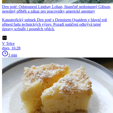
Den poté: Odstoupení Lindsay Lohan, finančně nedostupný Gibson,
nereálný příběh a zákaz pro pracovníky americké agentury
Katastrofický snímek Den poté s Dennisem Quaidem v hlavní roli
přinesl řadu technických výzev. Pozadí natáčení odkrývá tajné
úpravy scénáře i posměch vědců.
V Telce
dnes, 16:28
3 min