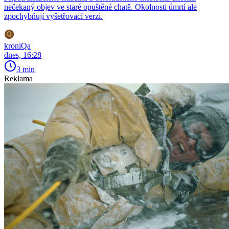
nečekaný objev ve staré opuštěné chatě. Okolnosti úmrtí ale
zpochybňují vyšetřovací verzi.
kroniQa
dnes, 16:28
3 min
Reklama