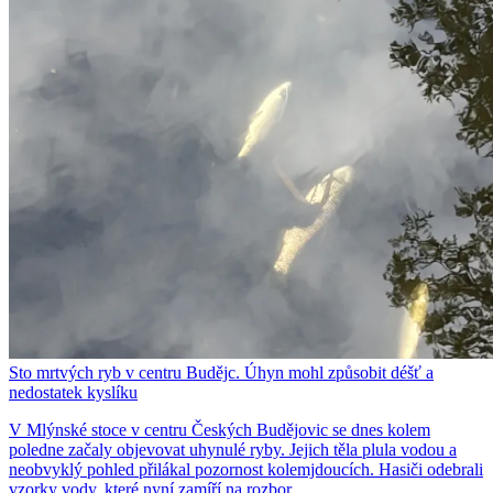
Sto mrtvých ryb v centru Budějc. Úhyn mohl způsobit déšť a
nedostatek kyslíku
V Mlýnské stoce v centru Českých Budějovic se dnes kolem
poledne začaly objevovat uhynulé ryby. Jejich těla plula vodou a
neobvyklý pohled přilákal pozornost kolemjdoucích. Hasiči odebrali
vzorky vody, které nyní zamíří na rozbor.