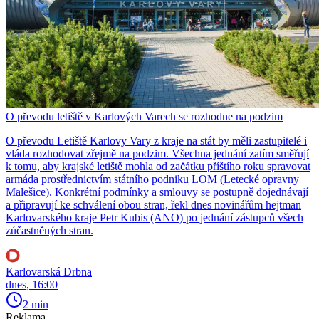
O převodu letiště v Karlových Varech se rozhodne na podzim
O převodu Letiště Karlovy Vary z kraje na stát by měli zastupitelé i
vláda rozhodovat zřejmě na podzim. Všechna jednání zatím směřují
k tomu, aby krajské letiště mohla od začátku příštího roku spravovat
armáda prostřednictvím státního podniku LOM (Letecké opravny
Malešice). Konkrétní podmínky a smlouvy se postupně dojednávají
a připravují ke schválení obou stran, řekl dnes novinářům hejtman
Karlovarského kraje Petr Kubis (ANO) po jednání zástupců všech
zúčastněných stran.
Karlovarská Drbna
dnes, 16:00
2 min
Reklama