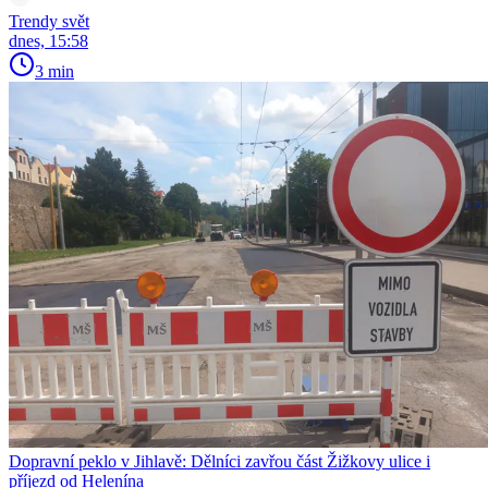
Trendy svět
dnes, 15:58
3 min
Dopravní peklo v Jihlavě: Dělníci zavřou část Žižkovy ulice i
příjezd od Helenína