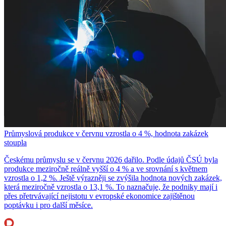
Průmyslová produkce v červnu vzrostla o 4 %, hodnota zakázek
stoupla
Českému průmyslu se v červnu 2026 dařilo. Podle údajů ČSÚ byla
produkce meziročně reálně vyšší o 4 % a ve srovnání s květnem
vzrostla o 1,2 %. Ještě výrazněji se zvýšila hodnota nových zakázek,
která meziročně vzrostla o 13,1 %. To naznačuje, že podniky mají i
přes přetrvávající nejistotu v evropské ekonomice zajištěnou
poptávku i pro další měsíce.