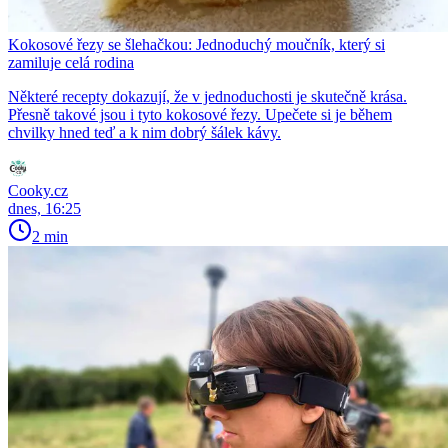
Kokosové řezy se šlehačkou: Jednoduchý moučník, který si
zamiluje celá rodina
Některé recepty dokazují, že v jednoduchosti je skutečně krása.
Přesně takové jsou i tyto kokosové řezy. Upečete si je během
chvilky hned teď a k nim dobrý šálek kávy.
Cooky.cz
dnes, 16:25
2 min