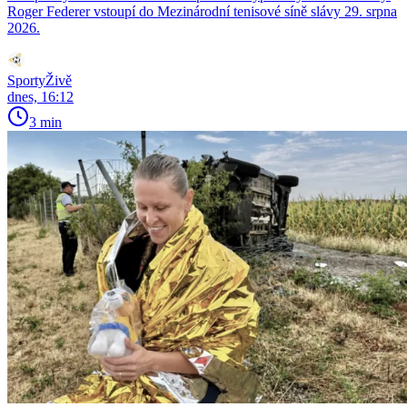
Roger Federer vstoupí do Mezinárodní tenisové síně slávy 29. srpna
2026.
SportyŽivě
dnes, 16:12
3 min