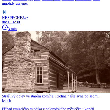
mnohdy utajené.
NESPECHEJ.cz
dnes, 16:30
3 min
Strašlivý objev ve starém komíně. Rodina našla syna po sedmi
letech
Případ zmizelého mladíka z coloradského městečka ukončil