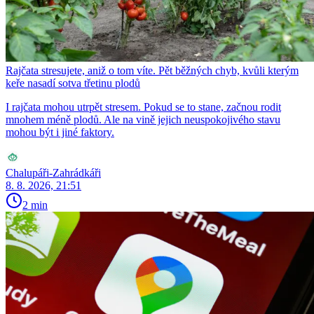
Rajčata stresujete, aniž o tom víte. Pět běžných chyb, kvůli kterým
keře nasadí sotva třetinu plodů
I rajčata mohou utrpět stresem. Pokud se to stane, začnou rodit
mnohem méně plodů. Ale na vině jejich neuspokojivého stavu
mohou být i jiné faktory.
Chalupáři-Zahrádkáři
8. 8. 2026, 21:51
2 min