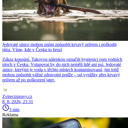
Jedovaté sinice mohou psům způsobit krvavý průjem i poškodit
játra. Víme, kde v Česku to hrozí
Zákaz koupání. Takovou nálepkou označili hygienici osm vodních
ploch v Česku. Vstupovat by do nich neměli lidé ani psi. Jedovaté
sinice, kterými je voda v těchto místech kontaminovaná, jim totiž
mohou způsobit vážné zdravotní potíže – od vyrážky přes krvavý
průjem až po poškození jater.
Zvirecizpravy.cz
8. 8. 2026, 21:31
3 min
Reklama