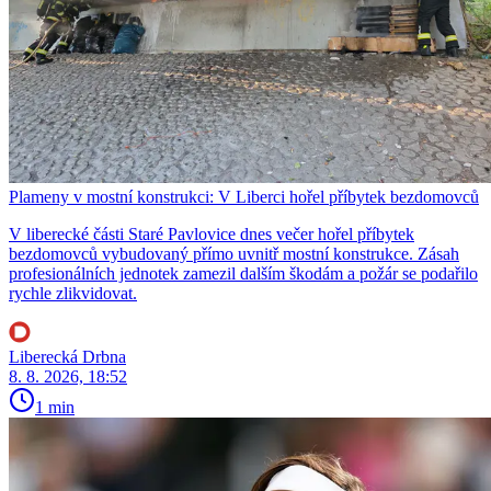
Plameny v mostní konstrukci: V Liberci hořel příbytek bezdomovců
V liberecké části Staré Pavlovice dnes večer hořel příbytek
bezdomovců vybudovaný přímo uvnitř mostní konstrukce. Zásah
profesionálních jednotek zamezil dalším škodám a požár se podařilo
rychle zlikvidovat.
Liberecká Drbna
8. 8. 2026, 18:52
1 min