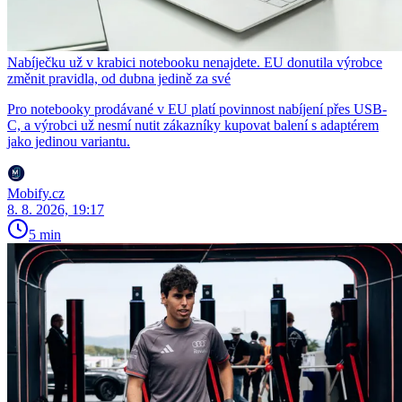
Nabíječku už v krabici notebooku nenajdete. EU donutila výrobce
změnit pravidla, od dubna jedině za své
Pro notebooky prodávané v EU platí povinnost nabíjení přes USB-
C, a výrobci už nesmí nutit zákazníky kupovat balení s adaptérem
jako jedinou variantu.
Mobify.cz
8. 8. 2026, 19:17
5 min