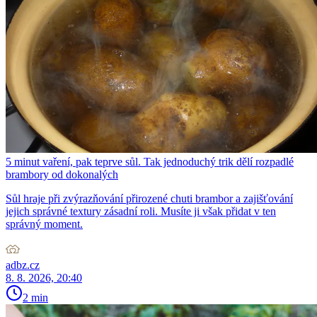
5 minut vaření, pak teprve sůl. Tak jednoduchý trik dělí rozpadlé
brambory od dokonalých
Sůl hraje při zvýrazňování přirozené chuti brambor a zajišťování
jejich správné textury zásadní roli. Musíte ji však přidat v ten
správný moment.
adbz.cz
8. 8. 2026, 20:40
2 min