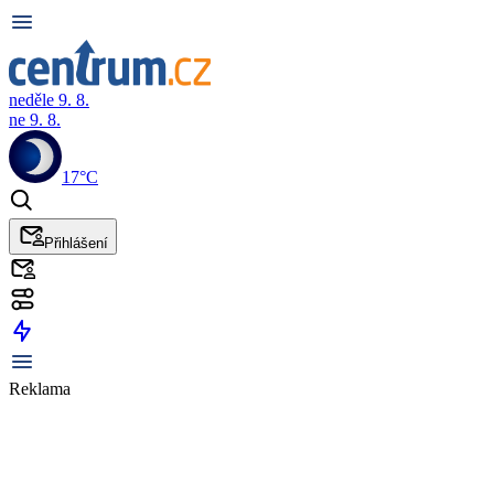
neděle 9. 8.
ne 9. 8.
17°C
Přihlášení
Reklama