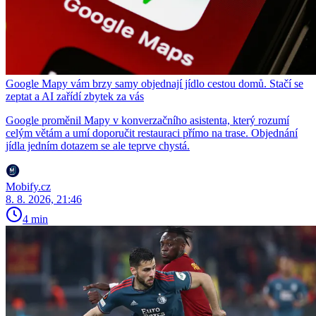
Google Mapy vám brzy samy objednají jídlo cestou domů. Stačí se
zeptat a AI zařídí zbytek za vás
Google proměnil Mapy v konverzačního asistenta, který rozumí
celým větám a umí doporučit restauraci přímo na trase. Objednání
jídla jedním dotazem se ale teprve chystá.
Mobify.cz
8. 8. 2026, 21:46
4 min