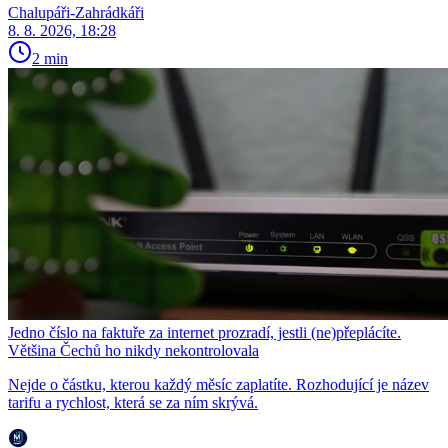
Chalupáři-Zahrádkáři
8. 8. 2026, 18:28
2 min
Jedno číslo na faktuře za internet prozradí, jestli (ne)přeplácíte.
Většina Čechů ho nikdy nekontrolovala
Nejde o částku, kterou každý měsíc zaplatíte. Rozhodující je název
tarifu a rychlost, která se za ním skrývá.