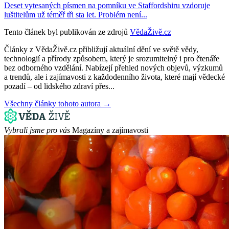
Deset vytesaných písmen na pomníku ve Staffordshiru vzdoruje
luštitelům už téměř tři sta let. Problém není...
Tento článek byl publikován ze zdrojů
VědaŽivě.cz
Články z VědaŽivě.cz přibližují aktuální dění ve světě vědy,
technologií a přírody způsobem, který je srozumitelný i pro čtenáře
bez odborného vzdělání. Nabízejí přehled nových objevů, výzkumů
a trendů, ale i zajímavosti z každodenního života, které mají vědecké
pozadí – od lidského zdraví přes...
Všechny články tohoto autora →
Vybrali jsme pro vás
Magazíny a zajímavosti