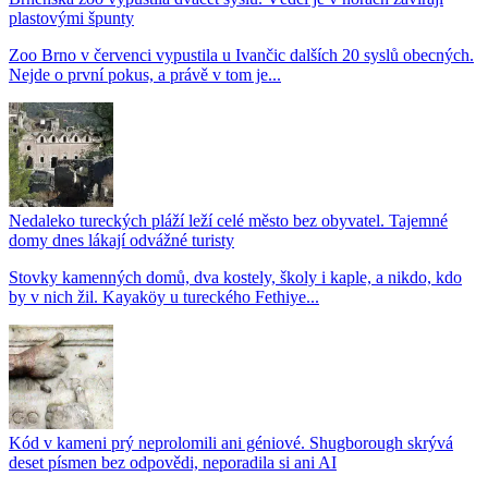
plastovými špunty
Zoo Brno v červenci vypustila u Ivančic dalších 20 syslů obecných.
Nejde o první pokus, a právě v tom je...
Nedaleko tureckých pláží leží celé město bez obyvatel. Tajemné
domy dnes lákají odvážné turisty
Stovky kamenných domů, dva kostely, školy i kaple, a nikdo, kdo
by v nich žil. Kayaköy u tureckého Fethiye...
Kód v kameni prý neprolomili ani géniové. Shugborough skrývá
deset písmen bez odpovědi, neporadila si ani AI