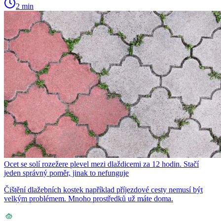
2 min
Ocet se solí rozežere plevel mezi dlaždicemi za 12 hodin. Stačí
jeden správný poměr, jinak to nefunguje
Čištění dlažebních kostek například příjezdové cesty nemusí být
velkým problémem. Mnoho prostředků už máte doma.