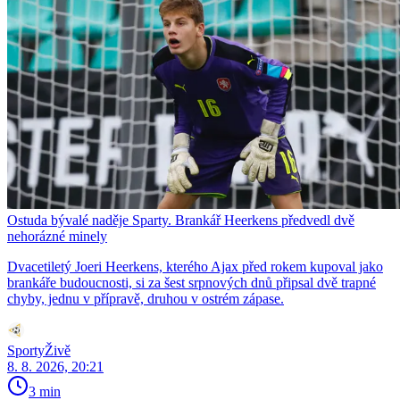
Ostuda bývalé naděje Sparty. Brankář Heerkens předvedl dvě
nehorázné minely
Dvacetiletý Joeri Heerkens, kterého Ajax před rokem kupoval jako
brankáře budoucnosti, si za šest srpnových dnů připsal dvě trapné
chyby, jednu v přípravě, druhou v ostrém zápase.
SportyŽivě
8. 8. 2026, 20:21
3 min