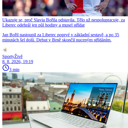
Ukazuje se, proč Slavia Bořila odstavila. Tělo už nespolupracuje, za
Liberec odehrál jen půl hodiny a musel střídat
Jan Bořil nastoupil za Liberec poprvé v základní sestavě, a po 35
minutách šel dolů. Debut v Brně skončil nuceným střídáním.
SportyŽivě
8. 8. 2026, 19:19
3 min