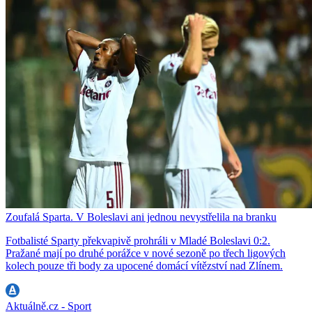
Zoufalá Sparta. V Boleslavi ani jednou nevystřelila na branku
Fotbalisté Sparty překvapivě prohráli v Mladé Boleslavi 0:2.
Pražané mají po druhé porážce v nové sezoně po třech ligových
kolech pouze tři body za upocené domácí vítězství nad Zlínem.
Aktuálně.cz - Sport