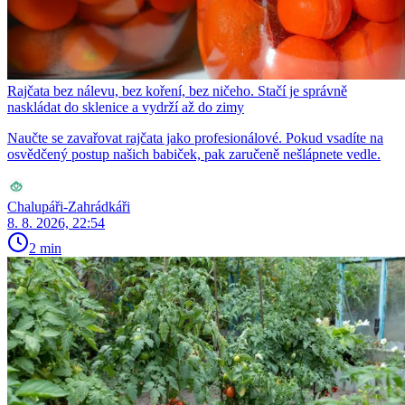
Rajčata bez nálevu, bez koření, bez ničeho. Stačí je správně
naskládat do sklenice a vydrží až do zimy
Naučte se zavařovat rajčata jako profesionálové. Pokud vsadíte na
osvědčený postup našich babiček, pak zaručeně nešlápnete vedle.
Chalupáři-Zahrádkáři
8. 8. 2026, 22:54
2 min