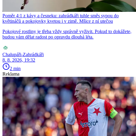
Poměr 4:1 z kávy a česneku: zahrádkáři tuhle směs sypou do
květináčů a pokojovky kvetou i v zimě. Mšice z ní utečou
Pokojové rostliny je třeba vždy správně vyživit. Pokud to dokážete,
budou vám dělat radost po opravdu dlouhá léta.
Chalupáři-Zahrádkáři
8. 8. 2026, 19:32
2 min
Reklama