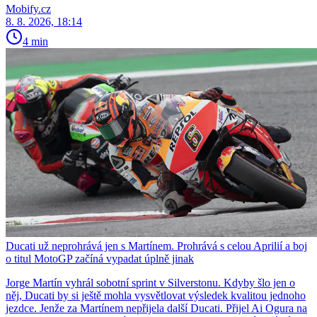
Mobify.cz
8. 8. 2026, 18:14
4 min
Ducati už neprohrává jen s Martínem. Prohrává s celou Aprilií a boj
o titul MotoGP začíná vypadat úplně jinak
Jorge Martín vyhrál sobotní sprint v Silverstonu. Kdyby šlo jen o
něj, Ducati by si ještě mohla vysvětlovat výsledek kvalitou jednoho
jezdce. Jenže za Martínem nepřijela další Ducati. Přijel Ai Ogura na