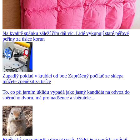
Na kvalitě spánku záleží čím dál víc. Lidé vykupují staré péřové
peřiny za tisíce korun
Zapadlý poklad v krabici od bot: Zaprášený počítač ze sklepa
můžete zpeněžit za tisíce
To, co při jarním úklidu vypadá jako jasný kandidát na odvoz do
sběrného dvoru, má pro nadšence a sběratele...
Brněnská zoo vypustila dvacet syslů. Vědci je v norách zavírají