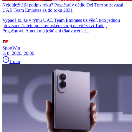
Nejdůležitější podpis roku? Pogačarův dědic Del Toro se zavázal
UAE Team Emirates až do roku 2031
Vypadá to, že v týmu UAE Team Emirates už vědí, kdo jednou
převezme štafetu po slovinském stroji na vítězství Tadeji
Pogačarovi. A není mu ještě ani třiadvacet let...
SportWin
8. 8. 2026, 20:06
1 min