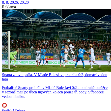
8. 8. 2026, 20:20
Reklama
Sparta znovu padla. V Mladé Boleslavi prohrála 0:2, domácí vedou
ligu
Fotbalisté Sparty prohráli v Mladé Boleslavi 0:2 a po druhé porážce
v sezoně mají po třech ligových kolech pouze tři body. Středočeši
vedou tabulku.
Pražská Drbna