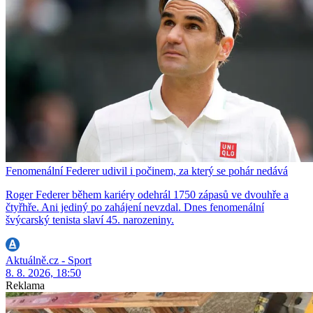
Fenomenální Federer udivil i počinem, za který se pohár nedává
Roger Federer během kariéry odehrál 1750 zápasů ve dvouhře a
čtyřhře. Ani jediný po zahájení nevzdal. Dnes fenomenální
švýcarský tenista slaví 45. narozeniny.
Aktuálně.cz - Sport
8. 8. 2026, 18:50
Reklama