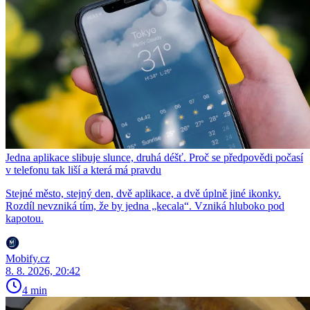
Jedna aplikace slibuje slunce, druhá déšť. Proč se předpovědi počasí
v telefonu tak liší a která má pravdu
Stejné město, stejný den, dvě aplikace, a dvě úplně jiné ikonky.
Rozdíl nevzniká tím, že by jedna „kecala“. Vzniká hluboko pod
kapotou.
Mobify.cz
8. 8. 2026, 20:42
4 min