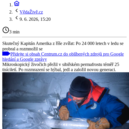
VědaŽivě.cz
9. 6. 2026, 15:20
3 min
Skutečný Kapitán Amerika z říše zvířat: Po 24 000 letech v ledu se
probral a rozmnožil se
Přidejte si obsah Centrum.cz do oblíbených zdrojů pro Google
hledání a Google zprávy
Mikroskopický živočich přežil v sibiřském permafrostu téměř 25
tisíciletí. Po rozmrazení se hýbal, jedl a založil novou generaci.