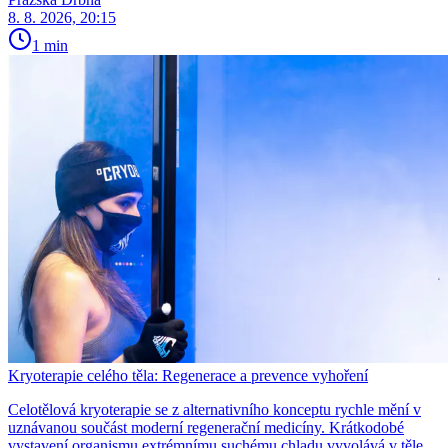
8. 8. 2026, 20:15
1 min
Kryoterapie celého těla: Regenerace a prevence vyhoření
Celotělová kryoterapie se z alternativního konceptu rychle mění v
uznávanou součást moderní regenerační medicíny. Krátkodobé
vystavení organismu extrémnímu suchému chladu vyvolává v těle