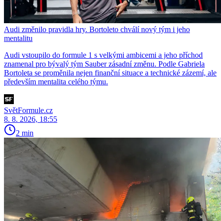
Audi změnilo pravidla hry. Bortoleto chválí nový tým i jeho
mentalitu
Audi vstoupilo do formule 1 s velkými ambicemi a jeho příchod
znamenal pro bývalý tým Sauber zásadní změnu. Podle Gabriela
Bortoleta se proměnila nejen finanční situace a technické zázemí, ale
především mentalita celého týmu.
SvětFormule.cz
8. 8. 2026, 18:55
2 min