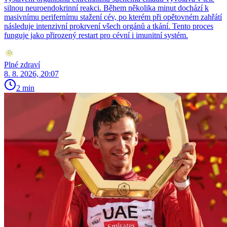
silnou neuroendokrinní reakci. Během několika minut dochází k
masivnímu perifernímu stažení cév, po kterém při opětovném zahřátí
následuje intenzivní prokrvení všech orgánů a tkání. Tento proces
funguje jako přirozený restart pro cévní i imunitní systém.
Plné zdraví
8. 8. 2026, 20:07
2 min