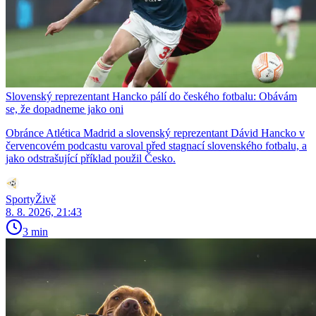
Slovenský reprezentant Hancko pálí do českého fotbalu: Obávám
se, že dopadneme jako oni
Obránce Atlética Madrid a slovenský reprezentant Dávid Hancko v
červencovém podcastu varoval před stagnací slovenského fotbalu, a
jako odstrašující příklad použil Česko.
SportyŽivě
8. 8. 2026, 21:43
3 min