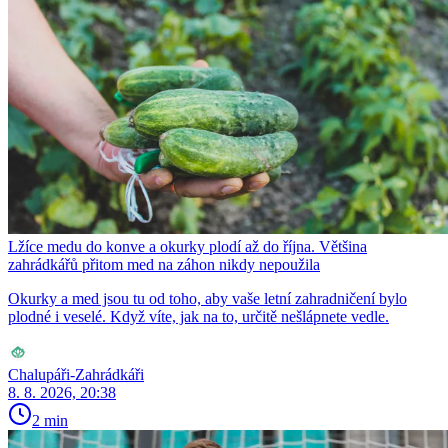
Lžíce medu do konve a okurky plodí až do října. Většina
zahrádkářů přitom med na záhon nikdy nepoužila
Okurky a med jsou tu od toho, aby vaše letní zahradničení bylo
plodné i veselé. Když víte, jak na to, určitě nešlápnete vedle.
Chalupáři-Zahrádkáři
8. 8. 2026, 20:38
2 min