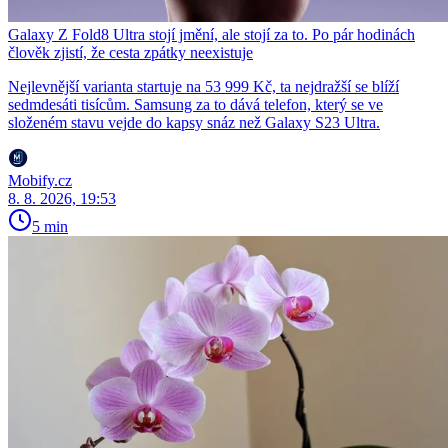
Galaxy Z Fold8 Ultra stojí jmění, ale stojí za to. Po pár hodinách
člověk zjistí, že cesta zpátky neexistuje
Nejlevnější varianta startuje na 53 999 Kč, ta nejdražší se blíží
sedmdesáti tisícům. Samsung za to dává telefon, který se ve
složeném stavu vejde do kapsy snáz než Galaxy S23 Ultra.
Mobify.cz
8. 8. 2026, 19:53
5 min