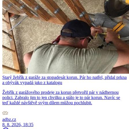
Starý žebřík z garáže za stopadesát korun. Pár ho natřel, přidal prkna
a obývák vypadá jako z katalogu
Žebřík z garážového prodeje za korun přetvořil pár v nádhernou
polici. Zabralo jim to jen chvilku a stálo je to pár korun. Navíc se
teď každé návštěvě svým dílem můžou pochlubit.
adbz.cz
8. 8. 2026, 18:35