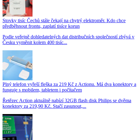
Stovky tisíc Čechů stále čekají na chytrý elektroměr. Kdo chce
předběhnout frontu, zaplatí tisíce korun
Podle veřejně dohledatelných dat distribučních společností zbývá v
Česku vyměnit kolem 400 tisíc...
Plný telefon vyřeší fleška za 219 Kč z Actionu. Má dva konektory a
funguje s mobilem, tabletem i počítačem
Řetězec Action aktuálně nabízí 32GB flash disk Philips se dvěma
konektory za 219,90 Kč. Stačí zasunout,...