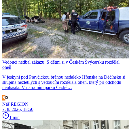
Vedoucí nedbal zákazu. S dětmi si v Českém Švýcarsku rozdělal
oheň
V jeskyni pod Pravčickou bránou nedaleko Hřenska na Děčínsku si
skupina nezletilých s vedoucím rozdělala oheň, který při odchodu
neuhasila. V národním parku České…
Náš REGION
7. 8. 2026, 18:50
1 min