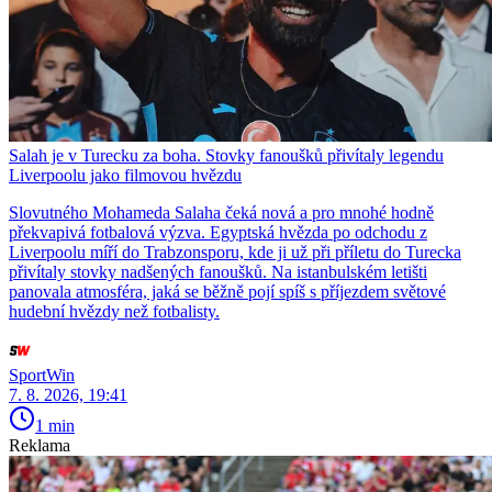
Salah je v Turecku za boha. Stovky fanoušků přivítaly legendu
Liverpoolu jako filmovou hvězdu
Slovutného Mohameda Salaha čeká nová a pro mnohé hodně
překvapivá fotbalová výzva. Egyptská hvězda po odchodu z
Liverpoolu míří do Trabzonsporu, kde ji už při příletu do Turecka
přivítaly stovky nadšených fanoušků. Na istanbulském letišti
panovala atmosféra, jaká se běžně pojí spíš s příjezdem světové
hudební hvězdy než fotbalisty.
SportWin
7. 8. 2026, 19:41
1 min
Reklama