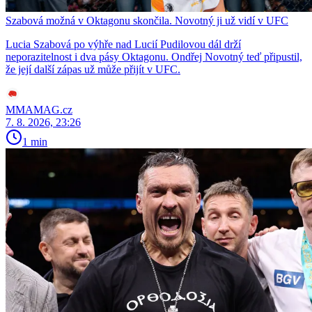
Szabová možná v Oktagonu skončila. Novotný ji už vidí v UFC
Lucia Szabová po výhře nad Lucií Pudilovou dál drží
neporazitelnost i dva pásy Oktagonu. Ondřej Novotný teď připustil,
že její další zápas už může přijít v UFC.
MMAMAG.cz
7. 8. 2026, 23:26
1 min