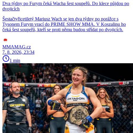
Dva týdny po Furym čeká Wacha šest soupeřů. Do klece půjdou po
dvojicích
Šestačtyřicetiletý Mariusz Wach se jen dva týdny po porážce s
Tysonem Furym vrací do PRIME SHOW MMA. V Koszalinu ho
čeká šest soupeřů, kteří se proti němu budou střídat po dvojicích.
MMAMAG.cz
7. 8. 2026, 23:34
1 min