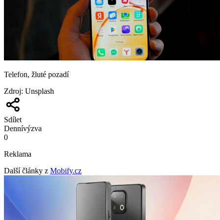
Telefon, žluté pozadí
Zdroj
:
Unsplash
Sdílet
Denní
výzva
0
Reklama
Další články z
Mobify.cz