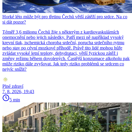
Horké léto může být pro třetinu Čechů větší zátěží pro srdce. Na co
si dát pozor?
Téměř 3,6 milionu Čechů žije s některým z kardiovaskulárních
onemocnění nebo jejich následky. Patří mezi ně například vysoký
krevní tlak, ischemická choroba srdeční, porucha srdečního rytmu
nebo stav po cévní mozkové příhodě. Právě tito lidé mohou hůře
zvládat vysoké letní teploty, dehydrataci, větší fyzickou zátěž i
změny režimu během dovolených. Častější konzumace alkoholu pak
může riziko dále zvyšovat. Jak tedy riziko problémů se srdcem co
nejvíc snížit?
Plné zdraví
7. 8. 2026, 19:43
5 min