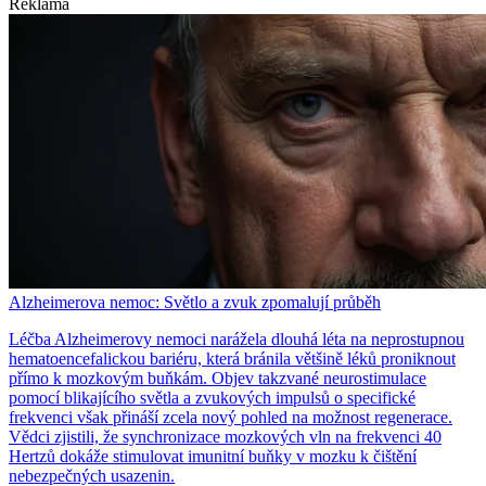
Reklama
Alzheimerova nemoc: Světlo a zvuk zpomalují průběh
Léčba Alzheimerovy nemoci narážela dlouhá léta na neprostupnou
hematoencefalickou bariéru, která bránila většině léků proniknout
přímo k mozkovým buňkám. Objev takzvané neurostimulace
pomocí blikajícího světla a zvukových impulsů o specifické
frekvenci však přináší zcela nový pohled na možnost regenerace.
Vědci zjistili, že synchronizace mozkových vln na frekvenci 40
Hertzů dokáže stimulovat imunitní buňky v mozku k čištění
nebezpečných usazenin.