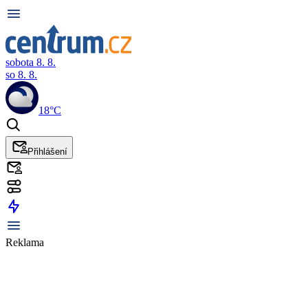
sobota 8. 8.
so 8. 8.
18°C
Přihlášení
Reklama