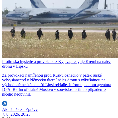
Protiruská hysterie a provokace z Kyjeva, reaguje Kreml na nález
dronu v Lipsku
Za provokaci namířenou proti Rusku označilo v pátek ruské
velvyslanectví v Německu úterní nález dronu s výbušninou na
východoněmeckém letišti Lipsko/Halle. Informuje o tom agentura
DPA. Berlín oficiálně Moskvu v souvislosti s tímto případem z
ničeho neobvinil.
Aktuálně.cz - Zprávy
7. 8. 2026, 20:23