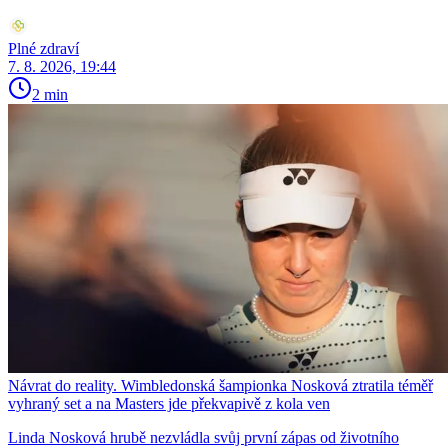
Plné zdraví
7. 8. 2026, 19:44
2 min
Návrat do reality. Wimbledonská šampionka Nosková ztratila téměř
vyhraný set a na Masters jde překvapivě z kola ven
Linda Nosková hrubě nezvládla svůj první zápas od životního