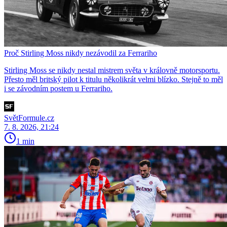
Proč Stirling Moss nikdy nezávodil za Ferrariho
Stirling Moss se nikdy nestal mistrem světa v královně motorsportu.
Přesto měl britský pilot k titulu několikrát velmi blízko. Stejně to měl
i se závodním postem u Ferrariho.
SvětFormule.cz
7. 8. 2026, 21:24
1 min