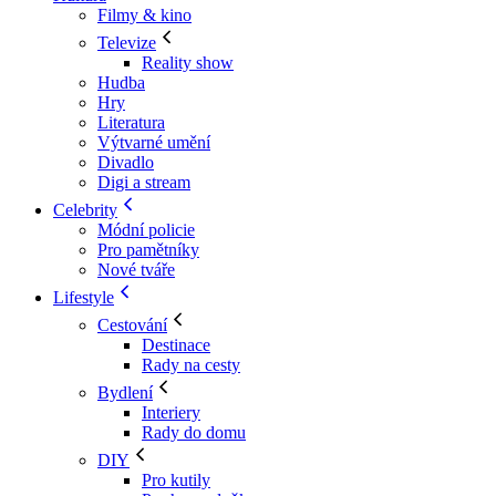
Filmy & kino
Televize
Reality show
Hudba
Hry
Literatura
Výtvarné umění
Divadlo
Digi a stream
Celebrity
Módní policie
Pro pamětníky
Nové tváře
Lifestyle
Cestování
Destinace
Rady na cesty
Bydlení
Interiery
Rady do domu
DIY
Pro kutily