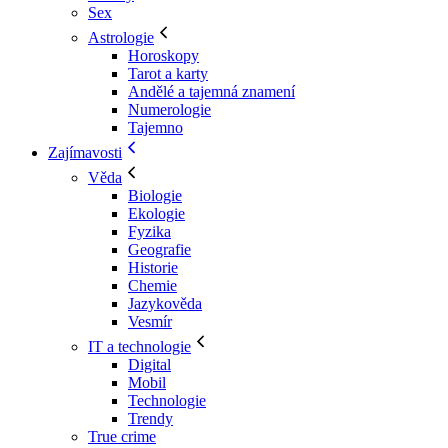
Sex
Astrologie
Horoskopy
Tarot a karty
Andělé a tajemná znamení
Numerologie
Tajemno
Zajímavosti
Věda
Biologie
Ekologie
Fyzika
Geografie
Historie
Chemie
Jazykověda
Vesmír
IT a technologie
Digital
Mobil
Technologie
Trendy
True crime