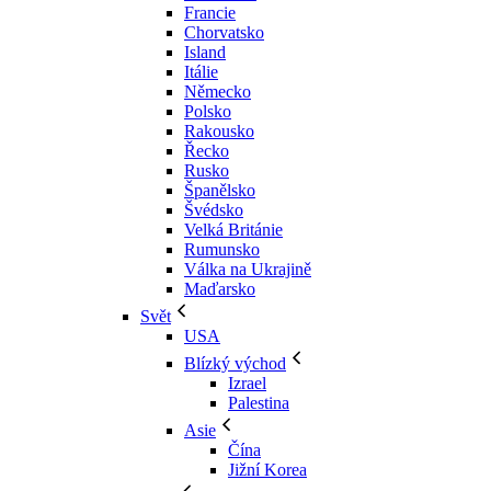
Francie
Chorvatsko
Island
Itálie
Německo
Polsko
Rakousko
Řecko
Rusko
Španělsko
Švédsko
Velká Británie
Rumunsko
Válka na Ukrajině
Maďarsko
Svět
USA
Blízký východ
Izrael
Palestina
Asie
Čína
Jižní Korea