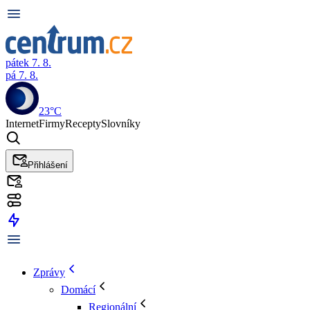
pátek 7. 8.
pá 7. 8.
23°C
Internet
Firmy
Recepty
Slovníky
Přihlášení
Zprávy
Domácí
Regionální