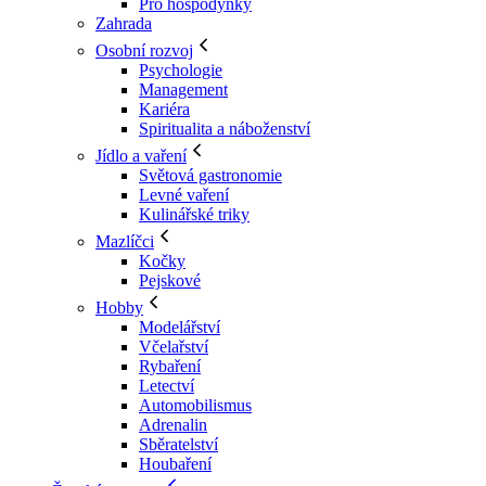
Pro hospodyňky
Zahrada
Osobní rozvoj
Psychologie
Management
Kariéra
Spiritualita a náboženství
Jídlo a vaření
Světová gastronomie
Levné vaření
Kulinářské triky
Mazlíčci
Kočky
Pejskové
Hobby
Modelářství
Včelařství
Rybaření
Letectví
Automobilismus
Adrenalin
Sběratelství
Houbaření