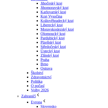
Jihočeský kraj
Jihomoravský kraj
Karlovarský kraj
Kraj Vysočina
Králověhradecký kraj
Liberecký kraj
Moravskoslezský kraj
Olomoucký kraj
Pardubický kraj
Plzeňský kraj
Středočeský kraj
Ústecký kraj
Zlínský kraj
Praha
Brno
Ostrava
Školství
Zdravotnictví
Politika
O počasí
Volby 2026
Zahraničí
Evropa
Slovensko