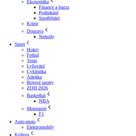
Ekonomika
Finance a burza
Podnikání
Spotřebitel
Krimi
Doprava
Nehody
Sport
Hokej
Fotbal
Tenis
Lyžování
Cyklistika
Atletika
Bojové sporty
ZOH 2026
Basketbal
NBA
Motosport
F1
Auto-moto
Elektromobily
Kultura