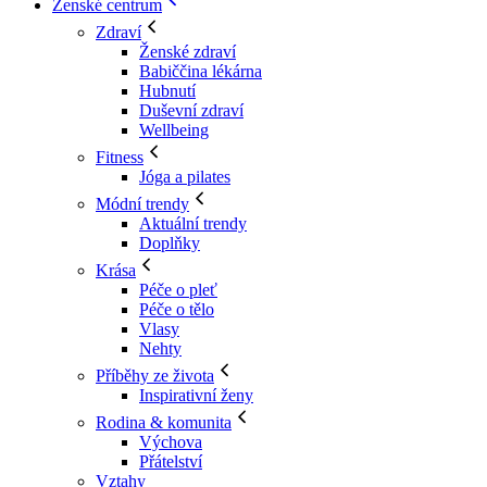
Ženské centrum
Zdraví
Ženské zdraví
Babiččina lékárna
Hubnutí
Duševní zdraví
Wellbeing
Fitness
Jóga a pilates
Módní trendy
Aktuální trendy
Doplňky
Krása
Péče o pleť
Péče o tělo
Vlasy
Nehty
Příběhy ze života
Inspirativní ženy
Rodina & komunita
Výchova
Přátelství
Vztahy