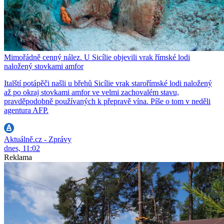
Mimořádně cenný nález. U Sicílie objevili vrak římské lodi
naložený stovkami amfor
Italští potápěči našli u břehů Sicílie vrak starořímské lodi naložený
až po okraj stovkami amfor ve velmi zachovalém stavu,
pravděpodobně používaných k přepravě vína. Píše o tom v neděli
agentura AFP.
Aktuálně.cz - Zprávy
dnes, 11:02
Reklama