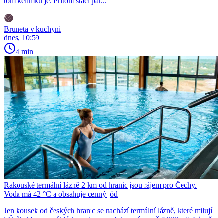
tom kelímku je. Přitom stačí pár...
Bruneta v kuchyni
dnes, 10:59
4 min
Rakouské termální lázně 2 km od hranic jsou rájem pro Čechy.
Voda má 42 °C a obsahuje cenný jód
Jen kousek od českých hranic se nachází termální lázně, které milují