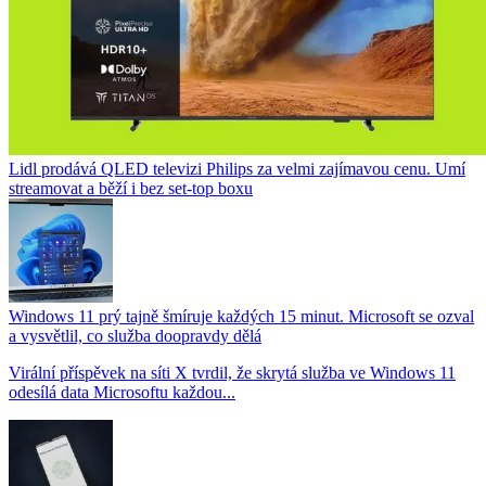
Lidl prodává QLED televizi Philips za velmi zajímavou cenu. Umí
streamovat a běží i bez set-top boxu
Windows 11 prý tajně šmíruje každých 15 minut. Microsoft se ozval
a vysvětlil, co služba doopravdy dělá
Virální příspěvek na síti X tvrdil, že skrytá služba ve Windows 11
odesílá data Microsoftu každou...