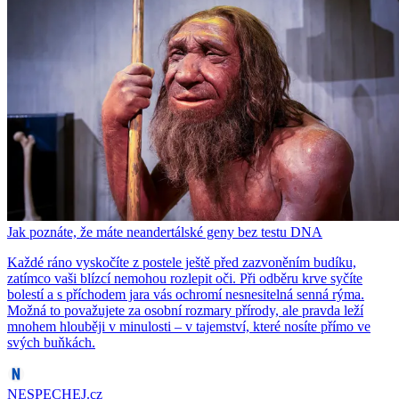
Jak poznáte, že máte neandertálské geny bez testu DNA
Každé ráno vyskočíte z postele ještě před zazvoněním budíku,
zatímco vaši blízcí nemohou rozlepit oči. Při odběru krve syčíte
bolestí a s příchodem jara vás ochromí nesnesitelná senná rýma.
Možná to považujete za osobní rozmary přírody, ale pravda leží
mnohem hlouběji v minulosti – v tajemství, které nosíte přímo ve
svých buňkách.
NESPECHEJ.cz