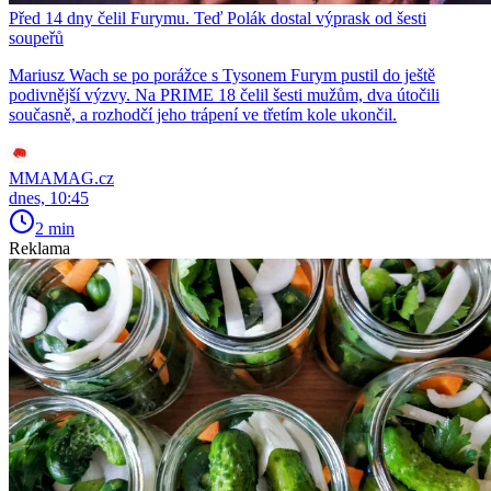
Před 14 dny čelil Furymu. Teď Polák dostal výprask od šesti
soupeřů
Mariusz Wach se po porážce s Tysonem Furym pustil do ještě
podivnější výzvy. Na PRIME 18 čelil šesti mužům, dva útočili
současně, a rozhodčí jeho trápení ve třetím kole ukončil.
MMAMAG.cz
dnes, 10:45
2 min
Reklama