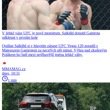
V lehké váze UFC je nové monstrum. Salkilld donutil Gamrota
odklepat v prvním kole
Quillan Salkilld si v hlavním zápase UFC Vegas 120 poradil s
Mateuszem Gamrotem za necelých pět minut. Výhra nad zkušeným
Polákem ho řadí mezi nejžhavější jména lehké váhy.
MMAMAG.cz
dnes, 10:31
1 min