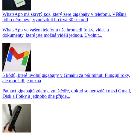
WhatsApp má skrytý koš, který žere gigabajty v telefonu. Většina
lidí o něm neví, vyprázdnit ho trvá 30 sekund
WhatsApp ve vašem telefonu tiše hromadí fotky, videa a
dokumenty, které jste možná viděli jednou. Uvolnit...
5 kódů, které uvolní gigabajty v Gmailu za pár minut. Fungují roky,
ale moc lidí je nezná
Patnáct gigabajtů zdarma zní štědře, dokud se nerozdělí mezi Gmail,
Disk a Fotky a jednoho dne přijde...