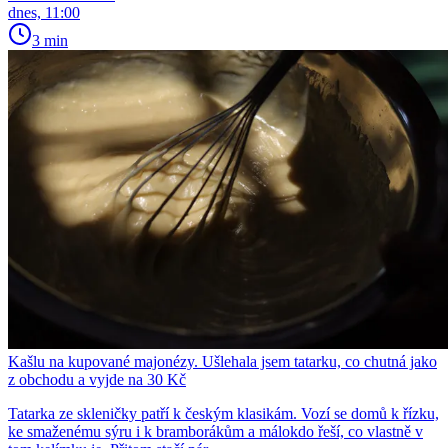
dnes, 11:00
3 min
Kašlu na kupované majonézy. Ušlehala jsem tatarku, co chutná jako
z obchodu a vyjde na 30 Kč
Tatarka ze skleničky patří k českým klasikám. Vozí se domů k řízku,
ke smaženému sýru i k bramborákům a málokdo řeší, co vlastně v