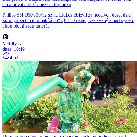
streamovat a běží i bez set-top boxu
Philips 55PUS7800/12 se na Lidl.cz objevil za necelých deset tisíc
korun, a za tu cenu nabízí 55″ QLED panel, vestavěný smart systém
i kompletní sadu tunerů.
Mobify.cz
dnes, 10:49
4 min
Díky tomuto geniálnímu zavlažovacímu systému bude o zahrádku