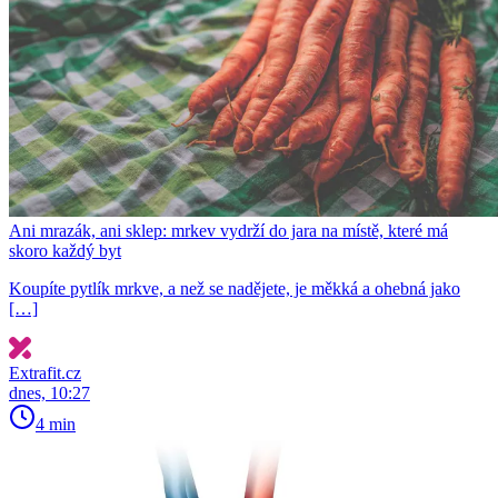
Ani mrazák, ani sklep: mrkev vydrží do jara na místě, které má
skoro každý byt
Koupíte pytlík mrkve, a než se nadějete, je měkká a ohebná jako
[…]
Extrafit.cz
dnes, 10:27
4 min