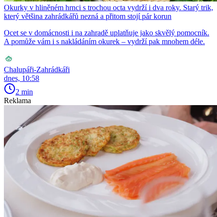
Okurky v hliněném hrnci s trochou octa vydrží i dva roky. Starý trik,
který většina zahrádkářů nezná a přitom stojí pár korun
Ocet se v domácnosti i na zahradě uplatňuje jako skvělý pomocník.
A pomůže vám i s nakládáním okurek – vydrží pak mnohem déle.
Chalupáři-Zahrádkáři
dnes, 10:58
2 min
Reklama