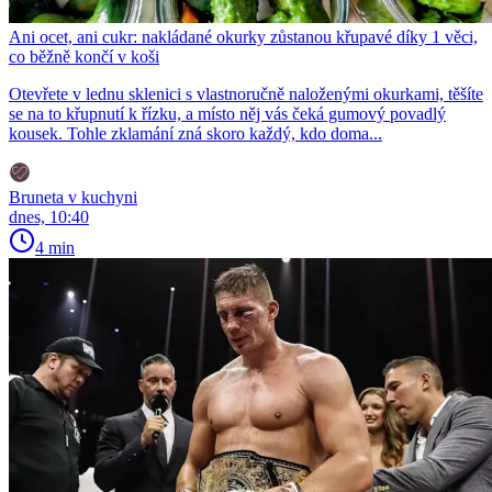
Ani ocet, ani cukr: nakládané okurky zůstanou křupavé díky 1 věci,
co běžně končí v koši
Otevřete v lednu sklenici s vlastnoručně naloženými okurkami, těšíte
se na to křupnutí k řízku, a místo něj vás čeká gumový povadlý
kousek. Tohle zklamání zná skoro každý, kdo doma...
Bruneta v kuchyni
dnes, 10:40
4 min