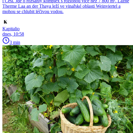
i Češi. Jde o rozsáhlý komplex s rozlohou více než 7 800 m². Lázně
Therme Laa an der Thaya leží ve vinařské oblasti Weinviertel a
mohou se chlubit léčivou vodou.
Kapitalio
dnes, 10:58
3 min