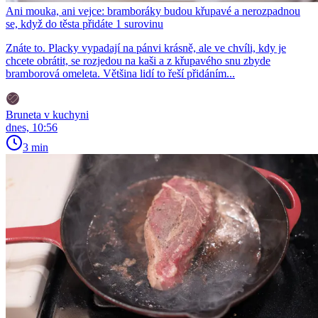
Ani mouka, ani vejce: bramboráky budou křupavé a nerozpadnou
se, když do těsta přidáte 1 surovinu
Znáte to. Placky vypadají na pánvi krásně, ale ve chvíli, kdy je
chcete obrátit, se rozjedou na kaši a z křupavého snu zbyde
bramborová omeleta. Většina lidí to řeší přidáním...
Bruneta v kuchyni
dnes, 10:56
3 min