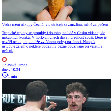
Vedra mění nákupy Čechů, víc utrácejí za zmrzlinu, méně za pečení
Tropické teploty se promítly i do toho, co lidé v Česku vkládají do
nákupních košíků. V horkých dnech dávají přednost zboží, které je
osvěží nebo jim pomůže zvládnout pobyt na slunci. Naopak
ustupuje zájem o některé potraviny běžně používané při vaření a
pečení.
Jihlavská Drbna
dnes, 10:34
1 min