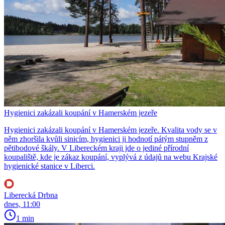
Hygienici zakázali koupání v Hamerském jezeře
Hygienici zakázali koupání v Hamerském jezeře. Kvalita vody se v
něm zhoršila kvůli sinicím, hygienici ji hodnotí pátým stupněm z
pětibodové škály. V Libereckém kraji jde o jediné přírodní
koupaliště, kde je zákaz koupání, vyplývá z údajů na webu Krajské
hygienické stanice v Liberci.
Liberecká Drbna
dnes, 11:00
1 min