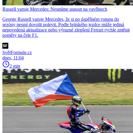
Russell varuje Mercedes: Nesmíme usnout na vavřínech
George Russell varuje Mercedes, že si po úspěšném vstupu do
sezóny nesmí dovolit polevit. Podle britského jezdce může jediná
nepovedená aktualizace nebo výrazné zlepšení Ferrari rychle změnit
poměry na čele F1.
SvětFormule.cz
dnes, 11:04
2 min