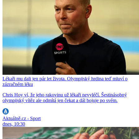
Lékaři mu dali jen pár let života. Olympijský hrdina teď mluví o
zázračném léku
Chris Hoy ví, že jeho rakovinu už lékaři nevyléčí. Šestinásobný
olympijský vítěz ale odmítá jen čekat a dál bojuje po svém.
Aktuálně.cz - Sport
dnes, 10:30