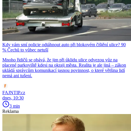
Kdy vám smí policie odtáhnout auto při blokovém čištění ulice? 90
% Čechů to vůbec netuší
Mnoho řidičů se obává, že jim při úklidu ulice odvezou vůz na
placené parkoviště kdesi na okraji města. Realita je ale jiná – zákon
ukládá správcům komunikací jasnou povinnost, o které většina lidí
nemá ani tušení.
FAJNTIP.cz
dnes, 10:30
3 min
Reklama