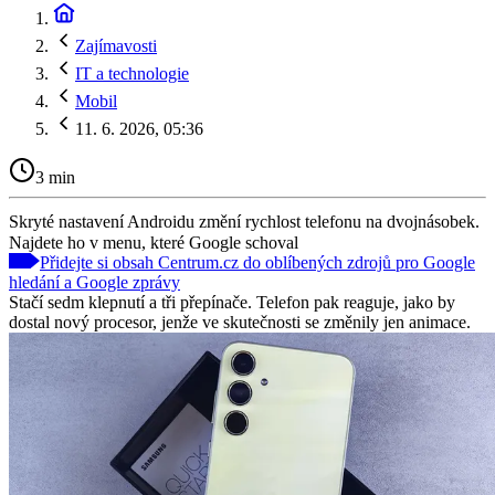
Zajímavosti
IT a technologie
Mobil
11. 6. 2026, 05:36
3 min
Skryté nastavení Androidu změní rychlost telefonu na dvojnásobek.
Najdete ho v menu, které Google schoval
Přidejte si obsah Centrum.cz do oblíbených zdrojů pro Google
hledání a Google zprávy
Stačí sedm klepnutí a tři přepínače. Telefon pak reaguje, jako by
dostal nový procesor, jenže ve skutečnosti se změnily jen animace.