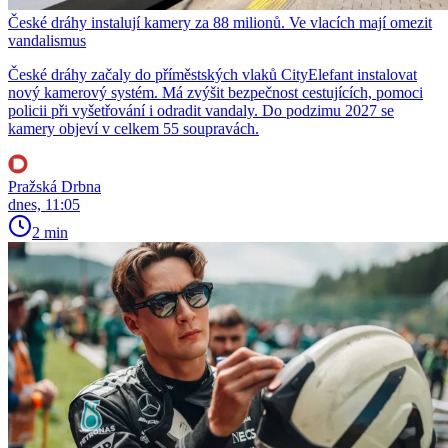
České dráhy instalují kamery za 88 milionů. Ve vlacích mají omezit
vandalismus
České dráhy začaly do příměstských vlaků CityElefant instalovat
nový kamerový systém. Má zvýšit bezpečnost cestujících, pomoci
policii při vyšetřování i odradit vandaly. Do podzimu 2027 se
kamery objeví v celkem 55 soupravách.
Pražská Drbna
dnes, 11:05
2 min