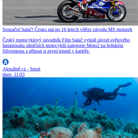
Senzační Salač! Česko má po 16 letech vítěze závodu MS motorek
Český motocyklový závodník Filip Salač vyhrál závod světového
šampionátu silničních motocyklů kategorie Moto2 na britském
Silverstonu a připsal si první triumf v kariéře.
Aktuálně.cz - Sport
dnes, 11:03