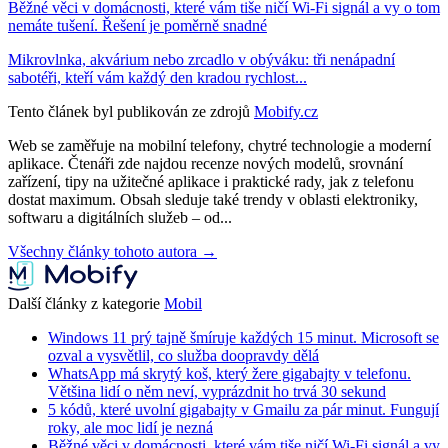
Běžné věci v domácnosti, které vám tiše ničí Wi-Fi signál a vy o tom
nemáte tušení. Řešení je poměrně snadné
Mikrovlnka, akvárium nebo zrcadlo v obýváku: tři nenápadní
sabotéři, kteří vám každý den kradou rychlost...
Tento článek byl publikován ze zdrojů
Mobify.cz
Web se zaměřuje na mobilní telefony, chytré technologie a moderní
aplikace. Čtenáři zde najdou recenze nových modelů, srovnání
zařízení, tipy na užitečné aplikace i praktické rady, jak z telefonu
dostat maximum. Obsah sleduje také trendy v oblasti elektroniky,
softwaru a digitálních služeb – od...
Všechny články tohoto autora →
Další články z kategorie
Mobil
Windows 11 prý tajně šmíruje každých 15 minut. Microsoft se
ozval a vysvětlil, co služba doopravdy dělá
WhatsApp má skrytý koš, který žere gigabajty v telefonu.
Většina lidí o něm neví, vyprázdnit ho trvá 30 sekund
5 kódů, které uvolní gigabajty v Gmailu za pár minut. Fungují
roky, ale moc lidí je nezná
Běžné věci v domácnosti, které vám tiše ničí Wi-Fi signál a vy