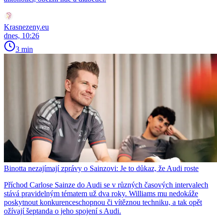
Krasnezeny.eu
dnes, 10:26
3 min
Binotta nezajímají zprávy o Sainzovi: Je to důkaz, že Audi roste
Příchod Carlose Sainze do Audi se v různých časových intervalech
stává pravidelným tématem už dva roky. Williams mu nedokáže
poskytnout konkurenceschopnou či vítěznou techniku, a tak opět
ožívají šeptanda o jeho spojení s Audi.