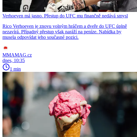
Verhoeven má jasno. Přestup do UFC mu finančně nedává smysl
Rico Verhoeven je znovu volným hráčem a dveře do UFC úplně
nezavírá. Případný přestup však naráží na peníze. Nabídka by
musela odpovídat jeho současné pozici.
MMAMAG.cz
dnes, 10:35
1 min