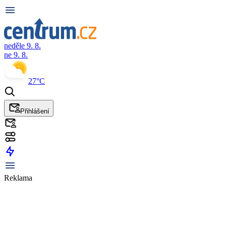
neděle 9. 8.
ne 9. 8.
27°C
Přihlášení
Reklama