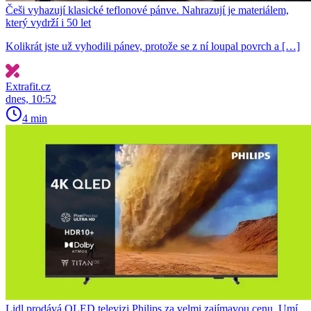
Češi vyhazují klasické teflonové pánve. Nahrazují je materiálem,
který vydrží i 50 let
Kolikrát jste už vyhodili pánev, protože se z ní loupal povrch a […]
Extrafit.cz
dnes, 10:52
4 min
Lidl prodává QLED televizi Philips za velmi zajímavou cenu. Umí