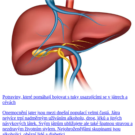
Potraviny, které pomáhají bojovat s tuky usazujícími se v játrech a
cévách
Onemocnění jater jsou mezi dnešní populací velmi častá. Játra
nejvíce trpí nadměrným užíváním alkoholu, drog, léků a jiných
návykových látek. Svým játrům ubližujete ale také špatnou stravou a
nezdravým životním stylem. Nejohroženějšími skupinami jsou
alkoholici, obézní lidé a diabetici.