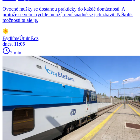
Ovocné mušky se dostanou prakticky do každé domácnosti. A
protože se velmi rychle množí, není snadné se jich zbavit. Několik
možností tu ale je.
BydlímeÚtulně.cz
dnes, 11:05
2 min