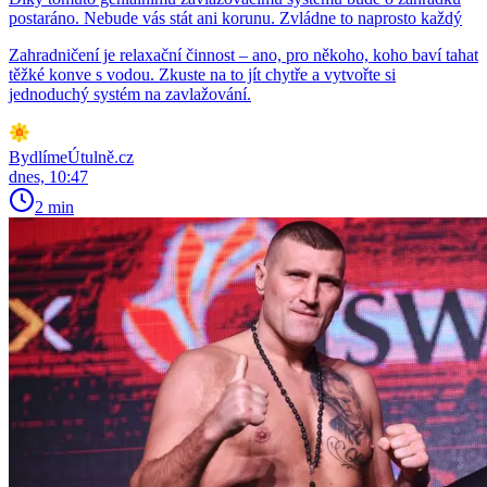
postaráno. Nebude vás stát ani korunu. Zvládne to naprosto každý
Zahradničení je relaxační činnost – ano, pro někoho, koho baví tahat
těžké konve s vodou. Zkuste na to jít chytře a vytvořte si
jednoduchý systém na zavlažování.
BydlímeÚtulně.cz
dnes, 10:47
2 min