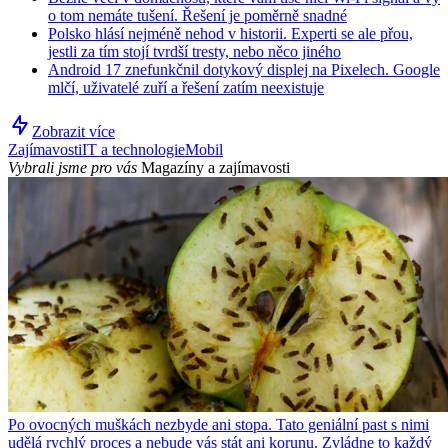
o tom nemáte tušení. Řešení je poměrně snadné
Polsko hlásí nejméně nehod v historii. Experti se ale přou,
jestli za tím stojí tvrdší tresty, nebo něco jiného
Android 17 znefunkčnil dotykový displej na Pixelech. Google
mlčí, uživatelé zuří a řešení zatím neexistuje
Zobrazit více
Zajímavosti
IT a technologie
Mobil
Vybrali jsme pro vás
Magazíny a zajímavosti
Po ovocných muškách nezbyde ani stopa. Tato geniální past s nimi
udělá rychlý proces a nebude vás stát ani korunu. Zvládne to každý