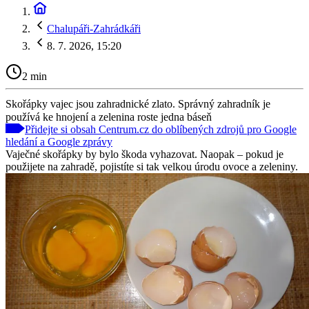
Chalupáři-Zahrádkáři
8. 7. 2026, 15:20
2 min
Skořápky vajec jsou zahradnické zlato. Správný zahradník je
používá ke hnojení a zelenina roste jedna báseň
Přidejte si obsah Centrum.cz do oblíbených zdrojů pro Google
hledání a Google zprávy
Vaječné skořápky by bylo škoda vyhazovat. Naopak – pokud je
použijete na zahradě, pojistíte si tak velkou úrodu ovoce a zeleniny.