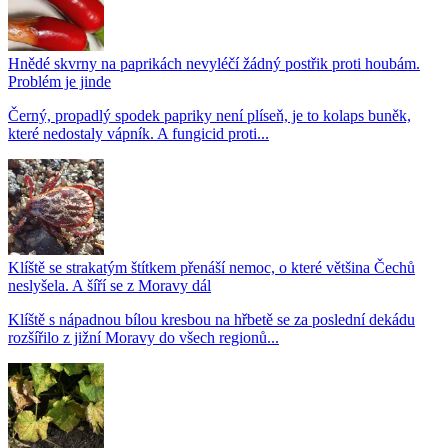
Hnědé skvrny na paprikách nevyléčí žádný postřik proti houbám.
Problém je jinde
Černý, propadlý spodek papriky není plíseň, je to kolaps buněk,
které nedostaly vápník. A fungicid proti...
Klíště se strakatým štítkem přenáší nemoc, o které většina Čechů
neslyšela. A šíří se z Moravy dál
Klíště s nápadnou bílou kresbou na hřbetě se za poslední dekádu
rozšířilo z jižní Moravy do všech regionů...