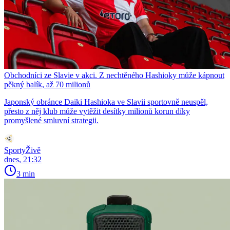
Obchodníci ze Slavie v akci. Z nechtěného Hashioky může kápnout
pěkný balík, až 70 milionů
Japonský obránce Daiki Hashioka ve Slavii sportovně neuspěl,
přesto z něj klub může vytěžit desítky milionů korun díky
promyšlené smluvní strategii.
SportyŽivě
dnes, 21:32
3 min