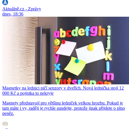
Aktuálně.cz - Zprávy
dnes, 18:36
Magnetky na lednici ničí senzory v dveřích. Nová lednička stojí 12
000 Kč a pojistka to nekryje
Magnety představují pro většinu ledniček velkou hrozbu. Pokud je
tam máte i vy, raději je rychle sundejte, protože jinak přijdete o plno
peněz.