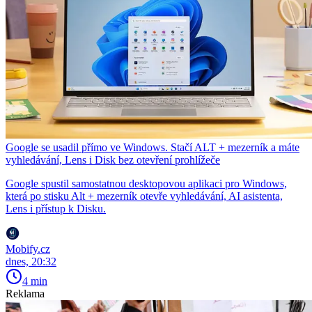
Google se usadil přímo ve Windows. Stačí ALT + mezerník a máte
vyhledávání, Lens i Disk bez otevření prohlížeče
Google spustil samostatnou desktopovou aplikaci pro Windows,
která po stisku Alt + mezerník otevře vyhledávání, AI asistenta,
Lens i přístup k Disku.
Mobify.cz
dnes, 20:32
4 min
Reklama