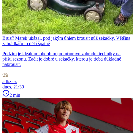
Brusíř Marek ukázal, pod jakým úhlem brousit nůž sekačky. Většina
zahrádkářů to dělá špatně
Podzim je ideálním obdobím pro přípravu zahradní techniky na
příští sezonu. Začít je dobré u sekačky, kterou je třeba důkladně
nabrousit.
adbz.cz
dnes, 21:39
2 min