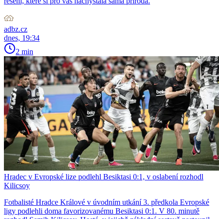
řešení, které si pro vás nachystala sama příroda.
adbz.cz
dnes, 19:34
2 min
Hradec v Evropské lize podlehl Besiktasi 0:1, v oslabení rozhodl
Kilicsoy
Fotbalisté Hradce Králové v úvodním utkání 3. předkola Evropské
ligy podlehli doma favorizovanému Besiktasi 0:1. V 80. minutě