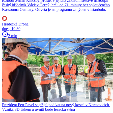
rozhodl Semih Kilicsoy. Hosté, v jejichž základní sestavě nastoupil
český křídelník Václav Černý, hráli od 71. minuty bez vyloučeného
Kassouma Ouattary. Odveta je na programu za týden v Istanbulu.
Hradecká Drbna
dnes, 19:30
2 min
Prezident Petr Pavel se přijel podívat na nový kostel v Neratovicích.
Vzniká 3D tiskem a uvnitř bude lezecká stěna