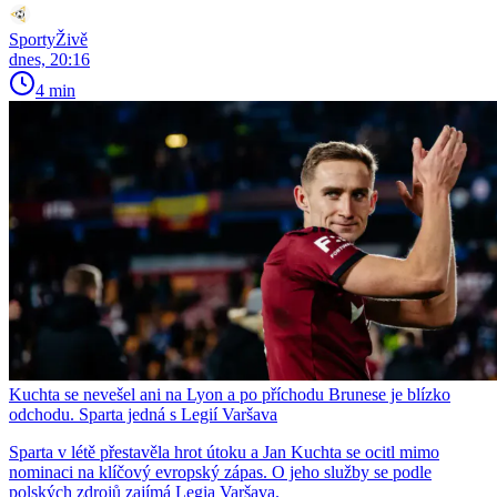
SportyŽivě
dnes, 20:16
4 min
Kuchta se nevešel ani na Lyon a po příchodu Brunese je blízko
odchodu. Sparta jedná s Legií Varšava
Sparta v létě přestavěla hrot útoku a Jan Kuchta se ocitl mimo
nominaci na klíčový evropský zápas. O jeho služby se podle
polských zdrojů zajímá Legia Varšava.