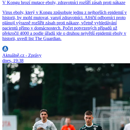
V Kongu hrozí mutace eboly, zdravotníci rozšíří zásah proti nákaze
Virus eboly, který v Kongu způsobuje jednu z nejhorších epidemií v
historii, by mohl mutovat, varují zdravotníci. Afričtí odborníci proto
plánují výrazně rozšířit zásah proti nákaze, včetně vyhledávání
pacientů přímo v domácnostech. Počet potvrzených případů už
překročil 4000 a podle úřadů jde o druhou největší epidemii eboly v
historii, uvedl list The Guardian.
Aktuálně.cz - Zprávy
dnes, 19:38