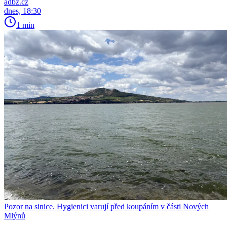
adbz.cz
dnes, 18:30
1 min
Pozor na sinice. Hygienici varují před koupáním v části Nových
Mlýnů