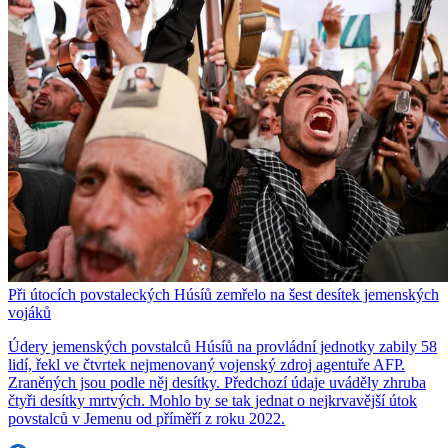
Při útocích povstaleckých Húsíů zemřelo na šest desítek jemenských
vojáků
Údery jemenských povstalců Húsíů na provládní jednotky zabily 58
lidí, řekl ve čtvrtek nejmenovaný vojenský zdroj agentuře AFP.
Zraněných jsou podle něj desítky. Předchozí údaje uváděly zhruba
čtyři desítky mrtvých. Mohlo by se tak jednat o nejkrvavější útok
povstalců v Jemenu od příměří z roku 2022.