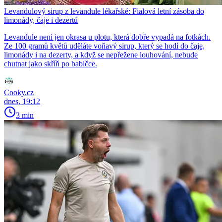
Levandulový sirup z levandule lékařské: Fialová letní zásoba do
limonády, čaje i dezertů
Levandule není jen okrasa u plotu, která dobře vypadá na fotkách.
Ze 100 gramů květů uděláte voňavý sirup, který se hodí do čaje,
limonády i na dezerty, a když se nepřežene louhování, nebude
chutnat jako skříň po babičce.
Cooky.cz
dnes, 19:12
3 min