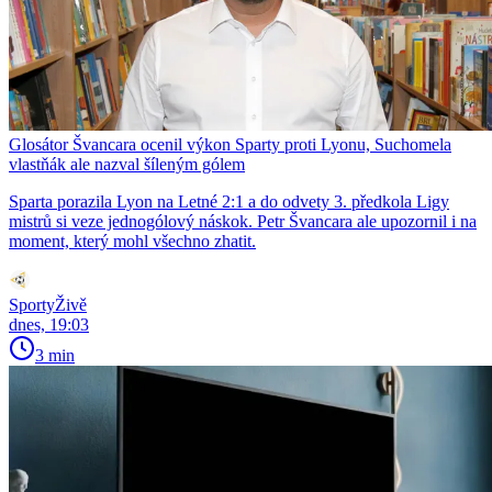
Glosátor Švancara ocenil výkon Sparty proti Lyonu, Suchomela
vlastňák ale nazval šíleným gólem
Sparta porazila Lyon na Letné 2:1 a do odvety 3. předkola Ligy
mistrů si veze jednogólový náskok. Petr Švancara ale upozornil i na
moment, který mohl všechno zhatit.
SportyŽivě
dnes, 19:03
3 min