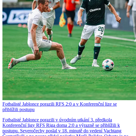
Fotbalisté Jablonce porazili RFS 2:0 a v Konferenční lize se
přiblížili postupu
Fotbalisté Jablonce porazili v úvodním utkání 3. předkola
Konferenční ligy RFS Riga doma 2:0 a výrazně se přiblížili k
postupu. Severočechy poslal v 18. minutě do vedení Vachtang