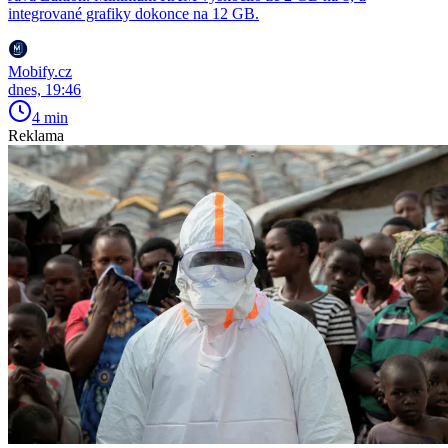
integrované grafiky dokonce na 12 GB.
Mobify.cz
dnes, 19:46
4 min
Reklama