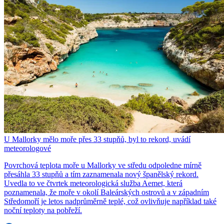
U Mallorky mělo moře přes 33 stupňů, byl to rekord, uvádí
meteorologové
Povrchová teplota moře u Mallorky ve středu odpoledne mírně
přesáhla 33 stupňů a tím zaznamenala nový španělský rekord.
Uvedla to ve čtvrtek meteorologická služba Aemet, která
poznamenala, že moře v okolí Baleárských ostrovů a v západním
Středomoří je letos nadprůměrně teplé, což ovlivňuje například také
noční teploty na pobřeží.