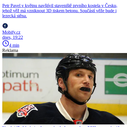
Petr Pavel v květnu navštívil staveniště prvního kostela v Česku,
jehož věž má vzniknout 3D tiskem betonu. Součástí věže bude i
lezecká stěna.
Mobify.cz
dnes, 19:22
4 min
Reklama