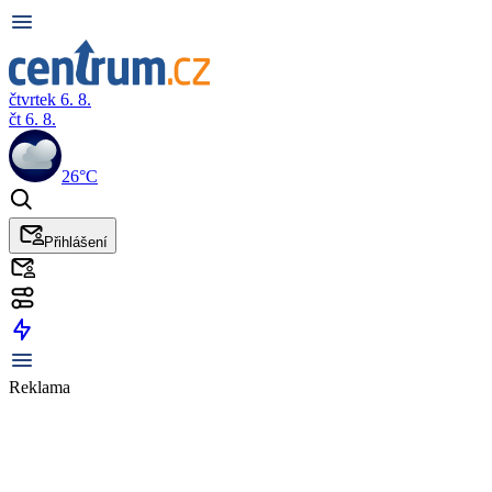
čtvrtek 6. 8.
čt 6. 8.
26°C
Přihlášení
Reklama