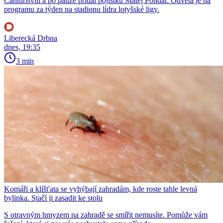
Čanturišvili a po pauze přidal pojistku Matěj Polidar. Odveta je na
programu za týden na stadionu lídra lotyšské ligy.
Liberecká Drbna
dnes, 19:35
3 min
Komáři a klíšťata se vyhýbají zahradám, kde roste tahle levná
bylinka. Stačí ji zasadit ke stolu
S otravným hmyzem na zahradě se smířit nemusíte. Pomůže vám