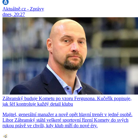
Aktuálně.cz - Zprávy
dnes, 20:27
Zábranský buduje Kometu po vzoru Fergusona. Kučeřík popisuje,
jak šéf kontroluje každý detail klubu
Majitel, generální manažer a nově opět hlavní trenér v jedné osobě.
Libor Zábranský stáhl veškeré sportovní řízení Komety do svých
rukou právě ve chvíli, kdy klub míří do nové éry.