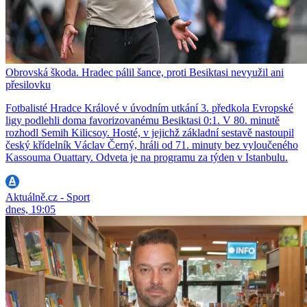
Obrovská škoda. Hradec pálil šance, proti Besiktasi nevyužil ani
přesilovku
Fotbalisté Hradce Králové v úvodním utkání 3. předkola Evropské
ligy podlehli doma favorizovanému Besiktasi 0:1. V 80. minutě
rozhodl Semih Kilicsoy. Hosté, v jejichž základní sestavě nastoupil
český křídelník Václav Černý, hráli od 71. minuty bez vyloučeného
Kassouma Ouattary. Odveta je na programu za týden v Istanbulu.
Aktuálně.cz - Sport
dnes, 19:05