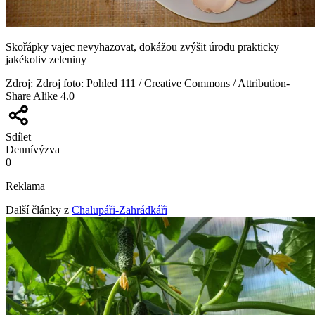
Skořápky vajec nevyhazovat, dokážou zvýšit úrodu prakticky
jakékoliv zeleniny
Zdroj
:
Zdroj foto: Pohled 111 / Creative Commons / Attribution-
Share Alike 4.0
Sdílet
Denní
výzva
0
Reklama
Další články z
Chalupáři-Zahrádkáři