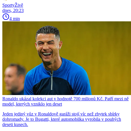
SportyŽivě
dnes, 20:23
4 min
Ronaldo ukázal kolekci aut v hodnotě 700 milionů Kč. Patří mezi ně
model, kterých vzniklo jen deset
Jeden jediný vůz v Ronaldově garáži stojí víc než zbytek sbírky
dohromady. Je to Bugatti, které automobilka vyrobila v pouhých
deseti kusech.