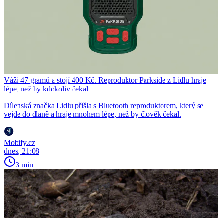
Váží 47 gramů a stojí 400 Kč. Reproduktor Parkside z Lidlu hraje
lépe, než by kdokoliv čekal
Dílenská značka Lidlu přišla s Bluetooth reproduktorem, který se
vejde do dlaně a hraje mnohem lépe, než by člověk čekal.
Mobify.cz
dnes, 21:08
3 min