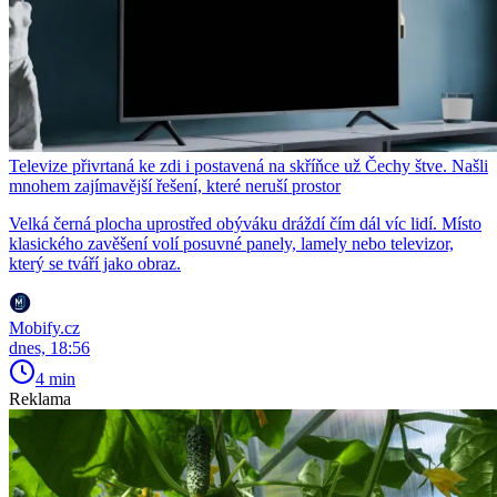
Televize přivrtaná ke zdi i postavená na skříňce už Čechy štve. Našli
mnohem zajímavější řešení, které neruší prostor
Velká černá plocha uprostřed obýváku dráždí čím dál víc lidí. Místo
klasického zavěšení volí posuvné panely, lamely nebo televizor,
který se tváří jako obraz.
Mobify.cz
dnes, 18:56
4 min
Reklama