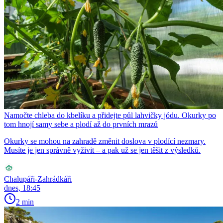
Namočte chleba do kbelíku a přidejte půl lahvičky jódu. Okurky po
tom hnojí samy sebe a plodí až do prvních mrazů
Okurky se mohou na zahradě změnit doslova v plodící nezmary.
Musíte je jen správně vyživit – a pak už se jen těšit z výsledků.
Chalupáři-Zahrádkáři
dnes, 18:45
2 min