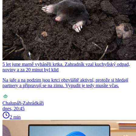
5 let jsme marně vyháněli krtka. Zahradník vzal kuchyňský odpad,
noviny a za 20 minut byl klid
Na jaře a na podzim jsou krtci obzvláště aktivní, protože si hledají
partnery a připravují se na zimu. Vypudit je tedy musíte včas.
Chalupáři-Zahrádkáři
dnes, 20:45
2 min