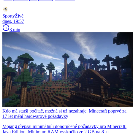
SportyŽivě
dnes, 19:57
3 min
Kdo má starší počítač, možná si už nezahraje. Minecraft poprvé za
17 let mění hardwarové požadavky
Mojang přepsal minimální i doporučené požadavky pro Minecraft:
Java Edition. Minimum RAM vyskočilo ze 2 GB na 8, u