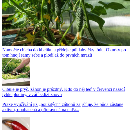
Namočte chleba do kbelíku a přidejte půl lahvičky jódu. Okurky po
tom hnojí samy sebe a plodí až do prvních mrazů
Cibule je pryč, záhon je prázdný. Kdo do něj teď v červenci nasadí
tyhle plodiny, v září sklízí znovu
Praxe využívání již „použitých“ záhonů zajišťuje, že půda zůstane
aktivní, obohacená a připravená na další...