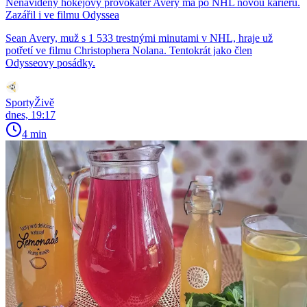
Nenáviděný hokejový provokatér Avery má po NHL novou kariéru.
Zazářil i ve filmu Odyssea
Sean Avery, muž s 1 533 trestnými minutami v NHL, hraje už
potřetí ve filmu Christophera Nolana. Tentokrát jako člen
Odysseovy posádky.
SportyŽivě
dnes, 19:17
4 min