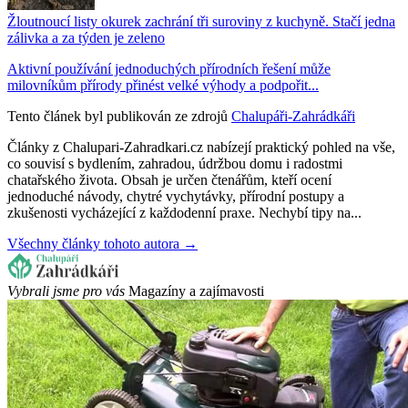
Žloutnoucí listy okurek zachrání tři suroviny z kuchyně. Stačí jedna
zálivka a za týden je zeleno
Aktivní používání jednoduchých přírodních řešení může
milovníkům přírody přinést velké výhody a podpořit...
Tento článek byl publikován ze zdrojů
Chalupáři-Zahrádkáři
Články z Chalupari-Zahradkari.cz nabízejí praktický pohled na vše,
co souvisí s bydlením, zahradou, údržbou domu i radostmi
chatařského života. Obsah je určen čtenářům, kteří ocení
jednoduché návody, chytré vychytávky, přírodní postupy a
zkušenosti vycházející z každodenní praxe. Nechybí tipy na...
Všechny články tohoto autora →
Vybrali jsme pro vás
Magazíny a zajímavosti