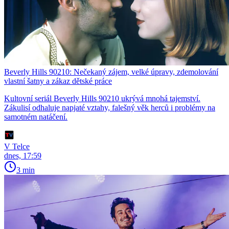
Beverly Hills 90210: Nečekaný zájem, velké úpravy, zdemolování
vlastní šatny a zákaz dětské práce
Kultovní seriál Beverly Hills 90210 ukrývá mnohá tajemství.
Zákulisí odhaluje napjaté vztahy, falešný věk herců i problémy na
samotném natáčení.
V Telce
dnes, 17:59
3 min