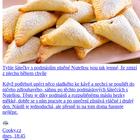
Tyhle šátečky s podmáslím plněné Nutellou jsou tak jemné, že zmizí
z plechu během chvíle
Když potřebuji upéct něco sladkého ke kávě a nechci se pouštět do
ničeho zdlouhavého, sáhnu po těchto podmáslových šátečcích s
Nutellou. Těsto je díky podmáslí a rozpuštěnému máslu hezky
měkké, dobře se s ním pracuje a po upečení zůstává vláčné i druhý
den. Náplň je jednoduchá, ale přesně to na tom doma funguje
nejlépe.
Cooky.cz
dnes, 18:45