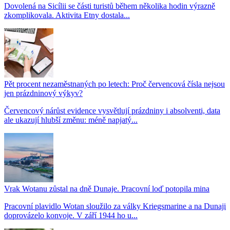
Dovolená na Sicílii se části turistů během několika hodin výrazně
zkomplikovala. Aktivita Etny dostala...
Pět procent nezaměstnaných po letech: Proč červencová čísla nejsou
jen prázdninový výkyv?
Červencový nárůst evidence vysvětlují prázdniny i absolventi, data
ale ukazují hlubší změnu: méně napjatý...
Vrak Wotanu zůstal na dně Dunaje. Pracovní loď potopila mina
Pracovní plavidlo Wotan sloužilo za války Kriegsmarine a na Dunaji
doprovázelo konvoje. V září 1944 ho u...