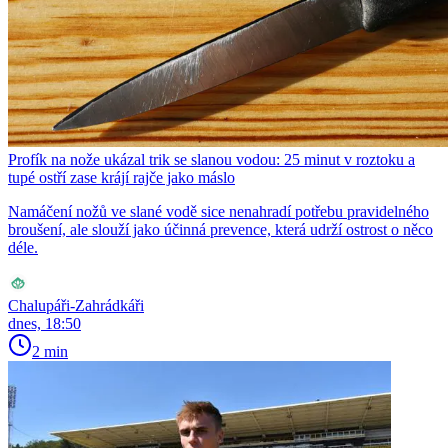
Profík na nože ukázal trik se slanou vodou: 25 minut v roztoku a
tupé ostří zase krájí rajče jako máslo
Namáčení nožů ve slané vodě sice nenahradí potřebu pravidelného
broušení, ale slouží jako účinná prevence, která udrží ostrost o něco
déle.
Chalupáři-Zahrádkáři
dnes, 18:50
2 min