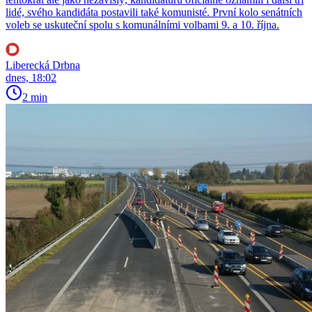
lidé, svého kandidáta postavili také komunisté. První kolo senátních
voleb se uskuteční spolu s komunálními volbami 9. a 10. října.
Liberecká Drbna
dnes, 18:02
2 min