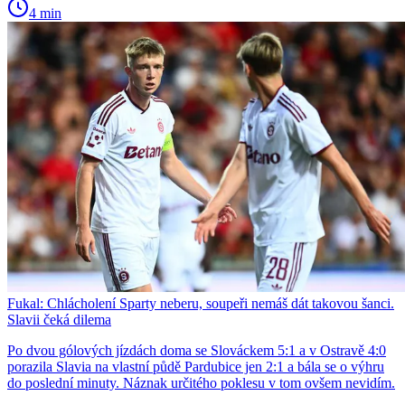
4 min
Fukal: Chlácholení Sparty neberu, soupeři nemáš dát takovou šanci.
Slavii čeká dilema
Po dvou gólových jízdách doma se Slováckem 5:1 a v Ostravě 4:0
porazila Slavia na vlastní půdě Pardubice jen 2:1 a bála se o výhru
do poslední minuty. Náznak určitého poklesu v tom ovšem nevidím.