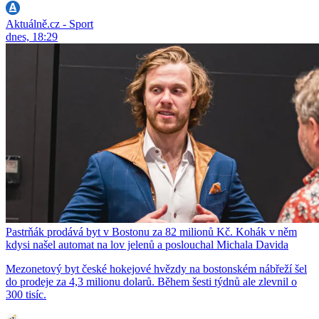
Aktuálně.cz - Sport
dnes, 18:29
Pastrňák prodává byt v Bostonu za 82 milionů Kč. Kohák v něm
kdysi našel automat na lov jelenů a poslouchal Michala Davida
Mezonetový byt české hokejové hvězdy na bostonském nábřeží šel
do prodeje za 4,3 milionu dolarů. Během šesti týdnů ale zlevnil o
300 tisíc.