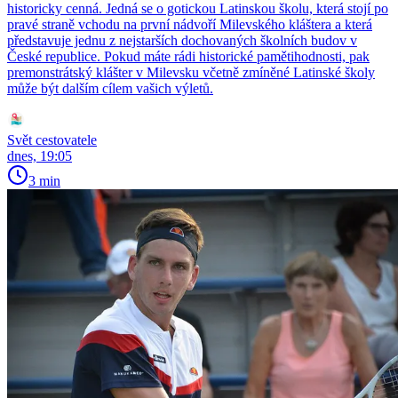
historicky cenná. Jedná se o gotickou Latinskou školu, která stojí po
pravé straně vchodu na první nádvoří Milevského kláštera a která
představuje jednu z nejstarších dochovaných školních budov v
České republice. Pokud máte rádi historické pamětihodnosti, pak
premonstrátský klášter v Milevsku včetně zmíněné Latinské školy
může být dalším cílem vašich výletů.
Svět cestovatele
dnes, 19:05
3 min