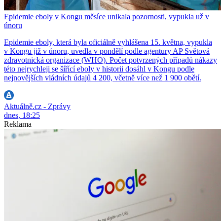
Epidemie eboly v Kongu měsíce unikala pozornosti, vypukla už v
únoru
Epidemie eboly, která byla oficiálně vyhlášena 15. května, vypukla
v Kongu již v únoru, uvedla v pondělí podle agentury AP Světová
zdravotnická organizace (WHO). Počet potvrzených případů nákazy
této nejrychleji se šířící eboly v historii dosáhl v Kongu podle
nejnovějších vládních údajů 4 200, včetně více než 1 900 obětí.
Aktuálně.cz - Zprávy
dnes, 18:25
Reklama