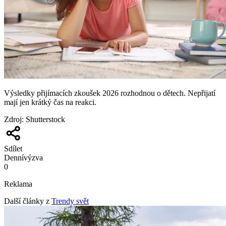
Výsledky přijímacích zkoušek 2026 rozhodnou o dětech. Nepřijatí
mají jen krátký čas na reakci.
Zdroj
:
Shutterstock
Sdílet
Denní
výzva
0
Reklama
Další články z
Trendy svět