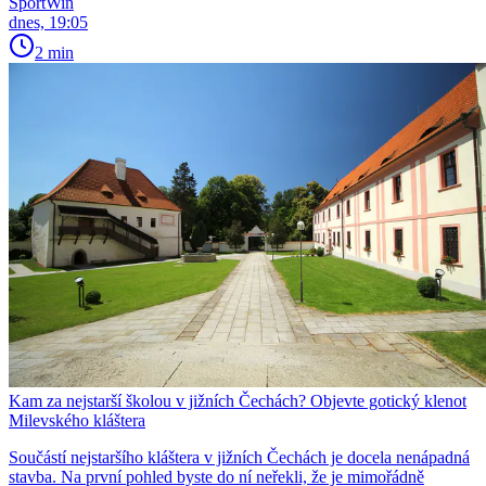
SportWin
dnes, 19:05
2 min
Kam za nejstarší školou v jižních Čechách? Objevte gotický klenot
Milevského kláštera
Součástí nejstaršího kláštera v jižních Čechách je docela nenápadná
stavba. Na první pohled byste do ní neřekli, že je mimořádně