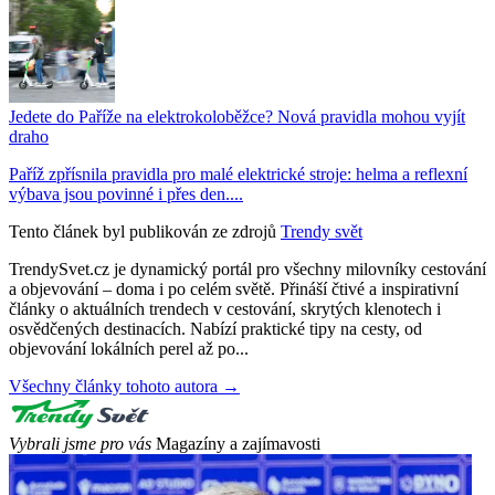
Jedete do Paříže na elektrokoloběžce? Nová pravidla mohou vyjít
draho
Paříž zpřísnila pravidla pro malé elektrické stroje: helma a reflexní
výbava jsou povinné i přes den....
Tento článek byl publikován ze zdrojů
Trendy svět
TrendySvet.cz je dynamický portál pro všechny milovníky cestování
a objevování – doma i po celém světě. Přináší čtivé a inspirativní
články o aktuálních trendech v cestování, skrytých klenotech i
osvědčených destinacích. Nabízí praktické tipy na cesty, od
objevování lokálních perel až po...
Všechny články tohoto autora →
Vybrali jsme pro vás
Magazíny a zajímavosti