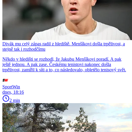
Divák mu celý zápas radil z hlediště. Menšíkovi došla trpělivost, a
stejně tak i rozhodčímu
Někdo v hledišti se rozhodl, že Jakubu Menšíkovi poradí. A pak
ještě jednou. A pak zase. Českému tenistovi nakonec došla
trpělivost, zamířil k síti a to, co následovalo, obletělo tenisový svět.
SportWin
dnes, 18:16
2 min