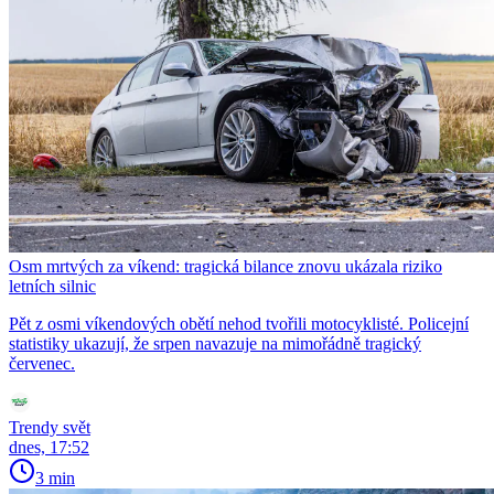
Osm mrtvých za víkend: tragická bilance znovu ukázala riziko
letních silnic
Pět z osmi víkendových obětí nehod tvořili motocyklisté. Policejní
statistiky ukazují, že srpen navazuje na mimořádně tragický
červenec.
Trendy svět
dnes, 17:52
3 min