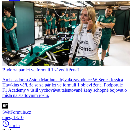
Bude za pár let ve formuli 1 závodit žena?
Ambasadorka Aston Martinu a bývalá závodnice W Series Jessica
Hawkins věří, že se za pár let ve formuli 1 objeví žena. Podporuje
F1 Academy v úsilí vychovávat talentované ženy schopné bojovat o
místa na startovním roštu.
SvětFormule.cz
dnes, 18:10
2 min