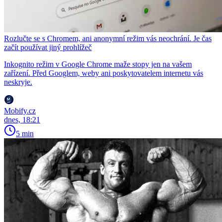
Rozlučte se s Chromem, ani anonymní režim vás neochrání. Je čas
začít používat jiný prohlížeč
Inkognito režim v Google Chrome maže stopy jen na vašem
zařízení. Před Googlem, weby ani poskytovatelem internetu vás
neskryje.
Mobify.cz
dnes, 18:21
5 min