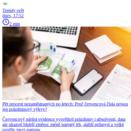
Trendy svět
dnes, 17:52
2 min
Pět procent nezaměstnaných po letech: Proč červencová čísla nejsou
jen prázdninový výkyv?
Červencový nárůst evidence vysvětlují prázdniny i absolventi, data
ale ukazují hlubší změnu: méně napjatý trh, slabší průmysl a velké
rozdíly mezi regiony.