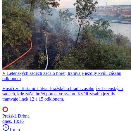
V Letenských sadech začalo hořet, tramvaje jezdily kvůli zásahu
odklonem
Hasiči ze tří stanic i útvar Pražského hradu zasahují v Letenských
sadech, kde začal hořet porost ve svahu. Kvůli zásahu jezdily
tramvaje linek 12 a 15 odklonem.
Pražská Drbna
dnes, 18:16
1 min