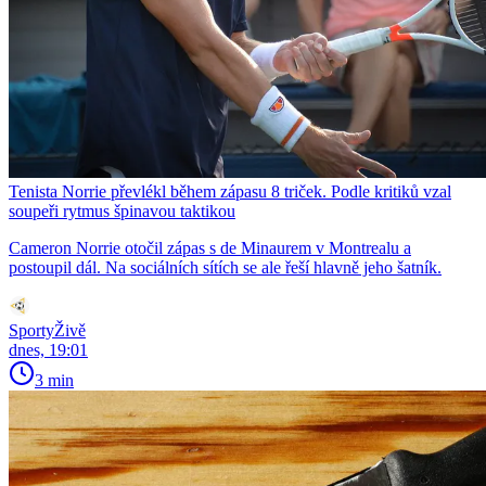
Tenista Norrie převlékl během zápasu 8 triček. Podle kritiků vzal
soupeři rytmus špinavou taktikou
Cameron Norrie otočil zápas s de Minaurem v Montrealu a
postoupil dál. Na sociálních sítích se ale řeší hlavně jeho šatník.
SportyŽivě
dnes, 19:01
3 min