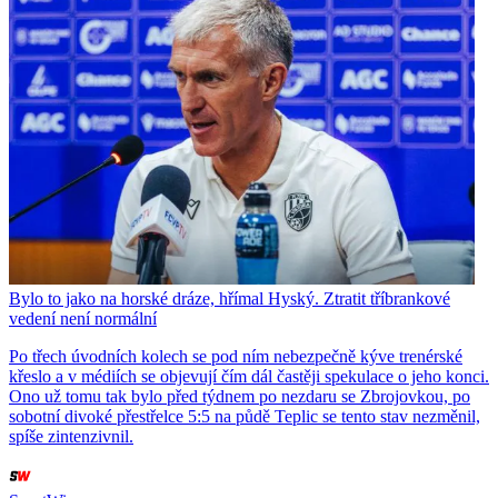
Bylo to jako na horské dráze, hřímal Hyský. Ztratit tříbrankové
vedení není normální
Po třech úvodních kolech se pod ním nebezpečně kýve trenérské
křeslo a v médiích se objevují čím dál častěji spekulace o jeho konci.
Ono už tomu tak bylo před týdnem po nezdaru se Zbrojovkou, po
sobotní divoké přestřelce 5:5 na půdě Teplic se tento stav nezměnil,
spíše zintenzivnil.