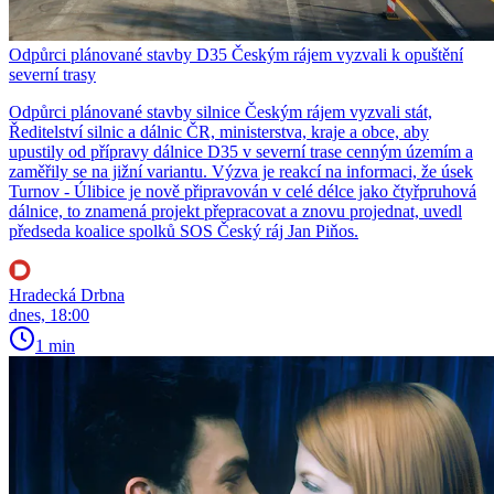
Odpůrci plánované stavby D35 Českým rájem vyzvali k opuštění
severní trasy
Odpůrci plánované stavby silnice Českým rájem vyzvali stát,
Ředitelství silnic a dálnic ČR, ministerstva, kraje a obce, aby
upustily od přípravy dálnice D35 v severní trase cenným územím a
zaměřily se na jižní variantu. Výzva je reakcí na informaci, že úsek
Turnov - Úlibice je nově připravován v celé délce jako čtyřpruhová
dálnice, to znamená projekt přepracovat a znovu projednat, uvedl
předseda koalice spolků SOS Český ráj Jan Piňos.
Hradecká Drbna
dnes, 18:00
1 min