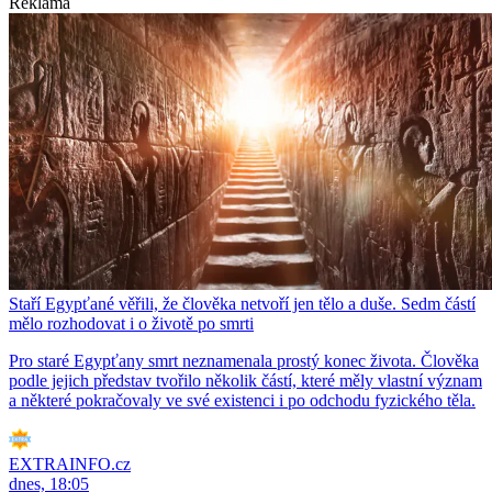
Reklama
Staří Egypťané věřili, že člověka netvoří jen tělo a duše. Sedm částí
mělo rozhodovat i o životě po smrti
Pro staré Egypťany smrt neznamenala prostý konec života. Člověka
podle jejich představ tvořilo několik částí, které měly vlastní význam
a některé pokračovaly ve své existenci i po odchodu fyzického těla.
EXTRAINFO.cz
dnes, 18:05