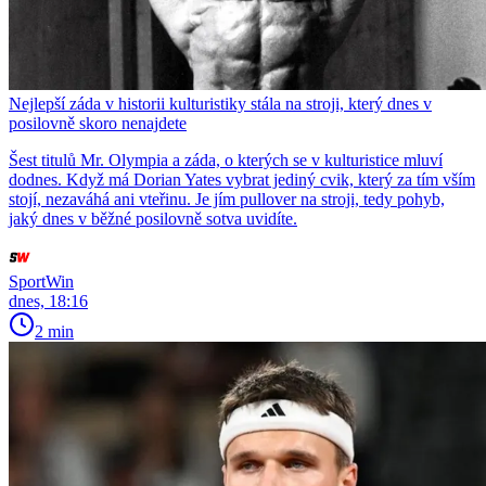
Nejlepší záda v historii kulturistiky stála na stroji, který dnes v
posilovně skoro nenajdete
Šest titulů Mr. Olympia a záda, o kterých se v kulturistice mluví
dodnes. Když má Dorian Yates vybrat jediný cvik, který za tím vším
stojí, nezaváhá ani vteřinu. Je jím pullover na stroji, tedy pohyb,
jaký dnes v běžné posilovně sotva uvidíte.
SportWin
dnes, 18:16
2 min