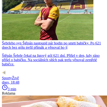
Šebrleho syn Štěpán nastoupil pár hodin po smrti babičky. Po 621
dnech bez gólu trefil přímák a věnoval ho jí
Štěpán Šebrle čekal na ligový gól 621 dní. Přišel v den, kdy ráno
přišel o babičku. Na sociálních sítích pak trefu věnoval zemřelé
babičce.
SportyŽivě
dnes, 18:48
3 min
Reklama