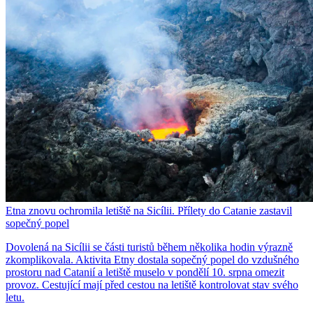
Etna znovu ochromila letiště na Sicílii. Přílety do Catanie zastavil
sopečný popel
Dovolená na Sicílii se části turistů během několika hodin výrazně
zkomplikovala. Aktivita Etny dostala sopečný popel do vzdušného
prostoru nad Catanií a letiště muselo v pondělí 10. srpna omezit
provoz. Cestující mají před cestou na letiště kontrolovat stav svého
letu.