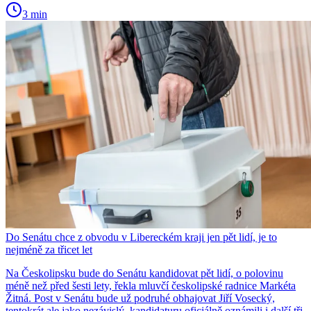
3 min
Do Senátu chce z obvodu v Libereckém kraji jen pět lidí, je to
nejméně za třicet let
Na Českolipsku bude do Senátu kandidovat pět lidí, o polovinu
méně než před šesti lety, řekla mluvčí českolipské radnice Markéta
Žitná. Post v Senátu bude už podruhé obhajovat Jiří Vosecký,
tentokrát ale jako nezávislý, kandidaturu oficiálně oznámili i další tři