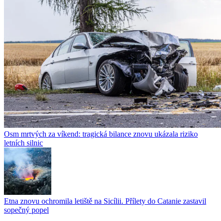
Osm mrtvých za víkend: tragická bilance znovu ukázala riziko
letních silnic
Etna znovu ochromila letiště na Sicílii. Přílety do Catanie zastavil
sopečný popel