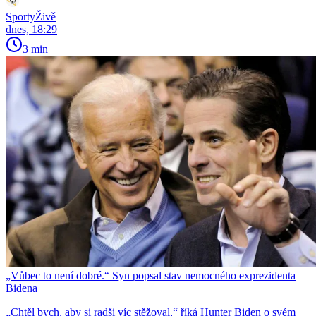
SportyŽivě
dnes, 18:29
3 min
„Vůbec to není dobré.“ Syn popsal stav nemocného exprezidenta
Bidena
„Chtěl bych, aby si radši víc stěžoval,“ říká Hunter Biden o svém