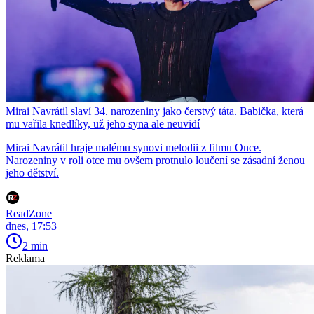
Mirai Navrátil slaví 34. narozeniny jako čerstvý táta. Babička, která
mu vařila knedlíky, už jeho syna ale neuvidí
Mirai Navrátil hraje malému synovi melodii z filmu Once.
Narozeniny v roli otce mu ovšem protnulo loučení se zásadní ženou
jeho dětství.
ReadZone
dnes, 17:53
2 min
Reklama