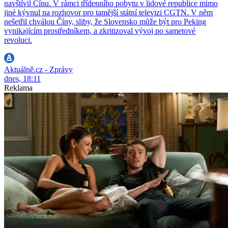
navštívil Čínu. V rámci třídenního pobytu v lidové republice mimo
jiné kývnul na rozhovor pro tamější státní televizi CGTN. V něm
nešetřil chválou Číny, sliby, že Slovensko může být pro Peking
vynikajícím prostředníkem, a zkritizoval vývoj po sametové
revoluci.
Aktuálně.cz - Zprávy
dnes, 18:11
Reklama