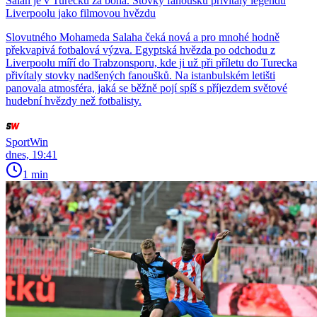
Salah je v Turecku za boha. Stovky fanoušků přivítaly legendu
Liverpoolu jako filmovou hvězdu
Slovutného Mohameda Salaha čeká nová a pro mnohé hodně
překvapivá fotbalová výzva. Egyptská hvězda po odchodu z
Liverpoolu míří do Trabzonsporu, kde ji už při příletu do Turecka
přivítaly stovky nadšených fanoušků. Na istanbulském letišti
panovala atmosféra, jaká se běžně pojí spíš s příjezdem světové
hudební hvězdy než fotbalisty.
SportWin
dnes, 19:41
1 min