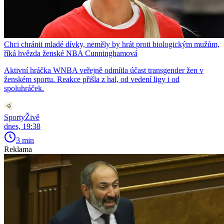
Chci chránit mladé dívky, neměly by hrát proti biologickým mužům,
říká hvězda ženské NBA Cunninghamová
Aktivní hráčka WNBA veřejně odmítla účast transgender žen v
ženském sportu. Reakce přišla z hal, od vedení ligy i od
spoluhráček.
SportyŽivě
dnes, 19:38
3 min
Reklama