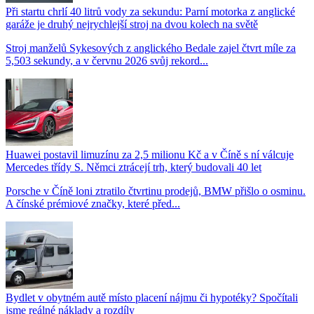
Při startu chrlí 40 litrů vody za sekundu: Parní motorka z anglické
garáže je druhý nejrychlejší stroj na dvou kolech na světě
Stroj manželů Sykesových z anglického Bedale zajel čtvrt míle za
5,503 sekundy, a v červnu 2026 svůj rekord...
Huawei postavil limuzínu za 2,5 milionu Kč a v Číně s ní válcuje
Mercedes třídy S. Němci ztrácejí trh, který budovali 40 let
Porsche v Číně loni ztratilo čtvrtinu prodejů, BMW přišlo o osminu.
A čínské prémiové značky, které před...
Bydlet v obytném autě místo placení nájmu či hypotéky? Spočítali
jsme reálné náklady a rozdíly