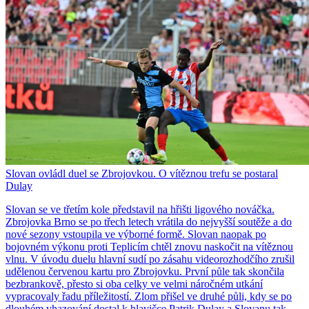
Slovan ovládl duel se Zbrojovkou. O vítěznou trefu se postaral
Dulay
Slovan se ve třetím kole představil na hřišti ligového nováčka.
Zbrojovka Brno se po třech letech vrátila do nejvyšší soutěže a do
nové sezony vstoupila ve výborné formě. Slovan naopak po
bojovném výkonu proti Teplicím chtěl znovu naskočit na vítěznou
vlnu. V úvodu duelu hlavní sudí po zásahu videorozhodčího zrušil
udělenou červenou kartu pro Zbrojovku. První půle tak skončila
bezbrankově, přesto si oba celky ve velmi náročném utkání
vypracovaly řadu příležitostí. Zlom přišel ve druhé půli, kdy se po
dlouhém vhazování dostal k hlavičce Patrik Dulay a Slovanu tak