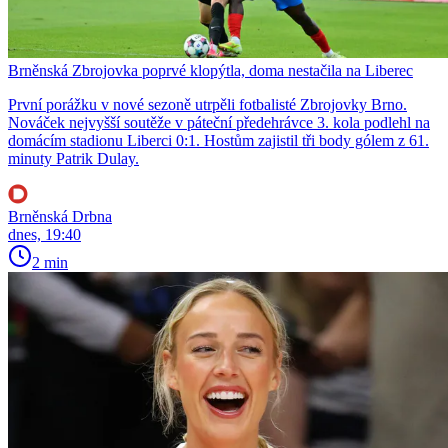
Brněnská Zbrojovka poprvé klopýtla, doma nestačila na Liberec
První porážku v nové sezoně utrpěli fotbalisté Zbrojovky Brno.
Nováček nejvyšší soutěže v páteční předehrávce 3. kola podlehl na
domácím stadionu Liberci 0:1. Hostům zajistil tři body gólem z 61.
minuty Patrik Dulay.
Brněnská Drbna
dnes, 19:40
2 min