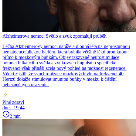
Alzheimerova nemoc: Světlo a zvuk zpomalují průběh
Léčba Alzheimerovy nemoci narážela dlouhá léta na neprostupnou
hematoencefalickou bariéru, která bránila většině léků proniknout
přímo k mozkovým buňkám. Objev takzvané neurostimulace
pomocí blikajícího světla a zvukových impulsů o specifické
frekvenci však přináší zcela nový pohled na možnost regenerace.
Vědci zjistili, že synchronizace mozkových vln na frekvenci 40
Hertzů dokáže stimulovat imunitní buňky v mozku k čištění
nebezpečných usazenin.
Plné zdraví
dnes, 19:44
2 min