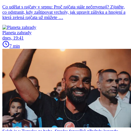
Co udělat s rajčaty v srpnu: Proč rajčata stále nečervenají? Zjistěte,
co odstranit, kdy zaštipovat vrcholy, jak upravit zálivku a hnojení a
která zelená rajčata už můžete …
Planeta zahrady
dnes, 19:41
7 min