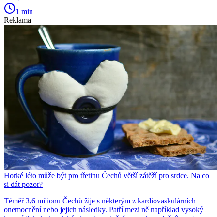
1 min
Reklama
Horké léto může být pro třetinu Čechů větší zátěží pro srdce. Na co
si dát pozor?
Téměř 3,6 milionu Čechů žije s některým z kardiovaskulárních
onemocnění nebo jejich následky. Patří mezi ně například vysoký