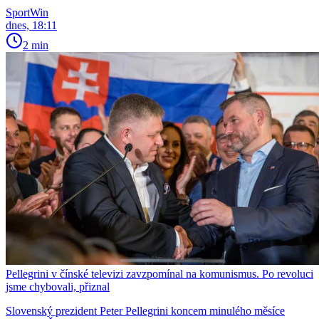
SportWin
dnes, 18:11
2 min
Pellegrini v čínské televizi zavzpomínal na komunismus. Po revoluci
jsme chybovali, přiznal
Slovenský prezident Peter Pellegrini koncem minulého měsíce