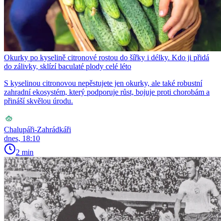
Okurky po kyselině citronové rostou do šířky i délky. Kdo ji přidá
do zálivky, sklízí baculaté plody celé léto
S kyselinou citronovou nepěstujete jen okurky, ale také robustní
zahradní ekosystém, který podporuje růst, bojuje proti chorobám a
přináší skvělou úrodu.
Chalupáři-Zahrádkáři
dnes, 18:10
2 min