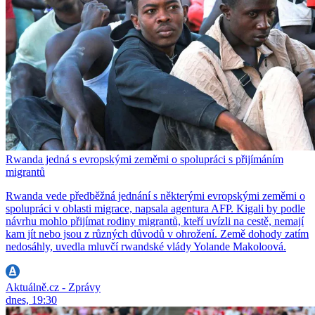
Rwanda jedná s evropskými zeměmi o spolupráci s přijímáním
migrantů
Rwanda vede předběžná jednání s některými evropskými zeměmi o
spolupráci v oblasti migrace, napsala agentura AFP. Kigali by podle
návrhu mohlo přijímat rodiny migrantů, kteří uvízli na cestě, nemají
kam jít nebo jsou z různých důvodů v ohrožení. Země dohody zatím
nedosáhly, uvedla mluvčí rwandské vlády Yolande Makoloová.
Aktuálně.cz - Zprávy
dnes, 19:30