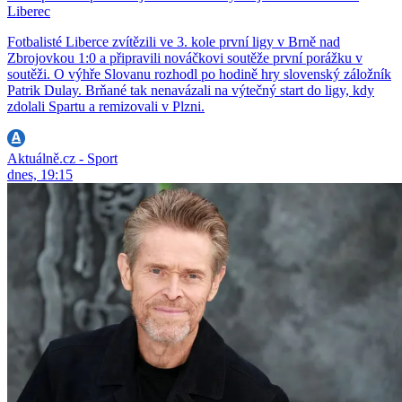
Liberec
Fotbalisté Liberce zvítězili ve 3. kole první ligy v Brně nad
Zbrojovkou 1:0 a připravili nováčkovi soutěže první porážku v
soutěži. O výhře Slovanu rozhodl po hodině hry slovenský záložník
Patrik Dulay. Brňané tak nenavázali na výtečný start do ligy, kdy
zdolali Spartu a remizovali v Plzni.
Aktuálně.cz - Sport
dnes, 19:15