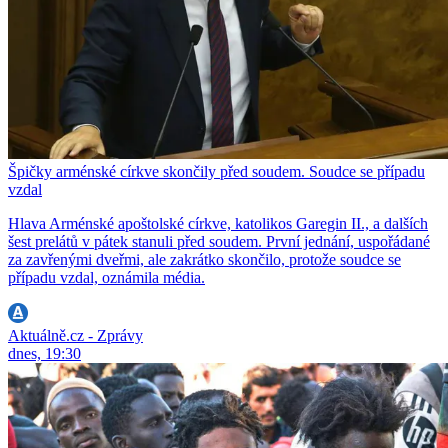
Špičky arménské církve skončily před soudem. Soudce se případu
vzdal
Hlava Arménské apoštolské církve, katolikos Garegin II., a dalších
šest prelátů v pátek stanuli před soudem. První jednání, uspořádané
za zavřenými dveřmi, ale zakrátko skončilo, protože soudce se
případu vzdal, oznámila média.
Aktuálně.cz - Zprávy
dnes, 19:30