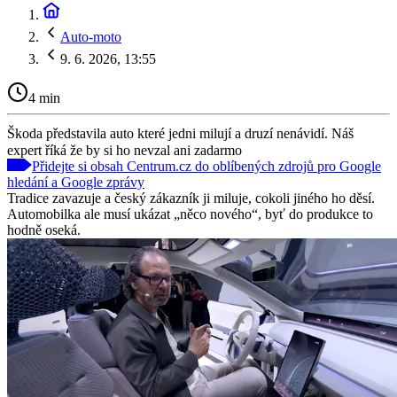
Auto-moto
9. 6. 2026, 13:55
4 min
Škoda představila auto které jedni milují a druzí nenávidí. Náš
expert říká že by si ho nevzal ani zadarmo
Přidejte si obsah Centrum.cz do oblíbených zdrojů pro Google
hledání a Google zprávy
Tradice zavazuje a český zákazník ji miluje, cokoli jiného ho děsí.
Automobilka ale musí ukázat „něco nového“, byť do produkce to
hodně oseká.