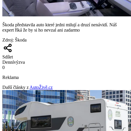
Škoda představila auto které jedni milují a druzí nenávidí. Náš
expert říká že by si ho nevzal ani zadarmo
Zdroj
:
Škoda
Sdílet
Denní
výzva
0
Reklama
Další články z
AutoŽivě.cz