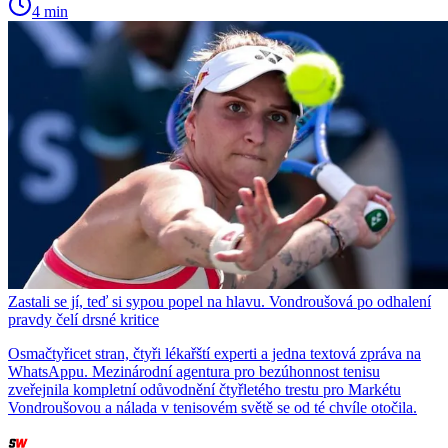
4 min
Zastali se jí, teď si sypou popel na hlavu. Vondroušová po odhalení
pravdy čelí drsné kritice
Osmačtyřicet stran, čtyři lékařští experti a jedna textová zpráva na
WhatsAppu. Mezinárodní agentura pro bezúhonnost tenisu
zveřejnila kompletní odůvodnění čtyřletého trestu pro Markétu
Vondroušovou a nálada v tenisovém světě se od té chvíle otočila.