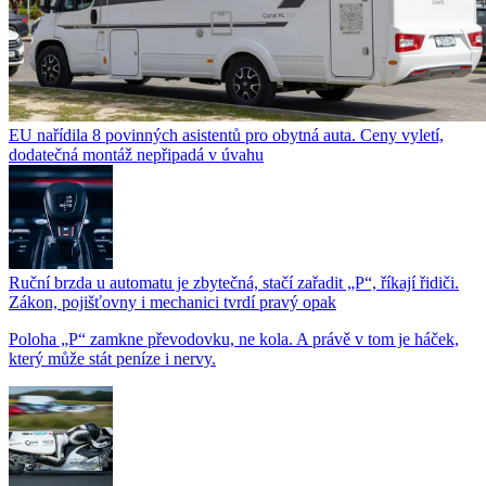
EU nařídila 8 povinných asistentů pro obytná auta. Ceny vyletí,
dodatečná montáž nepřipadá v úvahu
Ruční brzda u automatu je zbytečná, stačí zařadit „P“, říkají řidiči.
Zákon, pojišťovny i mechanici tvrdí pravý opak
Poloha „P“ zamkne převodovku, ne kola. A právě v tom je háček,
který může stát peníze i nervy.