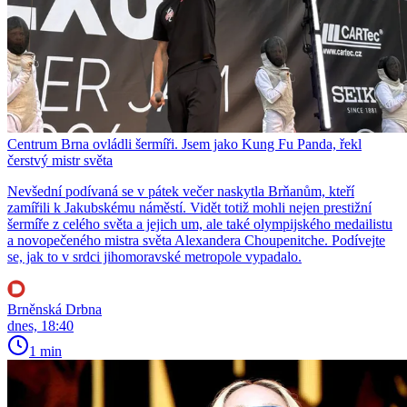
Centrum Brna ovládli šermíři. Jsem jako Kung Fu Panda, řekl
čerstvý mistr světa
Nevšední podívaná se v pátek večer naskytla Brňanům, kteří
zamířili k Jakubskému náměstí. Vidět totiž mohli nejen prestižní
šermíře z celého světa a jejich um, ale také olympijského medailistu
a novopečeného mistra světa Alexandera Choupenitche. Podívejte
se, jak to v srdci jihomoravské metropole vypadalo.
Brněnská Drbna
dnes, 18:40
1 min