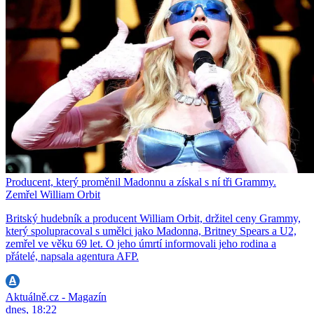
Producent, který proměnil Madonnu a získal s ní tři Grammy.
Zemřel William Orbit
Britský hudebník a producent William Orbit, držitel ceny Grammy,
který spolupracoval s umělci jako Madonna, Britney Spears a U2,
zemřel ve věku 69 let. O jeho úmrtí informovali jeho rodina a
přátelé, napsala agentura AFP.
Aktuálně.cz - Magazín
dnes, 18:22