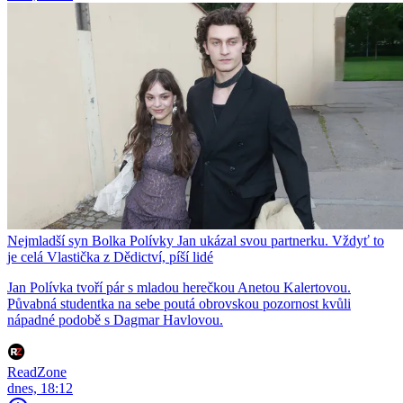
Nejmladší syn Bolka Polívky Jan ukázal svou partnerku. Vždyť to
je celá Vlastička z Dědictví, píší lidé
Jan Polívka tvoří pár s mladou herečkou Anetou Kalertovou.
Půvabná studentka na sebe poutá obrovskou pozornost kvůli
nápadné podobě s Dagmar Havlovou.
ReadZone
dnes, 18:12