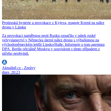
Protiruská hysterie a provokace z Kyjeva, reaguje Kreml na nález
dronu v Lipsku
Za provokaci namířenou proti Rusku označilo v pátek ruské
velvyslanectví v Německu úterní nález dronu s výbušninou na
východoněmeckém letišti Lipsko/Halle. Informuje o tom agentura
DPA. Berlín oficiálně Moskvu v souvislosti s tímto případem z
ničeho neobvinil.
Aktuálně.cz - Zprávy
dnes, 20:23