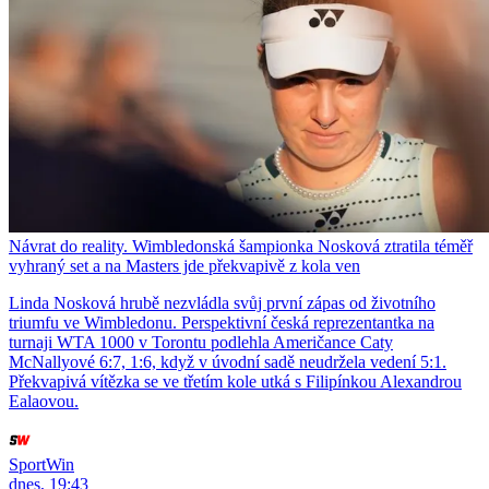
Návrat do reality. Wimbledonská šampionka Nosková ztratila téměř
vyhraný set a na Masters jde překvapivě z kola ven
Linda Nosková hrubě nezvládla svůj první zápas od životního
triumfu ve Wimbledonu. Perspektivní česká reprezentantka na
turnaji WTA 1000 v Torontu podlehla Američance Caty
McNallyové 6:7, 1:6, když v úvodní sadě neudržela vedení 5:1.
Překvapivá vítězka se ve třetím kole utká s Filipínkou Alexandrou
Ealaovou.
SportWin
dnes, 19:43