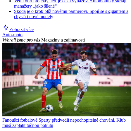
Vedli obří projekty, teď je čeká vyhazov. Automobilky škrtají
manažery „jako šílené“
Škoda je o krok blíž novému partnerovi. Spojí se s gigantem a
chystá i nové modely
Zobrazit více
Auto-moto
Vybrali jsme pro vás
Magazíny a zajímavosti
Fanoušci fotbalové Sparty předvedli nepochopitelné chování. Klub
musí zaplatit tučnou pokutu