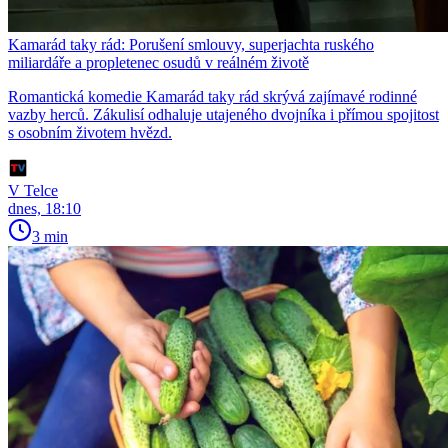
Kamarád taky rád: Porušení smlouvy, superjachta ruského
miliardáře a propletenec osudů v reálném životě
Romantická komedie Kamarád taky rád skrývá zajímavé rodinné
vazby herců. Zákulisí odhaluje utajeného dvojníka i přímou spojitost
s osobním životem hvězd.
V Telce
dnes, 18:10
3 min