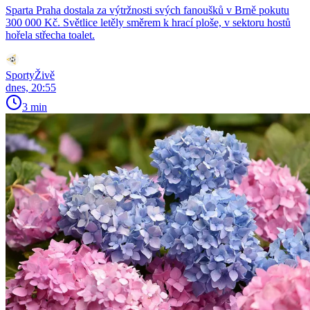
Sparta Praha dostala za výtržnosti svých fanoušků v Brně pokutu
300 000 Kč. Světlice letěly směrem k hrací ploše, v sektoru hostů
hořela střecha toalet.
SportyŽivě
dnes, 20:55
3 min