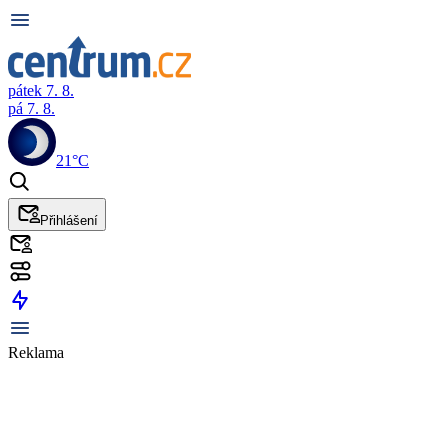
pátek 7. 8.
pá 7. 8.
21°C
Přihlášení
Reklama