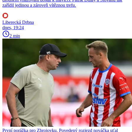
zařídil jedinou a zároveň vítěznou trefu.
Liberecká Drbna
dnes, 19:24
2 min
První porážka pro Zbrojovku. Povedený rozjezd nováčka uťal