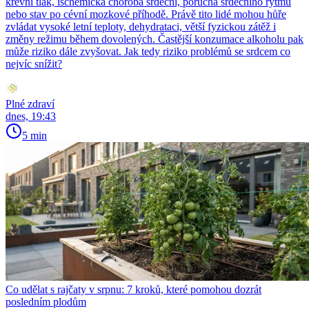
krevní tlak, ischemická choroba srdeční, porucha srdečního rytmu
nebo stav po cévní mozkové příhodě. Právě tito lidé mohou hůře
zvládat vysoké letní teploty, dehydrataci, větší fyzickou zátěž i
změny režimu během dovolených. Častější konzumace alkoholu pak
může riziko dále zvyšovat. Jak tedy riziko problémů se srdcem co
nejvíc snížit?
Plné zdraví
dnes, 19:43
5 min
Co udělat s rajčaty v srpnu: 7 kroků, které pomohou dozrát
posledním plodům