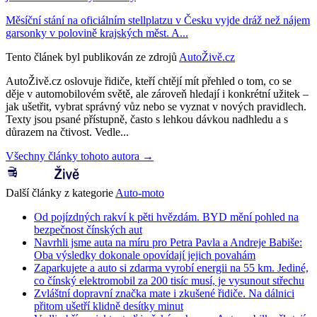
Měsíční stání na oficiálním stellplatzu v Česku vyjde dráž než nájem
garsonky v polovině krajských měst. A...
Tento článek byl publikován ze zdrojů
AutoŽivě.cz
AutoŽivě.cz oslovuje řidiče, kteří chtějí mít přehled o tom, co se
děje v automobilovém světě, ale zároveň hledají i konkrétní užitek –
jak ušetřit, vybrat správný vůz nebo se vyznat v nových pravidlech.
Texty jsou psané přístupně, často s lehkou dávkou nadhledu a s
důrazem na čtivost. Vedle...
Všechny články tohoto autora →
Další články z kategorie
Auto-moto
Od pojízdných rakví k pěti hvězdám. BYD mění pohled na
bezpečnost čínských aut
Navrhli jsme auta na míru pro Petra Pavla a Andreje Babiše:
Oba výsledky dokonale opovídají jejich povahám
Zaparkujete a auto si zdarma vyrobí energii na 55 km. Jediné,
co čínský elektromobil za 200 tisíc musí, je vysunout střechu
Zvláštní dopravní značka mate i zkušené řidiče. Na dálnici
přitom ušetří klidně desítky minut