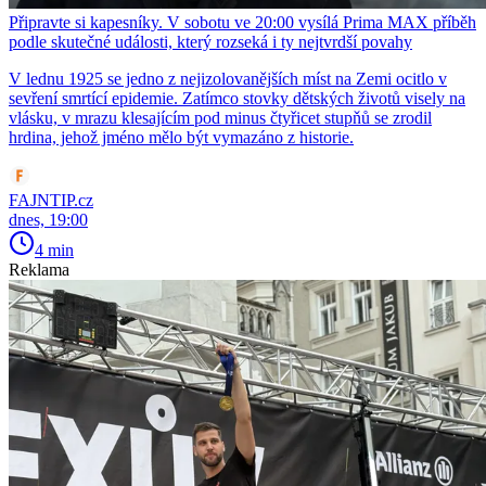
Připravte si kapesníky. V sobotu ve 20:00 vysílá Prima MAX příběh
podle skutečné události, který rozseká i ty nejtvrdší povahy
V lednu 1925 se jedno z nejizolovanějších míst na Zemi ocitlo v
sevření smrtící epidemie. Zatímco stovky dětských životů visely na
vlásku, v mrazu klesajícím pod minus čtyřicet stupňů se zrodil
hrdina, jehož jméno mělo být vymazáno z historie.
FAJNTIP.cz
dnes, 19:00
4 min
Reklama