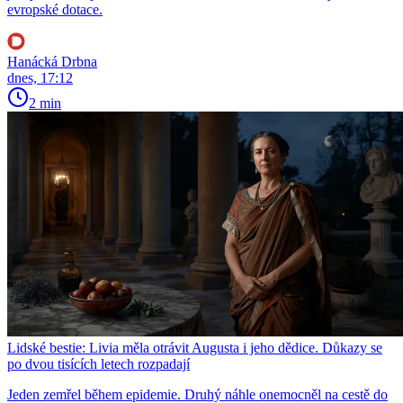
evropské dotace.
Hanácká Drbna
dnes, 17:12
2 min
Lidské bestie: Livia měla otrávit Augusta i jeho dědice. Důkazy se
po dvou tisících letech rozpadají
Jeden zemřel během epidemie. Druhý náhle onemocněl na cestě do