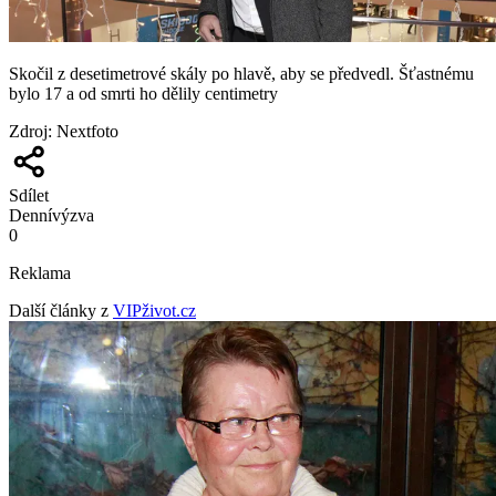
Skočil z desetimetrové skály po hlavě, aby se předvedl. Šťastnému
bylo 17 a od smrti ho dělily centimetry
Zdroj
:
Nextfoto
Sdílet
Denní
výzva
0
Reklama
Další články z
VIPživot.cz