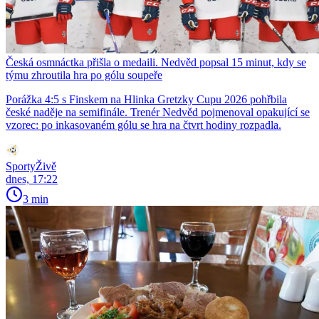
Česká osmnáctka přišla o medaili. Nedvěd popsal 15 minut, kdy se
týmu zhroutila hra po gólu soupeře
Porážka 4:5 s Finskem na Hlinka Gretzky Cupu 2026 pohřbila
české naděje na semifinále. Trenér Nedvěd pojmenoval opakující se
vzorec: po inkasovaném gólu se hra na čtvrt hodiny rozpadla.
SportyŽivě
dnes, 17:22
3 min