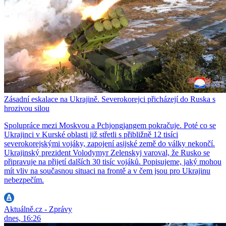
Zásadní eskalace na Ukrajině. Severokorejci přicházejí do Ruska s
hrozivou silou
Spolupráce mezi Moskvou a Pchjongjangem pokračuje. Poté co se
Ukrajinci v Kurské oblasti již střetli s přibližně 12 tisíci
severokorejskými vojáky, zapojení asijské země do války nekončí.
Ukrajinský prezident Volodymyr Zelenskyj varoval, že Rusko se
připravuje na přijetí dalších 30 tisíc vojáků. Popisujeme, jaký mohou
mít vliv na současnou situaci na frontě a v čem jsou pro Ukrajinu
nebezpečím.
Aktuálně.cz - Zprávy
dnes, 16:26