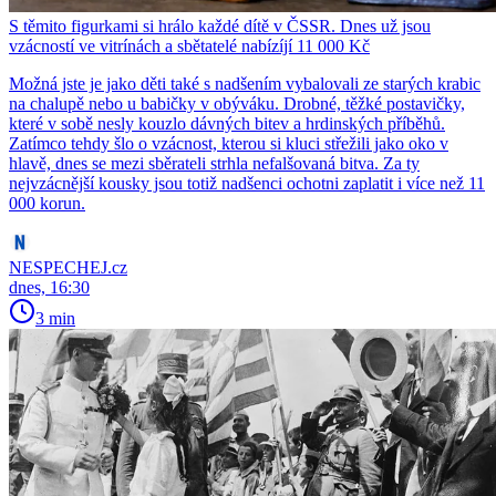
S těmito figurkami si hrálo každé dítě v ČSSR. Dnes už jsou
vzácností ve vitrínách a sbětatelé nabízíjí 11 000 Kč
Možná jste je jako děti také s nadšením vybalovali ze starých krabic
na chalupě nebo u babičky v obýváku. Drobné, těžké postavičky,
které v sobě nesly kouzlo dávných bitev a hrdinských příběhů.
Zatímco tehdy šlo o vzácnost, kterou si kluci střežili jako oko v
hlavě, dnes se mezi sběrateli strhla nefalšovaná bitva. Za ty
nejvzácnější kousky jsou totiž nadšenci ochotni zaplatit i více než 11
000 korun.
NESPECHEJ.cz
dnes, 16:30
3 min