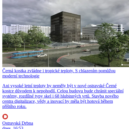
Černá kostka zvládne i tropické teploty. S chlazením pomůžou
moderní technologie
Ani vysoké letní teploty by neměly být v nové ostravské Černé
kostce důvodem k nepohodlí. Celou budovu bude chránit speciální
systémy, rozdílné typy skel i 68 hlubinných vrtů. Stavba nového
centra digitalizace, vědy a inovací by měla být hotová během
příštího roku.
Ostravská Drbna
dnes, 16:53