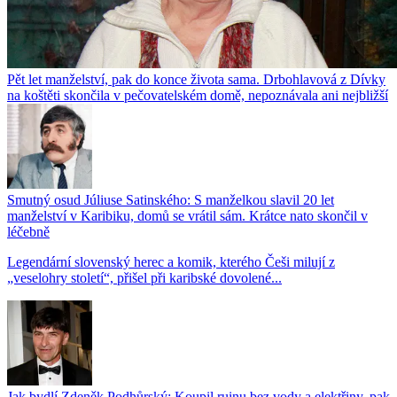
Pět let manželství, pak do konce života sama. Drbohlavová z Dívky
na koštěti skončila v pečovatelském domě, nepoznávala ani nejbližší
Smutný osud Júliuse Satinského: S manželkou slavil 20 let
manželství v Karibiku, domů se vrátil sám. Krátce nato skončil v
léčebně
Legendární slovenský herec a komik, kterého Češi milují z
„veselohry století“, přišel při karibské dovolené...
Jak bydlí Zdeněk Podhůrský: Koupil ruinu bez vody a elektřiny, pak