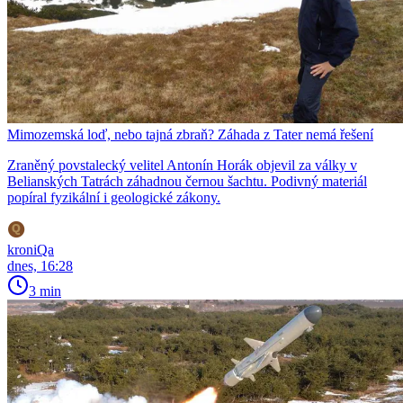
Mimozemská loď, nebo tajná zbraň? Záhada z Tater nemá řešení
Zraněný povstalecký velitel Antonín Horák objevil za války v
Belianských Tatrách záhadnou černou šachtu. Podivný materiál
popíral fyzikální i geologické zákony.
kroniQa
dnes, 16:28
3 min