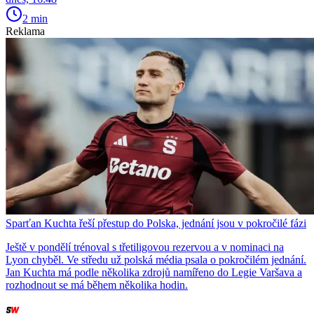
2 min
Reklama
Sparťan Kuchta řeší přestup do Polska, jednání jsou v pokročilé fázi
Ještě v pondělí trénoval s třetiligovou rezervou a v nominaci na
Lyon chyběl. Ve středu už polská média psala o pokročilém jednání.
Jan Kuchta má podle několika zdrojů namířeno do Legie Varšava a
rozhodnout se má během několika hodin.