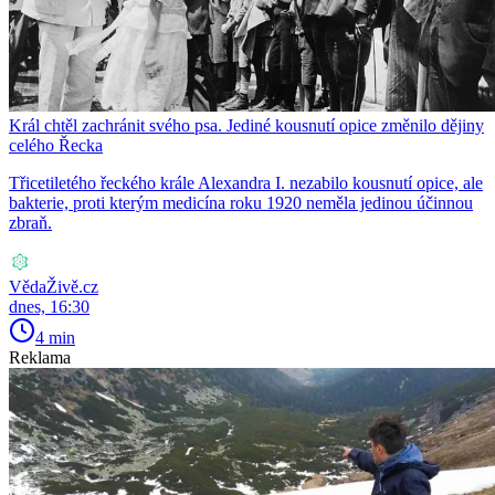
Král chtěl zachránit svého psa. Jediné kousnutí opice změnilo dějiny
celého Řecka
Třicetiletého řeckého krále Alexandra I. nezabilo kousnutí opice, ale
bakterie, proti kterým medicína roku 1920 neměla jedinou účinnou
zbraň.
VědaŽivě.cz
dnes, 16:30
4 min
Reklama