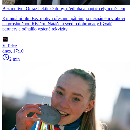
Bez motivu: Odraz hektické doby, předloha a napříč celým městem
Kriminální film Bez motivu přesunul pátrání po neznámém vrahovi
na prosluněnou Riviéru. Natáčení svedlo dohromady bývalé
partnery a odhalilo vzácné rekvizity.
V Telce
dnes, 17:10
2 min