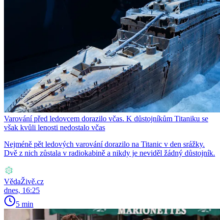
Varování před ledovcem dorazilo včas. K důstojníkům Titaniku se
však kvůli lenosti nedostalo včas
Nejméně pět ledových varování dorazilo na Titanic v den srážky.
Dvě z nich zůstala v radiokabině a nikdy je neviděl žádný důstojník.
VědaŽivě.cz
dnes, 16:25
5 min