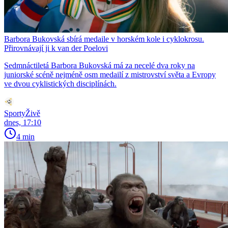
Barbora Bukovská sbírá medaile v horském kole i cyklokrosu.
Přirovnávají ji k van der Poelovi
Sedmnáctiletá Barbora Bukovská má za necelé dva roky na
juniorské scéně nejméně osm medailí z mistrovství světa a Evropy
ve dvou cyklistických disciplínách.
SportyŽivě
dnes, 17:10
4 min