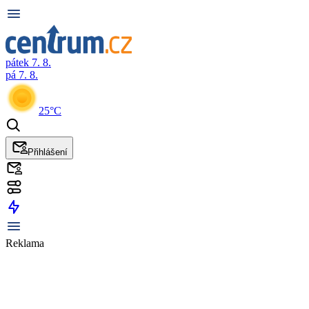
pátek 7. 8.
pá 7. 8.
25°C
Přihlášení
Reklama