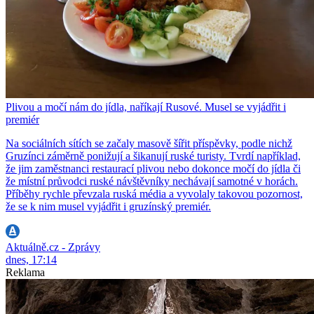
Plivou a močí nám do jídla, naříkají Rusové. Musel se vyjádřit i
premiér
Na sociálních sítích se začaly masově šířit příspěvky, podle nichž
Gruzínci záměrně ponižují a šikanují ruské turisty. Tvrdí například,
že jim zaměstnanci restaurací plivou nebo dokonce močí do jídla či
že místní průvodci ruské návštěvníky nechávají samotné v horách.
Příběhy rychle převzala ruská média a vyvolaly takovou pozornost,
že se k nim musel vyjádřit i gruzínský premiér.
Aktuálně.cz - Zprávy
dnes, 17:14
Reklama