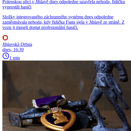
Polenskou ulici v Jihlavě dnes odpoledne uzavřela nehoda, řidičku
vyprostili hasiči
Složky integrovaného záchranného systému dnes odpoledne
zaměstnávala nehoda, kdy řidička Fiatu sjela v Jihlavě ze stráně. Z
vozu ji museli dostat profesionální hasiči.
Jihlavská Drbna
dnes, 16:39
1 min