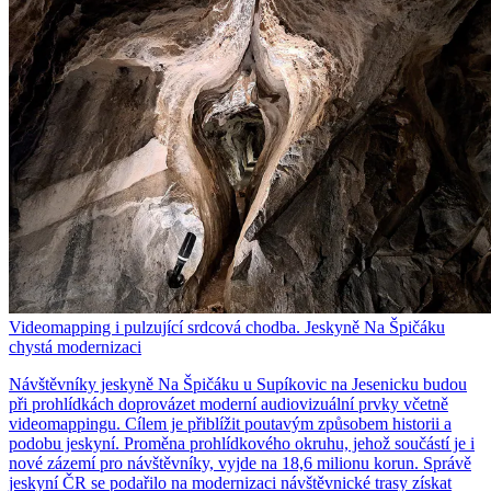
Videomapping i pulzující srdcová chodba. Jeskyně Na Špičáku
chystá modernizaci
Návštěvníky jeskyně Na Špičáku u Supíkovic na Jesenicku budou
při prohlídkách doprovázet moderní audiovizuální prvky včetně
videomappingu. Cílem je přiblížit poutavým způsobem historii a
podobu jeskyní. Proměna prohlídkového okruhu, jehož součástí je i
nové zázemí pro návštěvníky, vyjde na 18,6 milionu korun. Správě
jeskyní ČR se podařilo na modernizaci návštěvnické trasy získat