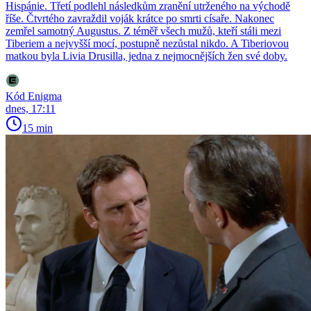
Hispánie. Třetí podlehl následkům zranění utrženého na východě
říše. Čtvrtého zavraždil voják krátce po smrti císaře. Nakonec
zemřel samotný Augustus. Z téměř všech mužů, kteří stáli mezi
Tiberiem a nejvyšší mocí, postupně nezůstal nikdo. A Tiberiovou
matkou byla Livia Drusilla, jedna z nejmocnějších žen své doby.
Kód Enigma
dnes, 17:11
15 min