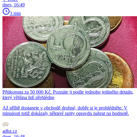
dnes, 16:49
3 min
Pětikoruna za 50 000 Kč. Poznáte ji podle jednoho jediného detailu,
který většina lidí přehlédne
Až příště dostanete v obchodě drobné, dobře si je prohlédněte. V
minulosti totiž dokázaly některé rarity opravdu nabrat na hodnotě.
adbz.cz
dnes, 16:48