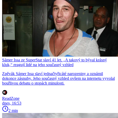
Sámer Issa ze SuperStar slaví 41 let. „A takový to býval krásný
kluk,“ reagují lidé na jeho současný vzhled
Zpěvák Sámer Issa slaví jednačtyřicáté narozeniny a oznámil
dokonce zásnuby. Jeho současný vzhled ovšem na internetu vyvolal
bouřlivou debatu o stopách minulosti.
ReadZone
dnes, 16:53
2 min