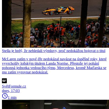
Stella je hrdý, že nehledali výmluvy, proč nedokážou bojovat o titul
McLaren zatím v nové éře nedokázal navázat na úspěšné roky, které
vyvrcholily loňským titulem Landa Norrise. Přestože jej pohání
pohonná jednotka vedoucího týmu, Mercedesu, kromě Maďarska se
mu zatím vyrovnat nedokázal.
SvětFormule.cz
dnes, 17:03
1 min