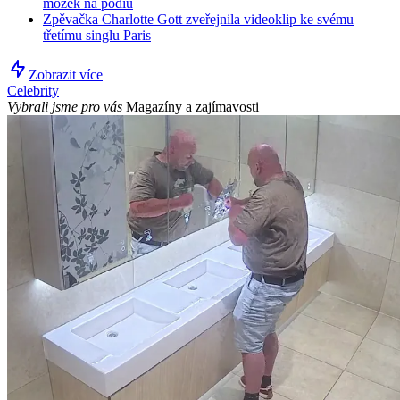
mozek na pódiu
Zpěvačka Charlotte Gott zveřejnila videoklip ke svému
třetímu singlu Paris
Zobrazit více
Celebrity
Vybrali jsme pro vás
Magazíny a zajímavosti