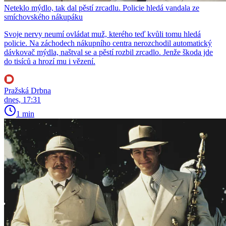
Neteklo mýdlo, tak dal pěstí zrcadlu. Policie hledá vandala ze
smíchovského nákupáku
Svoje nervy neumí ovládat muž, kterého teď kvůli tomu hledá
policie. Na záchodech nákupního centra nerozchodil automatický
dávkovač mýdla, naštval se a pěstí rozbil zrcadlo. Jenže škoda jde
do tisíců a hrozí mu i vězení.
Pražská Drbna
dnes, 17:31
1 min