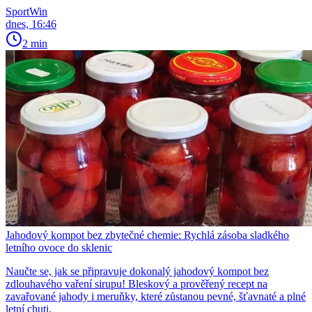
SportWin
dnes, 16:46
2 min
Jahodový kompot bez zbytečné chemie: Rychlá zásoba sladkého
letního ovoce do sklenic
Naučte se, jak se připravuje dokonalý jahodový kompot bez
zdlouhavého vaření sirupu! Bleskový a prověřený recept na
zavařované jahody i meruňky, které zůstanou pevné, šťavnaté a plné
letní chuti.