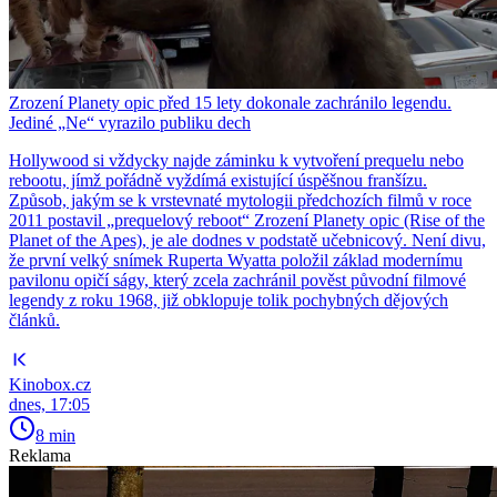
Zrození Planety opic před 15 lety dokonale zachránilo legendu.
Jediné „Ne“ vyrazilo publiku dech
Hollywood si vždycky najde záminku k vytvoření prequelu nebo
rebootu, jímž pořádně vyždímá existující úspěšnou franšízu.
Způsob, jakým se k vrstevnaté mytologii předchozích filmů v roce
2011 postavil „prequelový reboot“ Zrození Planety opic (Rise of the
Planet of the Apes), je ale dodnes v podstatě učebnicový. Není divu,
že první velký snímek Ruperta Wyatta položil základ modernímu
pavilonu opičí ságy, který zcela zachránil pověst původní filmové
legendy z roku 1968, již obklopuje tolik pochybných dějových
článků.
Kinobox.cz
dnes, 17:05
8 min
Reklama