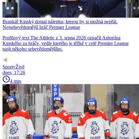
Brankář Kinský dostal nálepku, kterou by si možná nepřál.
Nejsebevědomější hráč Premier League
Profilový text The Athletic z 3. srpna 2026 označil Antonína
Kinského za hráče, vedle kterého je těžké v celé Premier League
najít někoho sebevědomějšího.
SportyŽivě
dnes, 17:26
4 min