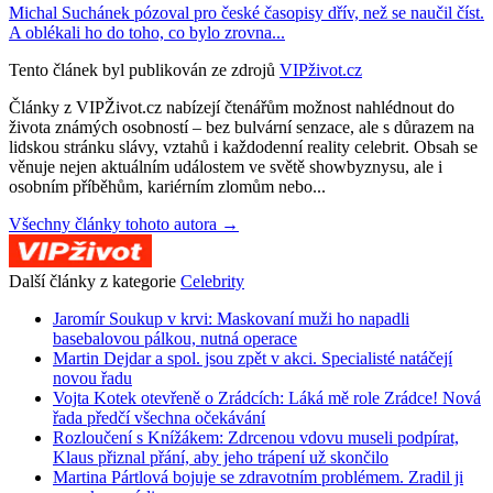
Michal Suchánek pózoval pro české časopisy dřív, než se naučil číst.
A oblékali ho do toho, co bylo zrovna...
Tento článek byl publikován ze zdrojů
VIPživot.cz
Články z VIPŽivot.cz nabízejí čtenářům možnost nahlédnout do
života známých osobností – bez bulvární senzace, ale s důrazem na
lidskou stránku slávy, vztahů i každodenní reality celebrit. Obsah se
věnuje nejen aktuálním událostem ve světě showbyznysu, ale i
osobním příběhům, kariérním zlomům nebo...
Všechny články tohoto autora →
Další články z kategorie
Celebrity
Jaromír Soukup v krvi: Maskovaní muži ho napadli
basebalovou pálkou, nutná operace
Martin Dejdar a spol. jsou zpět v akci. Specialisté natáčejí
novou řadu
Vojta Kotek otevřeně o Zrádcích: Láká mě role Zrádce! Nová
řada předčí všechna očekávání
Rozloučení s Knížákem: Zdrcenou vdovu museli podpírat,
Klaus přiznal přání, aby jeho trápení už skončilo
Martina Pártlová bojuje se zdravotním problémem. Zradil ji