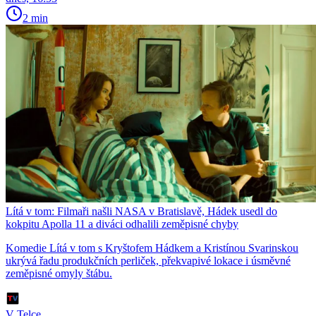
2 min
Lítá v tom: Filmaři našli NASA v Bratislavě, Hádek usedl do
kokpitu Apolla 11 a diváci odhalili zeměpisné chyby
Komedie Lítá v tom s Kryštofem Hádkem a Kristínou Svarinskou
ukrývá řadu produkčních perliček, překvapivé lokace i úsměvné
zeměpisné omyly štábu.
V Telce