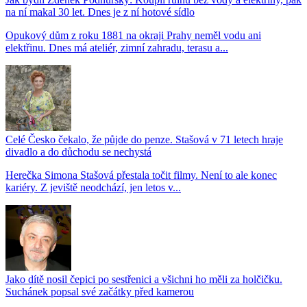
na ní makal 30 let. Dnes je z ní hotové sídlo
Opukový dům z roku 1881 na okraji Prahy neměl vodu ani
elektřinu. Dnes má ateliér, zimní zahradu, terasu a...
Celé Česko čekalo, že půjde do penze. Stašová v 71 letech hraje
divadlo a do důchodu se nechystá
Herečka Simona Stašová přestala točit filmy. Není to ale konec
kariéry. Z jeviště neodchází, jen letos v...
Jako dítě nosil čepici po sestřenici a všichni ho měli za holčičku.
Suchánek popsal své začátky před kamerou