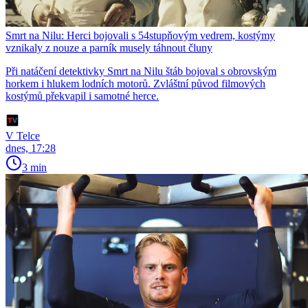
Smrt na Nilu: Herci bojovali s 54stupňovým vedrem, kostýmy
vznikaly z nouze a parník musely táhnout čluny
Při natáčení detektivky Smrt na Nilu štáb bojoval s obrovským
horkem i hlukem lodních motorů. Zvláštní původ filmových
kostýmů překvapil i samotné herce.
V Telce
dnes, 17:28
3 min