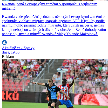
Rwanda jedná s evropskými zeměmi o spolupráci s přijímáním
migrantů
Rwanda vede předběžná jednání s některými evropskými zeměmi o
spolupráci v oblasti migrace, napsala agentura AFP. Kigali by podle
návrhu mohlo přijímat rodiny migrantů, kteří uvízli na cestě, nemají
kam jít nebo jsou z různých důvodů v ohrožení. Země dohody zatím
nedosáhly, uvedla mluvčí rwandské vlády Yolande Makoloová.
Aktuálně.cz - Zprávy
dnes, 19:30
Reklama