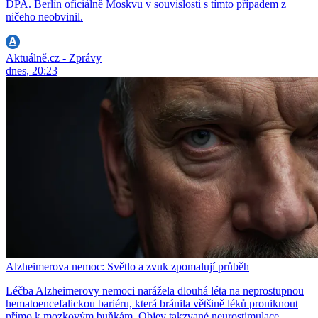
DPA. Berlín oficiálně Moskvu v souvislosti s tímto případem z
ničeho neobvinil.
Aktuálně.cz - Zprávy
dnes, 20:23
Alzheimerova nemoc: Světlo a zvuk zpomalují průběh
Léčba Alzheimerovy nemoci narážela dlouhá léta na neprostupnou
hematoencefalickou bariéru, která bránila většině léků proniknout
přímo k mozkovým buňkám. Objev takzvané neurostimulace