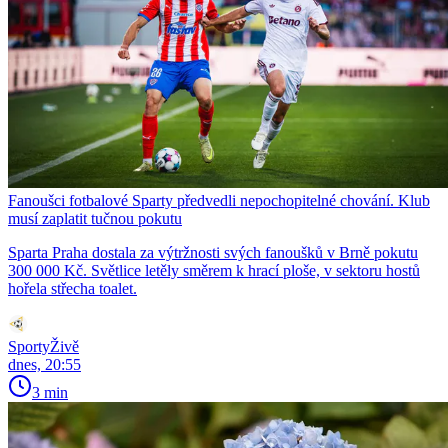
Fanoušci fotbalové Sparty předvedli nepochopitelné chování. Klub
musí zaplatit tučnou pokutu
Sparta Praha dostala za výtržnosti svých fanoušků v Brně pokutu
300 000 Kč. Světlice letěly směrem k hrací ploše, v sektoru hostů
hořela střecha toalet.
SportyŽivě
dnes, 20:55
3 min