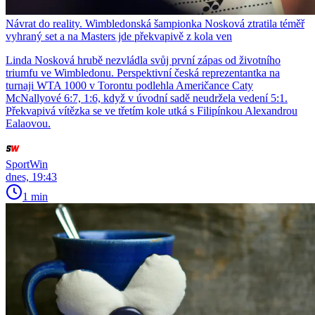
Návrat do reality. Wimbledonská šampionka Nosková ztratila téměř
vyhraný set a na Masters jde překvapivě z kola ven
Linda Nosková hrubě nezvládla svůj první zápas od životního
triumfu ve Wimbledonu. Perspektivní česká reprezentantka na
turnaji WTA 1000 v Torontu podlehla Američance Caty
McNallyové 6:7, 1:6, když v úvodní sadě neudržela vedení 5:1.
Překvapivá vítězka se ve třetím kole utká s Filipínkou Alexandrou
Ealaovou.
SportWin
dnes, 19:43
1 min