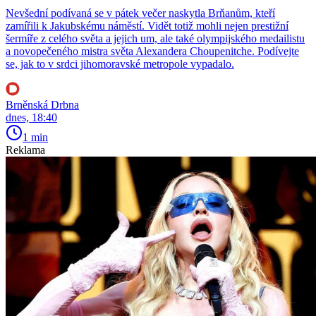
Nevšední podívaná se v pátek večer naskytla Brňanům, kteří
zamířili k Jakubskému náměstí. Vidět totiž mohli nejen prestižní
šermíře z celého světa a jejich um, ale také olympijského medailistu
a novopečeného mistra světa Alexandera Choupenitche. Podívejte
se, jak to v srdci jihomoravské metropole vypadalo.
Brněnská Drbna
dnes, 18:40
1 min
Reklama