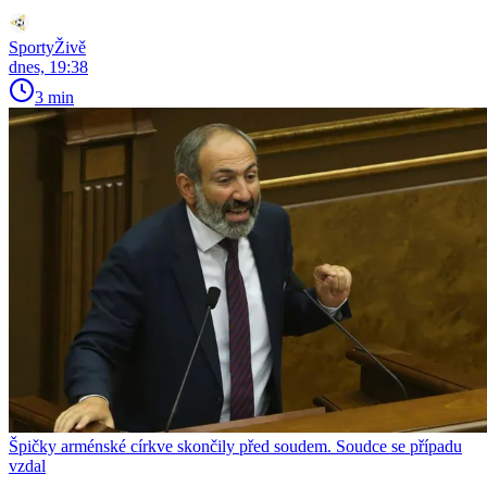
SportyŽivě
dnes, 19:38
3 min
Špičky arménské církve skončily před soudem. Soudce se případu
vzdal