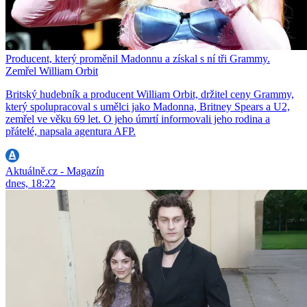
Producent, který proměnil Madonnu a získal s ní tři Grammy.
Zemřel William Orbit
Britský hudebník a producent William Orbit, držitel ceny Grammy,
který spolupracoval s umělci jako Madonna, Britney Spears a U2,
zemřel ve věku 69 let. O jeho úmrtí informovali jeho rodina a
přátelé, napsala agentura AFP.
Aktuálně.cz - Magazín
dnes, 18:22