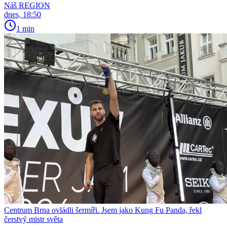
Náš REGION
dnes, 18:50
1 min
Centrum Brna ovládli šermíři. Jsem jako Kung Fu Panda, řekl
čerstvý mistr světa