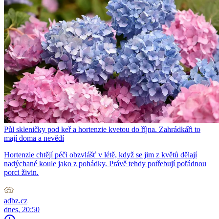
Půl skleničky pod keř a hortenzie kvetou do října. Zahrádkáři to
mají doma a nevědí
Hortenzie chtějí péči obzvlášť v létě, když se jim z květů dělají
nadýchané koule jako z pohádky. Právě tehdy potřebují pořádnou
porci živin.
adbz.cz
dnes, 20:50