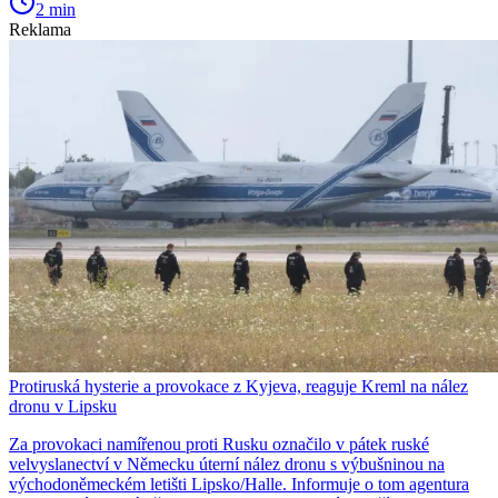
2 min
Reklama
Protiruská hysterie a provokace z Kyjeva, reaguje Kreml na nález
dronu v Lipsku
Za provokaci namířenou proti Rusku označilo v pátek ruské
velvyslanectví v Německu úterní nález dronu s výbušninou na
východoněmeckém letišti Lipsko/Halle. Informuje o tom agentura