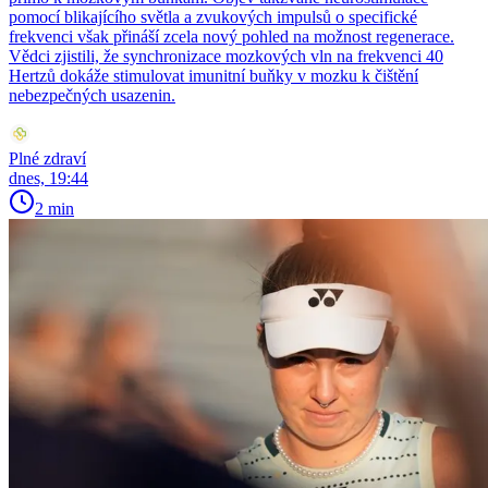
pomocí blikajícího světla a zvukových impulsů o specifické
frekvenci však přináší zcela nový pohled na možnost regenerace.
Vědci zjistili, že synchronizace mozkových vln na frekvenci 40
Hertzů dokáže stimulovat imunitní buňky v mozku k čištění
nebezpečných usazenin.
Plné zdraví
dnes, 19:44
2 min