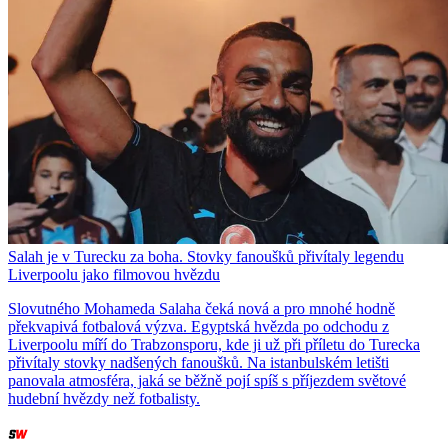
Salah je v Turecku za boha. Stovky fanoušků přivítaly legendu
Liverpoolu jako filmovou hvězdu
Slovutného Mohameda Salaha čeká nová a pro mnohé hodně
překvapivá fotbalová výzva. Egyptská hvězda po odchodu z
Liverpoolu míří do Trabzonsporu, kde ji už při příletu do Turecka
přivítaly stovky nadšených fanoušků. Na istanbulském letišti
panovala atmosféra, jaká se běžně pojí spíš s příjezdem světové
hudební hvězdy než fotbalisty.