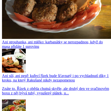
Ani strouhanka, ani mléko: karbanátky se nerozpadnou, když do
masa přidáte 1 surovinu
Ani sůl, ani pepř: kuřecí řízek bude šťavnatý i po vychladnutí díky 1
kroku, na který Rakušané nikdy nezapomenou
Znáte to. Řízek z oběda chutná skvěle, ale druhý den ve svačinovém
boxu z něj bývá tuhý, vysušený plátek, u...