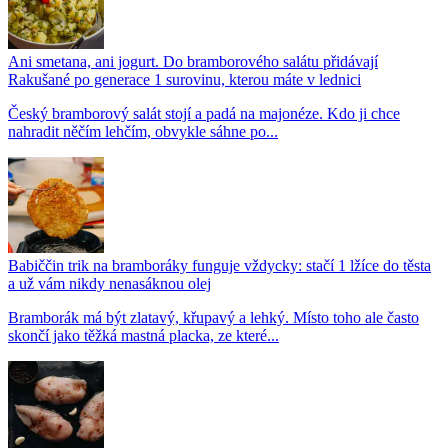
Ani smetana, ani jogurt. Do bramborového salátu přidávají
Rakušané po generace 1 surovinu, kterou máte v lednici
Český bramborový salát stojí a padá na majonéze. Kdo ji chce
nahradit něčím lehčím, obvykle sáhne po...
Babiččin trik na bramboráky funguje vždycky: stačí 1 lžíce do těsta
a už vám nikdy nenasáknou olej
Bramborák má být zlatavý, křupavý a lehký. Místo toho ale často
skončí jako těžká mastná placka, ze které...