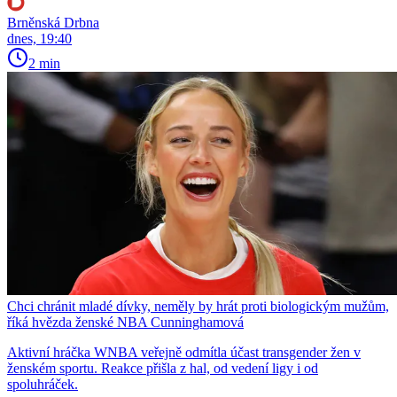
Brněnská Drbna
dnes, 19:40
2 min
Chci chránit mladé dívky, neměly by hrát proti biologickým mužům,
říká hvězda ženské NBA Cunninghamová
Aktivní hráčka WNBA veřejně odmítla účast transgender žen v
ženském sportu. Reakce přišla z hal, od vedení ligy i od
spoluhráček.