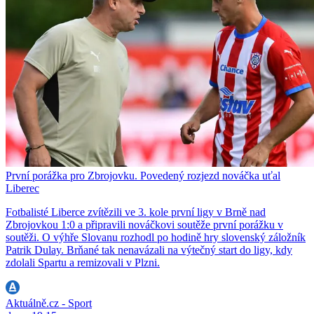
První porážka pro Zbrojovku. Povedený rozjezd nováčka uťal
Liberec
Fotbalisté Liberce zvítězili ve 3. kole první ligy v Brně nad
Zbrojovkou 1:0 a připravili nováčkovi soutěže první porážku v
soutěži. O výhře Slovanu rozhodl po hodině hry slovenský záložník
Patrik Dulay. Brňané tak nenavázali na výtečný start do ligy, kdy
zdolali Spartu a remizovali v Plzni.
Aktuálně.cz - Sport