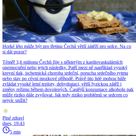
Horké léto může být pro třetinu Čechů větší zátěží pro srdce. Na co
si dát pozor?
Téměř 3,6 milionu Čechů žije s některým z kardiovaskulárních
onemocnění nebo jejich následky. Patří mezi ně například vysoký
krevní tlak, ischemická choroba srdeční, porucha srdečního rytmu
nebo stav po cévní mozkové příhodě. Právě tito lidé mohou hůře
zvládat vysoké letní teploty, dehydrataci, větší fyzickou zátěž i
změny režimu během dovolených. Častější konzumace alkoholu pak
může riziko dále zvyšovat. Jak tedy riziko problémů se srdcem co
nejvíc snížit?
Plné zdraví
dnes, 19:43
5 min