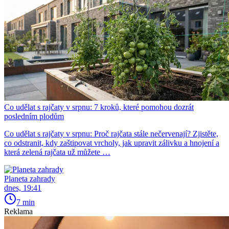
Co udělat s rajčaty v srpnu: 7 kroků, které pomohou dozrát
posledním plodům
Co udělat s rajčaty v srpnu: Proč rajčata stále nečervenají? Zjistěte,
co odstranit, kdy zaštipovat vrcholy, jak upravit zálivku a hnojení a
která zelená rajčata už můžete …
Planeta zahrady
dnes, 19:41
7 min
Reklama