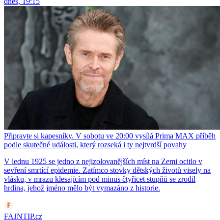
dnes, 19:15
Připravte si kapesníky. V sobotu ve 20:00 vysílá Prima MAX příběh
podle skutečné události, který rozseká i ty nejtvrdší povahy
V lednu 1925 se jedno z nejizolovanějších míst na Zemi ocitlo v
sevření smrtící epidemie. Zatímco stovky dětských životů visely na
vlásku, v mrazu klesajícím pod minus čtyřicet stupňů se zrodil
hrdina, jehož jméno mělo být vymazáno z historie.
FAJNTIP.cz