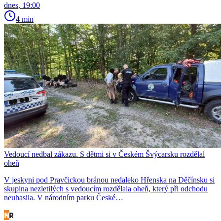
dnes, 19:00
4 min
Vedoucí nedbal zákazu. S dětmi si v Českém Švýcarsku rozdělal
oheň
V jeskyni pod Pravčickou bránou nedaleko Hřenska na Děčínsku si
skupina nezletilých s vedoucím rozdělala oheň, který při odchodu
neuhasila. V národním parku České…