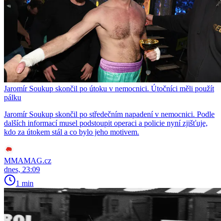
Jaromír Soukup skončil po útoku v nemocnici. Útočníci měli použít
pálku
Jaromír Soukup skončil po středečním napadení v nemocnici. Podle
dalších informací musel podstoupit operaci a policie nyní zjišťuje,
kdo za útokem stál a co bylo jeho motivem.
MMAMAG.cz
dnes, 23:09
1 min