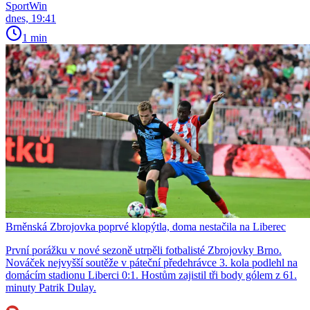
SportWin
dnes, 19:41
1 min
Brněnská Zbrojovka poprvé klopýtla, doma nestačila na Liberec
První porážku v nové sezoně utrpěli fotbalisté Zbrojovky Brno.
Nováček nejvyšší soutěže v páteční předehrávce 3. kola podlehl na
domácím stadionu Liberci 0:1. Hostům zajistil tři body gólem z 61.
minuty Patrik Dulay.