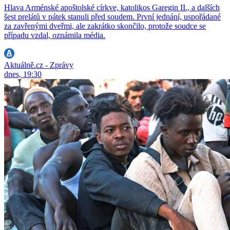
Hlava Arménské apoštolské církve, katolikos Garegin II., a dalších
šest prelátů v pátek stanuli před soudem. První jednání, uspořádané
za zavřenými dveřmi, ale zakrátko skončilo, protože soudce se
případu vzdal, oznámila média.
Aktuálně.cz - Zprávy
dnes, 19:30