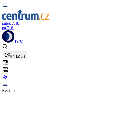
pátek 7. 8.
pá 7. 8.
19°C
Přihlášení
Reklama