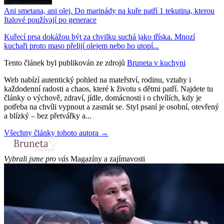
Ani smetana, ani olej. Do marinády na kuře patří 1 tekutina, kterou
Italové používají po generace
Kuřecí prsa dokážou být za chvilku suchá jako tříska. Mnozí
kuchaři proto maso přelijí olejem nebo ho utopí...
Tento článek byl publikován ze zdrojů
Bruneta v kuchyni
Web nabízí autentický pohled na mateřství, rodinu, vztahy i
každodenní radosti a chaos, které k životu s dětmi patří. Najdete tu
články o výchově, zdraví, jídle, domácnosti i o chvílích, kdy je
potřeba na chvíli vypnout a zasmát se. Styl psaní je osobní, otevřený
a blízký – bez přetvářky a...
Všechny články tohoto autora →
Vybrali jsme pro vás
Magazíny a zajímavosti