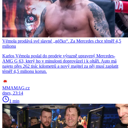
Vémola prodává své slavné „géčko“. Za Mercedes chce téměř 4,5
milionu
Karlos Vémola poslal do prodeje výrazně upravený Mercedes-
AMG G 63, který ho v minulosti doprovázel i k oltáři. Auto má
najeto přes 262 tisíc kilometrů a nový majitel za něj musí zaplatit
téměř 4,5 milionu korun.
MMAMAG.cz
dnes, 23:14
1 min