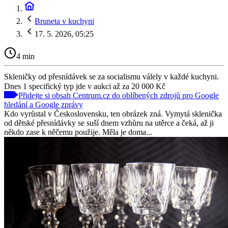
Bruneta v kuchyni
17. 5. 2026, 05:25
4 min
Skleničky od přesnídávek se za socialismu válely v každé kuchyni.
Dnes 1 specifický typ jde v aukci až za 20 000 Kč
Přidejte si obsah Centrum.cz do oblíbených zdrojů pro Google
hledání a Google zprávy
Kdo vyrůstal v Československu, ten obrázek zná. Vymytá sklenička
od dětské přesnídávky se suší dnem vzhůru na utěrce a čeká, až ji
někdo zase k něčemu použije. Měla je doma...