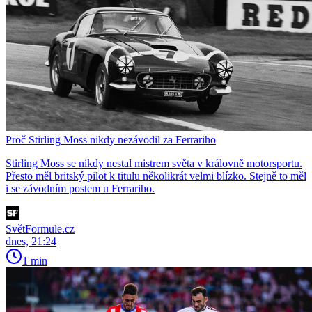
Proč Stirling Moss nikdy nezávodil za Ferrariho
Stirling Moss se nikdy nestal mistrem světa v královně motorsportu.
Přesto měl britský pilot k titulu několikrát velmi blízko. Stejně to měl
i se závodním postem u Ferrariho.
SvětFormule.cz
dnes, 21:24
1 min