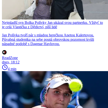
Nejmladší syn Bolka Polívky Jan ukázal svou partnerku. Vždyť to
je celá Vlastička z Dědictví, píší lidé
Jan Polívka tvoří pár s mladou herečkou Anetou Kalertovou.
Půvabná studentka na sebe poutá obrovskou pozornost kvůli
nápadné podobě s Dagmar Havlovou.
ReadZone
dnes, 18:12
4 min