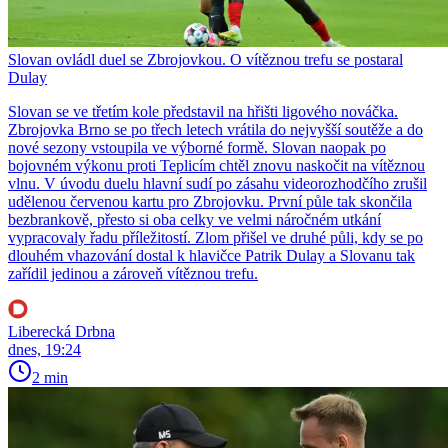
Slovan ovládl duel se Zbrojovkou. O vítěznou trefu se postaral
Dulay
Slovan se ve třetím kole představil na hřišti ligového nováčka.
Zbrojovka Brno se po třech letech vrátila do nejvyšší soutěže a do
nové sezony vstoupila ve výborné formě. Slovan naopak po
bojovném výkonu proti Teplicím chtěl znovu naskočit na vítěznou
vlnu. V úvodu duelu hlavní sudí po zásahu videorozhodčího zrušil
udělenou červenou kartu pro Zbrojovku. První půle tak skončila
bezbrankově, přesto si oba celky ve velmi náročném utkání
vypracovaly řadu příležitostí. Zlom přišel ve druhé půli, kdy se po
dlouhém vhazování dostal k hlavičce Patrik Dulay a Slovanu tak
zařídil jedinou a zároveň vítěznou trefu.
Liberecká Drbna
dnes, 19:24
2 min