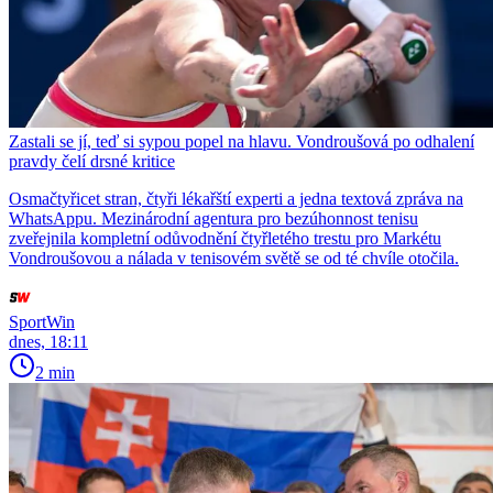
Zastali se jí, teď si sypou popel na hlavu. Vondroušová po odhalení
pravdy čelí drsné kritice
Osmačtyřicet stran, čtyři lékařští experti a jedna textová zpráva na
WhatsAppu. Mezinárodní agentura pro bezúhonnost tenisu
zveřejnila kompletní odůvodnění čtyřletého trestu pro Markétu
Vondroušovou a nálada v tenisovém světě se od té chvíle otočila.
SportWin
dnes, 18:11
2 min