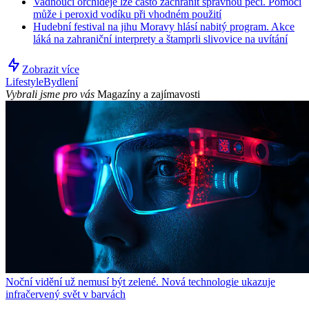
Vadnoucí orchideje lze často zachránit správnou péčí. Pomoci
může i peroxid vodíku při vhodném použití
Hudební festival na jihu Moravy hlásí nabitý program. Akce
láká na zahraniční interprety a štamprli slivovice na uvítání
Zobrazit více
Lifestyle
Bydlení
Vybrali jsme pro vás
Magazíny a zajímavosti
Noční vidění už nemusí být zelené. Nová technologie ukazuje
infračervený svět v barvách