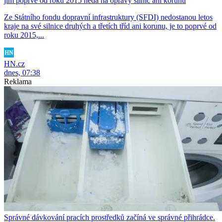
jim poprvé od roku 2015 nedá na opravy silnic ani korunu
Ze Státního fondu dopravní infrastruktury (SFDI) nedostanou letos
kraje na své silnice druhých a třetích tříd ani korunu, je to poprvé od
roku 2015,...
HN.cz
dnes, 07:38
Reklama
Správné dávkování pracích prostředků začíná ve správné přihrádce.