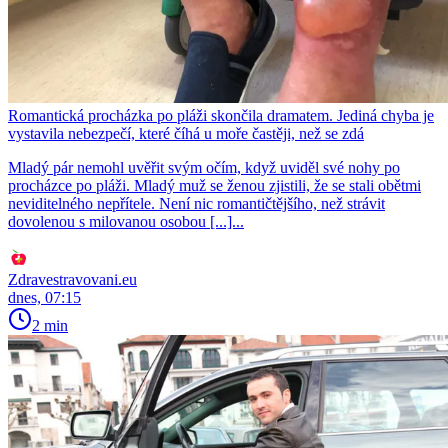
Romantická procházka po pláži skončila dramatem. Jediná chyba je
vystavila nebezpečí, které číhá u moře častěji, než se zdá
Mladý pár nemohl uvěřit svým očím, když uviděl své nohy po
procházce po pláži. Mladý muž se ženou zjistili, že se stali obětmi
neviditelného nepřítele. Není nic romantičtějšího, než strávit
dovolenou s milovanou osobou [...]...
Zdravestravovani.eu
dnes, 07:15
2 min