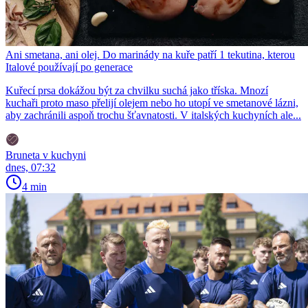
Ani smetana, ani olej. Do marinády na kuře patří 1 tekutina, kterou
Italové používají po generace
Kuřecí prsa dokážou být za chvilku suchá jako tříska. Mnozí
kuchaři proto maso přelijí olejem nebo ho utopí ve smetanové lázni,
aby zachránili aspoň trochu šťavnatosti. V italských kuchyních ale...
Bruneta v kuchyni
dnes, 07:32
4 min