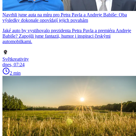
Navrhli jsme auta na míru pro Petra Pavla a Andreje Babiše: Oba
výsledky dokonale opovídají jejich povahám
Jaké auto by vystihovalo prezidenta Petra Pavla a premiéra Andreje
Babiše? Zapojili jsme fantazii, humor i inspiraci českými
automobilkami.
Světkreativity
dnes, 07:24
2 min