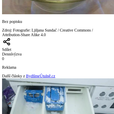
Bez popisku
Zdroj
:
Fotografie: Ljiljana Sundać / Creative Commons /
Attribution-Share Alike 4.0
Sdílet
Denní
výzva
0
Reklama
Další články z
BydlímeÚtulně.cz