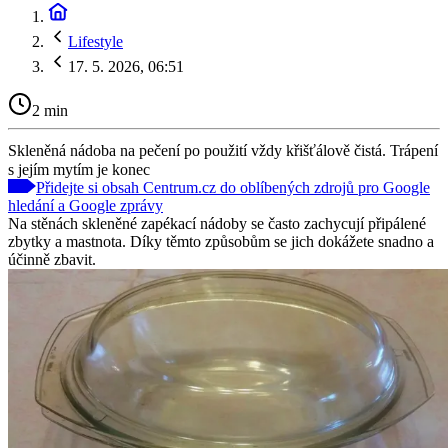
Lifestyle
17. 5. 2026, 06:51
2 min
Skleněná nádoba na pečení po použití vždy křišťálově čistá. Trápení
s jejím mytím je konec
Přidejte si obsah Centrum.cz do oblíbených zdrojů pro Google
hledání a Google zprávy
Na stěnách skleněné zapékací nádoby se často zachycují připálené
zbytky a mastnota. Díky těmto způsobům se jich dokážete snadno a
účinně zbavit.