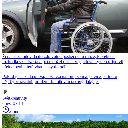
Žena se zamilovala do zdravotně postiženého muže, kterého si
rozhodla vzít. Nastávající manžel pro ni v jejich velký den připravil
překvapení, které vhání slzy do očí
Pokud je láska ta pravá, nezáleží na tom, že má jeden z partnerů
nějaký zdravotní problém. Je milován takový, jaký je.
Světkreativity
dnes, 07:13
2 min