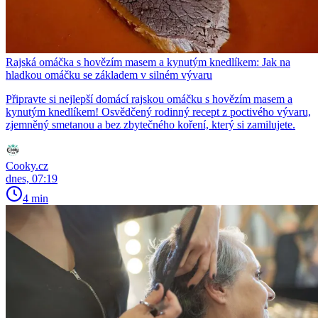
Rajská omáčka s hovězím masem a kynutým knedlíkem: Jak na
hladkou omáčku se základem v silném vývaru
Připravte si nejlepší domácí rajskou omáčku s hovězím masem a
kynutým knedlíkem! Osvědčený rodinný recept z poctivého vývaru,
zjemněný smetanou a bez zbytečného koření, který si zamilujete.
Cooky.cz
dnes, 07:19
4 min