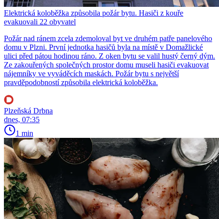
Elektrická koloběžka způsobila požár bytu. Hasiči z kouře
evakuovali 22 obyvatel
Požár nad ránem zcela zdemoloval byt ve druhém patře panelového
domu v Plzni. První jednotka hasičů byla na místě v Domažlické
ulici před pátou hodinou ráno. Z oken bytu se valil hustý černý dým.
Ze zakouřených společných prostor domu museli hasiči evakuovat
nájemníky ve vyváděcích maskách. Požár bytu s největší
pravděpodobností způsobila elektrická koloběžka.
Plzeňská Drbna
dnes, 07:35
1 min