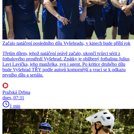
Začalo natáčení posledního dílu Vyšehradu, v kinech bude příští rok
Třetím dílem, jehož natáčení právě začalo, ukončí tvůrci sérii z
fotbalového prostředí Vyšehrad. Zpátky je oblíbený fotbalista Julius
Lavi Lavička, jeho manželka, syn i agent. Po kritice druhého dílu
bude Vyšehrad TŘY podle autorů komornější a vrací se k odkazu
prvního dílu a seriálu.
Pražská Drbna
dnes, 07:31
1 min