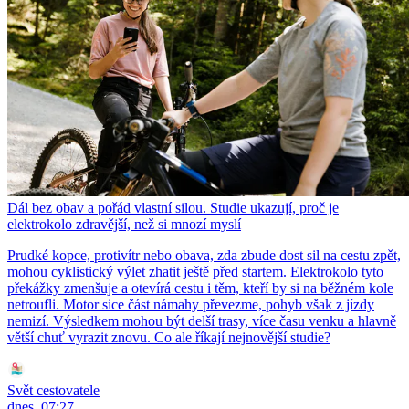
Dál bez obav a pořád vlastní silou. Studie ukazují, proč je
elektrokolo zdravější, než si mnozí myslí
Prudké kopce, protivítr nebo obava, zda zbude dost sil na cestu zpět,
mohou cyklistický výlet zhatit ještě před startem. Elektrokolo tyto
překážky zmenšuje a otevírá cestu i těm, kteří by si na běžném kole
netroufli. Motor sice část námahy převezme, pohyb však z jízdy
nemizí. Výsledkem mohou být delší trasy, více času venku a hlavně
větší chuť vyrazit znovu. Co ale říkají nejnovější studie?
Svět cestovatele
dnes, 07:27