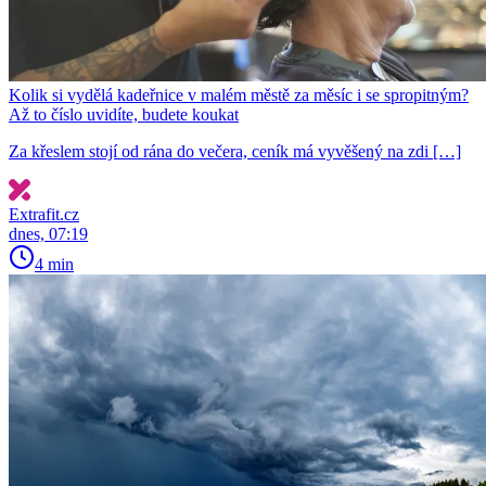
Kolik si vydělá kadeřnice v malém městě za měsíc i se spropitným?
Až to číslo uvidíte, budete koukat
Za křeslem stojí od rána do večera, ceník má vyvěšený na zdi […]
Extrafit.cz
dnes, 07:19
4 min