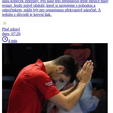
další kopeček zmrzliny. Pro naše tělo představují teplé měsíce malý
restart. Jenže právě období, které si spojujeme s pohodou a
odpočinkem, může být pro organismus překvapivě náročné. A
jedním z důvodů je krevní tlak.
Plné zdraví
dnes, 07:26
4 min