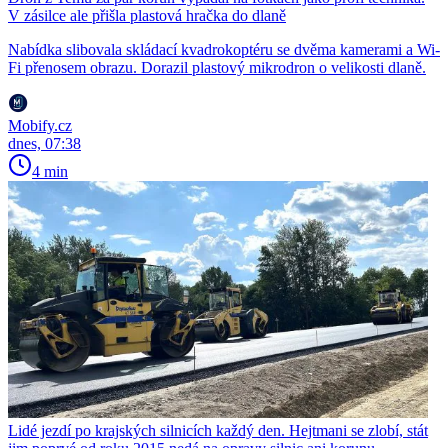
V zásilce ale přišla plastová hračka do dlaně
Nabídka slibovala skládací kvadrokoptéru se dvěma kamerami a Wi-
Fi přenosem obrazu. Dorazil plastový mikrodron o velikosti dlaně.
Mobify.cz
dnes, 07:38
4 min
Lidé jezdí po krajských silnicích každý den. Hejtmani se zlobí, stát