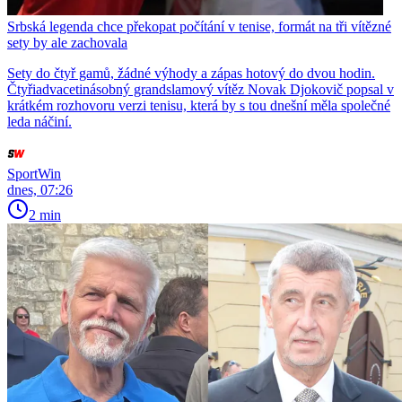
Srbská legenda chce překopat počítání v tenise, formát na tři vítězné
sety by ale zachovala
Sety do čtyř gamů, žádné výhody a zápas hotový do dvou hodin.
Čtyřiadvacetinásobný grandslamový vítěz Novak Djokovič popsal v
krátkém rozhovoru verzi tenisu, která by s tou dnešní měla společné
leda náčiní.
SportWin
dnes, 07:26
2 min