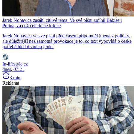
Jarek Nohavica zasáhl citlivé téma: Ve své písni zmínil Babiše i
Putina, za což čelí drsné kritice
Jarek Nohavica ve své písni před časem připomněl jména z politiky,
ale důležitější než samotná provokace je to, co text vypovídá o české
potřebě hledat viníka jinde.
In-lifestyle.cz
dnes, 07:21
3 min
Reklama