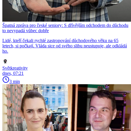
Špatná zpráva pro české seniory: S dřívějším odchodem do důchodu
to nevypadá vůbec dobře
Lidé, kteří čekali rychlé zastropování důchodového věku na 65
letech, si počkají. Vláda sice od svého slibu neustupuje, ale odkládá
ho.
Světkreativity
dnes, 07:21
3 min