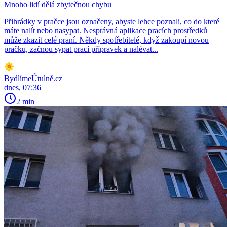
Mnoho lidí dělá zbytečnou chybu
Přihrádky v pračce jsou označeny, abyste lehce poznali, co do které
máte nalít nebo nasypat. Nesprávná aplikace pracích prostředků
může zkazit celé praní. Někdy spotřebitelé, když zakoupí novou
pračku, začnou sypat prací přípravek a nalévat...
BydlímeÚtulně.cz
dnes, 07:36
2 min