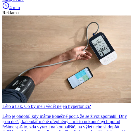
4 min
Reklama
Léto a tlak. Co by měli vědět nejen hypertonici?
Léto je období, kdy máme konečně pocit, že se život zpomalil. Dny
jsou delší, kalendář méně přeplněný a místo nekonečných porad
řešíme spíš to, zda vyrazit na koupaliště, na výlet nebo si dopřát