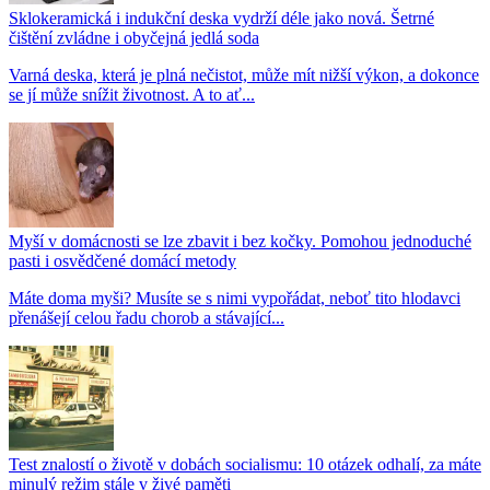
Sklokeramická i indukční deska vydrží déle jako nová. Šetrné
čištění zvládne i obyčejná jedlá soda
Varná deska, která je plná nečistot, může mít nižší výkon, a dokonce
se jí může snížit životnost. A to ať...
Myší v domácnosti se lze zbavit i bez kočky. Pomohou jednoduché
pasti i osvědčené domácí metody
Máte doma myši? Musíte se s nimi vypořádat, neboť tito hlodavci
přenášejí celou řadu chorob a stávající...
Test znalostí o životě v dobách socialismu: 10 otázek odhalí, za máte
minulý režim stále v živé paměti