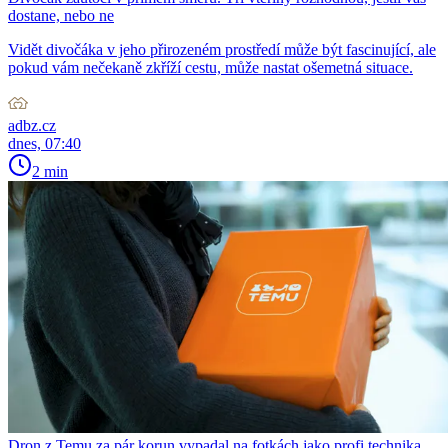
dostane, nebo ne
Vidět divočáka v jeho přirozeném prostředí může být fascinující, ale
pokud vám nečekaně zkříží cestu, může nastat ošemetná situace.
adbz.cz
dnes, 07:40
2 min
Dron z Temu za pár korun vypadal na fotkách jako profi technika.