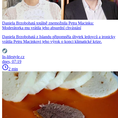
Daniela Brzobohatá totálně znemožnila Petra Macinku:
Moderátorka mu vrátila jeho absurdní chvástání
Daniela Brzobohatá z Islandu připomněla úbytek ledovců a ironicky
vrátila Petru Macinkovi jeho výrok o konci klimatické krize.
In-lifestyle.cz
dnes, 07:19
2 min