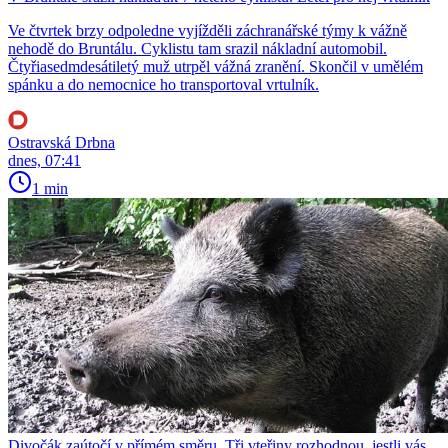
Ve čtvrtek brzy odpoledne vyjížděli záchranářské týmy k vážně
nehodě do Bruntálu. Cyklistu tam srazil nákladní automobil.
Čtyřiasedmdesátiletý muž utrpěl vážná zranění. Skončil v umělém
spánku a do nemocnice ho transportoval vrtulník.
Ostravská Drbna
dnes, 07:41
1 min
Divočák zaútočí v přímém směru. Tři vteřiny rozhodnou, jestli vás