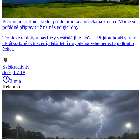
Po vlně rekordních veder přijde prudká a nečekaná změna. Máme se
pořádně připravit už na následující dny
Tropické teploty u nás brzy vystřídá jiné počasí. Přijdou bouřky, vítr
i krátkodobé ochlazení, další letní dny ale na sebe nenechají dlouho
čekat.
Světkreativity
dnes, 07:18
2 min
Reklama