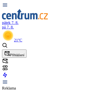
pátek 7. 8.
pá 7. 8.
21°C
Přihlášení
Reklama