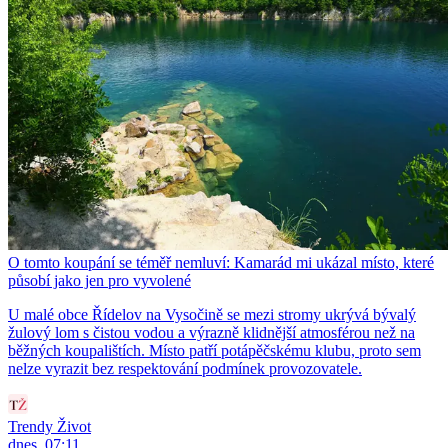
O tomto koupání se téměř nemluví: Kamarád mi ukázal místo, které
působí jako jen pro vyvolené
U malé obce Řídelov na Vysočině se mezi stromy ukrývá bývalý
žulový lom s čistou vodou a výrazně klidnější atmosférou než na
běžných koupalištích. Místo patří potápěčskému klubu, proto sem
nelze vyrazit bez respektování podmínek provozovatele.
Trendy Život
dnes, 07:11