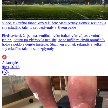
Video, z kterého tuhne krev v žilách: Stačil jediný zlomek sekundy a
sny mladého talentu se rozplynuly v živém pekle
Představte si, že jste na semifinálovém fotbalovém zápase, vnímáte
jen hru, touhu po vítězství a netušíte, že se hřiště za chvíli promění v
hotové peklo a dějiště tragédie. Stačil jen zlomek sekundy a velké
sny mladého talentu se rozplynuly.
Asianstyle
dnes, 07:15
2 min