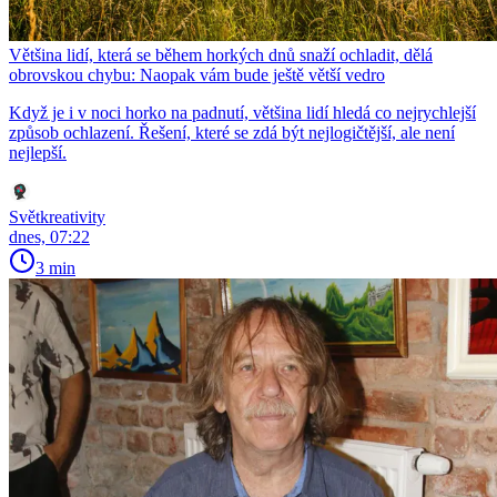
Většina lidí, která se během horkých dnů snaží ochladit, dělá
obrovskou chybu: Naopak vám bude ještě větší vedro
Když je i v noci horko na padnutí, většina lidí hledá co nejrychlejší
způsob ochlazení. Řešení, které se zdá být nejlogičtější, ale není
nejlepší.
Světkreativity
dnes, 07:22
3 min