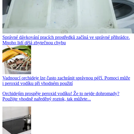
Správné dávkování pracích prostředků začíná ve správné přihrádce.
Mnoho lidí dělá zbytečnou chybu
Vadnoucí orchideje lze často zachránit správnou péčí. Pomoci může
i peroxid vodíku při vhodném použití
Orchidejím prospěje peroxid vodíku! Že to nejde dohromady?
Použijte vhodně naředěný roztok, tak můžete...