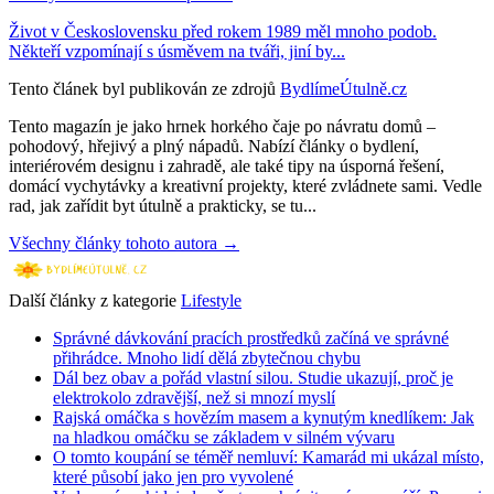
Život v Československu před rokem 1989 měl mnoho podob.
Někteří vzpomínají s úsměvem na tváři, jiní by...
Tento článek byl publikován ze zdrojů
BydlímeÚtulně.cz
Tento magazín je jako hrnek horkého čaje po návratu domů –
pohodový, hřejivý a plný nápadů. Nabízí články o bydlení,
interiérovém designu i zahradě, ale také tipy na úsporná řešení,
domácí vychytávky a kreativní projekty, které zvládnete sami. Vedle
rad, jak zařídit byt útulně a prakticky, se tu...
Všechny články tohoto autora →
Další články z kategorie
Lifestyle
Správné dávkování pracích prostředků začíná ve správné
přihrádce. Mnoho lidí dělá zbytečnou chybu
Dál bez obav a pořád vlastní silou. Studie ukazují, proč je
elektrokolo zdravější, než si mnozí myslí
Rajská omáčka s hovězím masem a kynutým knedlíkem: Jak
na hladkou omáčku se základem v silném vývaru
O tomto koupání se téměř nemluví: Kamarád mi ukázal místo,
které působí jako jen pro vyvolené