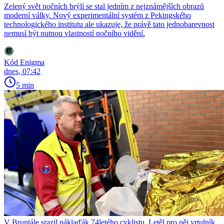
Zelený svět nočních brýlí se stal jedním z nejznámějších obrazů
moderní války. Nový experimentální systém z Pekingského
technologického institutu ale ukazuje, že právě tato jednobarevnost
nemusí být nutnou vlastností nočního vidění.
Kód Enigma
dnes, 07:42
5 min
V Bruntále srazil náklaďák 74letého cyklistu. Letěl pro něj vrtulník