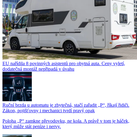
EU nařídila 8 povinných asistentů pro obytná auta. Ceny vyletí,
dodatečná montáž nepřipadá v úvahu
Ruční brzda u automatu je zbytečná, stačí zařadit „P“, říkají řidiči.
Zákon, pojišťovny i mechanici tvrdí pravý opak
Poloha „P“ zamkne převodovku, ne kola. A právě v tom je háček,
který může stát peníze i nervy.