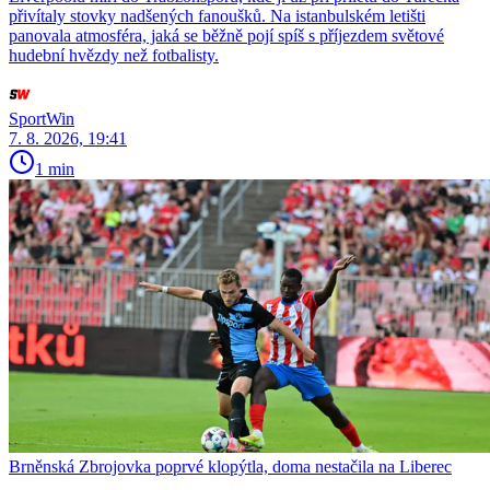
přivítaly stovky nadšených fanoušků. Na istanbulském letišti
panovala atmosféra, jaká se běžně pojí spíš s příjezdem světové
hudební hvězdy než fotbalisty.
SportWin
7. 8. 2026, 19:41
1 min
Brněnská Zbrojovka poprvé klopýtla, doma nestačila na Liberec