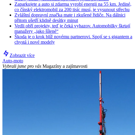
Zaparkujete a auto si zdarma vyrobí energii na 55 km. Jediné,
co čínský elektromobil za 200 tisíc musí, je vysunout střechu
Zvláštní dopravní značka mate i zkušené řidiče. Na dálnici
přitom ušetří klidně desítky minut
Vedli obří projekty, teď je čeká vyhazov. Automobilky škrtají
manažery „jako šílené“
Škoda je o krok blíž novému partnerovi. Spojí se s gigantem a
chystá i nové modely
Zobrazit více
Auto-moto
Vybrali jsme pro vás
Magazíny a zajímavosti