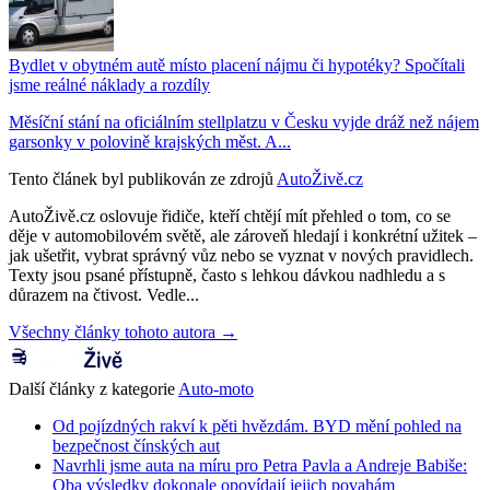
Bydlet v obytném autě místo placení nájmu či hypotéky? Spočítali
jsme reálné náklady a rozdíly
Měsíční stání na oficiálním stellplatzu v Česku vyjde dráž než nájem
garsonky v polovině krajských měst. A...
Tento článek byl publikován ze zdrojů
AutoŽivě.cz
AutoŽivě.cz oslovuje řidiče, kteří chtějí mít přehled o tom, co se
děje v automobilovém světě, ale zároveň hledají i konkrétní užitek –
jak ušetřit, vybrat správný vůz nebo se vyznat v nových pravidlech.
Texty jsou psané přístupně, často s lehkou dávkou nadhledu a s
důrazem na čtivost. Vedle...
Všechny články tohoto autora →
Další články z kategorie
Auto-moto
Od pojízdných rakví k pěti hvězdám. BYD mění pohled na
bezpečnost čínských aut
Navrhli jsme auta na míru pro Petra Pavla a Andreje Babiše:
Oba výsledky dokonale opovídají jejich povahám