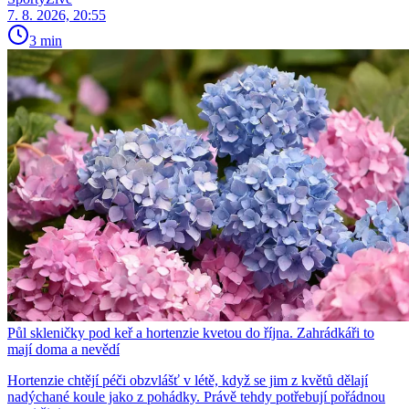
7. 8. 2026, 20:55
3 min
Půl skleničky pod keř a hortenzie kvetou do října. Zahrádkáři to
mají doma a nevědí
Hortenzie chtějí péči obzvlášť v létě, když se jim z květů dělají
nadýchané koule jako z pohádky. Právě tehdy potřebují pořádnou