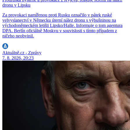
dronu v Lipsku
Za provokaci namířenou proti Rusku označilo v pátek ruské
velvyslanectví v Německu úterní nález dronu s výbušninou na
východoněmeckém letišti Lipsko/Halle. Informuje o tom agentura
DPA. Berlín oficiálně Moskvu v souvislosti s tímto případem z
ničeho neobvinil.
Aktuálně.cz - Zprávy
7. 8. 2026, 20:23