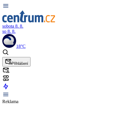
sobota 8. 8.
so 8. 8.
18°C
Přihlášení
Reklama