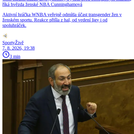
říká hvězda ženské NBA Cunninghamová
Aktivní hráčka WNBA veřejně odmítla účast transgender žen v
ženském sportu. Reakce přišla z hal, od vedení ligy i od
spoluhráček.
SportyŽivě
7. 8. 2026, 19:38
3 min