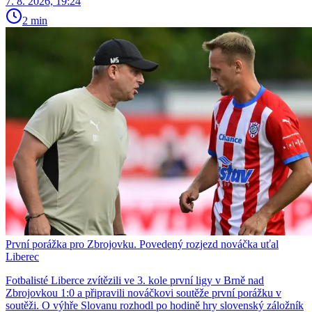
7. 8. 2026, 19:24
2 min
První porážka pro Zbrojovku. Povedený rozjezd nováčka uťal
Liberec
Fotbalisté Liberce zvítězili ve 3. kole první ligy v Brně nad
Zbrojovkou 1:0 a připravili nováčkovi soutěže první porážku v
soutěži. O výhře Slovanu rozhodl po hodině hry slovenský záložník