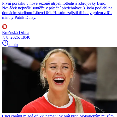
První porážku v nové sezoně utrpěli fotbalisté Zbrojovky Brno.
Nováček nejvyšší soutěže v páteční předehrávce 3. kola podlehl na
domácím stadionu Liberci 0:1. Hostům zajistil tři body gólem z 61.
minuty Patrik Dulay.
Brněnská Drbna
7. 8. 2026, 19:40
2 min
Chci chránit mladé dívky, neměly by hrát proti biologickým mužům,