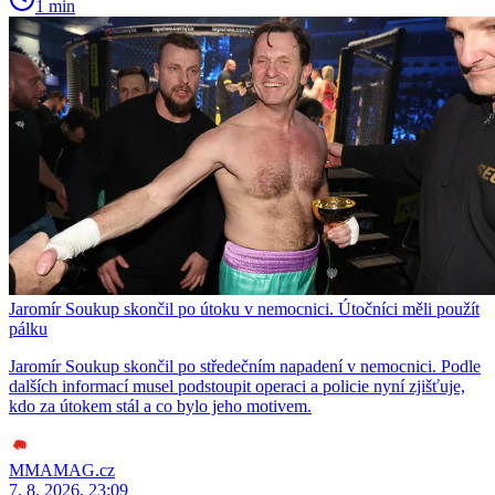
1 min
Jaromír Soukup skončil po útoku v nemocnici. Útočníci měli použít
pálku
Jaromír Soukup skončil po středečním napadení v nemocnici. Podle
dalších informací musel podstoupit operaci a policie nyní zjišťuje,
kdo za útokem stál a co bylo jeho motivem.
MMAMAG.cz
7. 8. 2026, 23:09