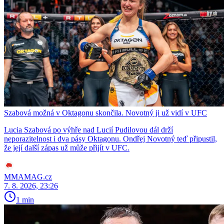
Szabová možná v Oktagonu skončila. Novotný ji už vidí v UFC
Lucia Szabová po výhře nad Lucií Pudilovou dál drží
neporazitelnost i dva pásy Oktagonu. Ondřej Novotný teď připustil,
že její další zápas už může přijít v UFC.
MMAMAG.cz
7. 8. 2026, 23:26
1 min