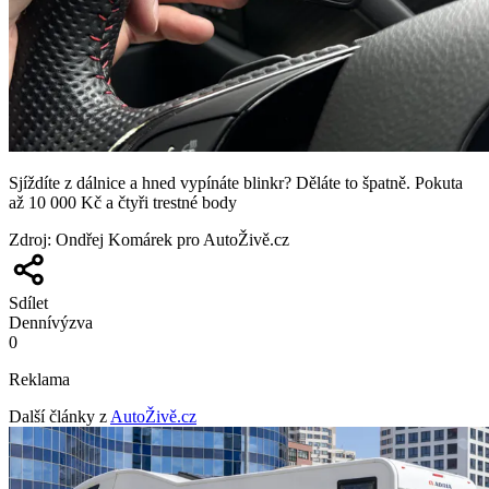
Sjíždíte z dálnice a hned vypínáte blinkr? Děláte to špatně. Pokuta
až 10 000 Kč a čtyři trestné body
Zdroj
:
Ondřej Komárek pro AutoŽivě.cz
Sdílet
Denní
výzva
0
Reklama
Další články z
AutoŽivě.cz