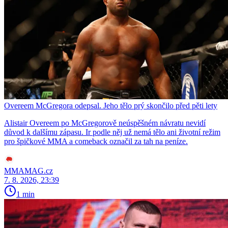
Overeem McGregora odepsal. Jeho tělo prý skončilo před pěti lety
Alistair Overeem po McGregorově neúspěšném návratu nevidí
důvod k dalšímu zápasu. Ir podle něj už nemá tělo ani životní režim
pro špičkové MMA a comeback označil za tah na peníze.
MMAMAG.cz
7. 8. 2026, 23:39
1 min