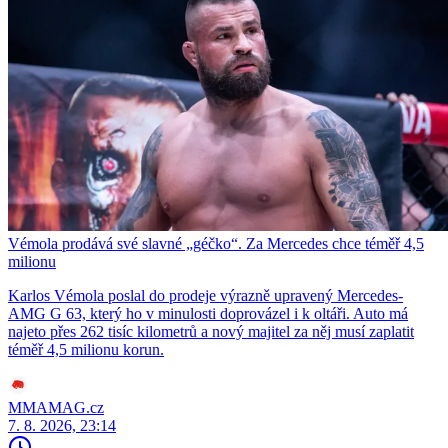
Vémola prodává své slavné „géčko“. Za Mercedes chce téměř 4,5
milionu
Karlos Vémola poslal do prodeje výrazně upravený Mercedes-
AMG G 63, který ho v minulosti doprovázel i k oltáři. Auto má
najeto přes 262 tisíc kilometrů a nový majitel za něj musí zaplatit
téměř 4,5 milionu korun.
MMAMAG.cz
7. 8. 2026, 23:14