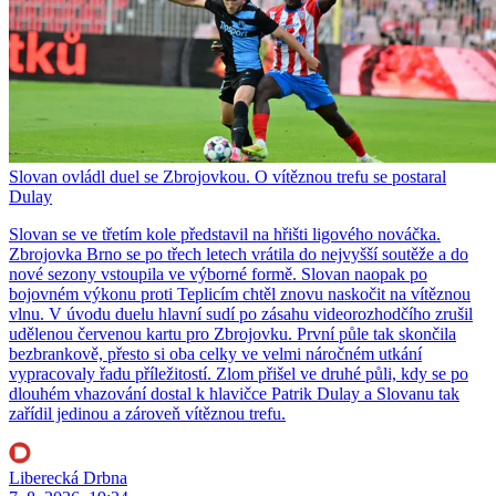
Slovan ovládl duel se Zbrojovkou. O vítěznou trefu se postaral
Dulay
Slovan se ve třetím kole představil na hřišti ligového nováčka.
Zbrojovka Brno se po třech letech vrátila do nejvyšší soutěže a do
nové sezony vstoupila ve výborné formě. Slovan naopak po
bojovném výkonu proti Teplicím chtěl znovu naskočit na vítěznou
vlnu. V úvodu duelu hlavní sudí po zásahu videorozhodčího zrušil
udělenou červenou kartu pro Zbrojovku. První půle tak skončila
bezbrankově, přesto si oba celky ve velmi náročném utkání
vypracovaly řadu příležitostí. Zlom přišel ve druhé půli, kdy se po
dlouhém vhazování dostal k hlavičce Patrik Dulay a Slovanu tak
zařídil jedinou a zároveň vítěznou trefu.
Liberecká Drbna