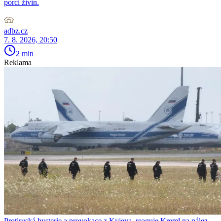
porci živin.
adbz.cz
7. 8. 2026, 20:50
2 min
Reklama
Protiruská hysterie a provokace z Kyjeva, reaguje Kreml na nález