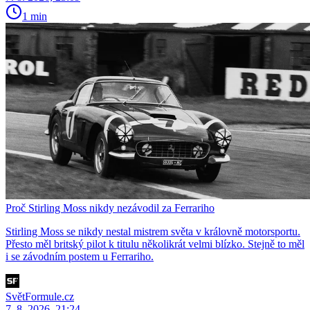
1 min
Proč Stirling Moss nikdy nezávodil za Ferrariho
Stirling Moss se nikdy nestal mistrem světa v královně motorsportu.
Přesto měl britský pilot k titulu několikrát velmi blízko. Stejně to měl
i se závodním postem u Ferrariho.
SvětFormule.cz
7. 8. 2026, 21:24