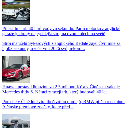
Při startu chrlí 40 litrů vody za sekundu: Parní motorka z anglické
garáže je druhý nejrychlejší stroj na dvou kolech na světě
Stroj manželů Sykesových z anglického Bedale zajel čtvrt míle za
5,503 sekundy, a v červnu 2026 svůj rekord...
Huawei postavil limuzínu za 2,5 milionu Kč a v Číně s ní válcuje
Mercedes třídy S. Němci ztrácejí trh, který budovali 40 let
Porsche v Číně loni ztratilo čtvrtinu prodejů, BMW přišlo o osminu.
A čínské prémiové značky, které před...