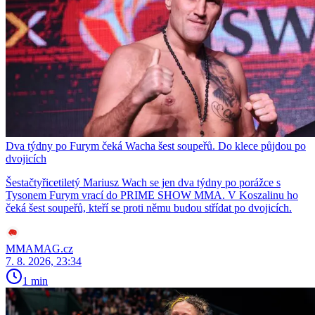
Dva týdny po Furym čeká Wacha šest soupeřů. Do klece půjdou po
dvojicích
Šestačtyřicetiletý Mariusz Wach se jen dva týdny po porážce s
Tysonem Furym vrací do PRIME SHOW MMA. V Koszalinu ho
čeká šest soupeřů, kteří se proti němu budou střídat po dvojicích.
MMAMAG.cz
7. 8. 2026, 23:34
1 min