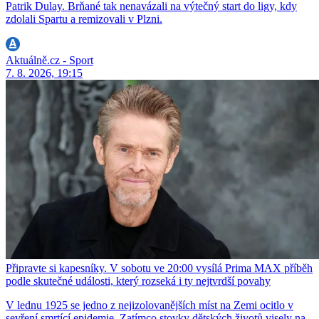
Patrik Dulay. Brňané tak nenavázali na výtečný start do ligy, kdy
zdolali Spartu a remizovali v Plzni.
Aktuálně.cz - Sport
7. 8. 2026, 19:15
Připravte si kapesníky. V sobotu ve 20:00 vysílá Prima MAX příběh
podle skutečné události, který rozseká i ty nejtvrdší povahy
V lednu 1925 se jedno z nejizolovanějších míst na Zemi ocitlo v
sevření smrtící epidemie. Zatímco stovky dětských životů visely na