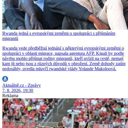
Rwanda jedná s evropskými zeměmi o spolupráci s přijímáním
migrantů
Rwanda vede předběžná jednání s některými evropskými zeměmi o
spolupráci v oblasti migrace, napsala agentura AFP. Kigali by podle
návrhu mohlo přijímat rodiny migrantů, kteří uvízli na cestě, nemají
kam jít nebo jsou z různých důvodů v ohrožení. Země dohody zatím
nedosáhly, uvedla mluvčí rwandské vlády Yolande Makoloová.
Aktuálně.cz - Zprávy
7. 8. 2026, 19:30
Reklama