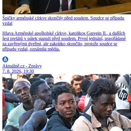
Špičky arménské církve skončily před soudem. Soudce se případu
vzdal
Hlava Arménské apoštolské církve, katolikos Garegin II., a dalších
šest prelátů v pátek stanuli před soudem. První jednání, uspořádané
za zavřenými dveřmi, ale zakrátko skončilo, protože soudce se
případu vzdal, oznámila média.
Aktuálně.cz - Zprávy
7. 8. 2026, 19:30