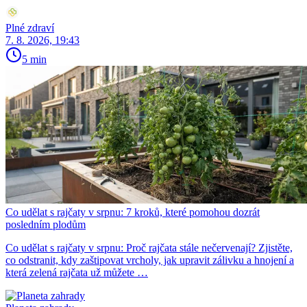
Plné zdraví
7. 8. 2026, 19:43
5 min
Co udělat s rajčaty v srpnu: 7 kroků, které pomohou dozrát
posledním plodům
Co udělat s rajčaty v srpnu: Proč rajčata stále nečervenají? Zjistěte,
co odstranit, kdy zaštipovat vrcholy, jak upravit zálivku a hnojení a
která zelená rajčata už můžete …