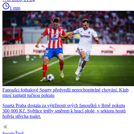
1 min
Fanoušci fotbalové Sparty předvedli nepochopitelné chování. Klub
musí zaplatit tučnou pokutu
Sparta Praha dostala za výtržnosti svých fanoušků v Brně pokutu
300 000 Kč. Světlice letěly směrem k hrací ploše, v sektoru hostů
hořela střecha toalet.
SportyŽivě