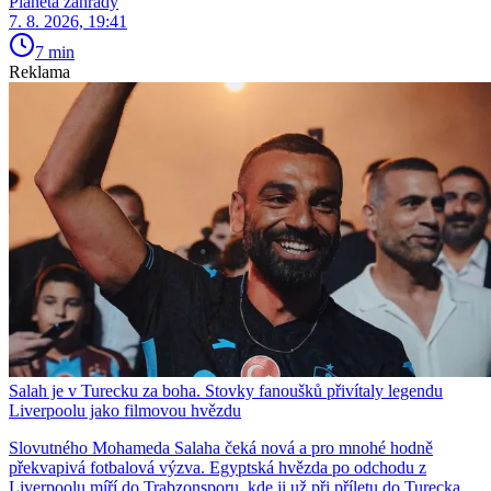
Planeta zahrady
7. 8. 2026, 19:41
7 min
Reklama
Salah je v Turecku za boha. Stovky fanoušků přivítaly legendu
Liverpoolu jako filmovou hvězdu
Slovutného Mohameda Salaha čeká nová a pro mnohé hodně
překvapivá fotbalová výzva. Egyptská hvězda po odchodu z
Liverpoolu míří do Trabzonsporu, kde ji už při příletu do Turecka