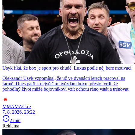
Usyk říká, že box je sport pro chudé. Luxus podle něj bere motivaci
Oleksandr Usyk vzpomínal, že už ve dvanácti letech pracoval na
farmě. Dnes patří k největším hvězdám boxu, přesto tvrdí, že
pohodlný život může bojovníkovi vzít ochotu ráno vstát a trénovat.
MMAMAG.cz
7. 8. 2026, 23:22
2 min
Reklama