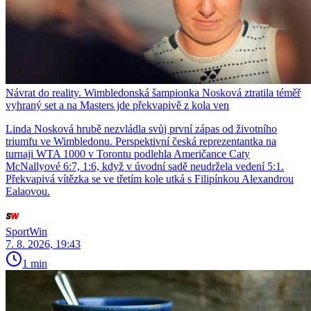
Návrat do reality. Wimbledonská šampionka Nosková ztratila téměř
vyhraný set a na Masters jde překvapivě z kola ven
Linda Nosková hrubě nezvládla svůj první zápas od životního
triumfu ve Wimbledonu. Perspektivní česká reprezentantka na
turnaji WTA 1000 v Torontu podlehla Američance Caty
McNallyové 6:7, 1:6, když v úvodní sadě neudržela vedení 5:1.
Překvapivá vítězka se ve třetím kole utká s Filipínkou Alexandrou
Ealaovou.
SportWin
7. 8. 2026, 19:43
1 min