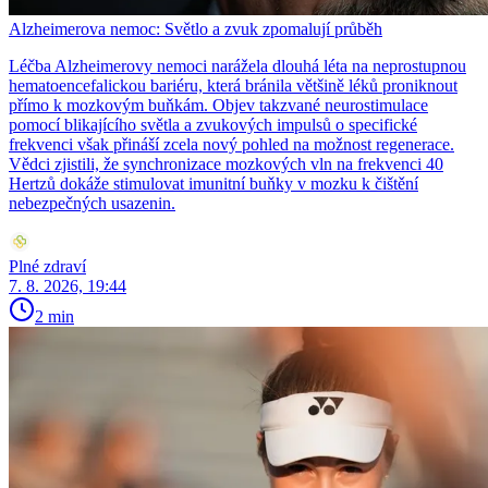
Alzheimerova nemoc: Světlo a zvuk zpomalují průběh
Léčba Alzheimerovy nemoci narážela dlouhá léta na neprostupnou
hematoencefalickou bariéru, která bránila většině léků proniknout
přímo k mozkovým buňkám. Objev takzvané neurostimulace
pomocí blikajícího světla a zvukových impulsů o specifické
frekvenci však přináší zcela nový pohled na možnost regenerace.
Vědci zjistili, že synchronizace mozkových vln na frekvenci 40
Hertzů dokáže stimulovat imunitní buňky v mozku k čištění
nebezpečných usazenin.
Plné zdraví
7. 8. 2026, 19:44
2 min