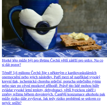
Horké léto může být pro třetinu Čechů větší zátěží pro srdce. Na co
si dát pozor?
Téměř 3,6 milionu Čechů žije s některým z kardiovaskulárních
onemocnění nebo jejich následky. Patří mezi ně například vysoký
krevní tlak, ischemická choroba srdeční, porucha srdečního rytmu
nebo stav po cévní mozkové příhodě. Právě tito lidé mohou hůře
zvládat vysoké letní teploty, dehydrataci, větší fyzickou zátěž i
změny režimu během dovolených. Častější konzumace alkoholu pak
může riziko dále zvyšovat. Jak tedy riziko problémů se srdcem co
nejvíc snížit?