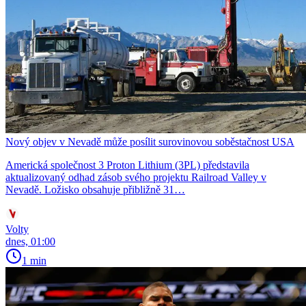
Nový objev v Nevadě může posílit surovinovou soběstačnost USA
Americká společnost 3 Proton Lithium (3PL) představila
aktualizovaný odhad zásob svého projektu Railroad Valley v
Nevadě. Ložisko obsahuje přibližně 31…
Volty
dnes, 01:00
1 min