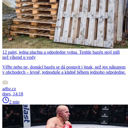
12 palet, jedna plachta a odpoledne volna. Tenhle bazén stojí míň
než víkend u vody
Věřte nebo ne, domácí bazén se dá postavit i jinak, než jen nákupem
v obchodech – levně, jednoduše a klidně během jednoho odpoledne.
adbz.cz
dnes, 14:18
2 min