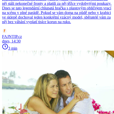
něj stáli nekonečné fronty a platili za něj těžce vydobytými poukazy.
Dnes se tato legendární chlupatá hračka s plastovým obličejem vrací
na scénu v plné parádě. Pokud se vám doma na půdě nebo v krabici
ve sklepě dochoval jeden konkrétní vzácný model, sběratelé vám za
něj bez váhání vyplatí tisíce korun na ruku.
FAJNTIP.cz
dnes, 14:30
3 min