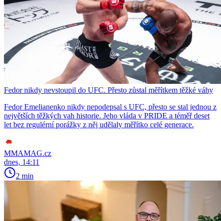
Fedor nikdy nevstoupil do UFC. Přesto zůstal měřítkem těžké váhy
Fedor Emelianenko nikdy nepodepsal s UFC, přesto se stal jednou z
největších těžkých vah historie. Jeho vláda v PRIDE a téměř deset
let bez regulérní porážky z něj udělaly měřítko celé generace.
MMAMAG.cz
dnes, 14:11
2 min