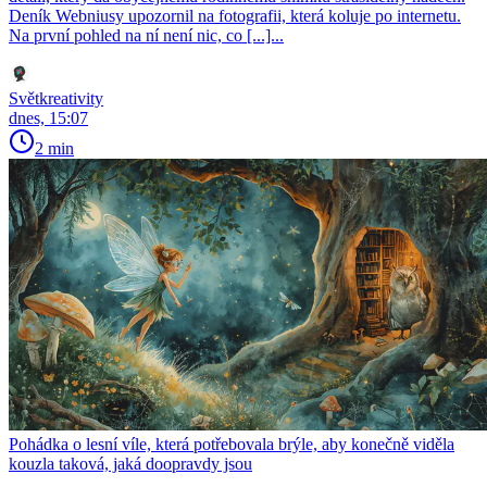
Deník Webniusy upozornil na fotografii, která koluje po internetu.
Na první pohled na ní není nic, co [...]...
Světkreativity
dnes, 15:07
2 min
Pohádka o lesní víle, která potřebovala brýle, aby konečně viděla
kouzla taková, jaká doopravdy jsou