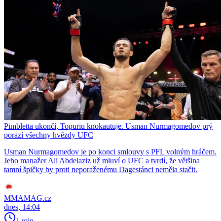
Pimbletta ukončí, Topuriu knokautuje. Usman Nurmagomedov prý
porazí všechny hvězdy UFC
Usman Nurmagomedov je po konci smlouvy s PFL volným hráčem.
Jeho manažer Ali Abdelaziz už mluví o UFC a tvrdí, že většina
tamní špičky by proti neporaženému Dagestánci neměla stačit.
MMAMAG.cz
dnes, 14:04
1 min