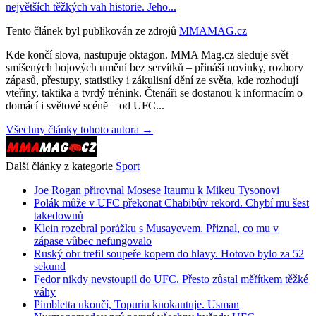
největších těžkých vah historie. Jeho...
Tento článek byl publikován ze zdrojů
MMAMAG.cz
Kde končí slova, nastupuje oktagon. MMA Mag.cz sleduje svět
smíšených bojových umění bez servítků – přináší novinky, rozbory
zápasů, přestupy, statistiky i zákulisní dění ze světa, kde rozhodují
vteřiny, taktika a tvrdý trénink. Čtenáři se dostanou k informacím o
domácí i světové scéně – od UFC...
Všechny články tohoto autora →
Další články z kategorie
Sport
Joe Rogan přirovnal Mosese Itaumu k Mikeu Tysonovi
Polák může v UFC překonat Chabibův rekord. Chybí mu šest
takedownů
Klein rozebral porážku s Musayevem. Přiznal, co mu v
zápase vůbec nefungovalo
Ruský obr trefil soupeře kopem do hlavy. Hotovo bylo za 52
sekund
Fedor nikdy nevstoupil do UFC. Přesto zůstal měřítkem těžké
váhy
Pimbletta ukončí, Topuriu knokautuje. Usman