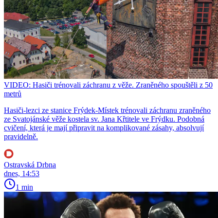
VIDEO: Hasiči trénovali záchranu z věže. Zraněného spouštěli z 50
metrů
Hasiči-lezci ze stanice Frýdek-Místek trénovali záchranu zraněného
ze Svatojánské věže kostela sv. Jana Křtitele ve Frýdku. Podobná
cvičení, která je mají připravit na komplikované zásahy, absolvují
pravidelně.
Ostravská Drbna
dnes, 14:53
1 min