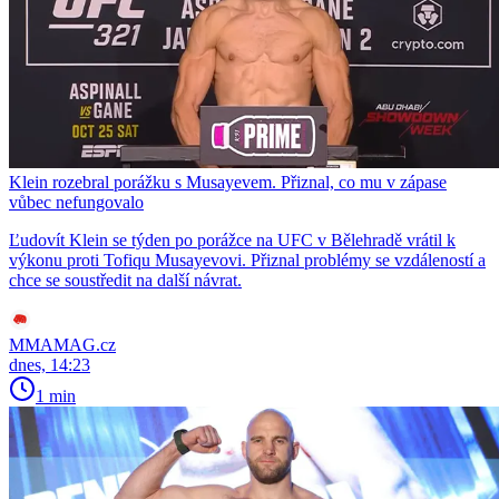
Klein rozebral porážku s Musayevem. Přiznal, co mu v zápase
vůbec nefungovalo
Ľudovít Klein se týden po porážce na UFC v Bělehradě vrátil k
výkonu proti Tofiqu Musayevovi. Přiznal problémy se vzdáleností a
chce se soustředit na další návrat.
MMAMAG.cz
dnes, 14:23
1 min