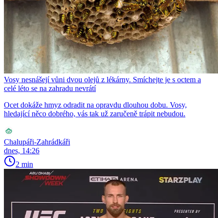
Vosy nesnášejí vůni dvou olejů z lékárny. Smíchejte je s octem a
celé léto se na zahradu nevrátí
Ocet dokáže hmyz odradit na opravdu dlouhou dobu. Vosy,
hledající něco dobrého, vás tak už zaručeně trápit nebudou.
Chalupáři-Zahrádkáři
dnes, 14:26
2 min