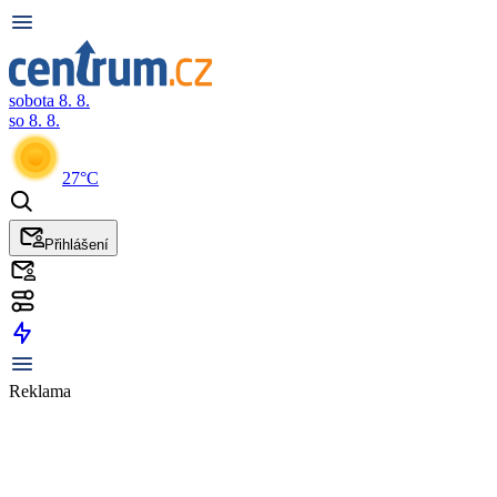
sobota 8. 8.
so 8. 8.
27°C
Přihlášení
Reklama