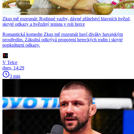
Zkus mě rozesmát: Rodinné vazby, dávné přátelství hlavních hvězd,
skryté odkazy a hvězdný tenista v roli herce
Romantická komedie Zkus mě rozesmát baví diváky havajským
prostředím. Zákulisí odkrývá propojení hereckých rodin i skryté
popkulturní odkazy.
V Telce
dnes, 14:29
3 min