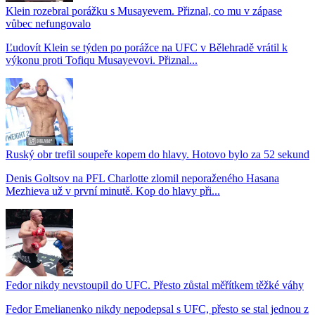
Klein rozebral porážku s Musayevem. Přiznal, co mu v zápase
vůbec nefungovalo
Ľudovít Klein se týden po porážce na UFC v Bělehradě vrátil k
výkonu proti Tofiqu Musayevovi. Přiznal...
Ruský obr trefil soupeře kopem do hlavy. Hotovo bylo za 52 sekund
Denis Goltsov na PFL Charlotte zlomil neporaženého Hasana
Mezhieva už v první minutě. Kop do hlavy při...
Fedor nikdy nevstoupil do UFC. Přesto zůstal měřítkem těžké váhy
Fedor Emelianenko nikdy nepodepsal s UFC, přesto se stal jednou z