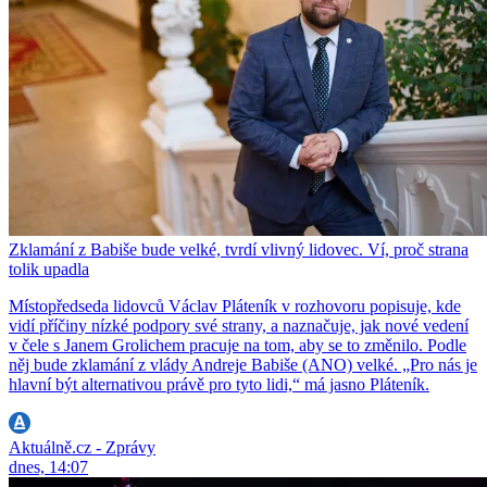
Zklamání z Babiše bude velké, tvrdí vlivný lidovec. Ví, proč strana
tolik upadla
Místopředseda lidovců Václav Pláteník v rozhovoru popisuje, kde
vidí příčiny nízké podpory své strany, a naznačuje, jak nové vedení
v čele s Janem Grolichem pracuje na tom, aby se to změnilo. Podle
něj bude zklamání z vlády Andreje Babiše (ANO) velké. „Pro nás je
hlavní být alternativou právě pro tyto lidi,“ má jasno Pláteník.
Aktuálně.cz - Zprávy
dnes, 14:07