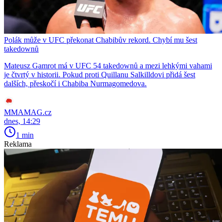
Polák může v UFC překonat Chabibův rekord. Chybí mu šest
takedownů
Mateusz Gamrot má v UFC 54 takedownů a mezi lehkými vahami
je čtvrtý v historii. Pokud proti Quillanu Salkilldovi přidá šest
dalších, přeskočí i Chabiba Nurmagomedova.
MMAMAG.cz
dnes, 14:29
1 min
Reklama