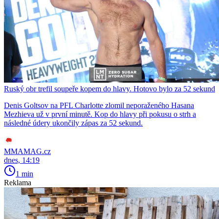
Ruský obr trefil soupeře kopem do hlavy. Hotovo bylo za 52 sekund
Denis Goltsov na PFL Charlotte zlomil neporaženého Hasana
Mezhieva už v první minutě. Kop do hlavy při pokusu o strh a
následné údery ukončily zápas za 52 sekund.
MMAMAG.cz
dnes, 14:19
1 min
Reklama