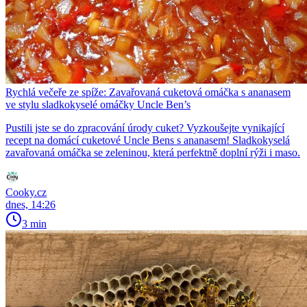
Rychlá večeře ze spíže: Zavařovaná cuketová omáčka s ananasem
ve stylu sladkokyselé omáčky Uncle Ben’s
Pustili jste se do zpracování úrody cuket? Vyzkoušejte vynikající
recept na domácí cuketové Uncle Bens s ananasem! Sladkokyselá
zavařovaná omáčka se zeleninou, která perfektně doplní rýži i maso.
Cooky.cz
dnes, 14:26
3 min