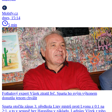
Mobify.cz
dnes, 15:14
5 min
Fotbalový expert Vízek ztratil řeč. Sparta ho svým výkonem
donutila jenom chválit
Sparta otočila zápas 3. předkola Ligy mistrů proti Lyonu z 0:1 na
2:1, a to v sestavě bez Haraslína v základu. Ladislav Vízek z toho