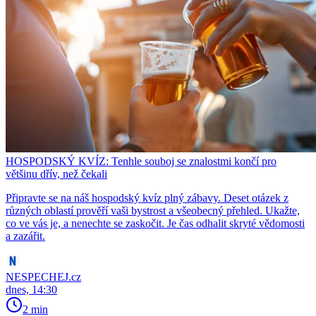
HOSPODSKÝ KVÍZ: Tenhle souboj se znalostmi končí pro
většinu dřív, než čekali
Připravte se na náš hospodský kvíz plný zábavy. Deset otázek z
různých oblastí prověří vaši bystrost a všeobecný přehled. Ukažte,
co ve vás je, a nenechte se zaskočit. Je čas odhalit skryté vědomosti
a zazářit.
NESPECHEJ.cz
dnes, 14:30
2 min