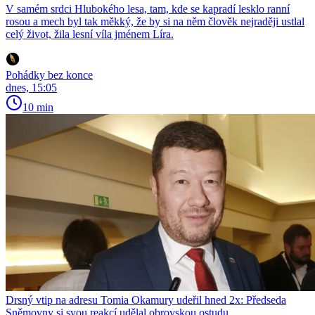
V samém srdci Hlubokého lesa, tam, kde se kapradí lesklo ranní
rosou a mech byl tak měkký, že by si na něm člověk nejraději ustlal
celý život, žila lesní víla jménem Líra.
Pohádky bez konce
dnes, 15:05
10 min
Drsný vtip na adresu Tomia Okamury udeřil hned 2x: Předseda
Sněmovny si svou reakcí udělal obrovskou ostudu