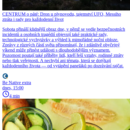
CENTRUM o páté: Dron u plynovodu, tajemství UFO, Messiho
ztráta i rady pro každodenní život
Sobota přináší klidnější obraz dne, v němž se vedle bezpečnostních
incidentů a osobních tragédií objevují také praktické rady,
technologické vychytávky a výhled k mimořádné noční obloze.
Zprávy z různých částí světa připomínají, že i zdánlivě obyčejný
víkend může přinést události s dlouhodobějším významem.
Pozornost poutají také příběhy lidí, kteří řeší vztahy, rodinné ztráty
nebo tlak veřejnosti. A nechybí ani témata, která se dotýkají
každodenního života — od vytápění paneláků po dozrávání rajčat.
Be Native extra
dnes, 15:00
4 min