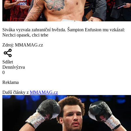
Siváka vyzvala zahraniční hvězda. Šampion Enfusion mu vzkázal:
Nechci opasek, chci tebe
Zdroj
:
MMAMAG.cz
Sdílet
Denní
výzva
0
Reklama
Další články z
MMAMAG.cz