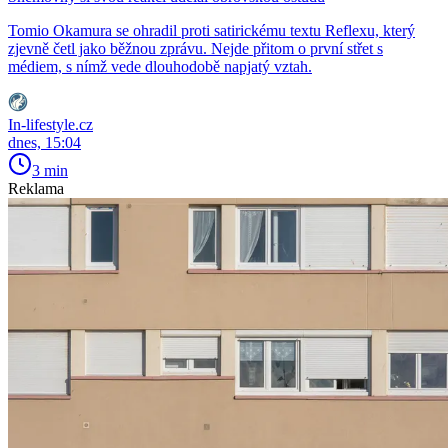
Tomio Okamura se ohradil proti satirickému textu Reflexu, který
zjevně četl jako běžnou zprávu. Nejde přitom o první střet s
médiem, s nímž vede dlouhodobě napjatý vztah.
In-lifestyle.cz
dnes, 15:04
3 min
Reklama