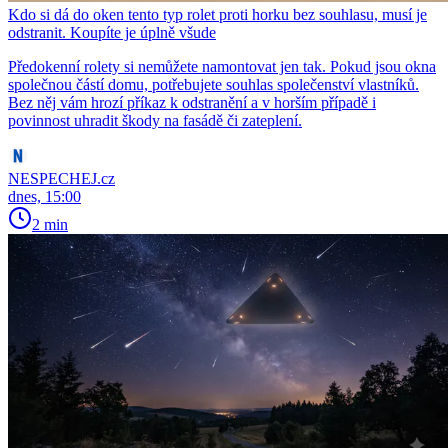
Kdo si dá do oken tento typ rolet proti horku bez souhlasu, musí je
odstranit. Koupíte je úplně všude
Předokenní rolety si nemůžete namontovat jen tak. Pokud jsou okna
společnou částí domu, potřebujete souhlas společenství vlastníků.
Bez něj vám hrozí příkaz k odstranění a v horším případě i
povinnost uhradit škody na fasádě či zateplení.
NESPECHEJ.cz
dnes, 15:00
2 min