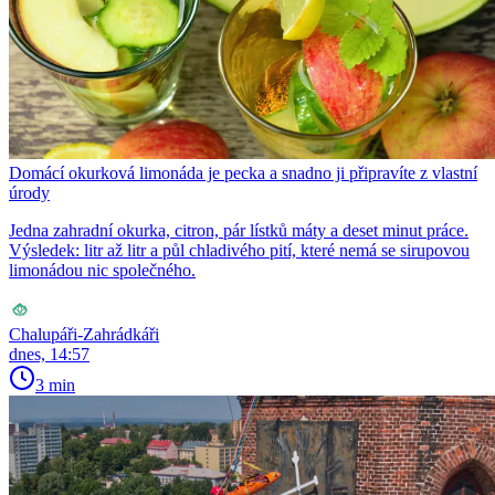
Domácí okurková limonáda je pecka a snadno ji připravíte z vlastní
úrody
Jedna zahradní okurka, citron, pár lístků máty a deset minut práce.
Výsledek: litr až litr a půl chladivého pití, které nemá se sirupovou
limonádou nic společného.
Chalupáři-Zahrádkáři
dnes, 14:57
3 min