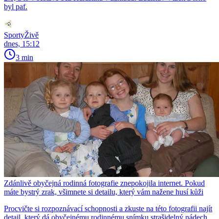
byl paf.
SportyŽivě
dnes, 15:12
3 min
Zdánlivě obyčejná rodinná fotografie znepokojila internet. Pokud
máte bystrý zrak, všimnete si detailu, který vám nažene husí kůži
Procvičte si rozpoznávací schopnosti a zkuste na této fotografii najít
detail, který dá obyčejnému rodinnému snímku strašidelný nádech.