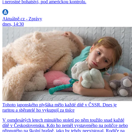
i nerostné bohatství, pod americkou kontrolu.
Aktuálně.cz - Zprávy
dnes, 14:30
Tohoto japonského plyšáka mělo každé dítě v ČSSR. Dnes je
raritou a sběratelé ho vykupují za tisíce
V osmdesátých letech minulého století po něm toužilo snad každé
dítě v Československu. Kdo ho neměl vystaveného na poličce nebo
připnutého na školní brašně, jako by tehdy neexistoval. Rodiče na