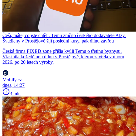
Češi, máte, co jste chtěli. Temu zničilo českého dodavatele Alzy.
Švadleny v Prostějově šijí poslední kusy, pak dílnu zavřou
Česká firma FIXED.zone přišla kvůli Temu o třetinu byznysu.
Vlastnila kožedělnou dílnu v Prostějově, kterou zavřela v únoru
2026, po 20 letech výroby.
Mobify.cz
dnes, 14:27
3 min