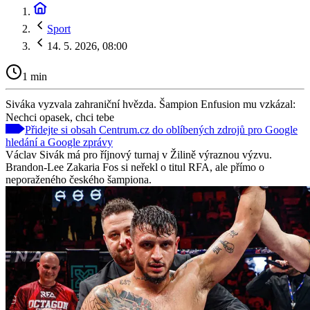
Sport
14. 5. 2026, 08:00
1 min
Siváka vyzvala zahraniční hvězda. Šampion Enfusion mu vzkázal:
Nechci opasek, chci tebe
Přidejte si obsah Centrum.cz do oblíbených zdrojů pro Google
hledání a Google zprávy
Václav Sivák má pro říjnový turnaj v Žilině výraznou výzvu.
Brandon-Lee Zakaria Fos si neřekl o titul RFA, ale přímo o
neporaženého českého šampiona.