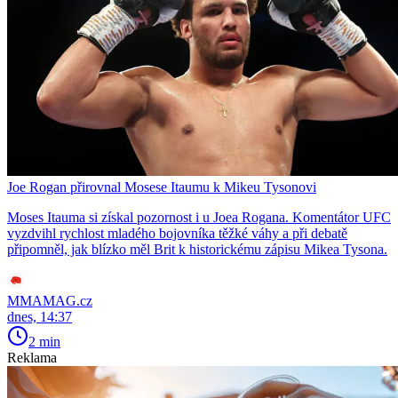
Joe Rogan přirovnal Mosese Itaumu k Mikeu Tysonovi
Moses Itauma si získal pozornost i u Joea Rogana. Komentátor UFC
vyzdvihl rychlost mladého bojovníka těžké váhy a při debatě
připomněl, jak blízko měl Brit k historickému zápisu Mikea Tysona.
MMAMAG.cz
dnes, 14:37
2 min
Reklama