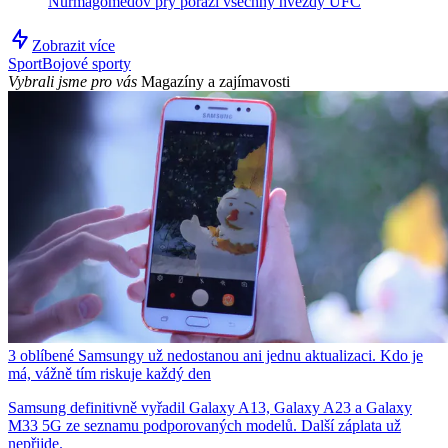
Nurmagomedov prý porazí všechny hvězdy UFC
Zobrazit více
Sport
Bojové sporty
Vybrali jsme pro vás
Magazíny a zajímavosti
3 oblíbené Samsungy už nedostanou ani jednu aktualizaci. Kdo je
má, vážně tím riskuje každý den
Samsung definitivně vyřadil Galaxy A13, Galaxy A23 a Galaxy
M33 5G ze seznamu podporovaných modelů. Další záplata už
nepřijde.