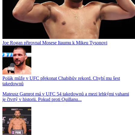
Joe Rogan přirovnal Mosese Itaumu k Mikeu Tysonovi
Polák může v UFC překonat Chabibův rekord. Chybí mu šest
takedownů
Mateusz Gamrot má v UFC 54 takedownů a mezi lehkými vahami
je čtvrtý v historii. Pokud proti Quillanu...