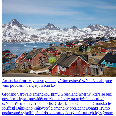
Americká firma chystá vrty na největším ostrově světa. Nedali jsme
vám povolení, varuje ji Grónsko
Grónsko varovalo americkou firmu Greenland Energy, která se bez
povolení chystá provádět průzkumné vrty na největším ostrově
světa. Píše o tom v sobotu britský deník The Guardian. Grónsko je
součástí Dánského království a americký prezident Donald Trump
opakovaně vyjádřil přání dostat ostrov, který má strategický význam