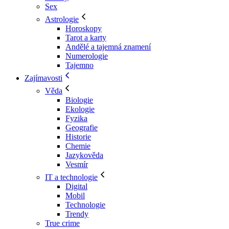
Sex
Astrologie
Horoskopy
Tarot a karty
Andělé a tajemná znamení
Numerologie
Tajemno
Zajímavosti
Věda
Biologie
Ekologie
Fyzika
Geografie
Historie
Chemie
Jazykověda
Vesmír
IT a technologie
Digital
Mobil
Technologie
Trendy
True crime