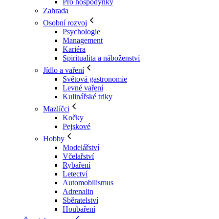
Pro hospodyňky
Zahrada
Osobní rozvoj
Psychologie
Management
Kariéra
Spiritualita a náboženství
Jídlo a vaření
Světová gastronomie
Levné vaření
Kulinářské triky
Mazlíčci
Kočky
Pejskové
Hobby
Modelářství
Včelařství
Rybaření
Letectví
Automobilismus
Adrenalin
Sběratelství
Houbaření