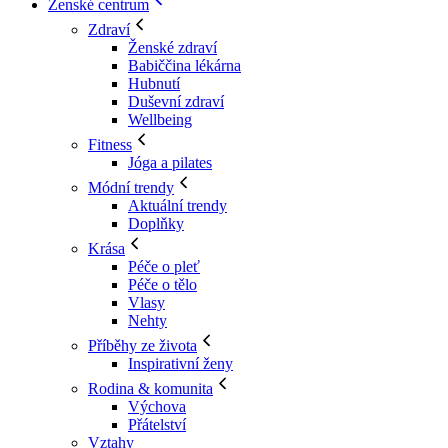
Ženské centrum
Zdraví
Ženské zdraví
Babiččina lékárna
Hubnutí
Duševní zdraví
Wellbeing
Fitness
Jóga a pilates
Módní trendy
Aktuální trendy
Doplňky
Krása
Péče o pleť
Péče o tělo
Vlasy
Nehty
Příběhy ze života
Inspirativní ženy
Rodina & komunita
Výchova
Přátelství
Vztahy