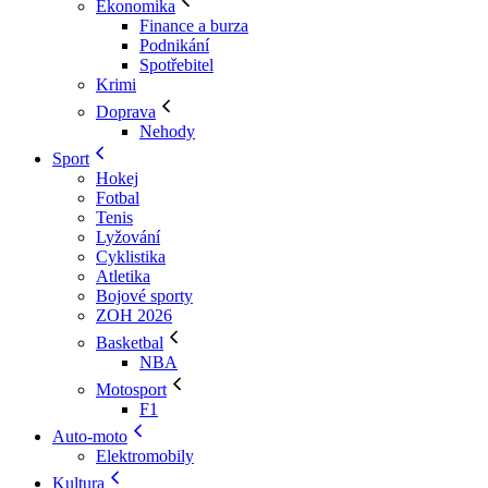
Ekonomika
Finance a burza
Podnikání
Spotřebitel
Krimi
Doprava
Nehody
Sport
Hokej
Fotbal
Tenis
Lyžování
Cyklistika
Atletika
Bojové sporty
ZOH 2026
Basketbal
NBA
Motosport
F1
Auto-moto
Elektromobily
Kultura