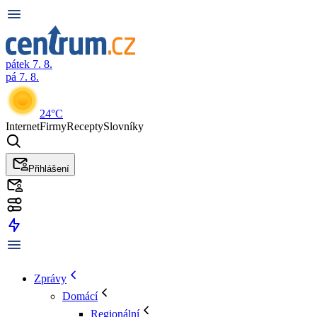
pátek 7. 8.
pá 7. 8.
24°C
Internet
Firmy
Recepty
Slovníky
Přihlášení
Zprávy
Domácí
Regionální