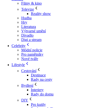
Filmy & kino
Televize
Reality show
Hudba
Hry
Literatura
Výtvarné umění
Divadlo
Digi a stream
Celebrity
Módní policie
Pro pamětníky
Nové tváře
Lifestyle
Cestování
Destinace
Rady na cesty
Bydlení
Interiery
Rady do domu
DIY
Pro kutily