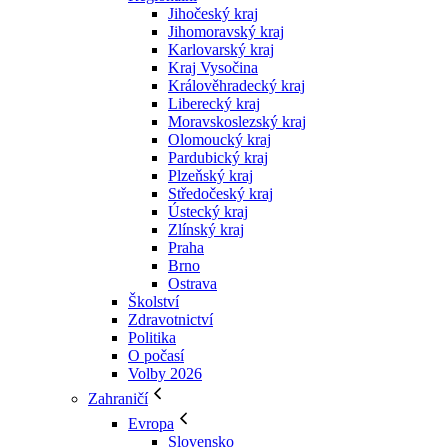
Jihočeský kraj
Jihomoravský kraj
Karlovarský kraj
Kraj Vysočina
Králověhradecký kraj
Liberecký kraj
Moravskoslezský kraj
Olomoucký kraj
Pardubický kraj
Plzeňský kraj
Středočeský kraj
Ústecký kraj
Zlínský kraj
Praha
Brno
Ostrava
Školství
Zdravotnictví
Politika
O počasí
Volby 2026
Zahraničí
Evropa
Slovensko