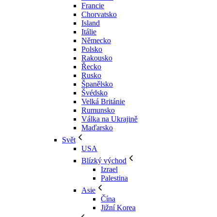
Francie
Chorvatsko
Island
Itálie
Německo
Polsko
Rakousko
Řecko
Rusko
Španělsko
Švédsko
Velká Británie
Rumunsko
Válka na Ukrajině
Maďarsko
Svět
USA
Blízký východ
Izrael
Palestina
Asie
Čína
Jižní Korea