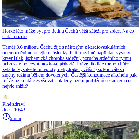
Horké léto může být pro třetinu Čechů větší zátěží pro srdce. Na co
si dát pozor?
Téměř 3,6 milionu Čechů žije s některým z kardiovaskulárních
onemocnění nebo jejich následky. Patří mezi ně například vysoký
krevní tlak, ischemická choroba srdeční, porucha srdečního rytmu
nebo stav po cévní mozkové příhodě. Právě tito lidé mohou hůře
zvládat vysoké letní teploty, dehydrataci, větší fyzickou zátěž i
změny režimu během dovolených. Častější konzumace alkoholu pak
může riziko dále zvyšovat. Jak tedy riziko problémů se srdcem co
nejvíc snížit?
Plné zdraví
dnes, 19:43
5 min