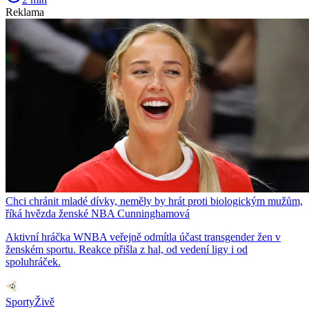
Reklama
Chci chránit mladé dívky, neměly by hrát proti biologickým mužům,
říká hvězda ženské NBA Cunninghamová
Aktivní hráčka WNBA veřejně odmítla účast transgender žen v
ženském sportu. Reakce přišla z hal, od vedení ligy i od
spoluhráček.
SportyŽivě