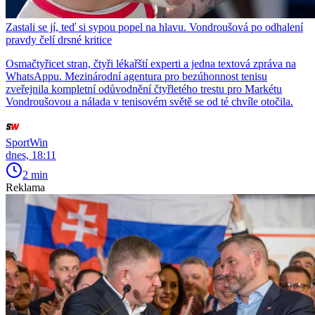
Zastali se jí, teď si sypou popel na hlavu. Vondroušová po odhalení
pravdy čelí drsné kritice
Osmačtyřicet stran, čtyři lékařští experti a jedna textová zpráva na
WhatsAppu. Mezinárodní agentura pro bezúhonnost tenisu
zveřejnila kompletní odůvodnění čtyřletého trestu pro Markétu
Vondroušovou a nálada v tenisovém světě se od té chvíle otočila.
SportWin
dnes, 18:11
2 min
Reklama