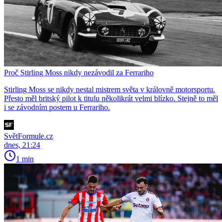
Proč Stirling Moss nikdy nezávodil za Ferrariho
Stirling Moss se nikdy nestal mistrem světa v královně motorsportu.
Přesto měl britský pilot k titulu několikrát velmi blízko. Stejně to měl
i se závodním postem u Ferrariho.
SvětFormule.cz
dnes, 21:24
1 min