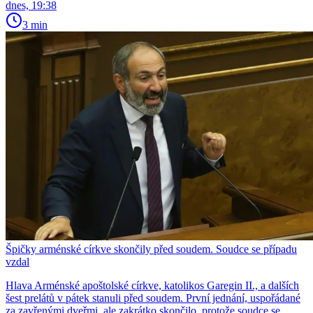
dnes, 19:38
3 min
Špičky arménské církve skončily před soudem. Soudce se případu
vzdal
Hlava Arménské apoštolské církve, katolikos Garegin II., a dalších
šest prelátů v pátek stanuli před soudem. První jednání, uspořádané
za zavřenými dveřmi, ale zakrátko skončilo, protože soudce se