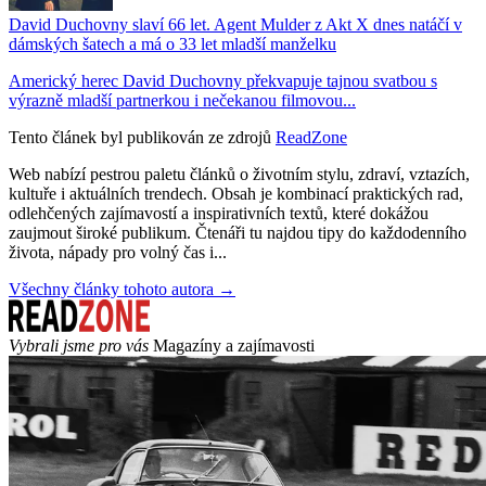
David Duchovny slaví 66 let. Agent Mulder z Akt X dnes natáčí v
dámských šatech a má o 33 let mladší manželku
Americký herec David Duchovny překvapuje tajnou svatbou s
výrazně mladší partnerkou i nečekanou filmovou...
Tento článek byl publikován ze zdrojů
ReadZone
Web nabízí pestrou paletu článků o životním stylu, zdraví, vztazích,
kultuře i aktuálních trendech. Obsah je kombinací praktických rad,
odlehčených zajímavostí a inspirativních textů, které dokážou
zaujmout široké publikum. Čtenáři tu najdou tipy do každodenního
života, nápady pro volný čas i...
Všechny články tohoto autora →
Vybrali jsme pro vás
Magazíny a zajímavosti