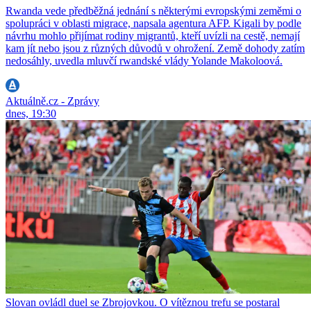
Rwanda vede předběžná jednání s některými evropskými zeměmi o
spolupráci v oblasti migrace, napsala agentura AFP. Kigali by podle
návrhu mohlo přijímat rodiny migrantů, kteří uvízli na cestě, nemají
kam jít nebo jsou z různých důvodů v ohrožení. Země dohody zatím
nedosáhly, uvedla mluvčí rwandské vlády Yolande Makoloová.
Aktuálně.cz - Zprávy
dnes, 19:30
Slovan ovládl duel se Zbrojovkou. O vítěznou trefu se postaral