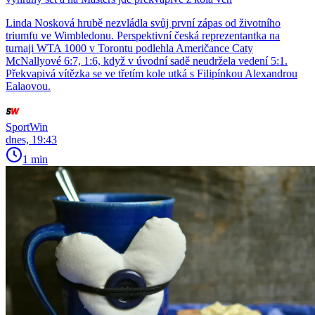
Linda Nosková hrubě nezvládla svůj první zápas od životního
triumfu ve Wimbledonu. Perspektivní česká reprezentantka na
turnaji WTA 1000 v Torontu podlehla Američance Caty
McNallyové 6:7, 1:6, když v úvodní sadě neudržela vedení 5:1.
Překvapivá vítězka se ve třetím kole utká s Filipínkou Alexandrou
Ealaovou.
SportWin
dnes, 19:43
1 min