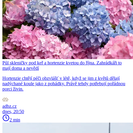
Půl skleničky pod keř a hortenzie kvetou do října. Zahrádkáři to
mají doma a nevědí
Hortenzie chtějí péči obzvlášť v létě, když se jim z květů dělají
nadýchané koule jako z pohádky. Právě tehdy potřebují pořádnou
porci živin.
adbz.cz
dnes, 20:50
2 min