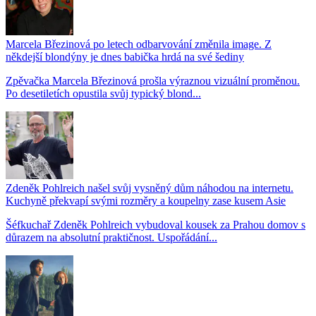
Marcela Březinová po letech odbarvování změnila image. Z
někdejší blondýny je dnes babička hrdá na své šediny
Zpěvačka Marcela Březinová prošla výraznou vizuální proměnou.
Po desetiletích opustila svůj typický blond...
Zdeněk Pohlreich našel svůj vysněný dům náhodou na internetu.
Kuchyně překvapí svými rozměry a koupelny zase kusem Asie
Šéfkuchař Zdeněk Pohlreich vybudoval kousek za Prahou domov s
důrazem na absolutní praktičnost. Uspořádání...