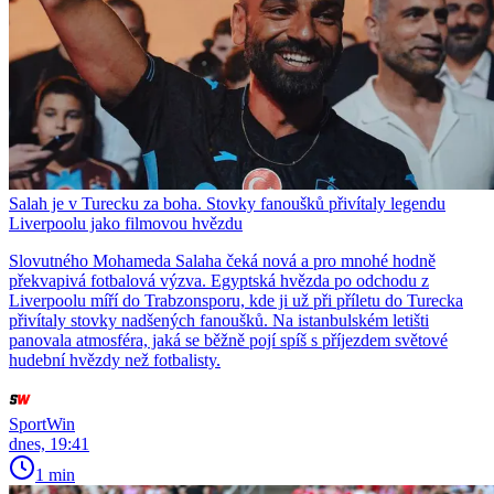
Salah je v Turecku za boha. Stovky fanoušků přivítaly legendu
Liverpoolu jako filmovou hvězdu
Slovutného Mohameda Salaha čeká nová a pro mnohé hodně
překvapivá fotbalová výzva. Egyptská hvězda po odchodu z
Liverpoolu míří do Trabzonsporu, kde ji už při příletu do Turecka
přivítaly stovky nadšených fanoušků. Na istanbulském letišti
panovala atmosféra, jaká se běžně pojí spíš s příjezdem světové
hudební hvězdy než fotbalisty.
SportWin
dnes, 19:41
1 min