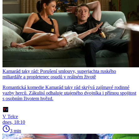
Kamarád taky rád: Porušení smlouvy, superjachta ruského
miliardáře a propletenec osudů v reálném životě
Romantická komedie Kamarád taky rád skrývá zajímavé rodinné
vazby herců. Zákulisí odhaluje utajeného dvojníka i přímou spojitost
s osobním životem hvězd.
V Telce
dnes, 18:10
3 min