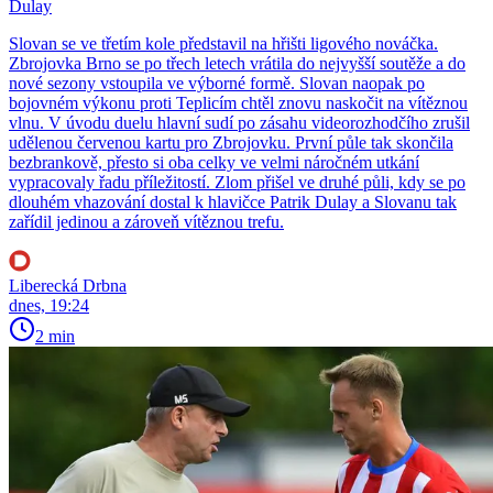
Dulay
Slovan se ve třetím kole představil na hřišti ligového nováčka.
Zbrojovka Brno se po třech letech vrátila do nejvyšší soutěže a do
nové sezony vstoupila ve výborné formě. Slovan naopak po
bojovném výkonu proti Teplicím chtěl znovu naskočit na vítěznou
vlnu. V úvodu duelu hlavní sudí po zásahu videorozhodčího zrušil
udělenou červenou kartu pro Zbrojovku. První půle tak skončila
bezbrankově, přesto si oba celky ve velmi náročném utkání
vypracovaly řadu příležitostí. Zlom přišel ve druhé půli, kdy se po
dlouhém vhazování dostal k hlavičce Patrik Dulay a Slovanu tak
zařídil jedinou a zároveň vítěznou trefu.
Liberecká Drbna
dnes, 19:24
2 min