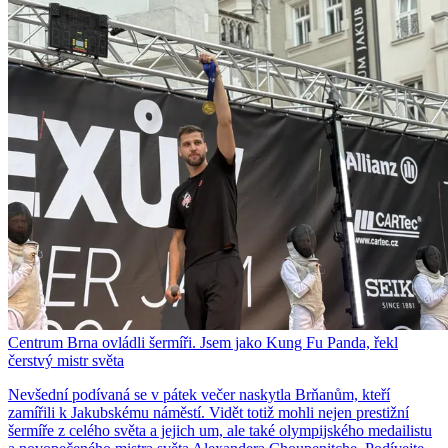
Centrum Brna ovládli šermíři. Jsem jako Kung Fu Panda, řekl
čerstvý mistr světa
Nevšední podívaná se v pátek večer naskytla Brňanům, kteří
zamířili k Jakubskému náměstí. Vidět totiž mohli nejen prestižní
šermíře z celého světa a jejich um, ale také olympijského medailistu