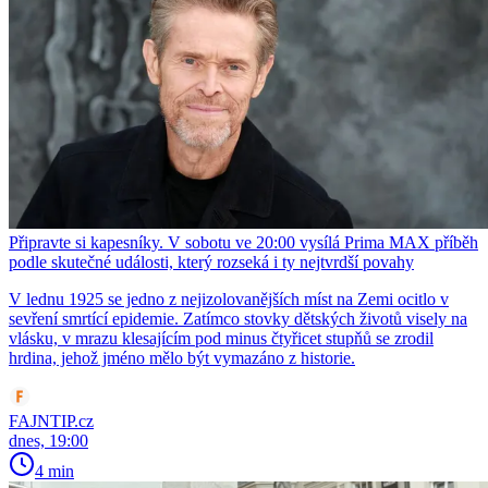
Připravte si kapesníky. V sobotu ve 20:00 vysílá Prima MAX příběh
podle skutečné události, který rozseká i ty nejtvrdší povahy
V lednu 1925 se jedno z nejizolovanějších míst na Zemi ocitlo v
sevření smrtící epidemie. Zatímco stovky dětských životů visely na
vlásku, v mrazu klesajícím pod minus čtyřicet stupňů se zrodil
hrdina, jehož jméno mělo být vymazáno z historie.
FAJNTIP.cz
dnes, 19:00
4 min