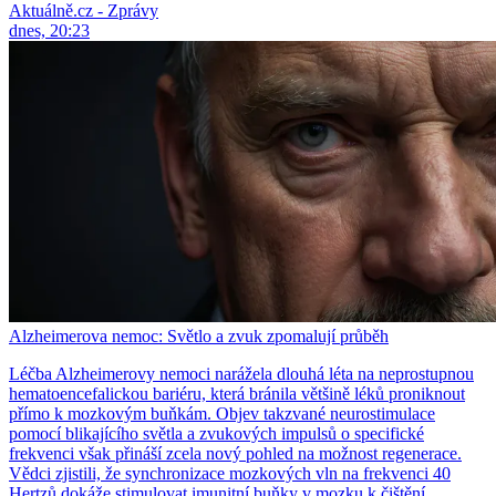
Aktuálně.cz - Zprávy
dnes, 20:23
Alzheimerova nemoc: Světlo a zvuk zpomalují průběh
Léčba Alzheimerovy nemoci narážela dlouhá léta na neprostupnou
hematoencefalickou bariéru, která bránila většině léků proniknout
přímo k mozkovým buňkám. Objev takzvané neurostimulace
pomocí blikajícího světla a zvukových impulsů o specifické
frekvenci však přináší zcela nový pohled na možnost regenerace.
Vědci zjistili, že synchronizace mozkových vln na frekvenci 40
Hertzů dokáže stimulovat imunitní buňky v mozku k čištění