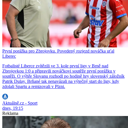
První porážka pro Zbrojovku. Povedený rozjezd nováčka uťal
Liberec
Fotbalisté Liberce zvítězili ve 3. kole první ligy v Brně nad
Zbrojovkou 1:0 a připravili nováčkovi soutěže první porážku v
soutěži. O výhře Slovanu rozhodl po hodině hry slovenský záložník
Patrik Dulay. Brňané tak nenavázali na výtečný start do ligy, kdy
zdolali Spartu a remizovali v Plzni.
Aktuálně.cz - Sport
dnes, 19:15
Reklama