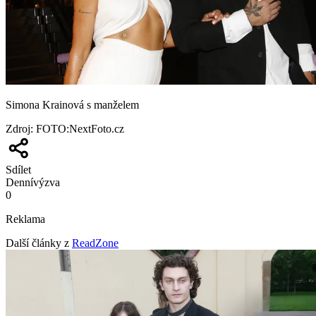
Simona Krainová s manželem
Zdroj
:
FOTO:NextFoto.cz
Sdílet
Denní
výzva
0
Reklama
Další články z
ReadZone