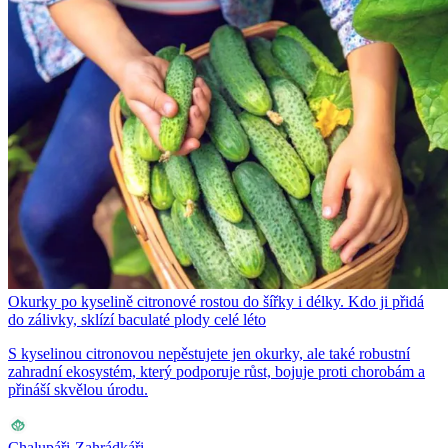
Okurky po kyselině citronové rostou do šířky i délky. Kdo ji přidá
do zálivky, sklízí baculaté plody celé léto
S kyselinou citronovou nepěstujete jen okurky, ale také robustní
zahradní ekosystém, který podporuje růst, bojuje proti chorobám a
přináší skvělou úrodu.
Chalupáři-Zahrádkáři