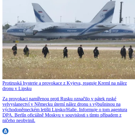
Protiruská hysterie a provokace z Kyjeva, reaguje Kreml na nález
dronu v Lipsku
Za provokaci namířenou proti Rusku označilo v pátek ruské
velvyslanectví v Německu úterní nález dronu s výbušninou na
východoněmeckém letišti Lipsko/Halle. Informuje o tom agentura
DPA. Berlín oficiálně Moskvu v souvislosti s tímto případem z
ničeho neobvinil.