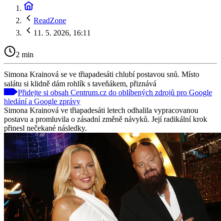
ReadZone
11. 5. 2026, 16:11
2 min
Simona Krainová se ve třiapadesáti chlubí postavou snů. Místo
salátu si klidně dám rohlík s taveňákem, přiznává
Přidejte si obsah Centrum.cz do oblíbených zdrojů pro Google
hledání a Google zprávy
Simona Krainová ve třiapadesáti letech odhalila vypracovanou
postavu a promluvila o zásadní změně návyků. Její radikální krok
přinesl nečekané následky.