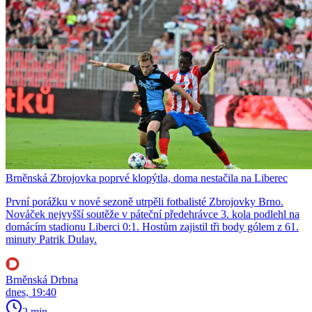
Brněnská Zbrojovka poprvé klopýtla, doma nestačila na Liberec
První porážku v nové sezoně utrpěli fotbalisté Zbrojovky Brno.
Nováček nejvyšší soutěže v páteční předehrávce 3. kola podlehl na
domácím stadionu Liberci 0:1. Hostům zajistil tři body gólem z 61.
minuty Patrik Dulay.
Brněnská Drbna
dnes, 19:40
2 min