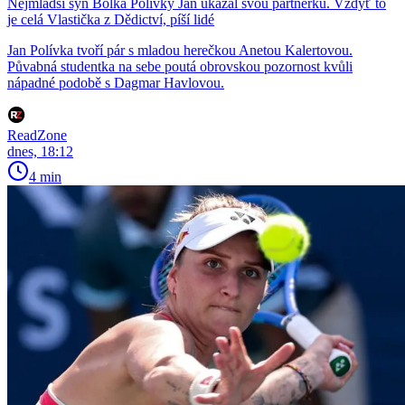
Nejmladší syn Bolka Polívky Jan ukázal svou partnerku. Vždyť to
je celá Vlastička z Dědictví, píší lidé
Jan Polívka tvoří pár s mladou herečkou Anetou Kalertovou.
Půvabná studentka na sebe poutá obrovskou pozornost kvůli
nápadné podobě s Dagmar Havlovou.
ReadZone
dnes, 18:12
4 min