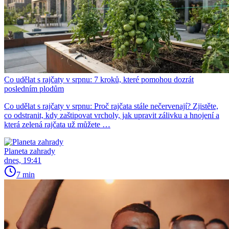
Co udělat s rajčaty v srpnu: 7 kroků, které pomohou dozrát
posledním plodům
Co udělat s rajčaty v srpnu: Proč rajčata stále nečervenají? Zjistěte,
co odstranit, kdy zaštipovat vrcholy, jak upravit zálivku a hnojení a
která zelená rajčata už můžete …
Planeta zahrady
dnes, 19:41
7 min