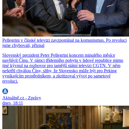
Pellegrini v čínské televizi zavzpomínal na komunismus. Po revoluci
jsme chybovali, přiznal
Slovenský prezident Peter Pellegrini koncem minulého měsíce
navštívil Čínu. V rámci třídenního pobytu v lidové republice mimo
jiné kývnul na rozhovor pro tamější státní televizi CGTN. V něm
nešetřil chválou Číny, sliby, že Slovensko může být pro Peking
vynikajícím prostředníkem, a zkritizoval vývoj po sametové
revoluci.
Aktuálně.cz - Zprávy
dnes, 18:11