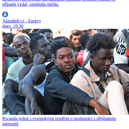
případu vzdal, oznámila média.
Aktuálně.cz - Zprávy
dnes, 19:30
Rwanda jedná s evropskými zeměmi o spolupráci s přijímáním
migrantů