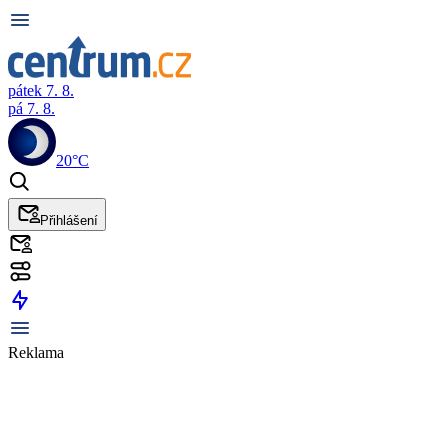
pátek 7. 8.
pá 7. 8.
20°C
Přihlášení
Reklama