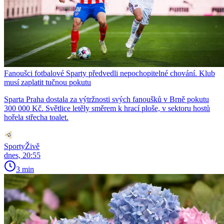
Fanoušci fotbalové Sparty předvedli nepochopitelné chování. Klub
musí zaplatit tučnou pokutu
Sparta Praha dostala za výtržnosti svých fanoušků v Brně pokutu
300 000 Kč. Světlice letěly směrem k hrací ploše, v sektoru hostů
hořela střecha toalet.
SportyŽivě
dnes, 20:55
3 min