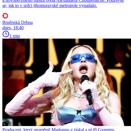
a novopečeného mistra světa Alexandera Choupenitche. Podívejte
se, jak to v srdci jihomoravské metropole vypadalo.
Brněnská Drbna
dnes, 18:40
1 min
Producent, který proměnil Madonnu a získal s ní tři Grammy.