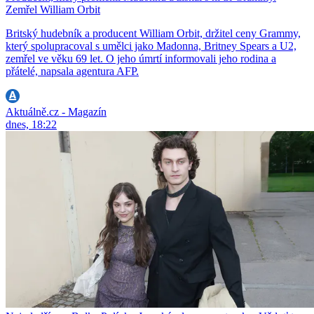
Zemřel William Orbit
Britský hudebník a producent William Orbit, držitel ceny Grammy,
který spolupracoval s umělci jako Madonna, Britney Spears a U2,
zemřel ve věku 69 let. O jeho úmrtí informovali jeho rodina a
přátelé, napsala agentura AFP.
Aktuálně.cz - Magazín
dnes, 18:22