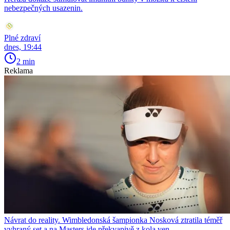
nebezpečných usazenin.
Plné zdraví
dnes, 19:44
2 min
Reklama
Návrat do reality. Wimbledonská šampionka Nosková ztratila téměř
vyhraný set a na Masters jde překvapivě z kola ven