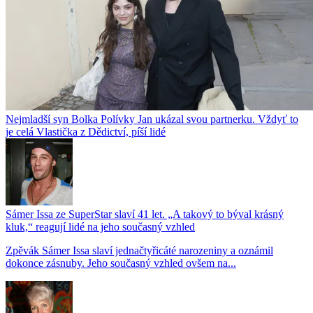
Nejmladší syn Bolka Polívky Jan ukázal svou partnerku. Vždyť to
je celá Vlastička z Dědictví, píší lidé
Sámer Issa ze SuperStar slaví 41 let. „A takový to býval krásný
kluk,“ reagují lidé na jeho současný vzhled
Zpěvák Sámer Issa slaví jednačtyřicáté narozeniny a oznámil
dokonce zásnuby. Jeho současný vzhled ovšem na...