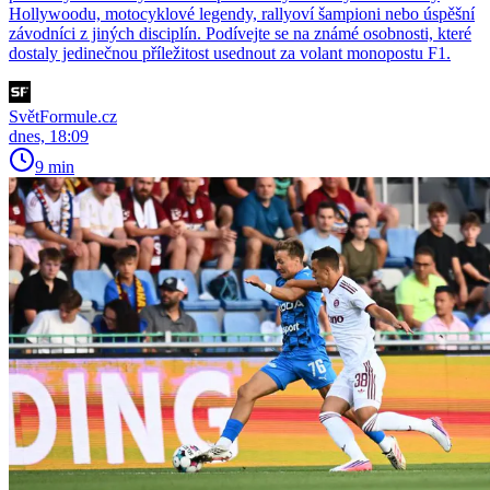
Hollywoodu, motocyklové legendy, rallyoví šampioni nebo úspěšní
závodníci z jiných disciplín. Podívejte se na známé osobnosti, které
dostaly jedinečnou příležitost usednout za volant monopostu F1.
SvětFormule.cz
dnes, 18:09
9 min