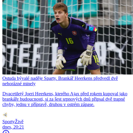
Ostuda bývalé naděje Sparty. Brankář Heerkens předvedl dvě
nehorázné minely
Dvacetiletý Joeri Heerkens, kterého Ajax před rokem kupoval jako
brankáře budoucnosti, si za šest srpnových dnů připsal dvě trapné
chyby, jednu v přípravě, druhou v ostrém zápase.
SportyŽivě
dnes, 20:21