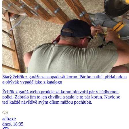
Starý žebřík z garáže za stopadesát korun. Pár ho natřel, přidal prkna
a obývák vypadá jako z katalogu
Žebřík z garážového prodeje za korun přetvořil pár v nádhernou
polici. Zabralo jim to jen chvilku a stálo je to pár korun. Navíc se
teď každé návštěvě svým dílem můžou pochlubit.
adbz.cz
dnes, 18:35