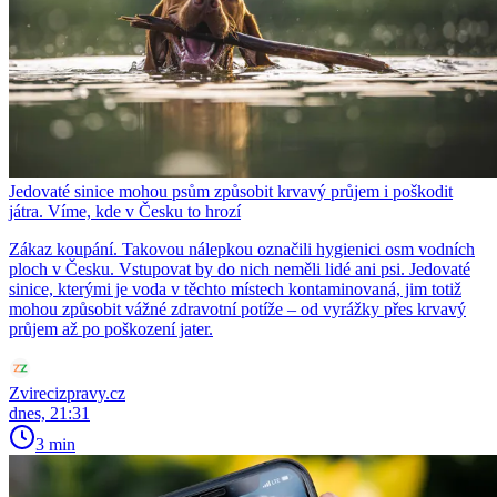
Jedovaté sinice mohou psům způsobit krvavý průjem i poškodit
játra. Víme, kde v Česku to hrozí
Zákaz koupání. Takovou nálepkou označili hygienici osm vodních
ploch v Česku. Vstupovat by do nich neměli lidé ani psi. Jedovaté
sinice, kterými je voda v těchto místech kontaminovaná, jim totiž
mohou způsobit vážné zdravotní potíže – od vyrážky přes krvavý
průjem až po poškození jater.
Zvirecizpravy.cz
dnes, 21:31
3 min