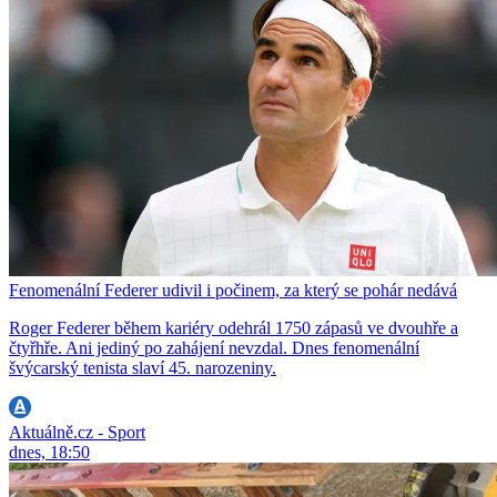
Fenomenální Federer udivil i počinem, za který se pohár nedává
Roger Federer během kariéry odehrál 1750 zápasů ve dvouhře a
čtyřhře. Ani jediný po zahájení nevzdal. Dnes fenomenální
švýcarský tenista slaví 45. narozeniny.
Aktuálně.cz - Sport
dnes, 18:50