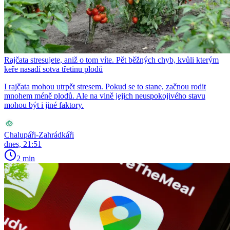
Rajčata stresujete, aniž o tom víte. Pět běžných chyb, kvůli kterým
keře nasadí sotva třetinu plodů
I rajčata mohou utrpět stresem. Pokud se to stane, začnou rodit
mnohem méně plodů. Ale na vině jejich neuspokojivého stavu
mohou být i jiné faktory.
Chalupáři-Zahrádkáři
dnes, 21:51
2 min