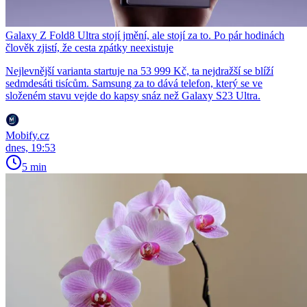
Galaxy Z Fold8 Ultra stojí jmění, ale stojí za to. Po pár hodinách
člověk zjistí, že cesta zpátky neexistuje
Nejlevnější varianta startuje na 53 999 Kč, ta nejdražší se blíží
sedmdesáti tisícům. Samsung za to dává telefon, který se ve
složeném stavu vejde do kapsy snáz než Galaxy S23 Ultra.
Mobify.cz
dnes, 19:53
5 min