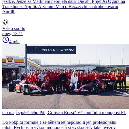
jezdce. Jenže za Martínem nepřijela další Ducati. Přijel Ai Ogura na
Trackhouse Aprilii. A za ním Marco Bezzecchi na druhé tovární
Aprilii.
Vše o sportu
dnes, 18:11
4 min
Co mají společného Pitt, Cruise a Rossi? Všichni řídili monopost F1
Do kokpitu formule 1 se během let neposadili jen profesionální
piloti. Rychlost a výkon monopostů si vyzkoušely také hvězdy