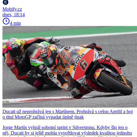
Mobify.cz
dnes, 18:14
4 min
Ducati už neprohrává jen s Martínem. Prohrává s celou Aprilií a boj
o titul MotoGP začíná vypadat úplně jinak
Jorge Martín vyhrál sobotní sprint v Silverstonu. Kdyby šlo jen o
něj, Ducati by si ještě mohla vysvětlovat výsledek kvalitou jednoho