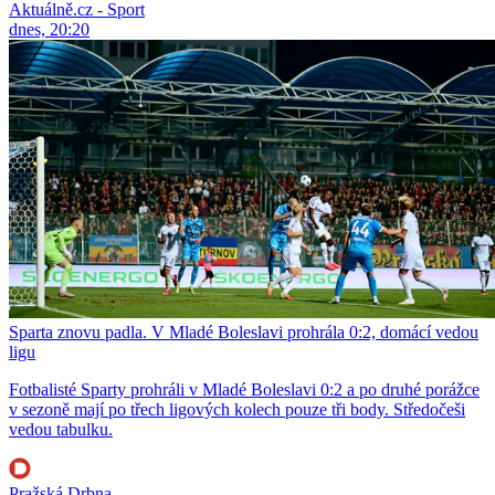
Aktuálně.cz - Sport
dnes, 20:20
Sparta znovu padla. V Mladé Boleslavi prohrála 0:2, domácí vedou
ligu
Fotbalisté Sparty prohráli v Mladé Boleslavi 0:2 a po druhé porážce
v sezoně mají po třech ligových kolech pouze tři body. Středočeši
vedou tabulku.
Pražská Drbna