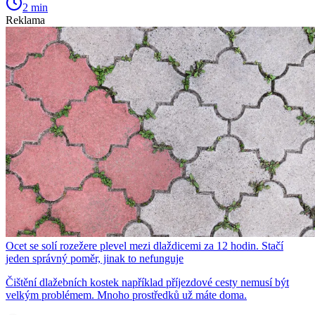
2 min
Reklama
Ocet se solí rozežere plevel mezi dlaždicemi za 12 hodin. Stačí
jeden správný poměr, jinak to nefunguje
Čištění dlažebních kostek například příjezdové cesty nemusí být
velkým problémem. Mnoho prostředků už máte doma.