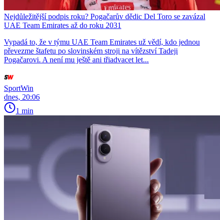
Nejdůležitější podpis roku? Pogačarův dědic Del Toro se zavázal
UAE Team Emirates až do roku 2031
Vypadá to, že v týmu UAE Team Emirates už vědí, kdo jednou
převezme štafetu po slovinském stroji na vítězství Tadeji
Pogačarovi. A není mu ještě ani třiadvacet let...
SportWin
dnes, 20:06
1 min