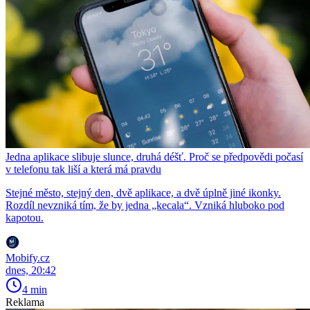
Jedna aplikace slibuje slunce, druhá déšť. Proč se předpovědi počasí
v telefonu tak liší a která má pravdu
Stejné město, stejný den, dvě aplikace, a dvě úplně jiné ikonky.
Rozdíl nevzniká tím, že by jedna „kecala“. Vzniká hluboko pod
kapotou.
Mobify.cz
dnes, 20:42
4 min
Reklama