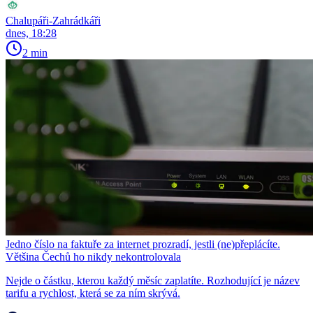
Chalupáři-Zahrádkáři
dnes, 18:28
2 min
Jedno číslo na faktuře za internet prozradí, jestli (ne)přeplácíte.
Většina Čechů ho nikdy nekontrolovala
Nejde o částku, kterou každý měsíc zaplatíte. Rozhodující je název
tarifu a rychlost, která se za ním skrývá.