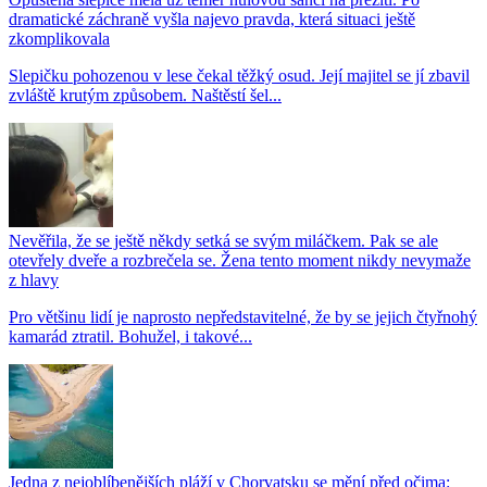
dramatické záchraně vyšla najevo pravda, která situaci ještě
zkomplikovala
Slepičku pohozenou v lese čekal těžký osud. Její majitel se jí zbavil
zvláště krutým způsobem. Naštěstí šel...
Nevěřila, že se ještě někdy setká se svým miláčkem. Pak se ale
otevřely dveře a rozbrečela se. Žena tento moment nikdy nevymaže
z hlavy
Pro většinu lidí je naprosto nepředstavitelné, že by se jejich čtyřnohý
kamarád ztratil. Bohužel, i takové...
Jedna z nejoblíbenějších pláží v Chorvatsku se mění před očima: