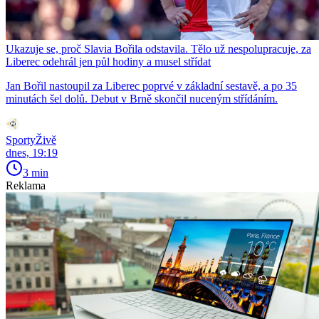
Ukazuje se, proč Slavia Bořila odstavila. Tělo už nespolupracuje, za
Liberec odehrál jen půl hodiny a musel střídat
Jan Bořil nastoupil za Liberec poprvé v základní sestavě, a po 35
minutách šel dolů. Debut v Brně skončil nuceným střídáním.
SportyŽivě
dnes, 19:19
3 min
Reklama