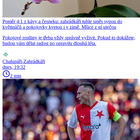
Poměr 4:1 z kávy a česneku: zahrádkáři tuhle směs sypou do
květináčů a pokojovky kvetou i v zimě. Mšice z ní utečou
Pokojové rostliny je třeba vždy správně vyživit. Pokud to dokážete,
budou vám dělat radost po opravdu dlouhá léta.
Chalupáři-Zahrádkáři
dnes, 19:32
2 min