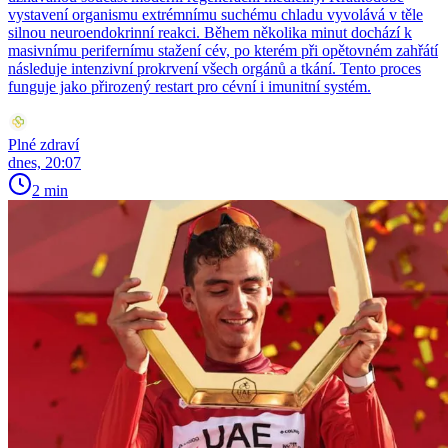
vystavení organismu extrémnímu suchému chladu vyvolává v těle
silnou neuroendokrinní reakci. Během několika minut dochází k
masivnímu perifernímu stažení cév, po kterém při opětovném zahřátí
následuje intenzivní prokrvení všech orgánů a tkání. Tento proces
funguje jako přirozený restart pro cévní i imunitní systém.
Plné zdraví
dnes, 20:07
2 min