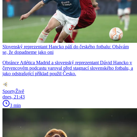
Slovenský reprezentant Hancko pálí do českého fotbalu: Obávám
se, že dopadneme jako oni
Obránce Atlética Madrid a slovenský reprezentant Dávid Hancko v
červencovém podcastu varoval před stagnací slovenského fotbalu, a
jako odstrašující příklad použil Česko.
SportyŽivě
dnes, 21:43
3 min