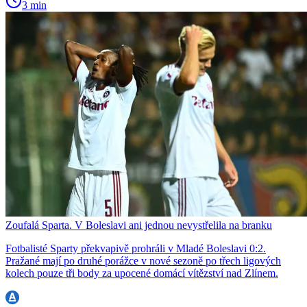
3 min
Zoufalá Sparta. V Boleslavi ani jednou nevystřelila na branku
Fotbalisté Sparty překvapivě prohráli v Mladé Boleslavi 0:2.
Pražané mají po druhé porážce v nové sezoně po třech ligových
kolech pouze tři body za upocené domácí vítězství nad Zlínem.