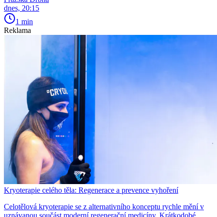
dnes, 20:15
1 min
Reklama
Kryoterapie celého těla: Regenerace a prevence vyhoření
Celotělová kryoterapie se z alternativního konceptu rychle mění v
uznávanou součást moderní regenerační medicíny. Krátkodobé