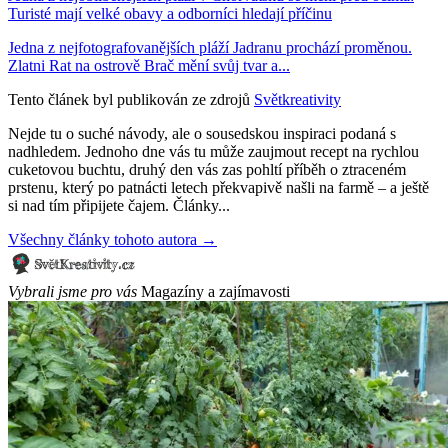
Turisté mají velké obavy a odborníci hledají příčinu
Jedna z nejfotografovanějších pláží Jadranu prochází proměnou.
Zlatni Rat na ostrově Brač mění svůj tvar a...
Tento článek byl publikován ze zdrojů
Světkreativity
Nejde tu o suché návody, ale o sousedskou inspiraci podaná s
nadhledem. Jednoho dne vás tu může zaujmout recept na rychlou
cuketovou buchtu, druhý den vás zas pohltí příběh o ztraceném
prstenu, který po patnácti letech překvapivě našli na farmě – a ještě
si nad tím připijete čajem. Články...
Všechny články tohoto autora →
Vybrali jsme pro vás
Magazíny a zajímavosti