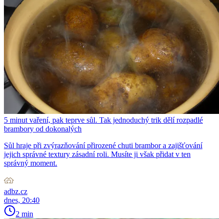
5 minut vaření, pak teprve sůl. Tak jednoduchý trik dělí rozpadlé
brambory od dokonalých
Sůl hraje při zvýrazňování přirozené chuti brambor a zajišťování
jejich správné textury zásadní roli. Musíte ji však přidat v ten
správný moment.
adbz.cz
dnes, 20:40
2 min