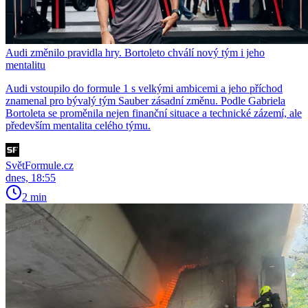
Audi změnilo pravidla hry. Bortoleto chválí nový tým i jeho
mentalitu
Audi vstoupilo do formule 1 s velkými ambicemi a jeho příchod
znamenal pro bývalý tým Sauber zásadní změnu. Podle Gabriela
Bortoleta se proměnila nejen finanční situace a technické zázemí, ale
především mentalita celého týmu.
SvětFormule.cz
dnes, 18:55
2 min