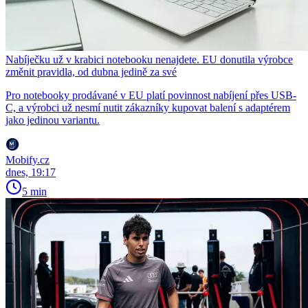
Nabíječku už v krabici notebooku nenajdete. EU donutila výrobce
změnit pravidla, od dubna jedině za své
Pro notebooky prodávané v EU platí povinnost nabíjení přes USB-
C, a výrobci už nesmí nutit zákazníky kupovat balení s adaptérem
jako jedinou variantu.
Mobify.cz
dnes, 19:17
5 min