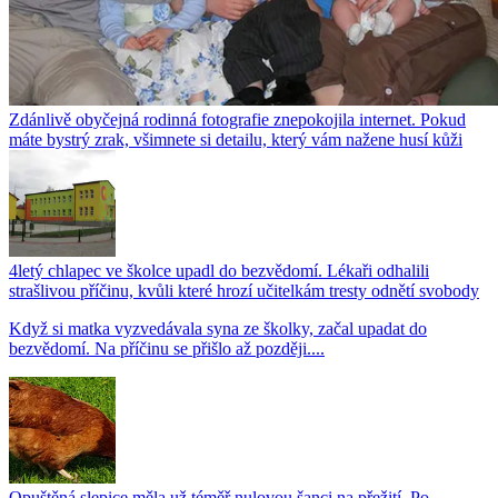
Zdánlivě obyčejná rodinná fotografie znepokojila internet. Pokud
máte bystrý zrak, všimnete si detailu, který vám nažene husí kůži
4letý chlapec ve školce upadl do bezvědomí. Lékaři odhalili
strašlivou příčinu, kvůli které hrozí učitelkám tresty odnětí svobody
Když si matka vyzvedávala syna ze školky, začal upadat do
bezvědomí. Na příčinu se přišlo až později....
Opuštěná slepice měla už téměř nulovou šanci na přežití. Po