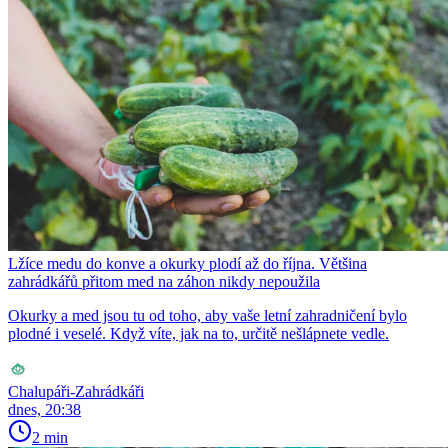
Lžíce medu do konve a okurky plodí až do října. Většina
zahrádkářů přitom med na záhon nikdy nepoužila
Okurky a med jsou tu od toho, aby vaše letní zahradničení bylo
plodné i veselé. Když víte, jak na to, určitě nešlápnete vedle.
Chalupáři-Zahrádkáři
dnes, 20:38
2 min