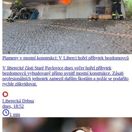
Plameny v mostní konstrukci: V Liberci hořel příbytek bezdomovců
V liberecké části Staré Pavlovice dnes večer hořel příbytek
bezdomovců vybudovaný přímo uvnitř mostní konstrukce. Zásah
profesionálních jednotek zamezil dalším škodám a požár se podařilo
rychle zlikvidovat.
Liberecká Drbna
dnes, 18:52
1 min