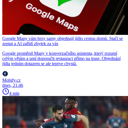
Google Mapy vám brzy samy objednají jídlo cestou domů. Stačí se
zeptat a AI zařídí zbytek za vás
Google proměnil Mapy v konverzačního asistenta, který rozumí
celým větám a umí doporučit restauraci přímo na trase. Objednání
jídla jedním dotazem se ale teprve chystá.
Mobify.cz
dnes, 21:46
4 min