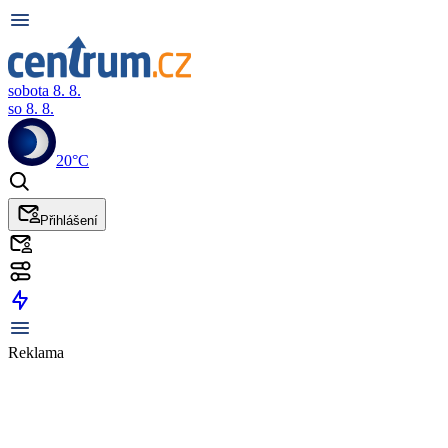
sobota 8. 8.
so 8. 8.
20°C
Přihlášení
Reklama