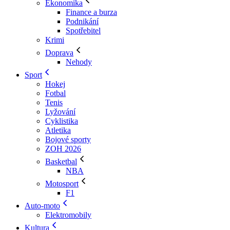
Ekonomika
Finance a burza
Podnikání
Spotřebitel
Krimi
Doprava
Nehody
Sport
Hokej
Fotbal
Tenis
Lyžování
Cyklistika
Atletika
Bojové sporty
ZOH 2026
Basketbal
NBA
Motosport
F1
Auto-moto
Elektromobily
Kultura