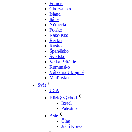
Francie
Chorvatsko
Island
Itálie
Německo
Polsko
Rakousko
Řecko
Rusko
Španělsko
Švédsko
Velká Británie
Rumunsko
Válka na Ukrajině
Maďarsko
Svět
USA
Blízký východ
Izrael
Palestina
Asie
Čína
Jižní Korea