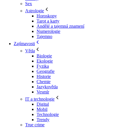
Sex
Astrologie
Horoskopy
Tarot a karty
Andělé a tajemná znamení
Numerologie
Tajemno
Zajímavosti
Věda
Biologie
Ekologie
Fyzika
Geografie
Historie
Chemie
Jazykověda
Vesmír
IT a technologie
Digital
Mobil
Technologie
Trendy
True crime