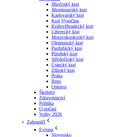
Jihočeský kraj
Jihomoravský kraj
Karlovarský kraj
Kraj Vysočina
Králověhradecký kraj
Liberecký kraj
Moravskoslezský kraj
Olomoucký kraj
Pardubický kraj
Plzeňský kraj
Středočeský kraj
Ústecký kraj
Zlínský kraj
Praha
Brno
Ostrava
Školství
Zdravotnictví
Politika
O počasí
Volby 2026
Zahraničí
Evropa
Slovensko