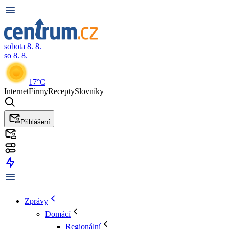
sobota 8. 8.
so 8. 8.
17°C
Internet
Firmy
Recepty
Slovníky
Přihlášení
Zprávy
Domácí
Regionální