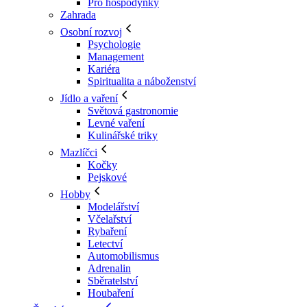
Pro hospodyňky
Zahrada
Osobní rozvoj
Psychologie
Management
Kariéra
Spiritualita a náboženství
Jídlo a vaření
Světová gastronomie
Levné vaření
Kulinářské triky
Mazlíčci
Kočky
Pejskové
Hobby
Modelářství
Včelařství
Rybaření
Letectví
Automobilismus
Adrenalin
Sběratelství
Houbaření