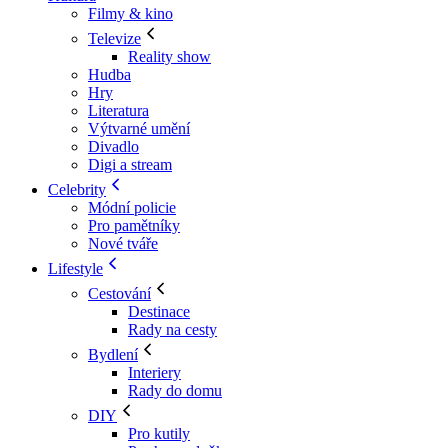
Filmy & kino
Televize
Reality show
Hudba
Hry
Literatura
Výtvarné umění
Divadlo
Digi a stream
Celebrity
Módní policie
Pro pamětníky
Nové tváře
Lifestyle
Cestování
Destinace
Rady na cesty
Bydlení
Interiery
Rady do domu
DIY
Pro kutily