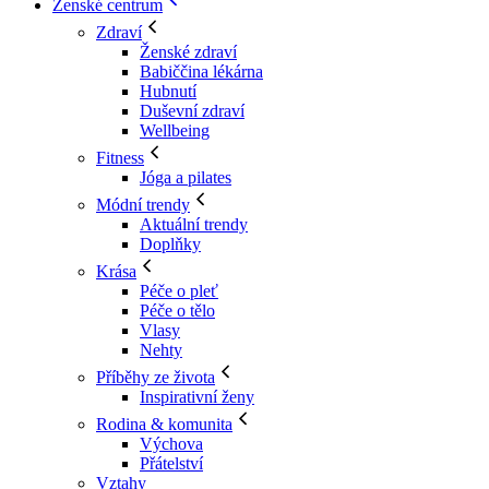
Ženské centrum
Zdraví
Ženské zdraví
Babiččina lékárna
Hubnutí
Duševní zdraví
Wellbeing
Fitness
Jóga a pilates
Módní trendy
Aktuální trendy
Doplňky
Krása
Péče o pleť
Péče o tělo
Vlasy
Nehty
Příběhy ze života
Inspirativní ženy
Rodina & komunita
Výchova
Přátelství
Vztahy