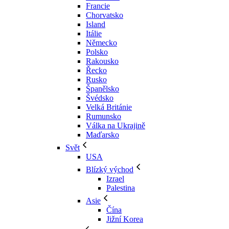
Francie
Chorvatsko
Island
Itálie
Německo
Polsko
Rakousko
Řecko
Rusko
Španělsko
Švédsko
Velká Británie
Rumunsko
Válka na Ukrajině
Maďarsko
Svět
USA
Blízký východ
Izrael
Palestina
Asie
Čína
Jižní Korea