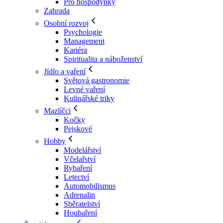
Pro hospodyňky
Zahrada
Osobní rozvoj
Psychologie
Management
Kariéra
Spiritualita a náboženství
Jídlo a vaření
Světová gastronomie
Levné vaření
Kulinářské triky
Mazlíčci
Kočky
Pejskové
Hobby
Modelářství
Včelařství
Rybaření
Letectví
Automobilismus
Adrenalin
Sběratelství
Houbaření