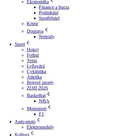
Ekonomika
Finance a burza
Podnikání
Spotřebitel
Krimi
Doprava
Nehody
Sport
Hokej
Fotbal
Tenis
Lyžování
Cyklistika
Atletika
Bojové sporty
ZOH 2026
Basketbal
NBA
Motosport
F1
Auto-moto
Elektromobily
Kultura