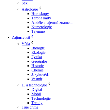
Sex
Astrologie
Horoskopy
Tarot a karty
Andělé a tajemná znamení
Numerologie
Tajemno
Zajímavosti
Věda
Biologie
Ekologie
Fyzika
Geografie
Historie
Chemie
Jazykověda
Vesmír
IT a technologie
Digital
Mobil
Technologie
Trendy
True crime