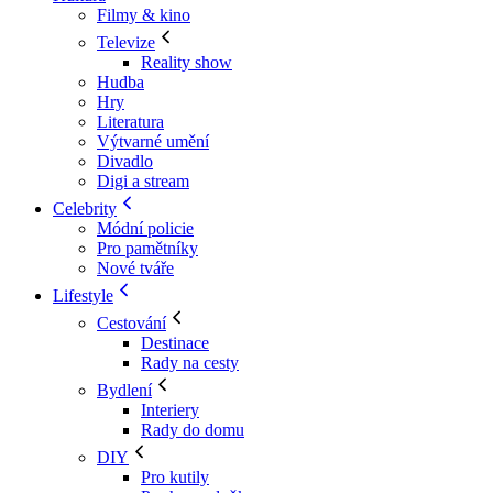
Filmy & kino
Televize
Reality show
Hudba
Hry
Literatura
Výtvarné umění
Divadlo
Digi a stream
Celebrity
Módní policie
Pro pamětníky
Nové tváře
Lifestyle
Cestování
Destinace
Rady na cesty
Bydlení
Interiery
Rady do domu
DIY
Pro kutily