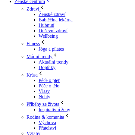
Ženské centrum
Zdraví
Ženské zdraví
Babiččina lékárna
Hubnutí
Duševní zdraví
Wellbeing
Fitness
Jóga a pilates
Módní trendy
Aktuální trendy
Doplňky
Krása
Péče o pleť
Péče o tělo
Vlasy
Nehty
Příběhy ze života
Inspirativní ženy
Rodina & komunita
Výchova
Přátelství
Vztahy