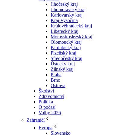
Jihočeský kraj
Jihomoravský kraj
Karlovarský kraj
Kraj Vysočina
Králověhradecký kraj
Liberecký kraj
Moravskoslezský kraj
Olomoucký kraj
Pardubický kraj
Plzeňský kraj
Středočeský kraj
Ústecký kraj
Zlínský kraj
Praha
Brno
Ostrava
Školství
Zdravotnictví
Politika
O počasí
Volby 2026
Zahraničí
Evropa
Slovensko