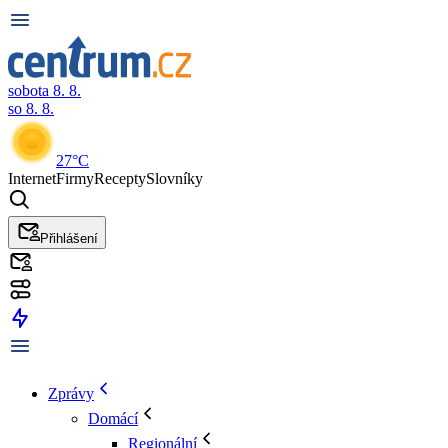
sobota 8. 8.
so 8. 8.
27°C
Internet
Firmy
Recepty
Slovníky
Přihlášení
Zprávy
Domácí
Regionální