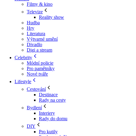
Filmy & kino
Televize
Reality show
Hudba
Hry
Literatura
Výtvarné umění
Divadlo
Digi a stream
Celebrity
Módní policie
Pro pamětníky
Nové tváře
Lifestyle
Cestování
Destinace
Rady na cesty
Bydlení
Interiery
Rady do domu
DIY
Pro kutily