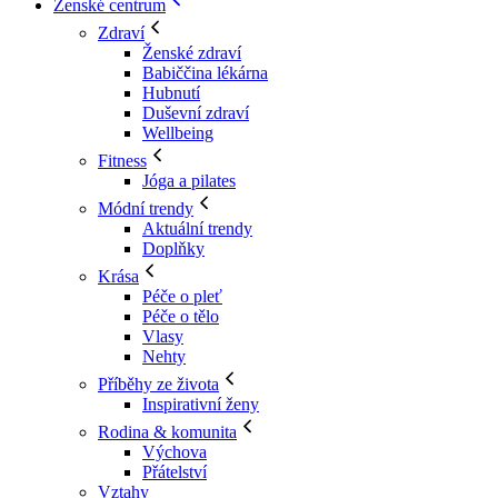
Ženské centrum
Zdraví
Ženské zdraví
Babiččina lékárna
Hubnutí
Duševní zdraví
Wellbeing
Fitness
Jóga a pilates
Módní trendy
Aktuální trendy
Doplňky
Krása
Péče o pleť
Péče o tělo
Vlasy
Nehty
Příběhy ze života
Inspirativní ženy
Rodina & komunita
Výchova
Přátelství
Vztahy