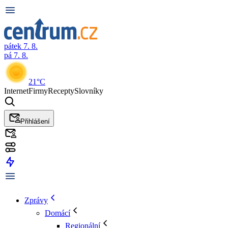
pátek 7. 8.
pá 7. 8.
21°C
Internet
Firmy
Recepty
Slovníky
Přihlášení
Zprávy
Domácí
Regionální