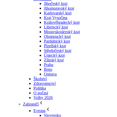
Jihočeský kraj
Jihomoravský kraj
Karlovarský kraj
Kraj Vysočina
Králověhradecký kraj
Liberecký kraj
Moravskoslezský kraj
Olomoucký kraj
Pardubický kraj
Plzeňský kraj
Středočeský kraj
Ústecký kraj
Zlínský kraj
Praha
Brno
Ostrava
Školství
Zdravotnictví
Politika
O počasí
Volby 2026
Zahraničí
Evropa
Slovensko