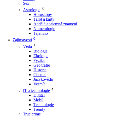
Sex
Astrologie
Horoskopy
Tarot a karty
Andělé a tajemná znamení
Numerologie
Tajemno
Zajímavosti
Věda
Biologie
Ekologie
Fyzika
Geografie
Historie
Chemie
Jazykověda
Vesmír
IT a technologie
Digital
Mobil
Technologie
Trendy
True crime