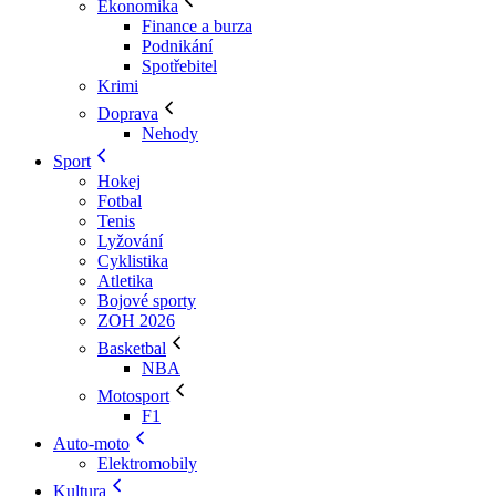
Ekonomika
Finance a burza
Podnikání
Spotřebitel
Krimi
Doprava
Nehody
Sport
Hokej
Fotbal
Tenis
Lyžování
Cyklistika
Atletika
Bojové sporty
ZOH 2026
Basketbal
NBA
Motosport
F1
Auto-moto
Elektromobily
Kultura