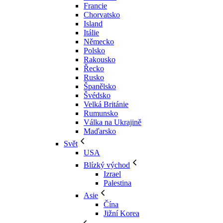
Francie
Chorvatsko
Island
Itálie
Německo
Polsko
Rakousko
Řecko
Rusko
Španělsko
Švédsko
Velká Británie
Rumunsko
Válka na Ukrajině
Maďarsko
Svět
USA
Blízký východ
Izrael
Palestina
Asie
Čína
Jižní Korea