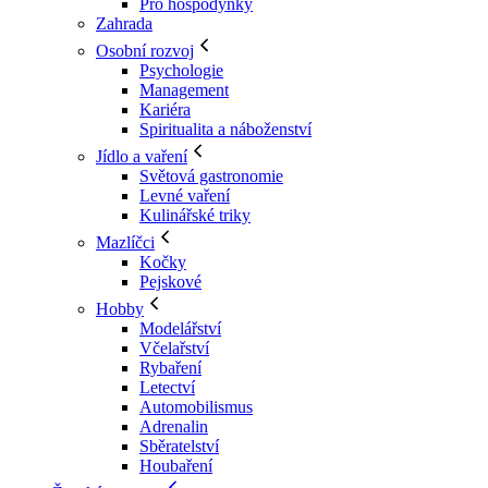
Pro hospodyňky
Zahrada
Osobní rozvoj
Psychologie
Management
Kariéra
Spiritualita a náboženství
Jídlo a vaření
Světová gastronomie
Levné vaření
Kulinářské triky
Mazlíčci
Kočky
Pejskové
Hobby
Modelářství
Včelařství
Rybaření
Letectví
Automobilismus
Adrenalin
Sběratelství
Houbaření