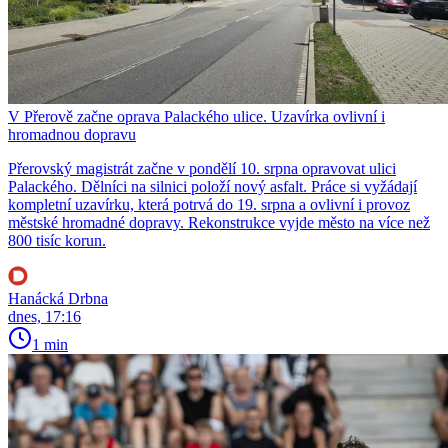
V Přerově začne oprava Palackého ulice. Uzavírka ovlivní i
hromadnou dopravu
Přerovský magistrát začne v pondělí 10. srpna opravovat ulici
Palackého. Dělníci na silnici položí nový asfalt. Práce si vyžádají
kompletní uzavírku, která potrvá do 19. srpna a ovlivní i provoz
městské hromadné dopravy. Rekonstrukce vyjde město na více než
800 tisíc korun.
Hanácká Drbna
dnes, 17:16
1 min