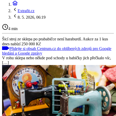
Extrafit.cz
8. 5. 2026, 06:19
4 min
Šicí stroj ze sklepa po prababičce není haraburdí. Aukce za 1 kus
dnes nabízí 250 000 Kč
Přidejte si obsah Centrum.cz do oblíbených zdrojů pro Google
hledání a Google zprávy
V rohu sklepa nebo někde pod schody u babičky jich přečkalo víc,
[…]