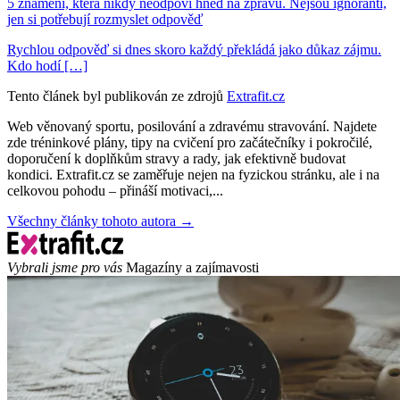
5 znamení, která nikdy neodpoví hned na zprávu. Nejsou ignoranti,
jen si potřebují rozmyslet odpověď
Rychlou odpověď si dnes skoro každý překládá jako důkaz zájmu.
Kdo hodí […]
Tento článek byl publikován ze zdrojů
Extrafit.cz
Web věnovaný sportu, posilování a zdravému stravování. Najdete
zde tréninkové plány, tipy na cvičení pro začátečníky i pokročilé,
doporučení k doplňkům stravy a rady, jak efektivně budovat
kondici. Extrafit.cz se zaměřuje nejen na fyzickou stránku, ale i na
celkovou pohodu – přináší motivaci,...
Všechny články tohoto autora →
Vybrali jsme pro vás
Magazíny a zajímavosti