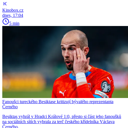
Kinobox.cz
dnes, 17:04
5 min
Fanoušci tureckého Besiktase kritizují bývalého reprezentanta
Černého
Beşiktaş vyhrál v Hradci Králové 1:0, přesto si část jeho fanoušků
na sociálních sítích vybrala za terč českého křídelníka Václava
Černého.