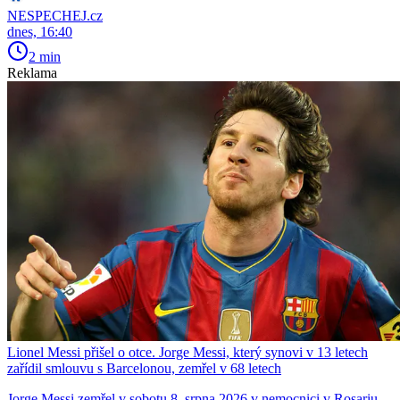
NESPECHEJ.cz
dnes, 16:40
2 min
Reklama
Lionel Messi přišel o otce. Jorge Messi, který synovi v 13 letech
zařídil smlouvu s Barcelonou, zemřel v 68 letech
Jorge Messi zemřel v sobotu 8. srpna 2026 v nemocnici v Rosariu.