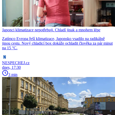
Japonci klimatizace nepotřebuji. Chladí jinak a mnohem lépe
Zatímco Evropa řeší klimatizace, Japonsko vsadilo na radikálně
jinou cestu. Nový chladicí box dokáže ochladit člověka za pár minut
na 15 °C.
NESPECHEJ.cz
dnes, 17:30
3 min