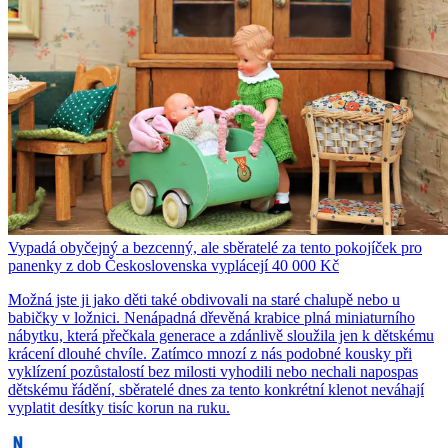
Vypadá obyčejný a bezcenný, ale sběratelé za tento pokojíček pro
panenky z dob Československa vyplácejí 40 000 Kč
Možná jste ji jako děti také obdivovali na staré chalupě nebo u
babičky v ložnici. Nenápadná dřevěná krabice plná miniaturního
nábytku, která přečkala generace a zdánlivě sloužila jen k dětskému
krácení dlouhé chvíle. Zatímco mnozí z nás podobné kousky při
vyklízení pozůstalostí bez milosti vyhodili nebo nechali napospas
dětskému řádění, sběratelé dnes za tento konkrétní klenot neváhají
vyplatit desítky tisíc korun na ruku.