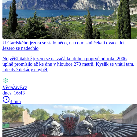
U Gardského jezera se stalo něco, na co místní čekali dvacet let.
Jezero se nadechlo
Největší italské jezero se na začátku dubna poprvé od roku 2006
úplně promísilo až ke dnu v hloubce 270 metrů. Kyslík se vrátil tam,
kde dvě dekády chyběl.
VědaŽivě.cz
dnes, 16:43
3 min