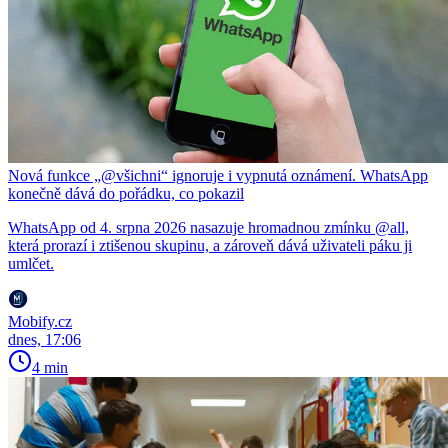
Nová funkce „@všichni“ ignoruje i vypnutá oznámení. WhatsApp
konečně dává do pořádku, co pokazil
WhatsApp od 4. srpna 2026 nasazuje hromadnou zmínku @all,
která prorazí i ztišenou skupinu, a zároveň dává uživateli páku ji
umlčet.
Mobify.cz
dnes, 17:06
4 min