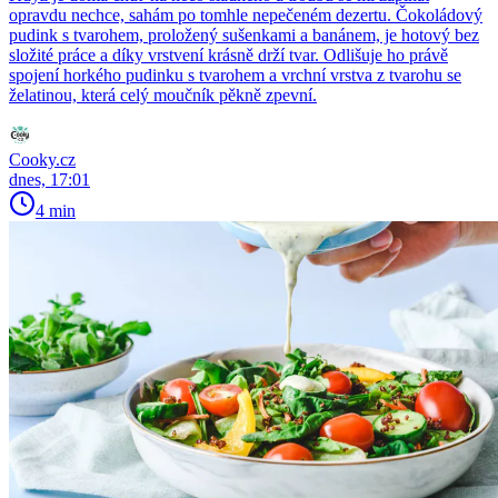
opravdu nechce, sahám po tomhle nepečeném dezertu. Čokoládový
pudink s tvarohem, proložený sušenkami a banánem, je hotový bez
složité práce a díky vrstvení krásně drží tvar. Odlišuje ho právě
spojení horkého pudinku s tvarohem a vrchní vrstva z tvarohu se
želatinou, která celý moučník pěkně zpevní.
Cooky.cz
dnes, 17:01
4 min