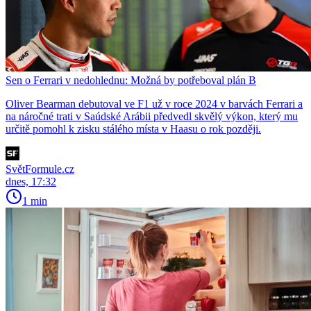
Sen o Ferrari v nedohlednu: Možná by potřeboval plán B
Oliver Bearman debutoval ve F1 už v roce 2024 v barvách Ferrari a
na náročné trati v Saúdské Arábii předvedl skvělý výkon, který mu
určitě pomohl k zisku stálého místa v Haasu o rok později.
SvětFormule.cz
dnes, 17:32
1 min