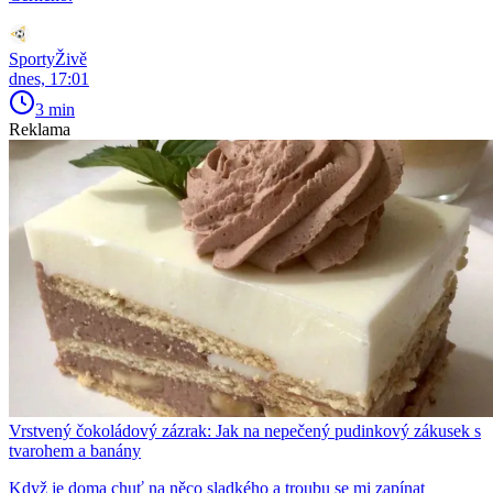
SportyŽivě
dnes, 17:01
3 min
Reklama
Vrstvený čokoládový zázrak: Jak na nepečený pudinkový zákusek s
tvarohem a banány
Když je doma chuť na něco sladkého a troubu se mi zapínat