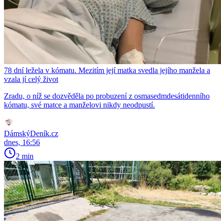
78 dní ležela v kómatu. Mezitím její matka svedla jejího manžela a
vzala jí celý život
Zradu, o níž se dozvěděla po probuzení z osmasedmdesátidenního
kómatu, své matce a manželovi nikdy neodpustí.
DámskýDeník.cz
dnes, 16:56
2 min