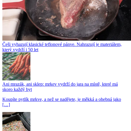
Češi vyhazují klasické teflonové pánve. Nahrazují je materiálem,
který vydrží i 50 let
Ani mrazák, ani sklep: mrkev vydrží do jara na místě, které má
skoro každý byt
Koupíte pytlík mrkve, a než se nadějete, je měkká a ohebná jako
[…]