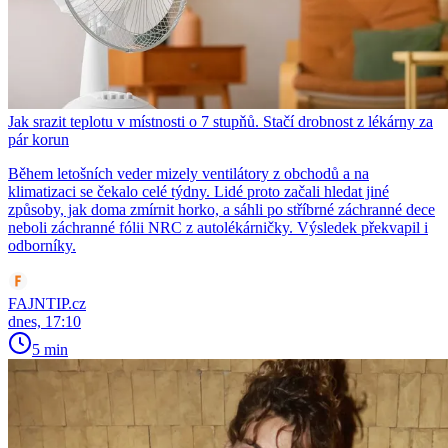
Jak srazit teplotu v místnosti o 7 stupňů. Stačí drobnost z lékárny za
pár korun
Během letošních veder mizely ventilátory z obchodů a na
klimatizaci se čekalo celé týdny. Lidé proto začali hledat jiné
způsoby, jak doma zmírnit horko, a sáhli po stříbrné záchranné dece
neboli záchranné fólii NRC z autolékárničky. Výsledek překvapil i
odborníky.
FAJNTIP.cz
dnes, 17:10
5 min