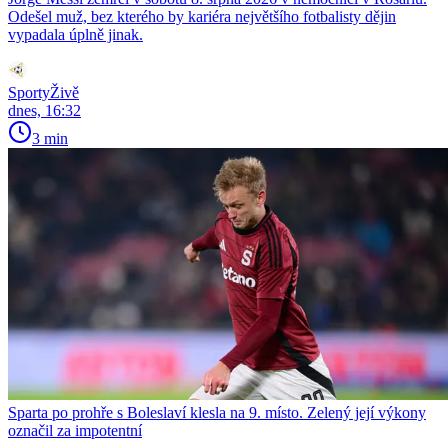
Odešel muž, bez kterého by kariéra největšího fotbalisty dějin
vypadala úplně jinak.
SportyŽivě
dnes, 16:32
3 min
Sparta po prohře s Boleslaví klesla na 9. místo. Zelený její výkony
označil za impotentní