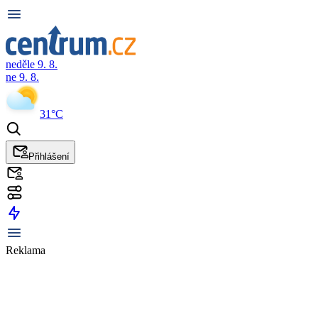
neděle 9. 8.
ne 9. 8.
31°C
Přihlášení
Reklama