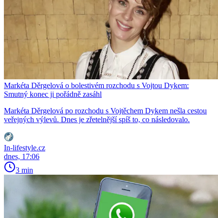
Markéta Děrgelová o bolestivém rozchodu s Vojtou Dykem:
Smutný konec ji pořádně zasáhl
Markéta Děrgelová po rozchodu s Vojtěchem Dykem nešla cestou
veřejných výlevů. Dnes je zřetelnější spíš to, co následovalo.
In-lifestyle.cz
dnes, 17:06
3 min