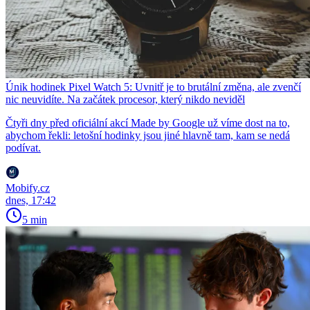
Únik hodinek Pixel Watch 5: Uvnitř je to brutální změna, ale zvenčí
nic neuvidíte. Na začátek procesor, který nikdo neviděl
Čtyři dny před oficiální akcí Made by Google už víme dost na to,
abychom řekli: letošní hodinky jsou jiné hlavně tam, kam se nedá
podívat.
Mobify.cz
dnes, 17:42
5 min