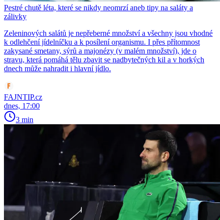
Pestré chutě léta, které se nikdy neomrzí aneb tipy na saláty a
zálivky
Zeleninových salátů je nepřeberné množství a všechny jsou vhodné
k odlehčení jídelníčku a k posílení organismu. I přes přítomnost
zakysané smetany, sýrů a majonézy (v malém množství), jde o
stravu, která pomáhá tělu zbavit se nadbytečných kil a v horkých
dnech může nahradit i hlavní jídlo.
FAJNTIP.cz
dnes, 17:00
3 min