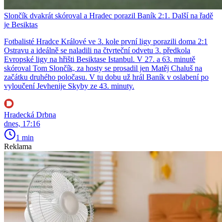
Slončík dvakrát skóroval a Hradec porazil Baník 2:1. Další na řadě
je Besiktas
Fotbalisté Hradce Králové ve 3. kole první ligy porazili doma 2:1
Ostravu a ideálně se naladili na čtvrteční odvetu 3. předkola
Evropské ligy na hřišti Besiktase Istanbul. V 27. a 63. minutě
skóroval Tom Slončík, za hosty se prosadil jen Matěj Chaluš na
začátku druhého poločasu. V tu dobu už hrál Baník v oslabení po
vyloučení Jevhenije Skyby ze 43. minuty.
Hradecká Drbna
dnes, 17:16
1 min
Reklama