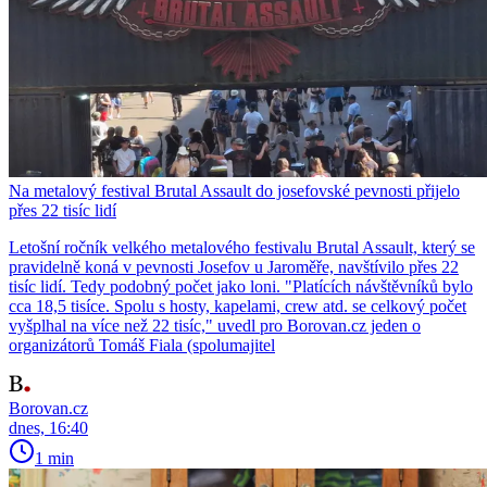
Na metalový festival Brutal Assault do josefovské pevnosti přijelo
přes 22 tisíc lidí
Letošní ročník velkého metalového festivalu Brutal Assault, který se
pravidelně koná v pevnosti Josefov u Jaroměře, navštívilo přes 22
tisíc lidí. Tedy podobný počet jako loni. "Platících návštěvníků bylo
cca 18,5 tisíce. Spolu s hosty, kapelami, crew atd. se celkový počet
vyšplhal na více než 22 tisíc," uvedl pro Borovan.cz jeden o
organizátorů Tomáš Fiala (spolumajitel
Borovan.cz
dnes, 16:40
1 min