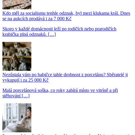
Kdo měl za socialismu tenhle odznak, byl mezi klukama král. Dnes
se na aukcích prodává i za 7 000 Kč
Skoro v každé domácnosti leží po rodičích nebo prarodičích
krabička plná odznaků. […]
Nezůstala vám po babičce tahle drobnost z porcelánu? Sběratelé ji
vykupují i za 25 000 Kč
Malá porcelánová soška, co roky zabírá místo ve vitríně a při
stěhování […]