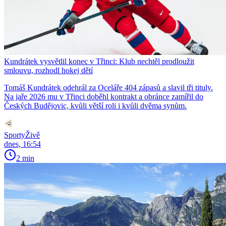
Kundrátek vysvětlil konec v Třinci: Klub nechtěl prodloužit
smlouvu, rozhodl hokej dětí
Tomáš Kundrátek odehrál za Oceláře 404 zápasů a slavil tři tituly.
Na jaře 2026 mu v Třinci doběhl kontrakt a obránce zamířil do
Českých Budějovic, kvůli větší roli i kvůli dvěma synům.
SportyŽivě
dnes, 16:54
2 min