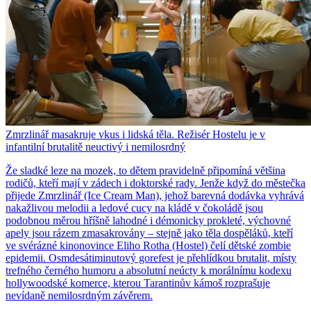
Zmrzlinář masakruje vkus i lidská těla. Režisér Hostelu je v
infantilní brutalitě neuctivý i nemilosrdný
Že sladké leze na mozek, to dětem pravidelně připomíná většina
rodičů, kteří mají v zádech i doktorské rady. Jenže když do městečka
přijede Zmrzlinář (Ice Cream Man), jehož barevná dodávka vyhrává
nakažlivou melodii a ledové cucy na kládě v čokoládě jsou
podobnou měrou hříšně lahodné i démonicky prokleté, výchovné
apely jsou rázem zmasakrovány – stejně jako těla dospěláků, kteří
ve svérázné kinonovince Eliho Rotha (Hostel) čelí dětské zombie
epidemii. Osmdesátiminutový gorefest je přehlídkou brutalit, místy
trefného černého humoru a absolutní neúcty k morálnímu kodexu
hollywoodské komerce, kterou Tarantinův kámoš rozprašuje
nevídaně nemilosrdným závěrem.