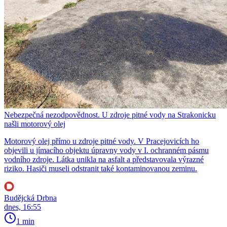
Nebezpečná nezodpovědnost. U zdroje pitné vody na Strakonicku
našli motorový olej
Motorový olej přímo u zdroje pitné vody. V Pracejovicích ho
objevili u jímacího objektu úpravny vody v I. ochranném pásmu
vodního zdroje. Látka unikla na asfalt a představovala výrazné
riziko. Hasiči museli odstranit také kontaminovanou zeminu.
Budějcká Drbna
dnes, 16:55
1 min