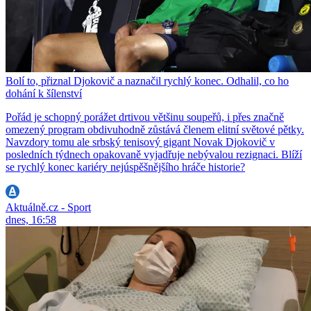
Bolí to, přiznal Djokovič a naznačil rychlý konec. Odhalil, co ho
dohání k šílenství
Pořád je schopný porážet drtivou většinu soupeřů, i přes značně
omezený program obdivuhodně zůstává členem elitní světové pětky.
Navzdory tomu ale srbský tenisový gigant Novak Djokovič v
posledních týdnech opakovaně vyjadřuje nebývalou rezignaci. Blíží
se rychlý konec kariéry nejúspěšnějšího hráče historie?
Aktuálně.cz - Sport
dnes, 16:58