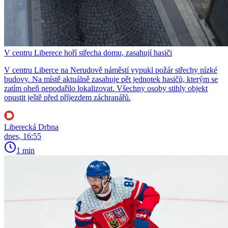
V centru Liberece hoří střecha domu, zasahují hasiči
V centru Liberce na Nerudově náměstí vypukl požár střechy nízké
budovy. Na místě aktuálně zasahuje pět jednotek hasičů, kterým se
zatím oheň nepodařilo lokalizovat. Všechny osoby stihly objekt
opustit ještě před příjezdem záchranářů.
Liberecká Drbna
dnes, 16:55
1 min