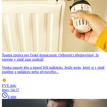
Špatná zpráva pro české domácnosti. Odborníci předpovídají, že
energie v zimě zase podraží
Venku panuje léto a topení řeší málokdo. Jenže teplo, které si v zimě
pustíme z radiátoru nebo plynového...
FVE.info
dnes, 04:37
4 min