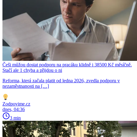
Češi můžou dostat podporu na pracáku klidně i 38500 Kč měsíčně.
Stačí ale 1 chyba a přijdou o ni
Reforma, která začala platit od ledna 2026, zvedla podporu v
nezaměstnanosti na […]
Zodpovime.cz
dnes, 04:36
3 min