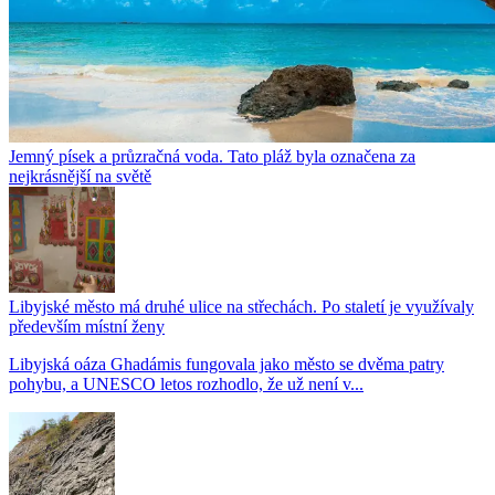
Jemný písek a průzračná voda. Tato pláž byla označena za
nejkrásnější na světě
Libyjské město má druhé ulice na střechách. Po staletí je využívaly
především místní ženy
Libyjská oáza Ghadámis fungovala jako město se dvěma patry
pohybu, a UNESCO letos rozhodlo, že už není v...