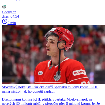
Cooky.cz
dnes, 04:54
2 min
Slovenský hokejista Růžička dluží Spartaku miliony korun. KHL
nemá nástroj, jak ho donutit zaplatit
Disciplinární komise KHL přiřkla Spartaku Moskva nárok na
necelých 30 milionů rublů, v přepočtu přes 8 milionů korun. Jenže