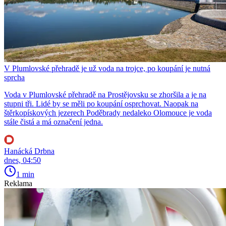
V Plumlovské přehradě je už voda na trojce, po koupání je nutná
sprcha
Voda v Plumlovské přehradě na Prostějovsku se zhoršila a je na
stupni tři. Lidé by se měli po koupání osprchovat. Naopak na
štěrkopískových jezerech Poděbrady nedaleko Olomouce je voda
stále čistá a má označení jedna.
Hanácká Drbna
dnes, 04:50
1 min
Reklama