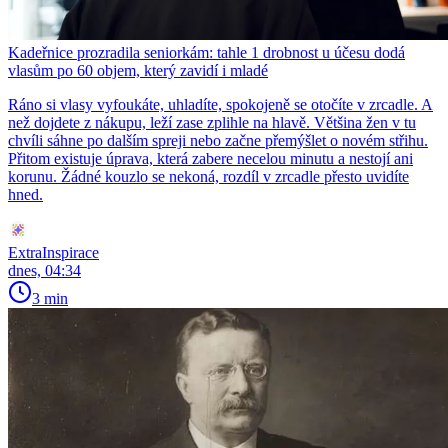
Kadeřnice prozradila seniorkám: tahle 1 drobnost u účesu dodá
vlasům po 60 objem, který zavidí i mladé
Ráno si vlasy vyfoukáte, uhladíte, spokojeně se otočíte v zrcadle. A
než dojdete z nákupu, leží zase zplihle na hlavě. Většina žen v tu
chvíli sáhne po dalším spreji nebo začne přemýšlet o novém střihu.
Přitom existuje úprava, která zabere necelou minutu a nestojí ani
korunu. Žádné kouzlo se nekoná, rozdíl v zrcadle přesto uvidíte
hned.
ExtraInspirace
dnes, 04:34
3 min