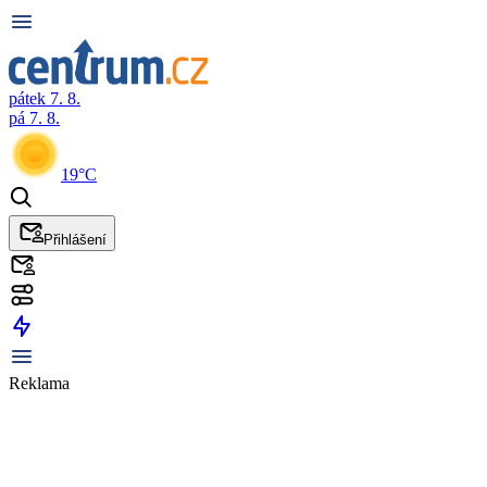
pátek 7. 8.
pá 7. 8.
19°C
Přihlášení
Reklama