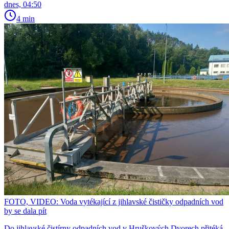
dnes, 04:50
4 min
FOTO, VIDEO: Voda vytékající z jihlavské čističky odpadních vod
by se dala pít
Do jihlavské čistírny odpadních vod v Hruškových Dvorech přitéká