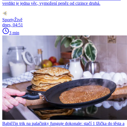
verdikt je jedna věc, vymožení peněz od cizince druhá.
SportyŽivě
dnes, 04:51
3 min
Babiččin trik na palačinky funguje dokonale: stačí 1 lžička do těsta a