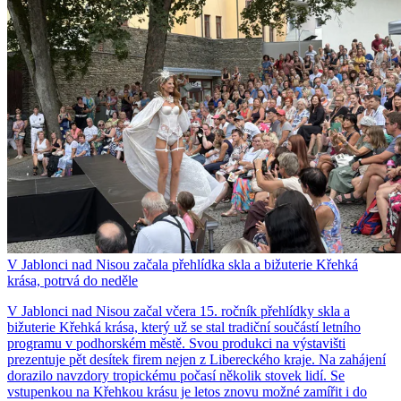
V Jablonci nad Nisou začala přehlídka skla a bižuterie Křehká
krása, potrvá do neděle
V Jablonci nad Nisou začal včera 15. ročník přehlídky skla a
bižuterie Křehká krása, který už se stal tradiční součástí letního
programu v podhorském městě. Svou produkci na výstavišti
prezentuje pět desítek firem nejen z Libereckého kraje. Na zahájení
dorazilo navzdory tropickému počasí několik stovek lidí. Se
vstupenkou na Křehkou krásu je letos znovu možné zamířit i do