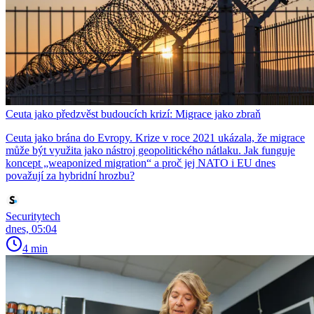
Ceuta jako předzvěst budoucích krizí: Migrace jako zbraň
Ceuta jako brána do Evropy. Krize v roce 2021 ukázala, že migrace
může být využita jako nástroj geopolitického nátlaku. Jak funguje
koncept „weaponized migration“ a proč jej NATO i EU dnes
považují za hybridní hrozbu?
Securitytech
dnes, 05:04
4 min