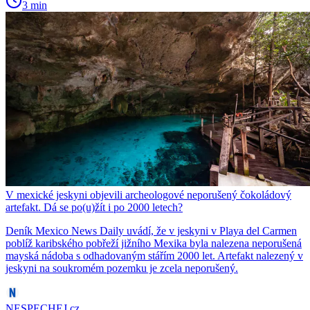
3 min
V mexické jeskyni objevili archeologové neporušený čokoládový
artefakt. Dá se po(u)žít i po 2000 letech?
Deník Mexico News Daily uvádí, že v jeskyni v Playa del Carmen
poblíž karibského pobřeží jižního Mexika byla nalezena neporušená
mayská nádoba s odhadovaným stářím 2000 let. Artefakt nalezený v
jeskyni na soukromém pozemku je zcela neporušený.
NESPECHEJ.cz