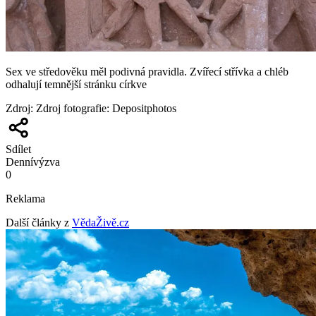
Sex ve středověku měl podivná pravidla. Zvířecí střívka a chléb
odhalují temnější stránku církve
Zdroj
:
Zdroj fotografie: Depositphotos
Sdílet
Denní
výzva
0
Reklama
Další články z
VědaŽivě.cz