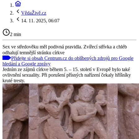
VědaŽivě.cz
14. 11. 2025, 06:07
2 min
Sex ve středověku měl podivná pravidla. Zvířecí střívka a chléb
odhalují temnější stránku církve
Přidejte si obsah Centrum.cz do oblíbených zdrojů pro Google
hledání a Google zprávy
Jedním ze zájmů církve během 5. – 15. století v Evropě bylo také
ovlivnění sexuality. Při porušení přísných nařízení čekaly hříšníky
kruté tresty.