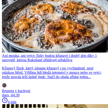
Ani mouka, ani vejce: řízky budou křupavé i druhý den díky 1
surovině, kterou Rakušané přidávají odjakživa
Křupavý řízek, který zůstane křupavý i po vychladnutí, není
otázkou štěstí. Většina lidí hledá tajemství v mouce nebo ve vejci,
jenže pravda leží úplně jinde. Stačí do obalu přidat jednu...
Bruneta v kuchyni
dnes, 04:39
4 min