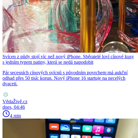
Svícen z půdy stojí víc než nový iPhone. Sběratelé loví cínové kusy
s jedním typem patiny, která se nedá napodobit
Pár secesních cínových svícnů s původním povrchem má aukční
odhad přes 50 tisíc korun. Nový iPhone 16 startuje na necelých
dvaceti.
VědaŽivě.cz
dnes, 04:46
4 min