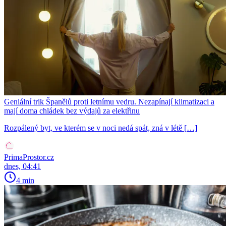
Geniální trik Španělů proti letnímu vedru. Nezapínají klimatizaci a
mají doma chládek bez výdajů za elektřinu
Rozpálený byt, ve kterém se v noci nedá spát, zná v létě […]
PrimaProstor.cz
dnes, 04:41
4 min