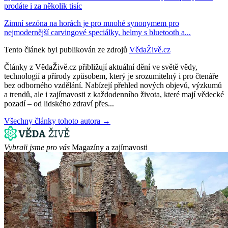
prodáte i za několik tisíc
Zimní sezóna na horách je pro mnohé synonymem pro
nejmodernější carvingové speciálky, helmy s bluetooth a...
Tento článek byl publikován ze zdrojů
VědaŽivě.cz
Články z VědaŽivě.cz přibližují aktuální dění ve světě vědy,
technologií a přírody způsobem, který je srozumitelný i pro čtenáře
bez odborného vzdělání. Nabízejí přehled nových objevů, výzkumů
a trendů, ale i zajímavosti z každodenního života, které mají vědecké
pozadí – od lidského zdraví přes...
Všechny články tohoto autora →
Vybrali jsme pro vás
Magazíny a zajímavosti