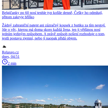
Belgičanky po 60 nosí tenhle typ košile denně, Češky ho odmítají,
přitom zakryje bříško
Žádný zahraniční patent ani zázračný kousek z butiku za tím nestojí.
Jde o věc, kterou má doma skoro každá žena, jen ji většinou nosí
jedním jediným způsobem. A právě způsob nošení rozhoduje o tom,
jestli postavu zjemní, nebo jí naopak přidá objem.
Relaxeo.cz
dnes, 04:51
2 min