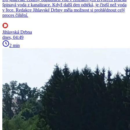
špinavá voda z kanalizace. Když další den odtéká, je čistší než voda
v řece. Redakce Jihlavské Drbny měla možnost si prohlédnout celý
proces čištění.
Jihlavská Drbna
dnes, 04:49
2 min