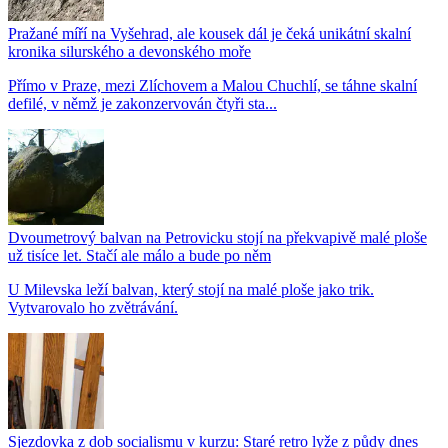
Pražané míří na Vyšehrad, ale kousek dál je čeká unikátní skalní
kronika silurského a devonského moře
Přímo v Praze, mezi Zlíchovem a Malou Chuchlí, se táhne skalní
defilé, v němž je zakonzervován čtyři sta...
Dvoumetrový balvan na Petrovicku stojí na překvapivě malé ploše
už tisíce let. Stačí ale málo a bude po něm
U Milevska leží balvan, který stojí na malé ploše jako trik.
Vytvarovalo ho zvětrávání.
Sjezdovka z dob socialismu v kurzu: Staré retro lyže z půdy dnes