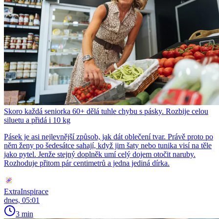
Skoro každá seniorka 60+ dělá tuhle chybu s pásky. Rozbije celou
siluetu a přidá i 10 kg
Pásek je asi nejlevnější způsob, jak dát oblečení tvar. Právě proto po
něm ženy po šedesátce sahají, když jim šaty nebo tunika visí na těle
jako pytel. Jenže stejný doplněk umí celý dojem otočit naruby.
Rozhoduje přitom pár centimetrů a jedna jediná dírka.
ExtraInspirace
dnes, 05:01
3 min