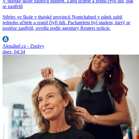
V thajské škole zaútočil student. Zabil učitele a zranil čtyři lidi, pak
se zastřelil
Střelec ve škole v thajské provincii Nontchaburí v pátek zabil
jednoho učitele a zranil čtyři lidi. Pachatelem byl student, který se
posléze zastřelil, uvedla podle agentury Reuters policie.
Aktuálně.cz - Zprávy
dnes, 04:34