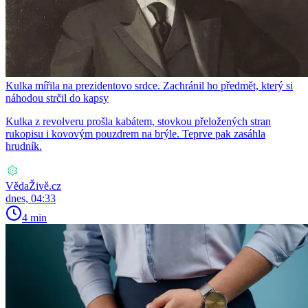
Kulka mířila na prezidentovo srdce. Zachránil ho předmět, který si
náhodou strčil do kapsy
Kulka z revolveru prošla kabátem, stovkou přeložených stran
rukopisu i kovovým pouzdrem na brýle. Teprve pak zasáhla
hrudník.
VědaŽivě.cz
dnes, 04:33
4 min