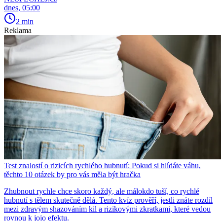
dnes, 05:00
2 min
Reklama
Test znalostí o rizicích rychlého hubnutí: Pokud si hlídáte váhu,
těchto 10 otázek by pro vás měla být hračka
Zhubnout rychle chce skoro každý, ale málokdo tuší, co rychlé
hubnutí s tělem skutečně dělá. Tento kvíz prověří, jestli znáte rozdíl
mezi zdravým shazováním kil a rizikovými zkratkami, které vedou
rovnou k jojo efektu.