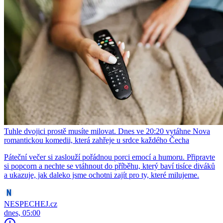
Tuhle dvojici prostě musíte milovat. Dnes ve 20:20 vytáhne Nova
romantickou komedii, která zahřeje u srdce každého Čecha
Páteční večer si zaslouží pořádnou porci emocí a humoru. Připravte
si popcorn a nechte se vtáhnout do příběhu, který baví tisíce diváků
a ukazuje, jak daleko jsme ochotni zajít pro ty, které milujeme.
NESPECHEJ.cz
dnes, 05:00