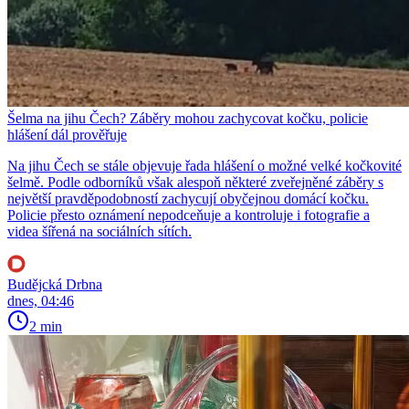
Šelma na jihu Čech? Záběry mohou zachycovat kočku, policie
hlášení dál prověřuje
Na jihu Čech se stále objevuje řada hlášení o možné velké kočkovité
šelmě. Podle odborníků však alespoň některé zveřejněné záběry s
největší pravděpodobností zachycují obyčejnou domácí kočku.
Policie přesto oznámení nepodceňuje a kontroluje i fotografie a
videa šířená na sociálních sítích.
Budějcká Drbna
dnes, 04:46
2 min