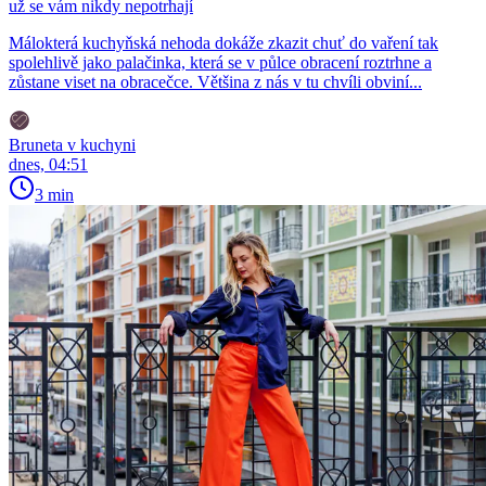
už se vám nikdy nepotrhají
Málokterá kuchyňská nehoda dokáže zkazit chuť do vaření tak
spolehlivě jako palačinka, která se v půlce obracení roztrhne a
zůstane viset na obracečce. Většina z nás v tu chvíli obviní...
Bruneta v kuchyni
dnes, 04:51
3 min