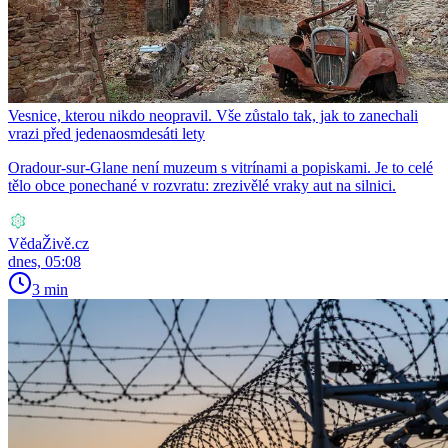
Vesnice, kterou nikdo neopravil. Vše zůstalo tak, jak to zanechali
vrazi před jedenaosmdesáti lety
Oradour-sur-Glane není muzeum s vitrínami a popiskami. Je to celé
tělo obce ponechané v rozvratu: zrezivělé vraky aut na silnici.
VědaŽivě.cz
dnes, 05:08
3 min