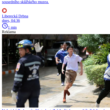
sousedního sklářského muzea.
Liberecká Drbna
dnes, 04:36
1 min
Reklama