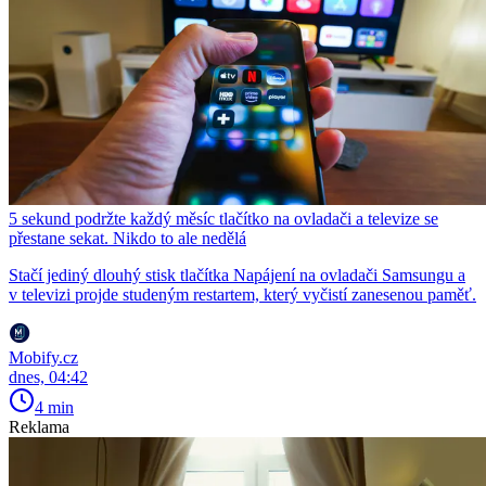
5 sekund podržte každý měsíc tlačítko na ovladači a televize se
přestane sekat. Nikdo to ale nedělá
Stačí jediný dlouhý stisk tlačítka Napájení na ovladači Samsungu a
v televizi projde studeným restartem, který vyčistí zanesenou paměť.
Mobify.cz
dnes, 04:42
4 min
Reklama