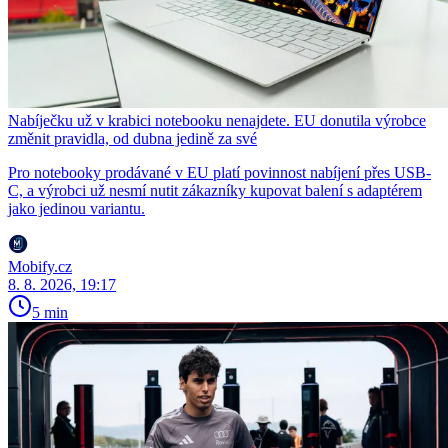
Nabíječku už v krabici notebooku nenajdete. EU donutila výrobce
změnit pravidla, od dubna jedině za své
Pro notebooky prodávané v EU platí povinnost nabíjení přes USB-
C, a výrobci už nesmí nutit zákazníky kupovat balení s adaptérem
jako jedinou variantu.
Mobify.cz
8. 8. 2026, 19:17
5 min