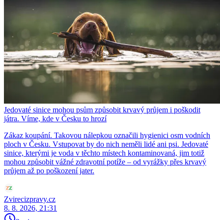
Jedovaté sinice mohou psům způsobit krvavý průjem i poškodit
játra. Víme, kde v Česku to hrozí
Zákaz koupání. Takovou nálepkou označili hygienici osm vodních
ploch v Česku. Vstupovat by do nich neměli lidé ani psi. Jedovaté
sinice, kterými je voda v těchto místech kontaminovaná, jim totiž
mohou způsobit vážné zdravotní potíže – od vyrážky přes krvavý
průjem až po poškození jater.
Zvirecizpravy.cz
8. 8. 2026, 21:31