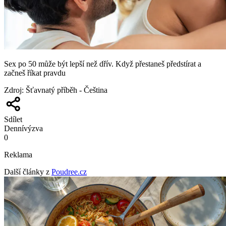
Sex po 50 může být lepší než dřív. Když přestaneš předstírat a
začneš říkat pravdu
Zdroj
:
Šťavnatý příběh - Čeština
Sdílet
Denní
výzva
0
Reklama
Další články z
Poudree.cz