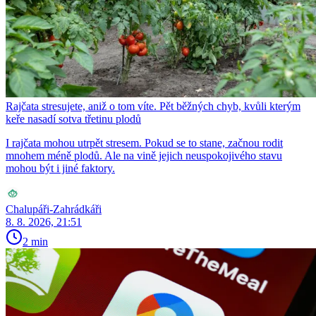
Rajčata stresujete, aniž o tom víte. Pět běžných chyb, kvůli kterým
keře nasadí sotva třetinu plodů
I rajčata mohou utrpět stresem. Pokud se to stane, začnou rodit
mnohem méně plodů. Ale na vině jejich neuspokojivého stavu
mohou být i jiné faktory.
Chalupáři-Zahrádkáři
8. 8. 2026, 21:51
2 min