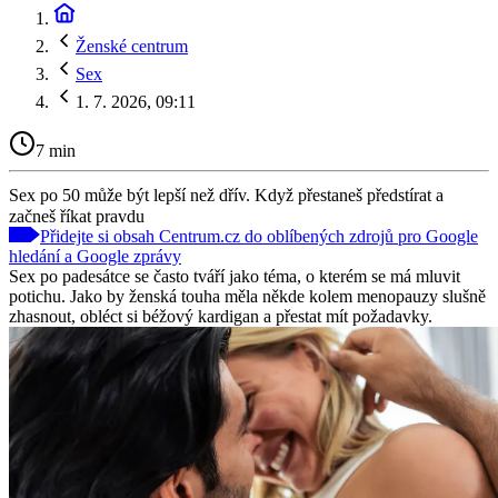
Ženské centrum
Sex
1. 7. 2026, 09:11
7 min
Sex po 50 může být lepší než dřív. Když přestaneš předstírat a
začneš říkat pravdu
Přidejte si obsah Centrum.cz do oblíbených zdrojů pro Google
hledání a Google zprávy
Sex po padesátce se často tváří jako téma, o kterém se má mluvit
potichu. Jako by ženská touha měla někde kolem menopauzy slušně
zhasnout, obléct si béžový kardigan a přestat mít požadavky.