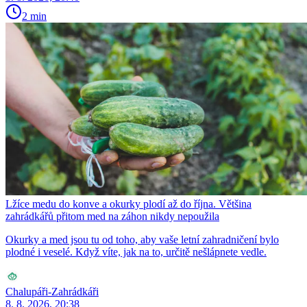
2 min
Lžíce medu do konve a okurky plodí až do října. Většina
zahrádkářů přitom med na záhon nikdy nepoužila
Okurky a med jsou tu od toho, aby vaše letní zahradničení bylo
plodné i veselé. Když víte, jak na to, určitě nešlápnete vedle.
Chalupáři-Zahrádkáři
8. 8. 2026, 20:38