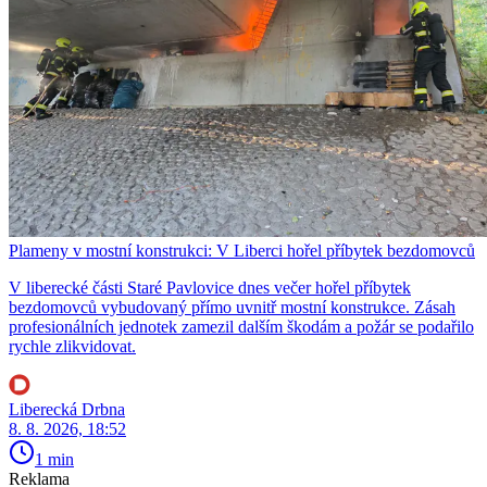
Plameny v mostní konstrukci: V Liberci hořel příbytek bezdomovců
V liberecké části Staré Pavlovice dnes večer hořel příbytek
bezdomovců vybudovaný přímo uvnitř mostní konstrukce. Zásah
profesionálních jednotek zamezil dalším škodám a požár se podařilo
rychle zlikvidovat.
Liberecká Drbna
8. 8. 2026, 18:52
1 min
Reklama