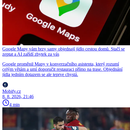
Google Mapy vám brzy samy objednají jídlo cestou domů. Stačí se
zeptat a AI zařídí zbytek za vás
Google proměnil Mapy v konverzačního asistenta, který rozumí
celým větám a umí doporučit restauraci přímo na trase. Objednání
jídla jedním dotazem se ale teprve chystá.
Mobify.cz
8. 8. 2026, 21:46
4 min