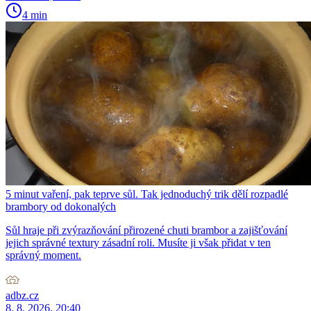
4 min
5 minut vaření, pak teprve sůl. Tak jednoduchý trik dělí rozpadlé
brambory od dokonalých
Sůl hraje při zvýrazňování přirozené chuti brambor a zajišťování
jejich správné textury zásadní roli. Musíte ji však přidat v ten
správný moment.
adbz.cz
8. 8. 2026, 20:40