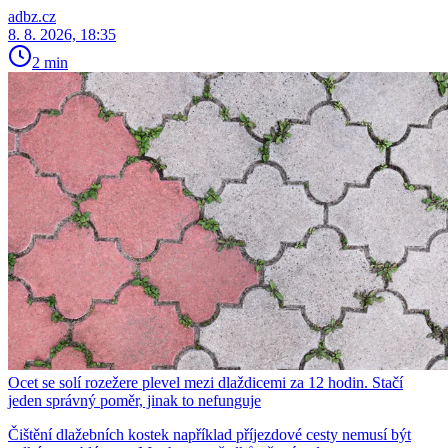
adbz.cz
8. 8. 2026, 18:35
2 min
Ocet se solí rozežere plevel mezi dlaždicemi za 12 hodin. Stačí
jeden správný poměr, jinak to nefunguje
Čištění dlažebních kostek například příjezdové cesty nemusí být