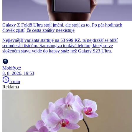
Galaxy Z Fold8 Ultra stojí jmění, ale stojí za to. Po pár hodinách
člověk zjistí, že cesta zpátky neexistuje
Nejlevnější varianta startuje na 53 999 Kč, ta nejdražší se blíží
sedmdesáti tisícům. Samsung za to dává telefon, který se ve
složeném stavu vejde do kapsy snáz než Galaxy S23 Ultra.
Mobify.cz
8. 8. 2026, 19:53
5 min
Reklama