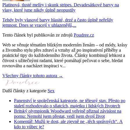
Platinová, tlusté melíry i skunk stripes. Devadesátkové barvy na
vlasy, které jsme nikdy úplně neopustily
Tehdy byly vlasové barvy hlasité, drzé a často úplně neřešily
jemnost. Dnes se vracejí v uhlazenější,...
Tento článek byl publikován ze zdrojů
Poudree.cz
Web se věnuje tématům blízkým moderním ženám – od módy, krásy
a životního stylu přes zdraví a vztahy až po inspirativní příběhy a
praktické tipy do každodenního života. Články kombinují lehkost a
čtivost s užitečnými radami, které pomáhají pečovat o sebe, hledat
rovnováhu a nacházet inspiraci v...
Všechny články tohoto autora →
Další články z kategorie
Sex
Panenství je společenská kategorie, ne tělesný stav. Přesto po
staletí rozhodovalo o sňatcích, majetku i lidských životech
Britský olympionik Woodward veřejně přiznal závislost na
pornu: Nemohl jsem přestat, vedl jsem dvojí život
Komentář: Mužů je dost, ale zjevně ne „těch správných“. A
kdo to vůbec je?