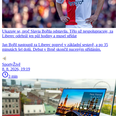
Ukazuje se, proč Slavia Bořila odstavila. Tělo už nespolupracuje, za
Liberec odehrál jen půl hodiny a musel střídat
Jan Bořil nastoupil za Liberec poprvé v základní sestavě, a po 35
minutách šel dolů. Debut v Brně skončil nuceným střídáním.
SportyŽivě
8. 8. 2026, 19:19
3 min