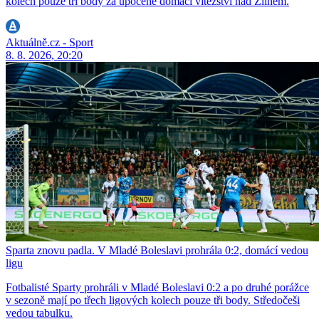
kolech pouze tři body za upocené domácí vítězství nad Zlínem.
Aktuálně.cz - Sport
8. 8. 2026, 20:20
Sparta znovu padla. V Mladé Boleslavi prohrála 0:2, domácí vedou
ligu
Fotbalisté Sparty prohráli v Mladé Boleslavi 0:2 a po druhé porážce
v sezoně mají po třech ligových kolech pouze tři body. Středočeši
vedou tabulku.