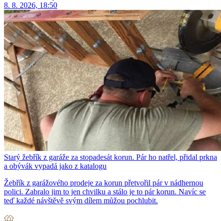
8. 8. 2026, 18:50
Starý žebřík z garáže za stopadesát korun. Pár ho natřel, přidal prkna
a obývák vypadá jako z katalogu
Žebřík z garážového prodeje za korun přetvořil pár v nádhernou
polici. Zabralo jim to jen chvilku a stálo je to pár korun. Navíc se
teď každé návštěvě svým dílem můžou pochlubit.