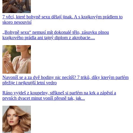
7 věcí, které bohyně sexu dělají jinak. A s krajkovým prádlem to
skoro nesouvisí
„Bohyně sexu“ nemusí mít dokonalé tělo, zásuvku plnou
krajkového prádla ani tajný diplom z akrobacie....
Navoníš se a za dvě hodiny nic necítíš? 7 triků, díky kterým parfém
přežije i nejkrutjší letní vedro
Ráno vyjdeš z koupelny, stříkneš si parfém na krk a zápěstí a
prvních dvacet minut voníš přesně tak, jak...