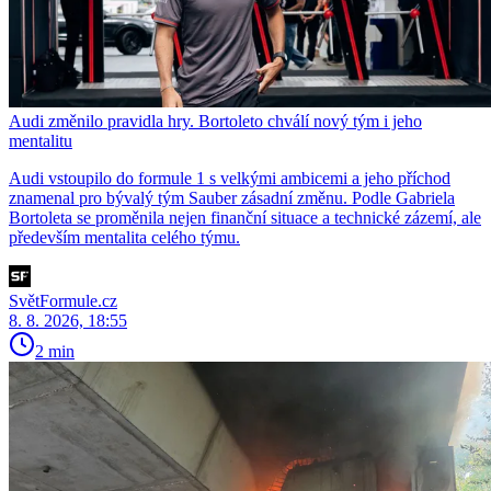
Audi změnilo pravidla hry. Bortoleto chválí nový tým i jeho
mentalitu
Audi vstoupilo do formule 1 s velkými ambicemi a jeho příchod
znamenal pro bývalý tým Sauber zásadní změnu. Podle Gabriela
Bortoleta se proměnila nejen finanční situace a technické zázemí, ale
především mentalita celého týmu.
SvětFormule.cz
8. 8. 2026, 18:55
2 min