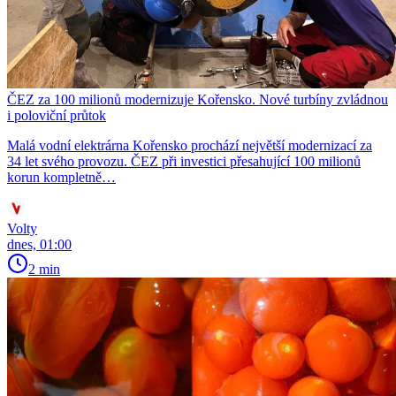
ČEZ za 100 milionů modernizuje Kořensko. Nové turbíny zvládnou
i poloviční průtok
Malá vodní elektrárna Kořensko prochází největší modernizací za
34 let svého provozu. ČEZ při investici přesahující 100 milionů
korun kompletně…
Volty
dnes, 01:00
2 min