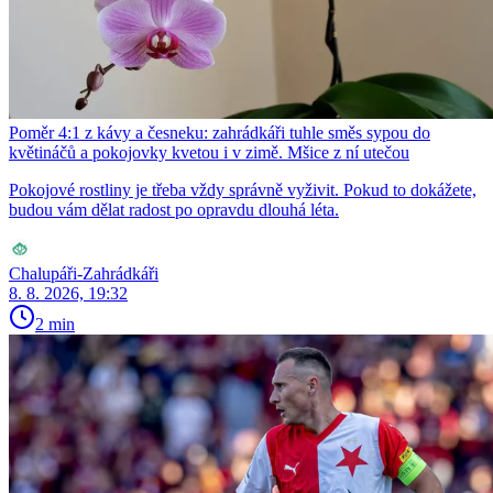
Poměr 4:1 z kávy a česneku: zahrádkáři tuhle směs sypou do
květináčů a pokojovky kvetou i v zimě. Mšice z ní utečou
Pokojové rostliny je třeba vždy správně vyživit. Pokud to dokážete,
budou vám dělat radost po opravdu dlouhá léta.
Chalupáři-Zahrádkáři
8. 8. 2026, 19:32
2 min