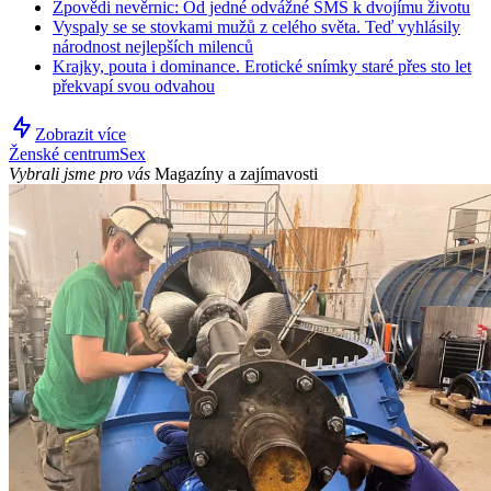
Zpovědi nevěrnic: Od jedné odvážné SMS k dvojímu životu
Vyspaly se se stovkami mužů z celého světa. Teď vyhlásily
národnost nejlepších milenců
Krajky, pouta i dominance. Erotické snímky staré přes sto let
překvapí svou odvahou
Zobrazit více
Ženské centrum
Sex
Vybrali jsme pro vás
Magazíny a zajímavosti