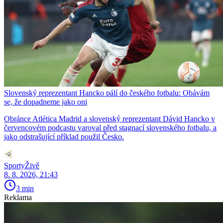
Slovenský reprezentant Hancko pálí do českého fotbalu: Obávám
se, že dopadneme jako oni
Obránce Atlética Madrid a slovenský reprezentant Dávid Hancko v
červencovém podcastu varoval před stagnací slovenského fotbalu, a
jako odstrašující příklad použil Česko.
SportyŽivě
8. 8. 2026, 21:43
3 min
Reklama