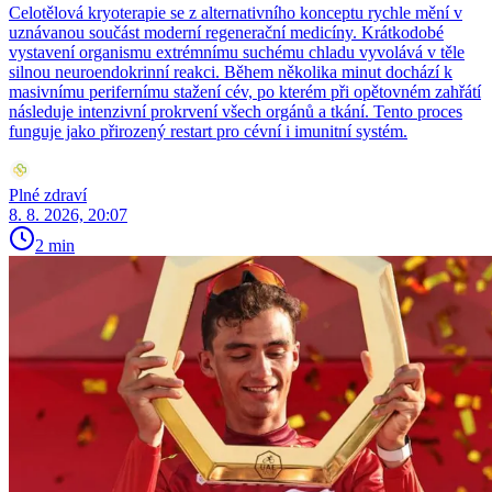
Celotělová kryoterapie se z alternativního konceptu rychle mění v
uznávanou součást moderní regenerační medicíny. Krátkodobé
vystavení organismu extrémnímu suchému chladu vyvolává v těle
silnou neuroendokrinní reakci. Během několika minut dochází k
masivnímu perifernímu stažení cév, po kterém při opětovném zahřátí
následuje intenzivní prokrvení všech orgánů a tkání. Tento proces
funguje jako přirozený restart pro cévní i imunitní systém.
Plné zdraví
8. 8. 2026, 20:07
2 min