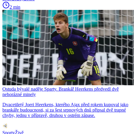
2 min
Ostuda bývalé naděje Sparty. Brankář Heerkens předvedl dvě
nehorázné minely
Dvacetiletý Joeri Heerkens, kterého Ajax před rokem kupoval jako
brankáře budoucnosti, si za šest srpnových dnů připsal dvě trapné
chyby, jednu v přípravě, druhou v ostrém zápase.
SportyŽivě