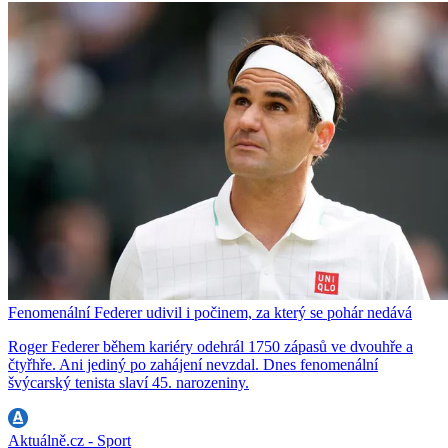
Fenomenální Federer udivil i počinem, za který se pohár nedává
Roger Federer během kariéry odehrál 1750 zápasů ve dvouhře a
čtyřhře. Ani jediný po zahájení nevzdal. Dnes fenomenální
švýcarský tenista slaví 45. narozeniny.
Aktuálně.cz - Sport