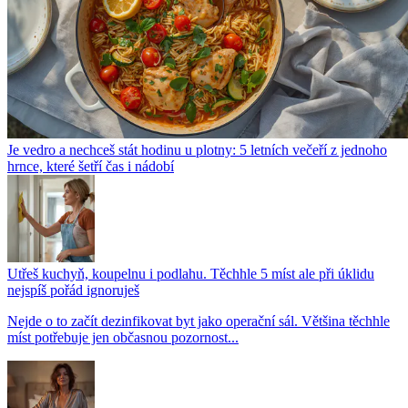
Je vedro a nechceš stát hodinu u plotny: 5 letních večeří z jednoho
hrnce, které šetří čas i nádobí
Utřeš kuchyň, koupelnu i podlahu. Těchhle 5 míst ale při úklidu
nejspíš pořád ignoruješ
Nejde o to začít dezinfikovat byt jako operační sál. Většina těchhle
míst potřebuje jen občasnou pozornost...