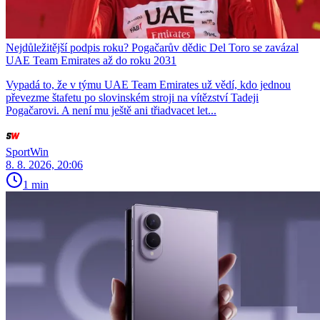
Nejdůležitější podpis roku? Pogačarův dědic Del Toro se zavázal
UAE Team Emirates až do roku 2031
Vypadá to, že v týmu UAE Team Emirates už vědí, kdo jednou
převezme štafetu po slovinském stroji na vítězství Tadeji
Pogačarovi. A není mu ještě ani třiadvacet let...
SportWin
8. 8. 2026, 20:06
1 min