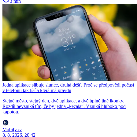
3 min
Jedna aplikace slibuje slunce, druhá déšť. Proč se předpovědi počasí
v telefonu tak liší a která má pravdu
Stejné město, stejný den, dvě aplikace, a dvě úplně jiné ikonky.
Rozdíl nevzniká tím, že by jedna „kecala“. Vzniká hluboko pod
kapotou.
Mobify.cz
8. 8. 2026, 20:42