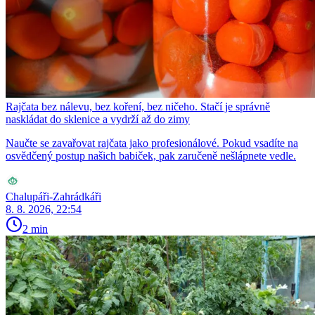
Rajčata bez nálevu, bez koření, bez ničeho. Stačí je správně
naskládat do sklenice a vydrží až do zimy
Naučte se zavařovat rajčata jako profesionálové. Pokud vsadíte na
osvědčený postup našich babiček, pak zaručeně nešlápnete vedle.
Chalupáři-Zahrádkáři
8. 8. 2026, 22:54
2 min