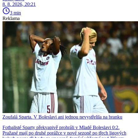
8. 8. 2026, 20:21
3 min
Reklama
Zoufalá Sparta. V Boleslavi ani jednou nevystřelila na branku
Fotbalisté Sparty překvapivě prohráli v Mladé Boleslavi 0:2.
Pražané mají po druhé porážce v nové sezoně po třech ligových