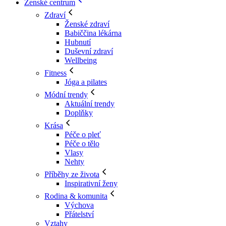
Ženské centrum
Zdraví
Ženské zdraví
Babiččina lékárna
Hubnutí
Duševní zdraví
Wellbeing
Fitness
Jóga a pilates
Módní trendy
Aktuální trendy
Doplňky
Krása
Péče o pleť
Péče o tělo
Vlasy
Nehty
Příběhy ze života
Inspirativní ženy
Rodina & komunita
Výchova
Přátelství
Vztahy