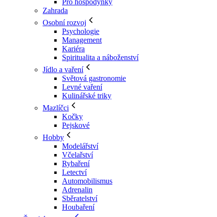
Pro hospodyňky
Zahrada
Osobní rozvoj
Psychologie
Management
Kariéra
Spiritualita a náboženství
Jídlo a vaření
Světová gastronomie
Levné vaření
Kulinářské triky
Mazlíčci
Kočky
Pejskové
Hobby
Modelářství
Včelařství
Rybaření
Letectví
Automobilismus
Adrenalin
Sběratelství
Houbaření