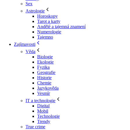
Sex
Astrologie
Horoskopy
Tarot a karty
Andělé a tajemná znamení
Numerologie
Tajemno
Zajímavosti
Věda
Biologie
Ekologie
Fyzika
Geografie
Historie
Chemie
Jazykověda
Vesmír
IT a technologie
Digital
Mobil
Technologie
Trendy
True crime