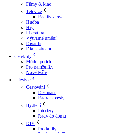
Filmy & kino
Televize
Reality show
Hudba
Hry
Literatura
Výtvarné umění
Divadlo
Digi a stream
Celebrity
Módní policie
Pro pamětníky
Nové tváře
Lifestyle
Cestování
Destinace
Rady na cesty
Bydlení
Interiery
Rady do domu
DIY
Pro kutily