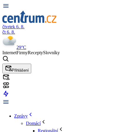
čtvrtek 6. 8.
čt 6. 8.
29°C
Internet
Firmy
Recepty
Slovníky
Přihlášení
Zprávy
Domácí
Regionální