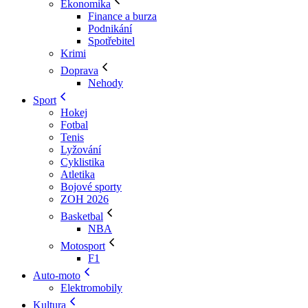
Ekonomika
Finance a burza
Podnikání
Spotřebitel
Krimi
Doprava
Nehody
Sport
Hokej
Fotbal
Tenis
Lyžování
Cyklistika
Atletika
Bojové sporty
ZOH 2026
Basketbal
NBA
Motosport
F1
Auto-moto
Elektromobily
Kultura