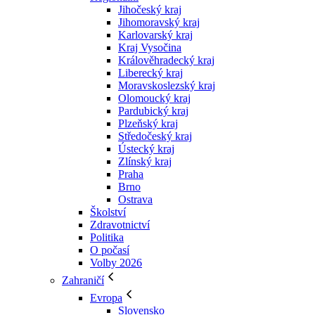
Jihočeský kraj
Jihomoravský kraj
Karlovarský kraj
Kraj Vysočina
Králověhradecký kraj
Liberecký kraj
Moravskoslezský kraj
Olomoucký kraj
Pardubický kraj
Plzeňský kraj
Středočeský kraj
Ústecký kraj
Zlínský kraj
Praha
Brno
Ostrava
Školství
Zdravotnictví
Politika
O počasí
Volby 2026
Zahraničí
Evropa
Slovensko