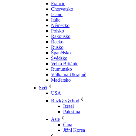
Francie
Chorvatsko
Island
Itálie
Německo
Polsko
Rakousko
Řecko
Rusko
Španělsko
Švédsko
Velká Británie
Rumunsko
Válka na Ukrajině
Maďarsko
Svět
USA
Blízký východ
Izrael
Palestina
Asie
Čína
Jižní Korea