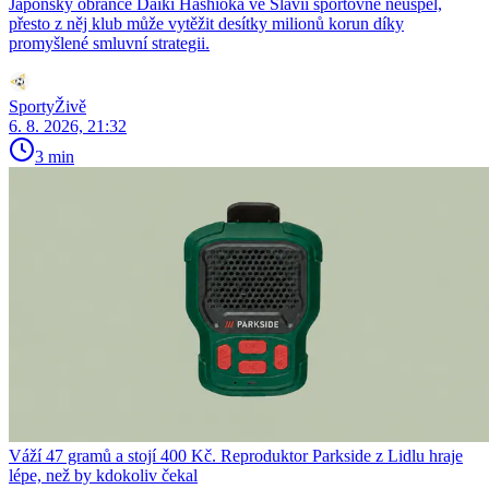
Japonský obránce Daiki Hashioka ve Slavii sportovně neuspěl,
přesto z něj klub může vytěžit desítky milionů korun díky
promyšlené smluvní strategii.
SportyŽivě
6. 8. 2026, 21:32
3 min
Váží 47 gramů a stojí 400 Kč. Reproduktor Parkside z Lidlu hraje
lépe, než by kdokoliv čekal