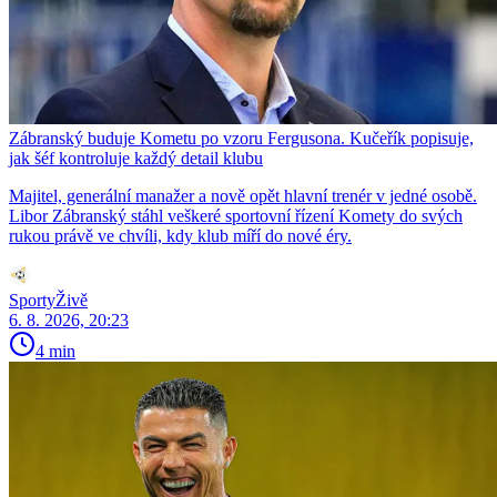
Zábranský buduje Kometu po vzoru Fergusona. Kučeřík popisuje,
jak šéf kontroluje každý detail klubu
Majitel, generální manažer a nově opět hlavní trenér v jedné osobě.
Libor Zábranský stáhl veškeré sportovní řízení Komety do svých
rukou právě ve chvíli, kdy klub míří do nové éry.
SportyŽivě
6. 8. 2026, 20:23
4 min