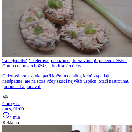
Ta nejpoctivější celerová pomazánka, která vám připomene dětství:
Chutná naprosto božsky a hodí se do diety
Celerová pomazánka patří k těm receptům, které vypadají
nenápadně, ale na stole vždy sklidí největší úspěch. Stačí nastrouhat,
promíchat a podávat.
Cooky.cz
dnes, 01:09
4 min
Reklama