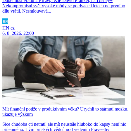
Ďábel nosí Pradu 2 FILM, režie David Frankel, na Disney+
Nekompromisní svět vysoké módy se po dvaceti letech od prvního
dílu vrátil. Nesmlouvavá...
HN.cz
6. 8. 2026, 22:00
Mít finanční potíže v produktivním věku? Urychlí to stárnutí mozku,
ukazuje výzkum
Sice chudoba cti netratí, ale mít neustále hluboko do kapsy není nic
příjemného. Tým britských vědců pod vedením Praveethy