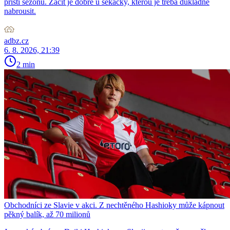
příští sezonu. Začít je dobré u sekačky, kterou je třeba důkladně
nabrousit.
adbz.cz
6. 8. 2026, 21:39
2 min
Obchodníci ze Slavie v akci. Z nechtěného Hashioky může kápnout
pěkný balík, až 70 milionů