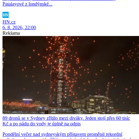
Patalayové z londýnské...
HN.cz
6. 8. 2026, 22:00
Reklama
89 dronů se v Sydney zřítilo mezi diváky. Jeden stojí přes 60 tisíc
Kč a po pádu do vody je úplně na odpis
Pondělní večer nad sydneyským přístavem proměnil rekordní