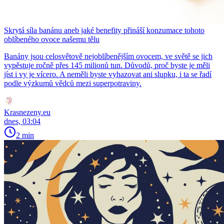
Skrytá síla banánu aneb jaké benefity přináší konzumace tohoto
oblíbeného ovoce našemu tělu
Banány jsou celosvětově nejoblíbenějším ovocem, ve světě se jich
vypěstuje ročně přes 145 milionů tun. Důvodů, proč byste je měli
jíst i vy je vícero. A neměli byste vyhazovat ani slupku, i ta se řadí
podle výzkumů vědců mezi superpotraviny.
Krasnezeny.eu
dnes, 03:04
2 min