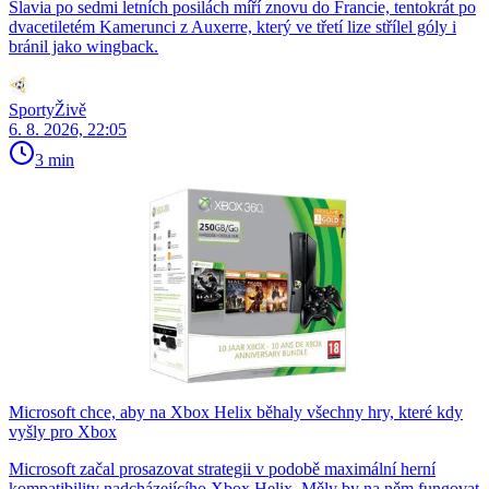
Slavia po sedmi letních posilách míří znovu do Francie, tentokrát po
dvacetiletém Kamerunci z Auxerre, který ve třetí lize střílel góly i
bránil jako wingback.
SportyŽivě
6. 8. 2026, 22:05
3 min
Microsoft chce, aby na Xbox Helix běhaly všechny hry, které kdy
vyšly pro Xbox
Microsoft začal prosazovat strategii v podobě maximální herní
kompatibility nadcházejícího Xbox Helix. Měly by na něm fungovat