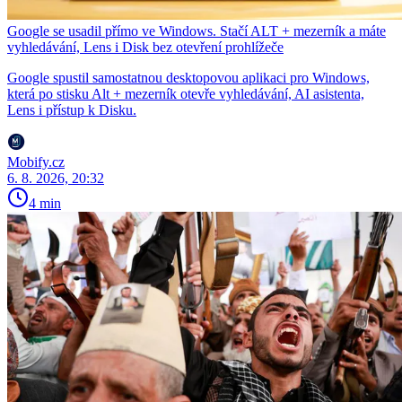
Google se usadil přímo ve Windows. Stačí ALT + mezerník a máte
vyhledávání, Lens i Disk bez otevření prohlížeče
Google spustil samostatnou desktopovou aplikaci pro Windows,
která po stisku Alt + mezerník otevře vyhledávání, AI asistenta,
Lens i přístup k Disku.
Mobify.cz
6. 8. 2026, 20:32
4 min