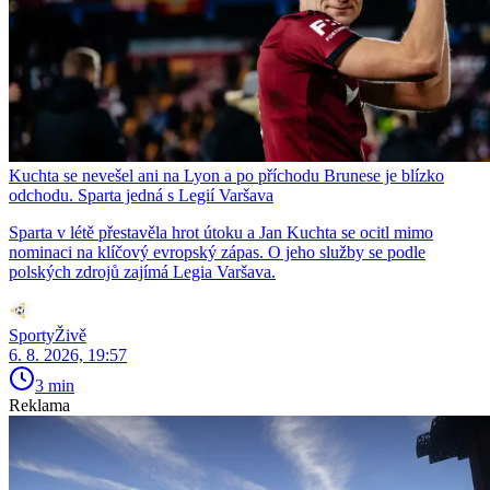
Kuchta se nevešel ani na Lyon a po příchodu Brunese je blízko
odchodu. Sparta jedná s Legií Varšava
Sparta v létě přestavěla hrot útoku a Jan Kuchta se ocitl mimo
nominaci na klíčový evropský zápas. O jeho služby se podle
polských zdrojů zajímá Legia Varšava.
SportyŽivě
6. 8. 2026, 19:57
3 min
Reklama