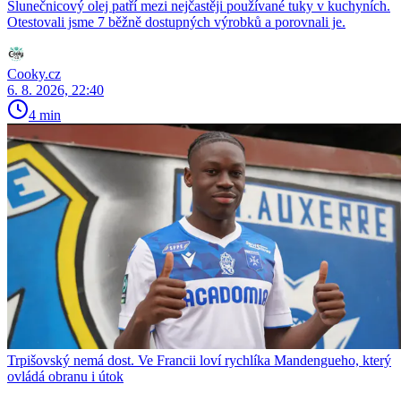
Slunečnicový olej patří mezi nejčastěji používané tuky v kuchyních.
Otestovali jsme 7 běžně dostupných výrobků a porovnali je.
Cooky.cz
6. 8. 2026, 22:40
4 min
Trpišovský nemá dost. Ve Francii loví rychlíka Mandengueho, který
ovládá obranu i útok