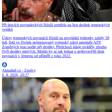
Při útocích povstaleckých Húsíů zemřelo na šest desítek jemenských
vojáků
Údery jemenských povstalců Húsíů na provládní jednotky zabily 58
lidí, řekl ve čtvrtek nejmenovaný vojenský zdroj agentuře AFP.
Zraněných jsou podle něj desítky. Předchozí údaje uváděly zhruba
čtyři desítky mrtvých. Mohlo by se tak jednat o nejkrvavější útok
povstalců v Jemenu od příměří z roku 2022.
Aktuálně.cz - Zprávy
6. 8. 2026, 20:27