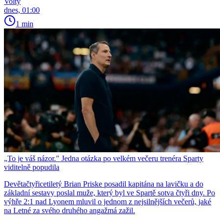
Volty
dnes, 01:00
1 min
„To je váš názor." Jedna otázka po velkém večeru trenéra Sparty
viditelně popudila
Devětačtyřicetiletý Brian Priske posadil kapitána na lavičku a do
základní sestavy poslal muže, který byl ve Spartě sotva čtyři dny. Po
výhře 2:1 nad Lyonem mluvil o jednom z nejsilnějších večerů, jaké
na Letné za svého druhého angažmá zažil.