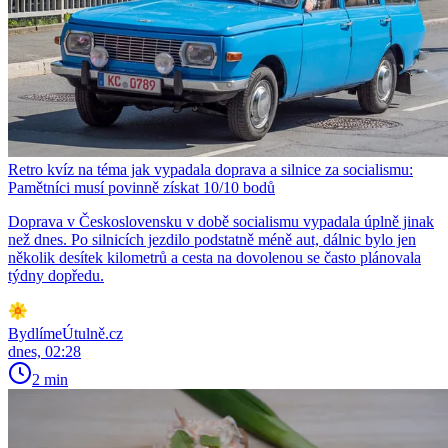
Retro kvíz na téma jak vypadala doprava a silnice za socialismu:
Pamětníci musí povinně získat 10/10 bodů
Doprava v Československu v době socialismu vypadala úplně jinak
než dnes. Po silnicích jezdilo podstatně méně aut, dálnic bylo jen
několik desítek kilometrů a cesta na dovolenou se často plánovala
týdny dopředu.
BydlímeÚtulně.cz
dnes, 02:28
2 min