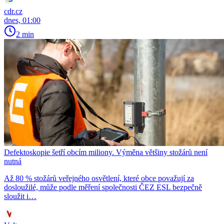
cdr.cz
dnes, 01:00
2 min
Defektoskopie šetří obcím miliony. Výměna většiny stožárů není
nutná
Až 80 % stožárů veřejného osvětlení, které obce považují za
dosloužilé, může podle měření společnosti ČEZ ESL bezpečně
sloužit i…