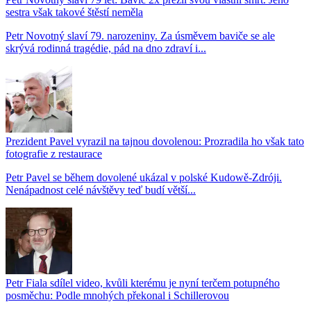
sestra však takové štěstí neměla
Petr Novotný slaví 79. narozeniny. Za úsměvem baviče se ale
skrývá rodinná tragédie, pád na dno zdraví i...
Prezident Pavel vyrazil na tajnou dovolenou: Prozradila ho však tato
fotografie z restaurace
Petr Pavel se během dovolené ukázal v polské Kudowě-Zdróji.
Nenápadnost celé návštěvy teď budí větší...
Petr Fiala sdílel video, kvůli kterému je nyní terčem potupného
posměchu: Podle mnohých překonal i Schillerovou