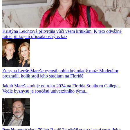
Kristýna Leichtová přitvrdila vůči všem kritikům: K této odvážné
fotce při kojení připsala ostrý vzkaz
Ze syna Leoše Mareše vyrostl pohledný mladý muž: Moderátor
prozradil, kolik stojí jeho studium na Floridě
Jakub Mareš studuje od roku 2024 na Florida Southern College.
Vedle byznysu je součástí univerzitního týmu...
Petr Novotný slaví 79 let: Bavič 2x přežil svou vlastní smrt. Jeho