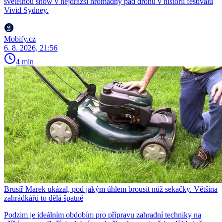
světelnou show v nejdražší hromadný pád dronů v historii festivalu
Vivid Sydney.
Mobify.cz
6. 8. 2026, 21:56
4 min
Brusíř Marek ukázal, pod jakým úhlem brousit nůž sekačky. Většina
zahrádkářů to dělá špatně
Podzim je ideálním obdobím pro přípravu zahradní techniky na