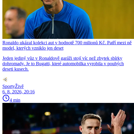
Ronaldo ukázal kolekci aut v hodnotě 700 milionů Kč. Patří mezi ně
model, kterých vzniklo jen deset
Jeden jediný vůz v Ronaldově garáži stojí víc než zbytek sbírky
dohromady. Je to Bugatti, které automobilka vyrobila v pouhých
deseti kusech.
SportyŽivě
6. 8. 2026, 20:16
4 min