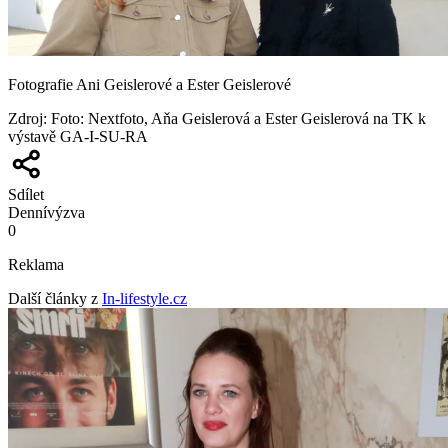
Fotografie Ani Geislerové a Ester Geislerové
Zdroj
:
Foto: Nextfoto, Aňa Geislerová a Ester Geislerová na TK k
výstavě GA-I-SU-RA
Sdílet
Denní
výzva
0
Reklama
Další články z
In-lifestyle.cz