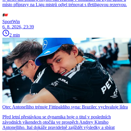
místo přípravy na Ligu mistrů odjel trénovat s třetiligovou rezervou.
SportWin
6. 8. 2026, 23:39
2 min
Otec Antonelliho trénuje Fittipaldiho syna: Brazilec vychvaluje lídra
Před letní přestávkou se dynamika boje o titul v posledních
závodních víkendech otočila ve prospěch Andrey Kimiho
Antonelliho. Ital dokáže pravidelně zajíždět výsledky a sbírat