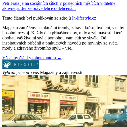
Petr Fiala je na sociálních sítích v posledních měsících viditelně
aktivnější. Jenže právě lehce odlehčená...
Tento článek byl publikován ze zdrojů
In-lifestyle.cz
Magazín zaměřený na aktuální trendy, zdraví, krásu, bydlení, vztahy
i osobní rozvoj. Každý den přinášíme tipy, rady a zajímavosti, které
obohatí váš životní styl a pomohou vám cítit se skvěle. Od
inspirativních příběhů a praktických návodů po novinky ze světa
módy a zdravého životního stylu – vše...
Všechny články tohoto autora →
Vybrali jsme pro vás
Magazíny a zajímavosti