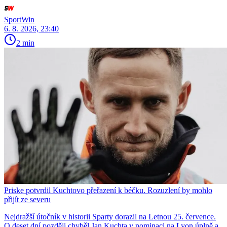
SportWin
6. 8. 2026, 23:40
2 min
Priske potvrdil Kuchtovo přeřazení k béčku. Rozuzlení by mohlo
přijít ze severu
Nejdražší útočník v historii Sparty dorazil na Letnou 25. července.
O deset dní později chyběl Jan Kuchta v nominaci na Lyon úplně a