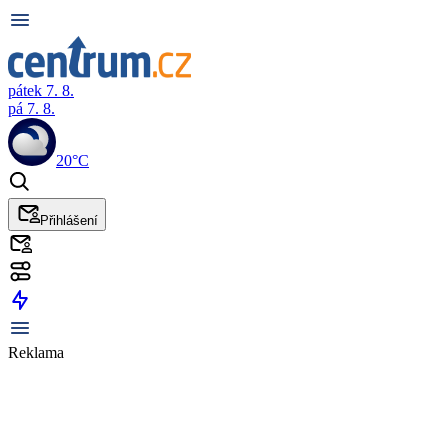
pátek 7. 8.
pá 7. 8.
20°C
Přihlášení
Reklama