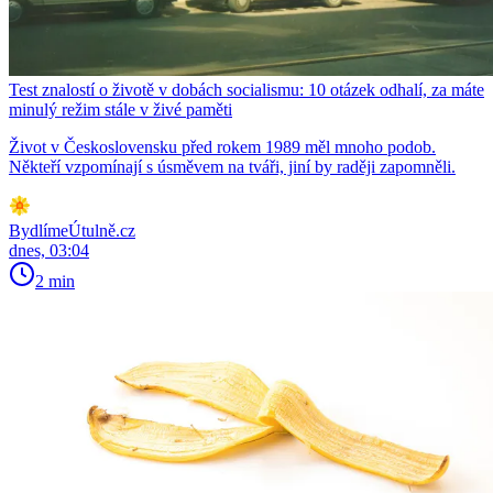
Test znalostí o životě v dobách socialismu: 10 otázek odhalí, za máte
minulý režim stále v živé paměti
Život v Československu před rokem 1989 měl mnoho podob.
Někteří vzpomínají s úsměvem na tváři, jiní by raději zapomněli.
BydlímeÚtulně.cz
dnes, 03:04
2 min