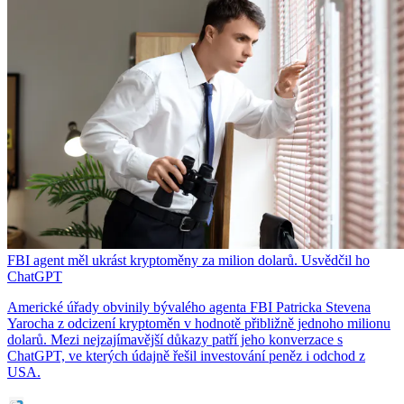
FBI agent měl ukrást kryptoměny za milion dolarů. Usvědčil ho
ChatGPT
Americké úřady obvinily bývalého agenta FBI Patricka Stevena
Yarocha z odcizení kryptoměn v hodnotě přibližně jednoho milionu
dolarů. Mezi nejzajímavější důkazy patří jeho konverzace s
ChatGPT, ve kterých údajně řešil investování peněz i odchod z
USA.