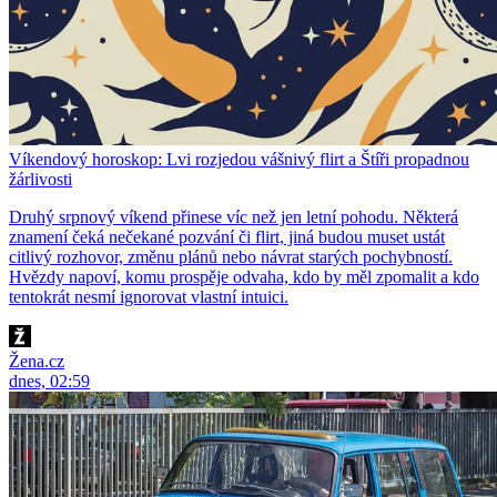
Víkendový horoskop: Lvi rozjedou vášnivý flirt a Štíři propadnou
žárlivosti
Druhý srpnový víkend přinese víc než jen letní pohodu. Některá
znamení čeká nečekané pozvání či flirt, jiná budou muset ustát
citlivý rozhovor, změnu plánů nebo návrat starých pochybností.
Hvězdy napoví, komu prospěje odvaha, kdo by měl zpomalit a kdo
tentokrát nesmí ignorovat vlastní intuici.
Žena.cz
dnes, 02:59