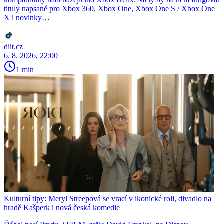
tituly napsané pro Xbox 360, Xbox One, Xbox One S / Xbox One
X i novinky…
diit.cz
6. 8. 2026, 22:00
1 min
Kulturní tipy: Meryl Streepová se vrací v ikonické roli, divadlo na
hradě Kašperk i nová česká komedie