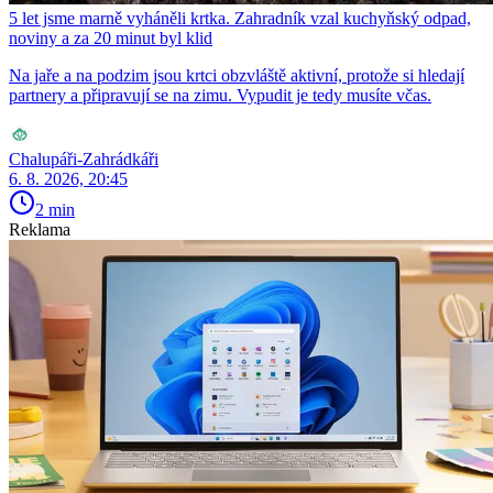
5 let jsme marně vyháněli krtka. Zahradník vzal kuchyňský odpad,
noviny a za 20 minut byl klid
Na jaře a na podzim jsou krtci obzvláště aktivní, protože si hledají
partnery a připravují se na zimu. Vypudit je tedy musíte včas.
Chalupáři-Zahrádkáři
6. 8. 2026, 20:45
2 min
Reklama