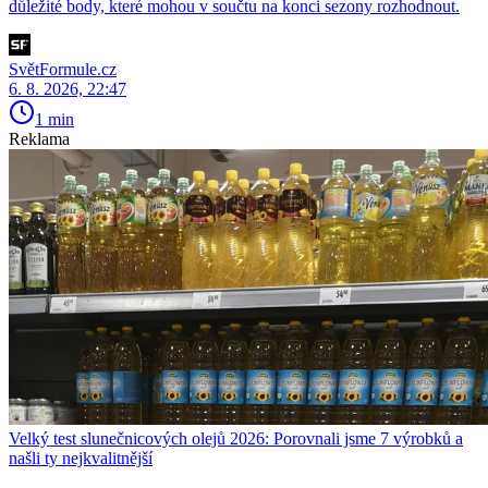
důležité body, které mohou v součtu na konci sezony rozhodnout.
SvětFormule.cz
6. 8. 2026, 22:47
1 min
Reklama
Velký test slunečnicových olejů 2026: Porovnali jsme 7 výrobků a
našli ty nejkvalitnější