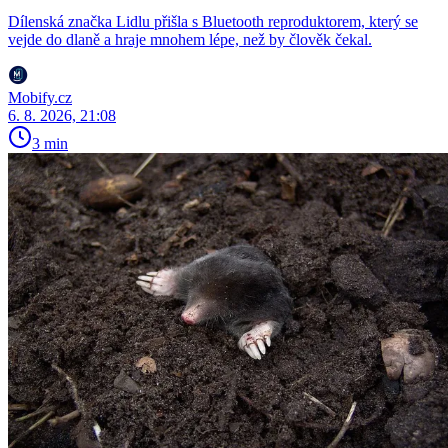
Dílenská značka Lidlu přišla s Bluetooth reproduktorem, který se
vejde do dlaně a hraje mnohem lépe, než by člověk čekal.
Mobify.cz
6. 8. 2026, 21:08
3 min