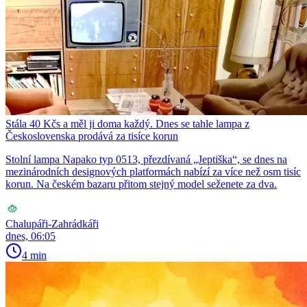
Stála 40 Kčs a měl ji doma každý. Dnes se tahle lampa z
Československa prodává za tisíce korun
Stolní lampa Napako typ 0513, přezdívaná „Jeptiška“, se dnes na
mezinárodních designových platformách nabízí za více než osm tisíc
korun. Na českém bazaru přitom stejný model seženete za dva.
Chalupáři-Zahrádkáři
dnes, 06:05
4 min