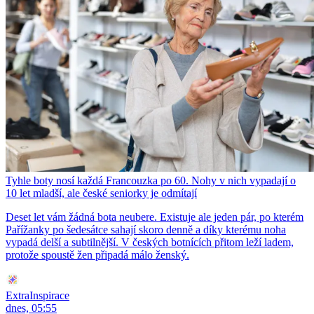
Tyhle boty nosí každá Francouzka po 60. Nohy v nich vypadají o
10 let mladší, ale české seniorky je odmítají
Deset let vám žádná bota neubere. Existuje ale jeden pár, po kterém
Pařížanky po šedesátce sahají skoro denně a díky kterému noha
vypadá delší a subtilnější. V českých botnících přitom leží ladem,
protože spoustě žen připadá málo ženský.
ExtraInspirace
dnes, 05:55