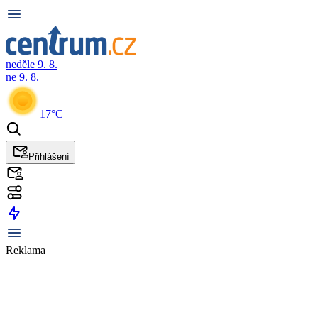
neděle 9. 8.
ne 9. 8.
17°C
Přihlášení
Reklama