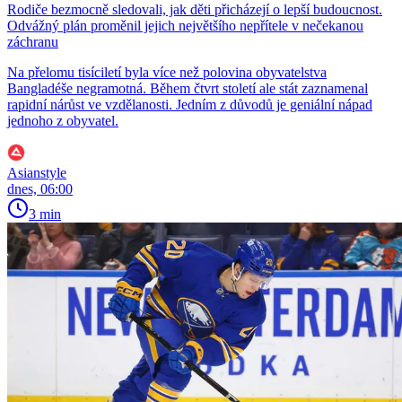
Rodiče bezmocně sledovali, jak děti přicházejí o lepší budoucnost.
Odvážný plán proměnil jejich největšího nepřítele v nečekanou
záchranu
Na přelomu tisíciletí byla více než polovina obyvatelstva
Bangladéše negramotná. Během čtvrt století ale stát zaznamenal
rapidní nárůst ve vzdělanosti. Jedním z důvodů je geniální nápad
jednoho z obyvatel.
Asianstyle
dnes, 06:00
3 min