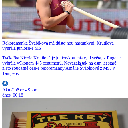
Rekordmanka Švábíková má důstojnou nástupkyni. Krutilová
vyhrála juniorské MS
Tyčkařka Nicole Krutilová je juniorskou mistryní světa, v Eugene
vyhrála výkonem 445 centimetrů. Navázala tak na osm let staré
zlato současné české rekordmanky Amálie Švábíkové z MSJ v
Tampere.
Aktuálně.cz - Sport
dnes, 06:18