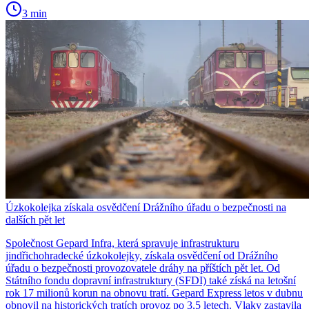
3 min
Úzkokolejka získala osvědčení Drážního úřadu o bezpečnosti na
dalších pět let
Společnost Gepard Infra, která spravuje infrastrukturu
jindřichohradecké úzkokolejky, získala osvědčení od Drážního
úřadu o bezpečnosti provozovatele dráhy na příštích pět let. Od
Státního fondu dopravní infrastruktury (SFDI) také získá na letošní
rok 17 milionů korun na obnovu tratí. Gepard Express letos v dubnu
obnovil na historických tratích provoz po 3,5 letech. Vlaky zastavila