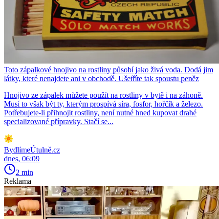
Toto zápalkové hnojivo na rostliny působí jako živá voda. Dodá jim
látky, které nenajdete ani v obchodě. Ušetříte tak spoustu peněz
Hnojivo ze zápalek můžete použít na rostliny v bytě i na záhoně.
Musí to však být ty, kterým prospívá síra, fosfor, hořčík a železo.
Potřebujete-li přihnojit rostliny, není nutné hned kupovat drahé
specializované přípravky. Stačí se...
BydlímeÚtulně.cz
dnes, 06:09
2 min
Reklama