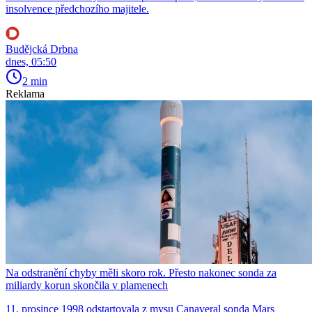
insolvence předchozího majitele.
Budějcká Drbna
dnes, 05:50
2 min
Reklama
Na odstranění chyby měli skoro rok. Přesto nakonec sonda za
miliardy korun skončila v plamenech
11. prosince 1998 odstartovala z mysu Canaveral sonda Mars