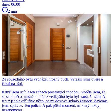
dnes, 06:00
2 min
Ze sousedního bytu vycházel hrozný puch. Vyrazili jsme dveře a
čekal nás šok
Když jsem ucítila ten zápach prosakující chodbou, věděla jsem, že
se stalo něco strašného. Pán z vedlejšího bytu byl starší, žil sám. A
teď z jeho dveří táhlo něco, co mi doslova svíralo žaludek. Zavolala
jsem správce. Ten policii. A pak přišel moment, na který nikdy
nezapomenu.