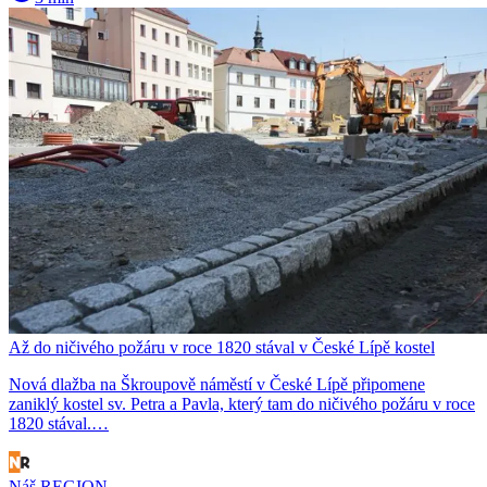
Až do ničivého požáru v roce 1820 stával v České Lípě kostel
Nová dlažba na Škroupově náměstí v České Lípě připomene
zaniklý kostel sv. Petra a Pavla, který tam do ničivého požáru v roce
1820 stával.…
Náš REGION