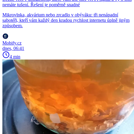
nemáte tušení. Řešení je poměrně snadné
Mikrovlnka, akvárium nebo zrcadlo v obýváku: tři nenápadní
sabotéři, kteří vám každý den kradou rychlost internetu úplně jiným
způsobem.
Mobify.cz
dnes, 06:41
4 min