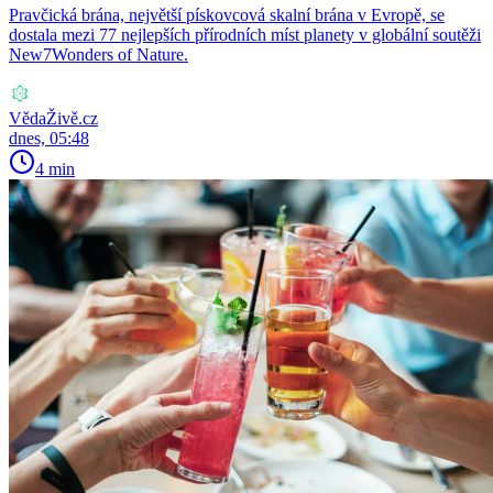
Pravčická brána, největší pískovcová skalní brána v Evropě, se
dostala mezi 77 nejlepších přírodních míst planety v globální soutěži
New7Wonders of Nature.
VědaŽivě.cz
dnes, 05:48
4 min