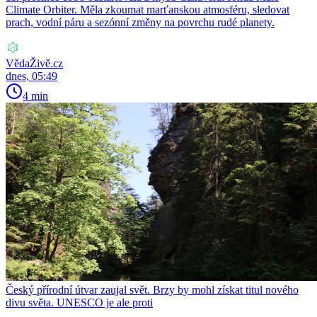
Climate Orbiter. Měla zkoumat marťanskou atmosféru, sledovat
prach, vodní páru a sezónní změny na povrchu rudé planety.
VědaŽivě.cz
dnes, 05:49
4 min
Český přírodní útvar zaujal svět. Brzy by mohl získat titul nového
divu světa. UNESCO je ale proti