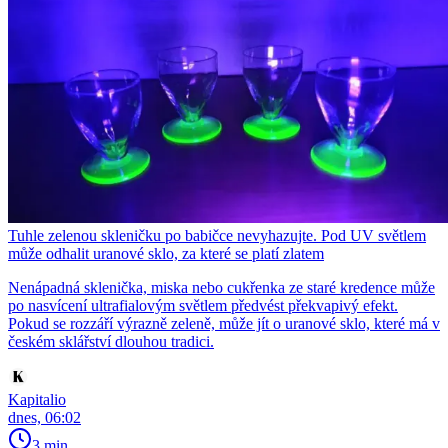
Tuhle zelenou skleničku po babičce nevyhazujte. Pod UV světlem
může odhalit uranové sklo, za které se platí zlatem
Nenápadná sklenička, miska nebo cukřenka ze staré kredence může
po nasvícení ultrafialovým světlem předvést překvapivý efekt.
Pokud se rozzáří výrazně zeleně, může jít o uranové sklo, které má v
českém sklářství dlouhou tradici.
Kapitalio
dnes, 06:02
3 min