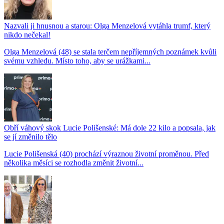
Nazvali ji hnusnou a starou: Olga Menzelová vytáhla trumf, který
nikdo nečekal!
Olga Menzelová (48) se stala terčem nepříjemných poznámek kvůli
svému vzhledu. Místo toho, aby se urážkami...
Obří váhový skok Lucie Polišenské: Má dole 22 kilo a popsala, jak
se jí změnilo tělo
Lucie Polišenská (40) prochází výraznou životní proměnou. Před
několika měsíci se rozhodla změnit životní...