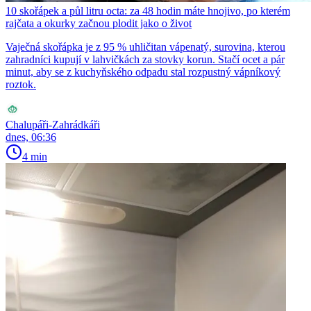
10 skořápek a půl litru octa: za 48 hodin máte hnojivo, po kterém
rajčata a okurky začnou plodit jako o život
Vaječná skořápka je z 95 % uhličitan vápenatý, surovina, kterou
zahradníci kupují v lahvičkách za stovky korun. Stačí ocet a pár
minut, aby se z kuchyňského odpadu stal rozpustný vápníkový
roztok.
Chalupáři-Zahrádkáři
dnes, 06:36
4 min