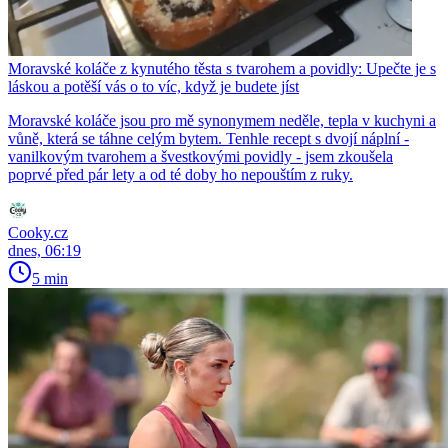
Moravské koláče z kynutého těsta s tvarohem a povidly: Upečte je s
láskou a potěší vás o to víc, když je budete jíst
Moravské koláče jsou pro mě synonymem neděle, tepla v kuchyni a
vůně, která se táhne celým bytem. Tenhle recept s dvojí náplní -
vanilkovým tvarohem a švestkovými povidly - jsem zkoušela
poprvé před pár lety a od té doby ho nepouštím z ruky.
Cooky.cz
dnes, 06:19
5 min