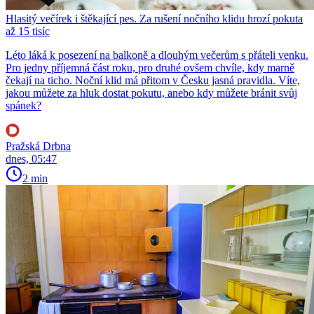
Hlasitý večírek i štěkající pes. Za rušení nočního klidu hrozí pokuta
až 15 tisíc
Léto láká k posezení na balkoně a dlouhým večerům s přáteli venku.
Pro jedny příjemná část roku, pro druhé ovšem chvíle, kdy marně
čekají na ticho. Noční klid má přitom v Česku jasná pravidla. Víte,
jakou můžete za hluk dostat pokutu, anebo kdy můžete bránit svůj
spánek?
Pražská Drbna
dnes, 05:47
2 min