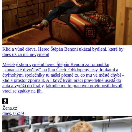
Klid a vůně dřeva. Herec Štěpán Benoni ukázal bydlení, které by
dnes už za nic nevyměnil
Městský shon vyměnil herec Štěpán Benoni za romantiku
„kanadské divočiny“ na jihu Čech. Obklopený lesy, loukami a
čtyřnohými společníky tu našel přesně to, co mu ve městě chybí –
klid a prostor zpomalit. A i když kvůli práci pravidelně usedá do
auta a vyráží do Prahy, jakmile mu to pracovní povinnosti dovolí,
vrací se zpátky na jih.
Žena.cz
dnes, 05:59