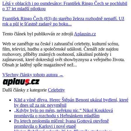
Létá v oblacích i po osmdesátce: František Ringo Čech se pochlubil
o 37 let mladší pilotkou
František Ringo Čech (83) do starého železa rozhodně nepatří. Už
rok a půl je šťastně zadaný po boku...
Tento článek byl publikován ze zdrojů
Aplausin.cz
Web se zaměřuje na české i zahraniční celebrity, kulturní scénu,
film, televizi, hudbu a společenské události. Čtenáři zde najdou
rozhovory, příběhy známých osobností, zákulisní pohledy i
zajímavosti, které dokreslují svět showbyznysu a veřejného života.
Obsah je laděný spíše magazínově než...
Všechny články tohoto autora →
Další články z kategorie
Celebrity
Klid a vůně dřeva. Herec Štěpán Benoni ukázal bydlení, které
by dnes už za nic nevyměnil
„Kdyby bylo po mém, neřeknu nic.“ Nikol Kouklová
promluvila o rozchodu s Heřmánkem mladším
Po letech prolomila mlčení: Ivana Gottová otevřeně
promluvila o Karlovi i nové etapě