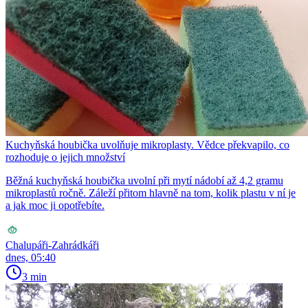
Kuchyňská houbička uvolňuje mikroplasty. Vědce překvapilo, co
rozhoduje o jejich množství
Běžná kuchyňská houbička uvolní při mytí nádobí až 4,2 gramu
mikroplastů ročně. Záleží přitom hlavně na tom, kolik plastu v ní je
a jak moc ji opotřebíte.
Chalupáři-Zahrádkáři
dnes, 05:40
3 min