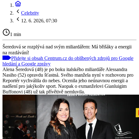
Celebrity
12. 6. 2026, 07:30
1 min
Šeredová se rozplývá nad svým miliardářem: Má břišáky a energii
na rozdávání!
Přidejte si obsah Centrum.cz do oblíbených zdrojů pro Google
hledání a Google zprávy
Alena Šeredová (48) je po boku italského miliardáře Alessandra
Nasiho (52) opravdu šťastná. Svého manžela nyní v rozhovoru pro
Reportér vychválila do nebes. Ocenila jeho neúnavnou energii a
nadšení pro jakýkoliv sport. Naopak o exmanželovi Gianluigim
Buffonovi (48) už tak přívětivě nemluvila.