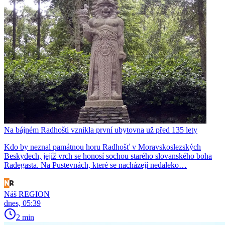
Na bájném Radhošti vznikla první ubytovna už před 135 lety
Kdo by neznal památnou horu Radhošť v Moravskoslezských
Beskydech, jejíž vrch se honosí sochou starého slovanského boha
Radegasta. Na Pustevnách, které se nacházejí nedaleko…
Náš REGION
dnes, 05:39
2 min