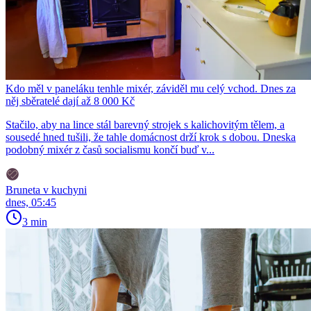
Kdo měl v paneláku tenhle mixér, záviděl mu celý vchod. Dnes za
něj sběratelé dají až 8 000 Kč
Stačilo, aby na lince stál barevný strojek s kalichovitým tělem, a
sousedé hned tušili, že tahle domácnost drží krok s dobou. Dneska
podobný mixér z časů socialismu končí buď v...
Bruneta v kuchyni
dnes, 05:45
3 min