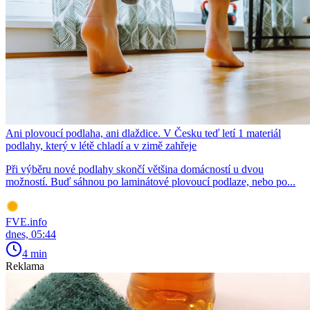
Ani plovoucí podlaha, ani dlaždice. V Česku teď letí 1 materiál
podlahy, který v létě chladí a v zimě zahřeje
Při výběru nové podlahy skončí většina domácností u dvou
možností. Buď sáhnou po laminátové plovoucí podlaze, nebo po...
FVE.info
dnes, 05:44
4 min
Reklama