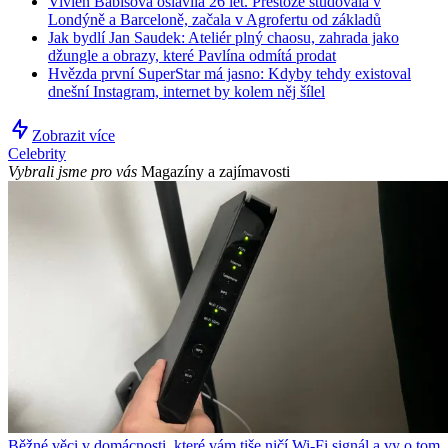
Vivien Babišová oslavila 26 let. Přestože studovala v
Londýně a Barceloně, začala v Agrofertu od základů
Jak bydlí Jan Saudek: Ateliér plný chaosu, zahrada jako
džungle a obrazy, které Pavlína odmítá prodat
Hvězda první SuperStar má jasno: Kdyby tehdy existoval
dnešní Instagram, internet by kolem něj šílel
Zobrazit více
Celebrity
Vybrali jsme pro vás
Magazíny a zajímavosti
Běžné věci v domácnosti, které vám tiše ničí Wi-Fi signál a vy o tom