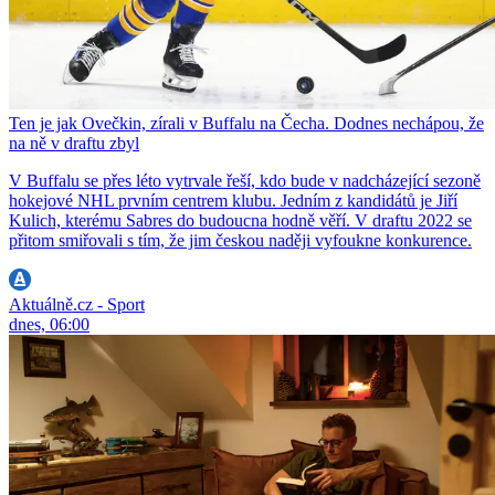
Ten je jak Ovečkin, zírali v Buffalu na Čecha. Dodnes nechápou, že
na ně v draftu zbyl
V Buffalu se přes léto vytrvale řeší, kdo bude v nadcházející sezoně
hokejové NHL prvním centrem klubu. Jedním z kandidátů je Jiří
Kulich, kterému Sabres do budoucna hodně věří. V draftu 2022 se
přitom smiřovali s tím, že jim českou naději vyfoukne konkurence.
Aktuálně.cz - Sport
dnes, 06:00