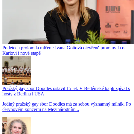
Po letech prolomila mlčení: Ivana Gottová otevřeně promluvila o
Karlovi i nové etapě
Pražský gay sbor Doodles oslavil 15 let. V Betlémské kapli zpíval s
hosty z Berlína i USA
Jediný pražský gay sbor Doodles má za sebou významný milník. Po
červnovém koncertu na Mezinárodním...