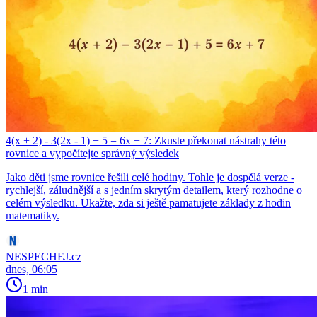
4(x + 2) - 3(2x - 1) + 5 = 6x + 7: Zkuste překonat nástrahy této
rovnice a vypočítejte správný výsledek
Jako děti jsme rovnice řešili celé hodiny. Tohle je dospělá verze -
rychlejší, záludnější a s jedním skrytým detailem, který rozhodne o
celém výsledku. Ukažte, zda si ještě pamatujete základy z hodin
matematiky.
NESPECHEJ.cz
dnes, 06:05
1 min