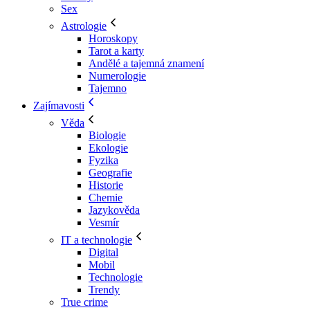
Sex
Astrologie
Horoskopy
Tarot a karty
Andělé a tajemná znamení
Numerologie
Tajemno
Zajímavosti
Věda
Biologie
Ekologie
Fyzika
Geografie
Historie
Chemie
Jazykověda
Vesmír
IT a technologie
Digital
Mobil
Technologie
Trendy
True crime