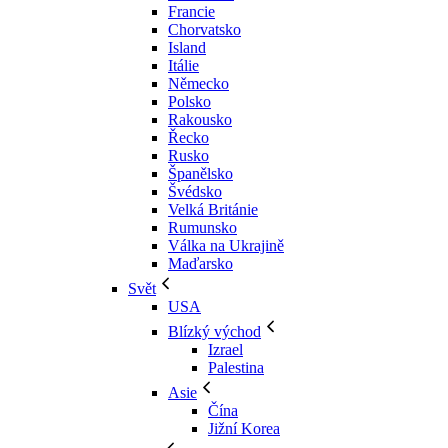
Francie
Chorvatsko
Island
Itálie
Německo
Polsko
Rakousko
Řecko
Rusko
Španělsko
Švédsko
Velká Británie
Rumunsko
Válka na Ukrajině
Maďarsko
Svět
USA
Blízký východ
Izrael
Palestina
Asie
Čína
Jižní Korea