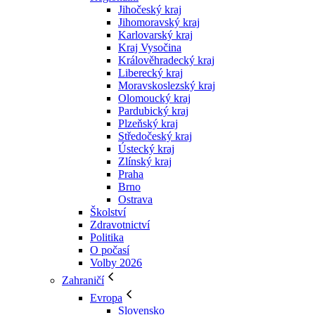
Jihočeský kraj
Jihomoravský kraj
Karlovarský kraj
Kraj Vysočina
Králověhradecký kraj
Liberecký kraj
Moravskoslezský kraj
Olomoucký kraj
Pardubický kraj
Plzeňský kraj
Středočeský kraj
Ústecký kraj
Zlínský kraj
Praha
Brno
Ostrava
Školství
Zdravotnictví
Politika
O počasí
Volby 2026
Zahraničí
Evropa
Slovensko