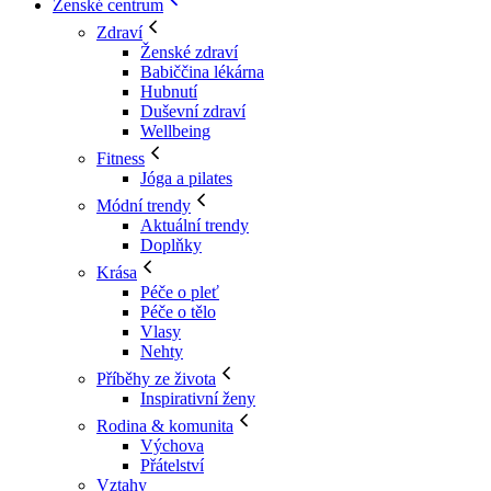
Ženské centrum
Zdraví
Ženské zdraví
Babiččina lékárna
Hubnutí
Duševní zdraví
Wellbeing
Fitness
Jóga a pilates
Módní trendy
Aktuální trendy
Doplňky
Krása
Péče o pleť
Péče o tělo
Vlasy
Nehty
Příběhy ze života
Inspirativní ženy
Rodina & komunita
Výchova
Přátelství
Vztahy