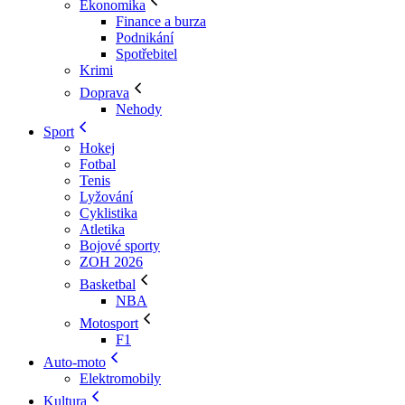
Ekonomika
Finance a burza
Podnikání
Spotřebitel
Krimi
Doprava
Nehody
Sport
Hokej
Fotbal
Tenis
Lyžování
Cyklistika
Atletika
Bojové sporty
ZOH 2026
Basketbal
NBA
Motosport
F1
Auto-moto
Elektromobily
Kultura