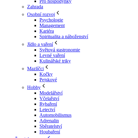
Pro hospodyňky
Zahrada
Osobní rozvoj
Psychologie
Management
Kariéra
Spiritualita a náboženství
Jídlo a vaření
Světová gastronomie
Levné vaření
Kulinářské triky
Mazlíčci
Kočky
Pejskové
Hobby
Modelářství
Včelařství
Rybaření
Letectví
Automobilismus
Adrenalin
Sběratelství
Houbaření