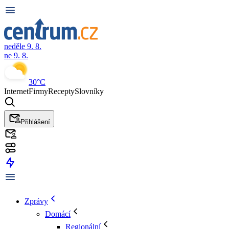
neděle 9. 8.
ne 9. 8.
30°C
Internet
Firmy
Recepty
Slovníky
Přihlášení
Zprávy
Domácí
Regionální