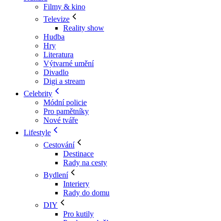
Filmy & kino
Televize
Reality show
Hudba
Hry
Literatura
Výtvarné umění
Divadlo
Digi a stream
Celebrity
Módní policie
Pro pamětníky
Nové tváře
Lifestyle
Cestování
Destinace
Rady na cesty
Bydlení
Interiery
Rady do domu
DIY
Pro kutily